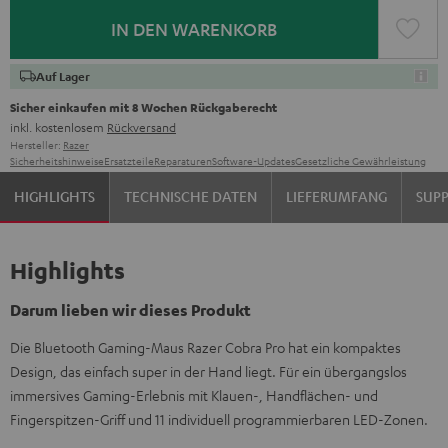
IN DEN WARENKORB
Auf Lager
Sicher einkaufen mit 8 Wochen Rückgaberecht
inkl. kostenlosem
Rückversand
Hersteller:
Razer
Sicherheitshinweise
Ersatzteile
Reparaturen
Software-Updates
Gesetzliche Gewährleistung
HIGHLIGHTS
TECHNISCHE DATEN
LIEFERUMFANG
SUP
Highlights
Darum lieben wir dieses Produkt
Die Bluetooth Gaming-Maus Razer Cobra Pro hat ein kompaktes
Design, das einfach super in der Hand liegt. Für ein übergangslos
immersives Gaming-Erlebnis mit Klauen-, Handflächen- und
Fingerspitzen-Griff und 11 individuell programmierbaren LED-Zonen.