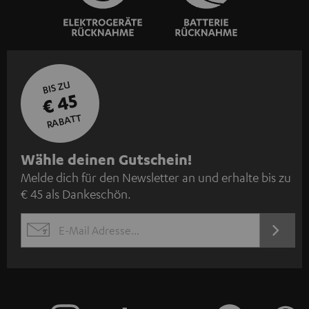
BIS ZU
€ 45
RABATT
N
Wähle deinen Gutschein!
Melde dich für den Newsletter an und erhalte bis zu
e
€ 45 als Dankeschön.
w
s
JETZT
EMAIL
l
ANME
WIDGET
e
t
t