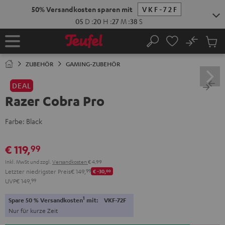
ZUM
50% Versandkosten sparen mit
VKF-72F
NHALT
RINGEN
05
D
:
20
H
:
27
M
:
38
S
No
Abs
Startseite
Suche
Artike
im
ZUBEHÖR
GAMING-ZUBEHÖR
Waren
DEAL
Razer Cobra Pro
Farbe:
Black
€ 119,
99
Inkl. MwSt
und zzgl.
Versandkosten
€ 4,99
Letzter niedrigster Preis
€ 149,
99
€ -30,
00
UVP
€ 149,
99
1
Spare 50 % Versandkosten
mit:
VKF-72F
Nur für kurze Zeit