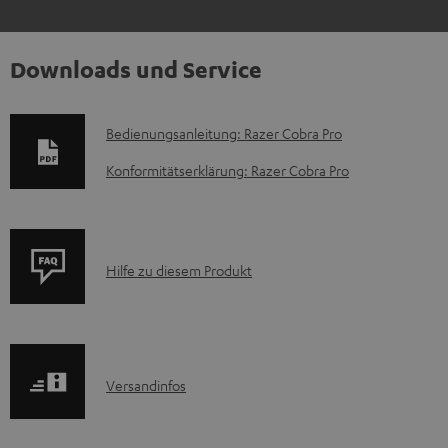
Downloads und Service
D
Bedienungsanleitung: Razer Cobra Pro
o
Konformitätserklärung: Razer Cobra Pro
k
u
m
P
Hilfe zu diesem Produkt
e
r
n
o
t
d
e
I
Versandinfos
u
z
n
k
u
f