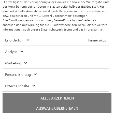
Hier willigst du der Verwendung aller Cookies ein sowie der Weitergabe und
der Verarbeitung deiner Daten in Staaten außerhalb der EU/des EWR. Für
BLUETOOTH-KOPFHÖRER
NEWSLETTER
eine individuelle Auswahl kannst du jede Kategorie auch einzeln aktivieren
BELGIEN
bzw. deaktivieren und mit
„Auswahl übernehmen“
bestätigen.
STEREOANLAGEN
Alle Einwilligungen kannst du unter „Daten-Einstellungen“ jederzeit
STORES
anpassen und mit Wirkung für die Zukunft widerrufen. Schau dir für weitere
FRANKREICH
LAUTSPRECHER
Informationen auch unsere
Datenschutzerklärung
und das
Impressum
an.
DEINE VORTEILE BEI TEUFEL
Erforderlich
Immer aktiv
POLEN
ULTIMA-SERIE
TEUFEL STORY
Analyse
IN-EAR-KOPFHÖRER
SPANIEN
UNSER MANAGEMENT
Marketing
FANSHOP
NACHHALTIGKEIT
ITALIEN
NEUHEITEN
Personalisierung
UNSERE WERTE
Technische Änderungen, Tippfehler und Irrtum vorbehalten. Das auf unseren
USA
Externe Inhalte
Fotos abgebildete Zubehör ist nicht im Lieferumfang enthalten. Etwaige
BILDUNGSRABATT
Entsorgungsgebühren für Batterien sind im Preis inbegriffen.
WEITERE LÄNDER
ALLES AKZEPTIEREN
GESCHENKGUTSCHEIN
©2026 Lautsprecher Teufel GmbH - All rights reserved.
Chat
AUSWAHL ÜBERNEHMEN
BARRIEREFREIHEIT
starten
Impressum
AGB
Datenschutz
Daten-Einstellungen
EU Data Act