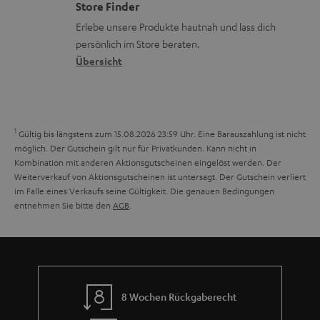
e
Store Finder
k
d
u
r
Erlebe unsere Produkte hautnah und lass dich
o
a
r
s
persönlich im Store beraten.
n
t
G
Übersicht
a
e
a
n
n
r
d
a
1
Gültig bis längstens zum 15.08.2026 23:59 Uhr.
Eine Barauszahlung ist nicht
n
möglich. Der Gutschein gilt nur für Privatkunden. Kann nicht in
Kombination mit anderen Aktionsgutscheinen eingelöst werden. Der
t
Weiterverkauf von Aktionsgutscheinen ist untersagt. Der Gutschein verliert
i
im Falle eines Verkaufs seine Gültigkeit. Die genauen Bedingungen
entnehmen Sie bitte den
AGB
.
e
8 Wochen Rückgaberecht