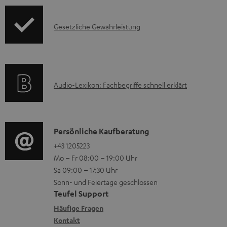
t
m
o
F
H
I
Gesetzliche Gewährleistung
r
A
e
n
m
Q
r
f
a
s
u
o
t
n
A
Audio-Lexikon: Fachbegriffe schnell erklärt
r
i
t
u
m
o
e
d
a
n
r
i
K
Persönliche Kaufberatung
t
e
l
o
o
+43 1205223
i
n
Mo – Fr 08:00 – 19:00 Uhr
a
-
n
o
z
Sa 09:00 – 17:30 Uhr
d
L
t
n
u
Sonn- und Feiertage geschlossen
e
e
a
e
Teufel Support
m
n
x
k
n
Häufige Fragen
V
i
Kontakt
t
z