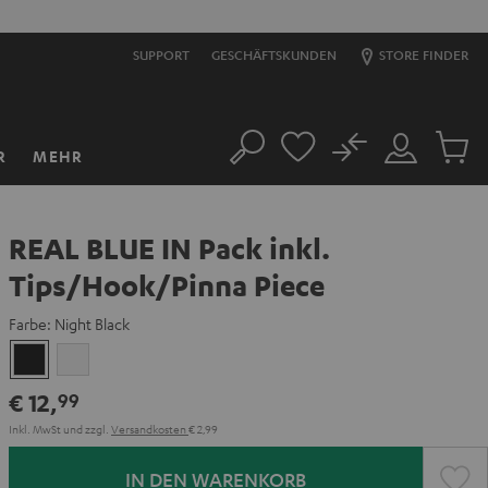
14
H
:
56
M
:
22
S
SUPPORT
GESCHÄFTSKUNDEN
STORE FINDER
No
R
MEHR
Suche
Mein
Artikel
Konto
im
Warenk
REAL BLUE IN Pack inkl.
Tips/Hook/Pinna Piece
Farbe:
Night Black
Night
Silver
Black
White
€ 12,
99
Inkl. MwSt
und zzgl.
Versandkosten
€ 2,99
IN DEN WARENKORB