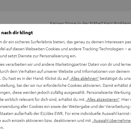
Keinen Store in der Nähe? Kein Problem,
beratung
beraten dich auch persönlich am Telefo
 nach dir klingt
Hier Termin buchen
n dir ein sicheres Surferlebnis bieten, das genau zu deinen Interessen pas
ufel auf diesen Webseiten Cookies und andere Tracking-Technologien – 
 und setzt Dienste zur Personalisierung ein.
ies verarbeiten wir und andere Marketingpartner Daten von dir und lernen
- durch dein Verhalten auf unserer Website und Informationen von deinem
 Du hast es in der Hand: Klickst du auf
„Alles ablehnen“
bestätigst du uns
tellung, bei der wir nur erforderliche Cookies aktivieren. Damit erhältst 
ngen, diese werden jedoch zufällig ausgewählt. Personalisierte Werbung
die wirklich relevant für dich sind, erhältst du mit
„Alles akzeptieren“
. Hier 
erwendung aller Cookies ein sowie der Weitergabe und der Verarbeitung 
 Staaten außerhalb der EU/des EWR. Für eine individuelle Auswahl kannst 
UE IN Pack inkl. Tips/Hook/Pinna Piece
e auch einzeln aktivieren bzw. deaktivieren und mit
„Auswahl übernehme
en.