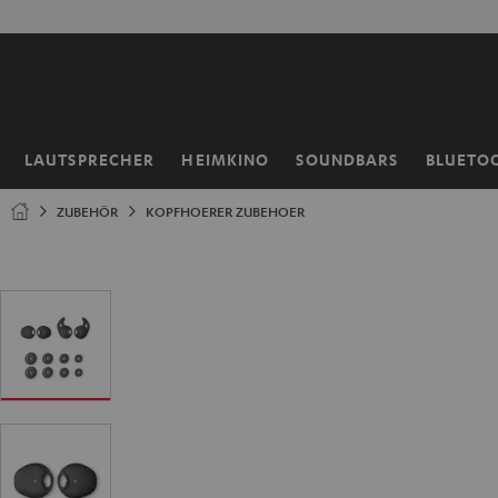
ZUM
NHALT
RINGEN
LAUTSPRECHER
HEIMKINO
SOUNDBARS
BLUETO
Startseite
ZUBEHÖR
KOPFHOERER ZUBEHOER