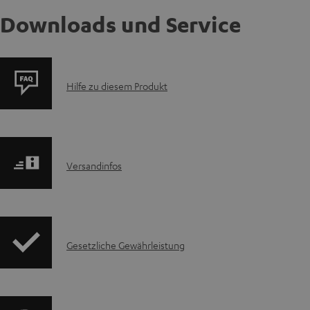
Downloads und Service
P
Hilfe zu diesem Produkt
r
o
I
Versandinfos
d
n
u
f
k
I
Gesetzliche Gewährleistung
o
t
n
r
F
f
m