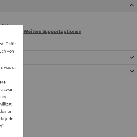
 wir
n.
Weitere Supportoptionen
st. Dafür
auch von
, was dir
ere
du zwar
 und
willigst
deiner
du jede
n“