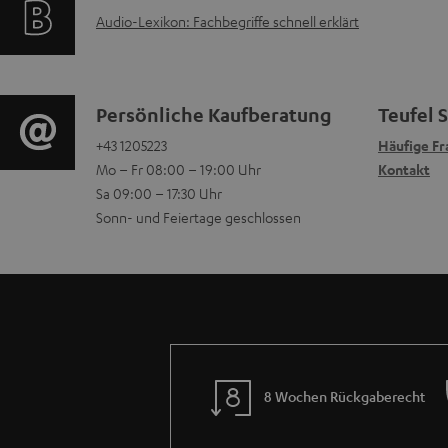
A
A
Audio-Lexikon: Fachbegriffe schnell erklärt
o
a
Q
u
r
t
s
d
m
i
K
Persönliche Kaufberatung
Teufel 
i
a
+43 1205223
Häufige Fr
o
o
Mo – Fr 08:00 – 19:00 Uhr
Kontakt
o
t
n
n
Sa 09:00 – 17:30 Uhr
-
Sonn- und Feiertage geschlossen
i
e
t
L
o
n
a
e
n
z
k
x
e
u
t
i
n
m
d
8 Wochen Rückgaberecht
k
z
V
a