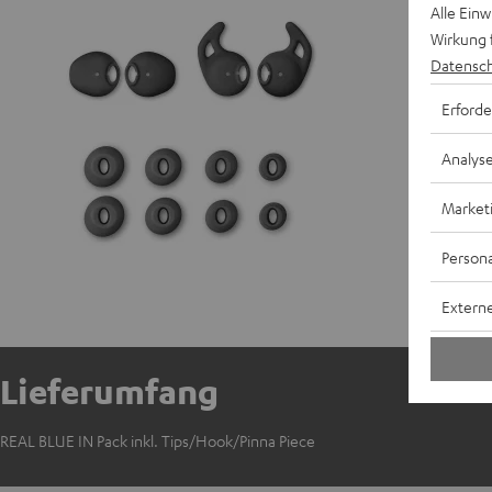
Alle Ein
Wirkung 
Datensch
Erforde
Analys
Market
Persona
Externe
Lieferumfang
REAL BLUE IN Pack inkl. Tips/Hook/Pinna Piece