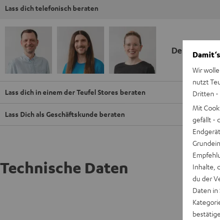
Lass dich telefonisch beraten
Deine Kauf
Damit‘s
Wir wolle
nutzt Te
Lass dich in einem der Teufel Stores beraten
Dritten -
Mit Cook
Lass Dich als Geschäftskunde beraten
gefällt 
Endgerät.
Grundeins
Empfehlu
Technische Daten
Inhalte, 
du der V
Daten in
REAL BL
Kategori
bestätig