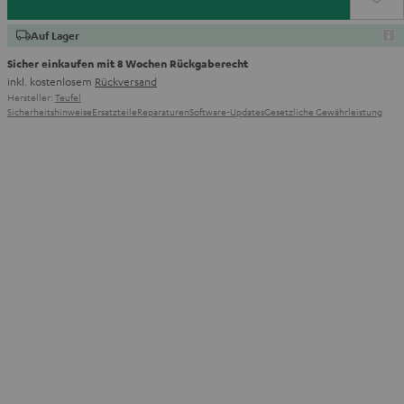
Auf Lager
Sicher einkaufen mit 8 Wochen Rückgaberecht
inkl. kostenlosem
Rückversand
Hersteller:
Teufel
Sicherheitshinweise
Ersatzteile
Reparaturen
Software-Updates
Gesetzliche Gewährleistung