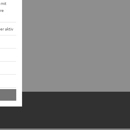
 mit
ere
r aktiv