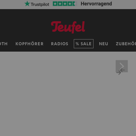
50% Versandkosten sparen mit
VKF-72F
06
D
:
OTH
KOPFHÖRER
RADIOS
SALE
NEU
ZUBEHÖ