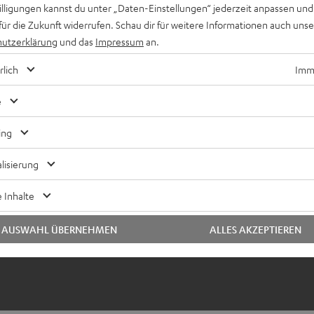
willigungen kannst du unter „Daten-Einstellungen“ jederzeit anpassen und
für die Zukunft widerrufen. Schau dir für weitere Informationen auch uns
utzerklärung
und das
Impressum
an.
rlich
Imme
e
ing
lisierung
 Inhalte
AUSWAHL ÜBERNEHMEN
ALLES AKZEPTIEREN