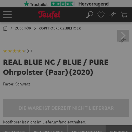
ZUM
NHALT
RINGEN
No
Abs
Startseite
Suche
Artike
im
ZUBEHÖR
KOPFHOERER ZUBEHOER
Waren
(13)
REAL BLUE NC / BLUE / PURE
Ohrpolster (Paar)(2020)
Farbe:
Schwarz
DIE WARE IST DERZEIT NICHT LIEFERBAR
Kopfhörer ist nicht im Lieferumfang enthalten.