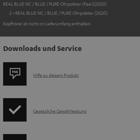
REAL BLUE NC / BLUE / PURE Ohrpolster (Paar)(2020)
2 × REAL BLUE NC / BLUE / PURE Ohrpolster (2020)
Kopfhörer ist nicht im Lieferumfang enthalten.
Downloads und Service
P
Hilfe zu diesem Produkt
r
o
d
I
Gesetzliche Gewährleistung
u
n
k
f
t
o