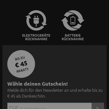
BIS ZU
€ 45
RABATT
N
Wähle deinen Gutschein!
Melde dich für den Newsletter an und erhalte bis zu
e
€ 45 als Dankeschön.
w
s