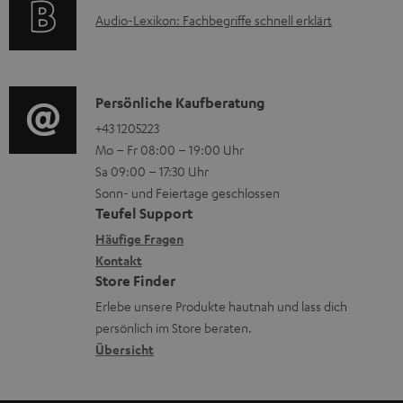
F
A
Audio-Lexikon: Fachbegriffe schnell erklärt
r
A
u
m
Q
d
a
s
i
K
Persönliche Kaufberatung
t
o
o
+43 1205223
i
Mo – Fr 08:00 – 19:00 Uhr
-
n
o
Sa 09:00 – 17:30 Uhr
L
t
n
Sonn- und Feiertage geschlossen
e
a
e
Teufel Support
x
k
n
Häufige Fragen
i
Kontakt
t
z
Store Finder
k
d
u
Erlebe unsere Produkte hautnah und lass dich
o
a
r
persönlich im Store beraten.
n
t
G
Übersicht
e
a
n