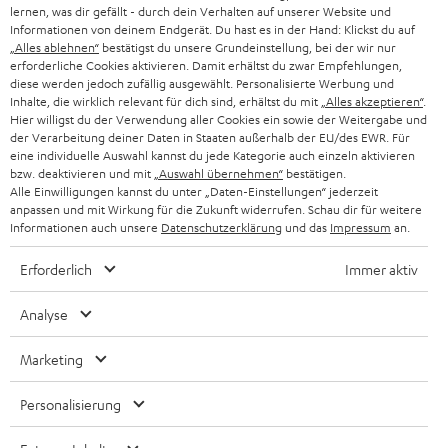
SMART HOME
lernen, was dir gefällt - durch dein Verhalten auf unserer Website und
GESCHÄFTSKUNDEN
Informationen von deinem Endgerät. Du hast es in der Hand: Klickst du auf
„Alles ablehnen“
bestätigst du unsere Grundeinstellung, bei der wir nur
SCHWEIZ
BLUETOOTH-LAUTSPRECHER
PARTNERPROGRAMM
erforderliche Cookies aktivieren. Damit erhältst du zwar Empfehlungen,
diese werden jedoch zufällig ausgewählt. Personalisierte Werbung und
KOPFHÖRER
Inhalte, die wirklich relevant für dich sind, erhältst du mit
„Alles akzeptieren“
.
NIEDERLANDE
BLOG
Hier willigst du der Verwendung aller Cookies ein sowie der Weitergabe und
der Verarbeitung deiner Daten in Staaten außerhalb der EU/des EWR. Für
BLUETOOTH-KOPFHÖRER
NEWSLETTER
eine individuelle Auswahl kannst du jede Kategorie auch einzeln aktivieren
BELGIEN
bzw. deaktivieren und mit
„Auswahl übernehmen“
bestätigen.
STEREOANLAGEN
Alle Einwilligungen kannst du unter „Daten-Einstellungen“ jederzeit
STORES
anpassen und mit Wirkung für die Zukunft widerrufen. Schau dir für weitere
FRANKREICH
LAUTSPRECHER
Informationen auch unsere
Datenschutzerklärung
und das
Impressum
an.
DEINE VORTEILE BEI TEUFEL
Erforderlich
Immer aktiv
POLEN
ULTIMA-SERIE
TEUFEL STORY
Analyse
IN-EAR-KOPFHÖRER
SPANIEN
UNSER MANAGEMENT
Marketing
FANSHOP
NACHHALTIGKEIT
ITALIEN
NEUHEITEN
Personalisierung
UNSERE WERTE
Technische Änderungen, Tippfehler und Irrtum vorbehalten. Das auf unseren
USA