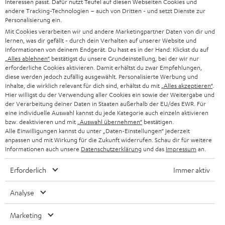
Interessen passt. Dafür nutzt Teufel auf diesen Webseiten Cookies und
SOUNDBAR
u
KARRIERE
andere Tracking-Technologien – auch von Dritten - und setzt Dienste zur
DEUTSCHLAND
n
Personalisierung ein.
STEREO
PRESSE & MARKETING
Mit Cookies verarbeiten wir und andere Marketingpartner Daten von dir und
g
lernen, was dir gefällt - durch dein Verhalten auf unserer Website und
ÖSTERREICH
SMART HOME
Informationen von deinem Endgerät. Du hast es in der Hand: Klickst du auf
GESCHÄFTSKUNDEN
„Alles ablehnen“
bestätigst du unsere Grundeinstellung, bei der wir nur
erforderliche Cookies aktivieren. Damit erhältst du zwar Empfehlungen,
SCHWEIZ
BLUETOOTH-LAUTSPRECHER
PARTNERPROGRAMM
diese werden jedoch zufällig ausgewählt. Personalisierte Werbung und
Inhalte, die wirklich relevant für dich sind, erhältst du mit
„Alles akzeptieren“
.
KOPFHÖRER
Hier willigst du der Verwendung aller Cookies ein sowie der Weitergabe und
NIEDERLANDE
BLOG
der Verarbeitung deiner Daten in Staaten außerhalb der EU/des EWR. Für
eine individuelle Auswahl kannst du jede Kategorie auch einzeln aktivieren
BLUETOOTH-KOPFHÖRER
NEWSLETTER
bzw. deaktivieren und mit
„Auswahl übernehmen“
bestätigen.
BELGIEN
Alle Einwilligungen kannst du unter „Daten-Einstellungen“ jederzeit
STEREOANLAGEN
anpassen und mit Wirkung für die Zukunft widerrufen. Schau dir für weitere
STORES
Informationen auch unsere
Datenschutzerklärung
und das
Impressum
an.
FRANKREICH
LAUTSPRECHER
DEINE VORTEILE BEI TEUFEL
Erforderlich
Immer aktiv
POLEN
ULTIMA-SERIE
TEUFEL STORY
Analyse
IN-EAR-KOPFHÖRER
SPANIEN
UNSER MANAGEMENT
Marketing
FANSHOP