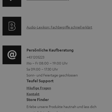
n
u
n
k
t
c
f
t
e
t
o
F
r
.
A
Audio-Lexikon: Fachbegriffe schnell erklärt
r
A
l
s
u
m
Q
a
u
d
a
s
d
p
i
K
Persönliche Kaufberatung
t
e
p
o
o
+43 1205223
i
n
o
Mo – Fr 08:00 – 19:00 Uhr
-
n
o
Sa 09:00 – 17:30 Uhr
r
L
t
n
Sonn- und Feiertage geschlossen
t
e
a
e
Teufel Support
.
x
k
n
Häufige Fragen
l
i
Kontakt
t
z
Store Finder
i
k
d
u
Erlebe unsere Produkte hautnah und lass dich
n
o
a
r