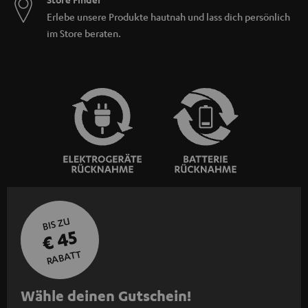
Erlebe unsere Produkte hautnah und lass dich persönlich
im Store beraten.
BIS ZU
€ 45
RABATT
N
Wähle deinen Gutschein!