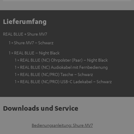
Lieferumfang
REAL BLUE + Shure MV7
1 × Shure MV7 – Schwarz
1 × REAL BLUE – Night Black
1 × REAL BLUE (NC) Ohrpolster (Paar) – Night Black
1 × REAL BLUE (NC) Audiokabel mit Fernbedienung
1 × REAL BLUE (NC/PRO) Tasche – Schwarz
1 × REAL BLUE (NC/PRO) USB-C Ladekabel – Schwarz
Downloads und Service
D
Bedienungsanleitung: Shure MV7