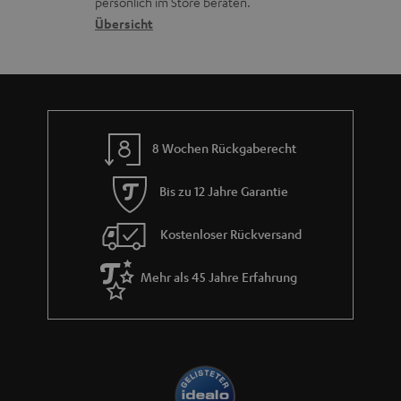
persönlich im Store beraten.
k
n
t
G
Übersicht
s
e
a
.
n
r
t
a
i
n
t
8 Wochen Rückgaberecht
t
l
i
Bis zu 12 Jahre Garantie
e
e
_
Kostenloser Rückversand
h
Mehr als 45 Jahre Erfahrung
i
d
d
e
n