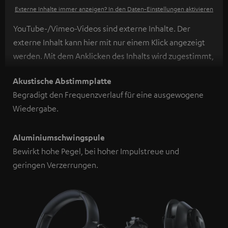
Externe Inhalte immer anzeigen? In den Daten‑Einstellungen aktivieren
YouTube-/Vimeo-Videos sind externe Inhalte. Der
externe Inhalt kann hier mit nur einem Klick angezeigt
werden. Mit dem Anklicken des Inhalts wird zugestimmt,
dass externe Inhalte angezeigt werden. Dabei können
Akustische Abstimmplatte
personenbezogene Daten an Drittplattformen
Begradigt den Frequenzverlauf für eine ausgewogene
übermittelt werden.
Weitere Informationen sind in der
Wiedergabe.
Datenschutzerklärung unter I zu finden
.
Aluminiumschwingspule
Bewirkt hohe Pegel, bei hoher Impulstreue und
geringen Verzerrungen.