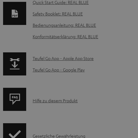
o
Quick Start Guide: REAL BLUE
k
Safety Booklet: REAL BLUE
u
Bedienungsanleitung: REAL BLUE
m
e
Konformitätserklärung: REAL BLUE
n
t
p
Teufel Go App - Apple App Store
e
a
Teufel Go App - Google Play
z
g
u
e
m
.
P
Hilfe zu diesem Produkt
H
p
r
e
r
o
r
o
d
u
d
I
Gesetzliche Gewährleistung
u