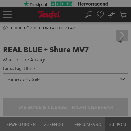
ZUM
NHALT
RINGEN
No
Abs
Startseite
Suche
Artike
im
KOPFHÖRER
ON-EAR OVER-EAR
Waren
REAL BLUE + Shure MV7
Mach deine Ansage
Farbe:
Night Black
DIE WARE IST DERZEIT NICHT LIEFERBAR
BEWERTUNGEN
ZUBEHÖR
LIEFERUMFANG
SUPPORT