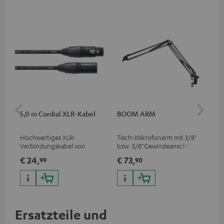
5,0 m Cordial XLR-Kabel
BOOM ARM
TR
Hochwertiges XLR-
Tisch-Mikrofonarm mit 3/8"
Tri
Verbindungskabel von
bzw. 5/8"Gewindeanschluss
Mik
Cordial
für Mikrofone (z. B. Shure
Fot
€ 24,
€ 73,
€ 
99
90
MV7) zur optimalen
Han
Positionierung und damit
Gew
einer bestmöglichen
Übertragung
Ersatzteile und