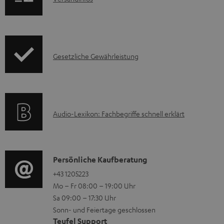
u
n
k
f
t
o
F
I
Gesetzliche Gewährleistung
r
A
n
m
Q
f
a
s
o
t
A
Audio-Lexikon: Fachbegriffe schnell erklärt
r
i
u
m
o
d
a
n
i
K
Persönliche Kaufberatung
t
e
o
o
+43 1205223
i
n
Mo – Fr 08:00 – 19:00 Uhr
-
n
o
z
Sa 09:00 – 17:30 Uhr
L
t
n
u
Sonn- und Feiertage geschlossen
e
a
e
Teufel Support