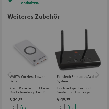
enthalten.
Weiteres Zubehör
VARTA Wireless Power
FeinTech Bluetooth Audio
RE
Bank
System
ein
2-in-1: Powerbank mit bis zu
Hochwertiger Bluetooth-
REA
18W Ladeleistung über USB
Sender und -Empfänger,
und
Typ C & Wireless Charger mit
passend für alle Teufel
Ohr
€ 34,
€ 49,
€ 
99
99
bis zu 10W Ladestrom
Bluetooth-Kopfhörer oder
Komplettanlagen sowie
Soundbars