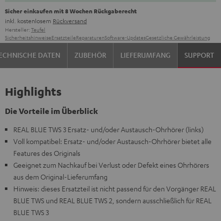
Sicher einkaufen mit 8 Wochen Rückgaberecht
inkl. kostenlosem
Rückversand
Hersteller:
Teufel
Sicherheitshinweise
Ersatzteile
Reparaturen
Software-Updates
Gesetzliche Gewährleistung
ECHNISCHE DATEN
ZUBEHÖR
LIEFERUMFANG
SUPPORT
Highlights
Die Vorteile im Überblick
REAL BLUE TWS 3 Ersatz- und/oder Austausch-Ohrhörer (links)
Voll kompatibel: Ersatz- und/oder Austausch-Ohrhörer bietet alle
Features des Originals
Geeignet zum Nachkauf bei Verlust oder Defekt eines Ohrhörers
aus dem Original-Lieferumfang
Hinweis: dieses Ersatzteil ist nicht passend für den Vorgänger REAL
BLUE TWS und REAL BLUE TWS 2, sondern ausschließlich für REAL
BLUE TWS 3