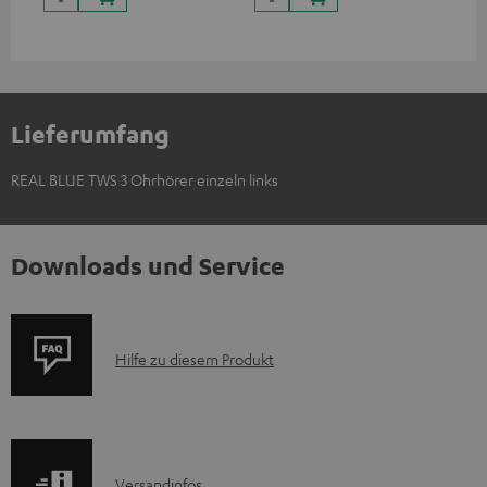
Lieferumfang
REAL BLUE TWS 3 Ohrhörer einzeln links
Downloads und Service
P
Hilfe zu diesem Produkt
r
o
d
I
Versandinfos