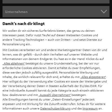
m
HEIMKINO
e
Unternehmen
l
HEIMKINO-KOMPLETTANLAGEN
SUPPORT
Damit‘s nach dir klingt
d
Teufel Onlineshops
Wir wollen dir ein sicheres Surferlebnis bieten, das genau zu deinen
SOUNDBAR
u
KARRIERE
Interessen passt. Dafür nutzt Teufel auf diesen Webseiten Cookies und
DEUTSCHLAND
n
andere Tracking-Technologien – auch von Dritten - und setzt Dienste zur
STEREO
Personalisierung ein.
PRESSE & MARKETING
g
Mit Cookies verarbeiten wir und andere Marketingpartner Daten von dir und
ÖSTERREICH
SMART HOME
lernen, was dir gefällt - durch dein Verhalten auf unserer Website und
GESCHÄFTSKUNDEN
Informationen von deinem Endgerät. Du hast es in der Hand: Klickst du auf
„Alles ablehnen“
bestätigst du unsere Grundeinstellung, bei der wir nur
SCHWEIZ
BLUETOOTH-LAUTSPRECHER
PARTNERPROGRAMM
erforderliche Cookies aktivieren. Damit erhältst du zwar Empfehlungen,
diese werden jedoch zufällig ausgewählt. Personalisierte Werbung und
KOPFHÖRER
Inhalte, die wirklich relevant für dich sind, erhältst du mit
„Alles akzeptieren“
.
NIEDERLANDE
BLOG
Hier willigst du der Verwendung aller Cookies ein sowie der Weitergabe und
der Verarbeitung deiner Daten in Staaten außerhalb der EU/des EWR. Für
BLUETOOTH-KOPFHÖRER
NEWSLETTER
eine individuelle Auswahl kannst du jede Kategorie auch einzeln aktivieren
BELGIEN
bzw. deaktivieren und mit
„Auswahl übernehmen“
bestätigen.
STEREOANLAGEN
Alle Einwilligungen kannst du unter „Daten-Einstellungen“ jederzeit
STORES
anpassen und mit Wirkung für die Zukunft widerrufen. Schau dir für weitere
FRANKREICH
LAUTSPRECHER
Informationen auch unsere
Datenschutzerklärung
und das
Impressum
an.
DEINE VORTEILE BEI TEUFEL