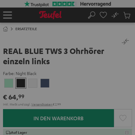
ZUM
NHALT
RINGEN
No
Abs
Startseite
Suche
Artike
im
ERSATZTEILE
Waren
REAL BLUE TWS 3 Ohrhörer
einzeln links
Farbe:
Night Black
Misty
Night
Pure
Steel
Green
Black
White
Blue
€ 64,
99
Inkl. MwSt
und zzgl.
Versandkosten
€ 2,99
IN DEN WARENKORB
Auf Lager