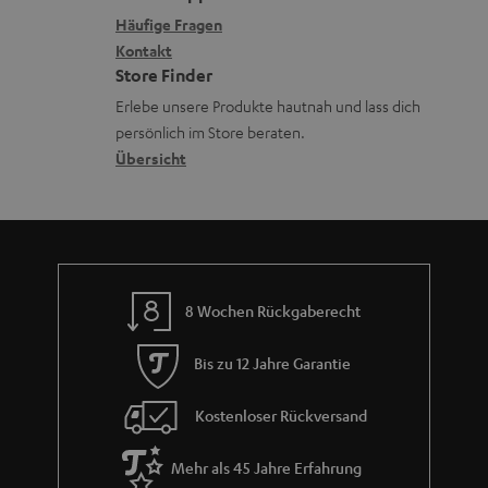
m
x
k
n
Häufige Fragen
V
i
Kontakt
t
z
e
Store Finder
k
d
u
r
Erlebe unsere Produkte hautnah und lass dich
o
a
r
s
persönlich im Store beraten.
n
t
G
Übersicht
a
e
a
n
n
r
d
a
n
8 Wochen Rückgaberecht
t
i
Bis zu 12 Jahre Garantie
e
Kostenloser Rückversand
Mehr als 45 Jahre Erfahrung