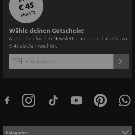
€ 45
RABATT
N
Wähle deinen Gutschein!
Melde dich für den Newsletter an und erhalte bis zu
e
€ 45 als Dankeschön.
w
s
JETZT
EMAIL
l
ANME
WIDGET
e
t
t
e
r
a
n
Kategorien