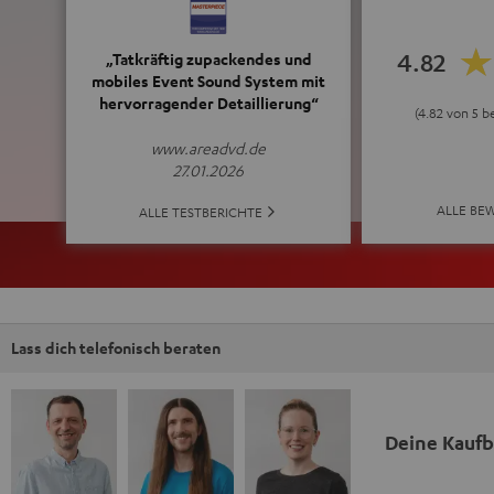
4.82
„Tatkräftig zupackendes und
mobiles Event Sound System mit
hervorragender Detaillierung“
(4.82 von 5 
www.areadvd.de
27.01.2026
ALLE BE
ALLE TESTBERICHTE
Lass dich telefonisch beraten
Deine Kauf