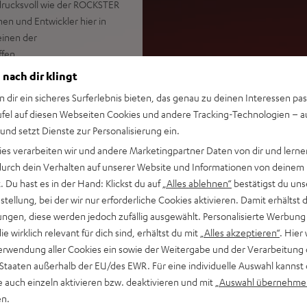
drucksvoll wie der ROCKSTER
nen und Entwickler hier in
einen der
fen.
 nach dir klingt
n dir ein sicheres Surferlebnis bieten, das genau zu deinen Interessen pas
aker mit DMX-Control –
ufel auf diesen Webseiten Cookies und andere Tracking-Technologien – 
siere sie zu deiner Musik
 und setzt Dienste zur Personalisierung ein.
 (- 6 dB), hochbelastbarer
ies verarbeiten wir und andere Marketingpartner Daten von dir und lernen
östen Sound, 440 Watt (RMS)
- durch dein Verhalten auf unserer Website und Informationen von deinem
sik, Performances, Reden und
 Du hast es in der Hand: Klickst du auf
„Alles ablehnen“
bestätigst du uns
tellung, bei der wir nur erforderliche Cookies aktivieren. Damit erhältst 
one Wiedergabe, kopple zwei
ngen, diese werden jedoch zufällig ausgewählt. Personalisierte Werbung
Übergänge zwischen Songs,
die wirklich relevant für dich sind, erhältst du mit
„Alles akzeptieren“
. Hier 
pfhörerausgang, Teufel Go
erwendung aller Cookies ein sowie der Weitergabe und der Verarbeitung 
 Staaten außerhalb der EU/des EWR. Für eine individuelle Auswahl kannst 
chselbarer Hochleistungs-
e auch einzeln aktivieren bzw. deaktivieren und mit
„Auswahl übernehme
ch ohne Akku, Akku lädt auch
en.