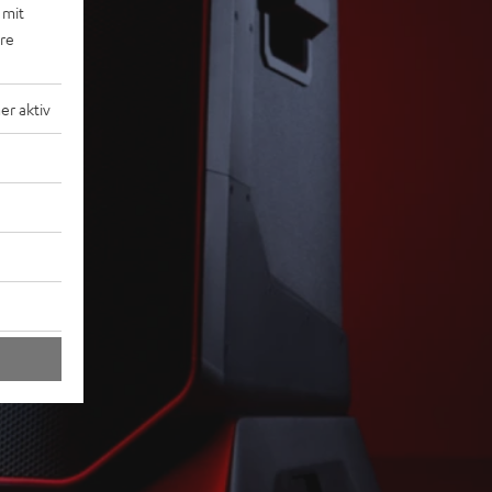
 mit
ere
r aktiv