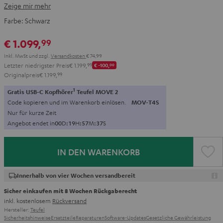
Zeige mir mehr
Farbe:
Schwarz
€ 1.099,
99
Inkl. MwSt
und zzgl.
Versandkosten
€ 74,99
Letzter niedrigster Preis
€ 1.199,
99
€ -100,
00
Originalpreis
€ 1.199,
99
1
Gratis USB-C Kopfhörer
Teufel MOVE 2
Code kopieren und im Warenkorb einlösen.
MOV-T4S
Nur für kurze Zeit
Angebot endet in
0
0
D
:
1
9
H
:
5
7
M
:
3
6
S
IN DEN WARENKORB
Innerhalb von vier Wochen versandbereit
Sicher einkaufen mit 8 Wochen Rückgaberecht
inkl. kostenlosem
Rückversand
Hersteller:
Teufel
Sicherheitshinweise
Ersatzteile
Reparaturen
Software-Updates
Gesetzliche Gewährleistung