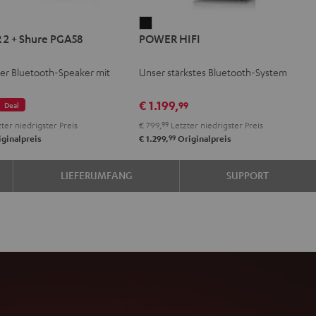
ER
POWER
2 + Shure PGA58
POWER HIFI
HIFI
Schwarz
er Bluetooth-Speaker mit
Unser stärkstes Bluetooth-System
€ 1.199,
99
Deal
ter niedrigster Preis
€ 799,
99
Letzter niedrigster Preis
99
ginalpreis
€ 1.299,
Originalpreis
LIEFERUMFANG
SUPPORT