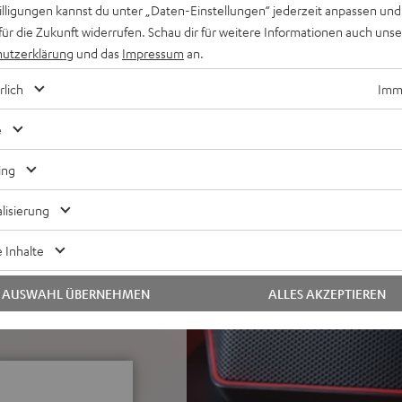
willigungen kannst du unter „Daten-Einstellungen“ jederzeit anpassen und
ingang für E-Gitarre oder
für die Zukunft widerrufen. Schau dir für weitere Informationen auch uns
ice Clarity Feature für
utzerklärung
und das
Impressum
an.
rlich
Imme
ND oder ROCKSTER CROSS 2,
et, Party Link Wired:
e
10 weitere ROCKSTER 2, NEO
TER 2 als Subwoofer und zwei
ing
eaker im Party Link)
 Portabilität, Stromkabel,
lisierung
rwendet werden
C-Powerbank-Funktion,
 Inhalte
STER ROVER – hebt den
AUSWAHL ÜBERNEHMEN
ALLES AKZEPTIEREN
thalten.