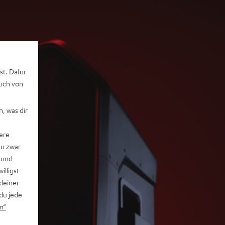
st. Dafür
auch von
, was dir
ere
du zwar
 und
willigst
deiner
du jede
n“