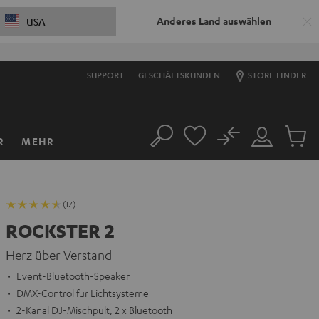
Anderes Land auswählen
USA
SUPPORT
GESCHÄFTSKUNDEN
STORE FINDER
No
R
MEHR
Suche
Mein
Artikel
Konto
im
Warenk
(17)
ROCKSTER 2
Herz über Verstand
Event-Bluetooth-Speaker
DMX-Control für Lichtsysteme
2-Kanal DJ-Mischpult, 2 x Bluetooth