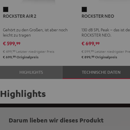
ROCKSTER
ROCKSTER
ROCKSTER AIR 2
ROCKSTER NEO
AIR
NEO
2
Schwarz
Gehört zu den Großen, ist aber noch
130 dB SPL Peak – das ist de
Schwarz
leicht zu tragen
ROCKSTER NEO.
€ 599,
€ 699,
99
99
€ 499,
99
Letzter niedrigster Preis
€ 599,
99
Letzter niedrigster Pre
99
99
€ 699,
Originalpreis
€ 899,
Originalpreis
HIGHLIGHTS
TECHNISCHE DATEN
Highlights
Darum lieben wir dieses Produkt