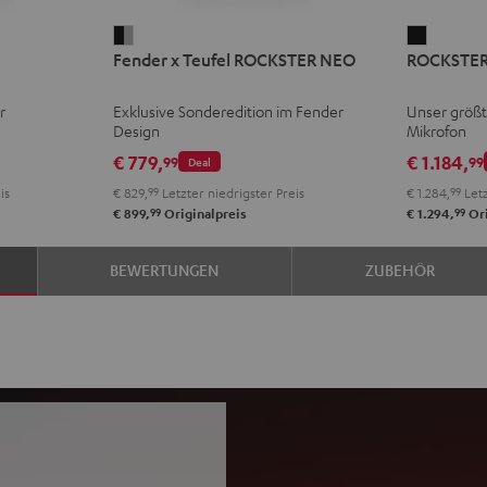
Fender
ROCKST
Fender x Teufel ROCKSTER NEO
ROCKSTER 
x
2
Teufel
+
r
Exklusive Sonderedition im Fender
Unser größt
ROCKSTER
Shure
Design
Mikrofon
NEO
PGA58
€ 779,
€ 1.184,
99
99
Deal
Black
Schwarz
is
€ 829,
99
Letzter niedrigster Preis
€ 1.284,
99
Letz
&
99
99
€ 899,
Originalpreis
€ 1.294,
Ori
Steel
BEWERTUNGEN
ZUBEHÖR