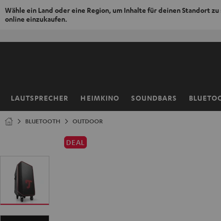
Wähle ein Land oder eine Region, um Inhalte für deinen Standort zu
online einzukaufen.
ZUM
NHALT
RINGEN
LAUTSPRECHER
HEIMKINO
SOUNDBARS
BLUETO
Startseite
BLUETOOTH
OUTDOOR
DEAL