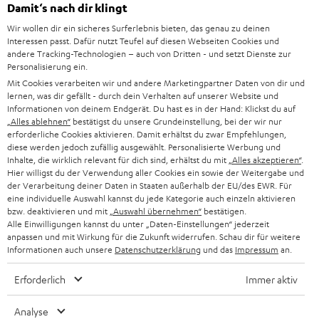
Damit‘s nach dir klingt
Rückgabe / Rücktritt
Sendungsverfolgung
Wir wollen dir ein sicheres Surferlebnis bieten, das genau zu deinen
Interessen passt. Dafür nutzt Teufel auf diesen Webseiten Cookies und
andere Tracking-Technologien – auch von Dritten - und setzt Dienste zur
Store Finder
Personalisierung ein.
Erlebe unsere Produkte hautnah und lass dich persönlich
Mit Cookies verarbeiten wir und andere Marketingpartner Daten von dir und
lernen, was dir gefällt - durch dein Verhalten auf unserer Website und
im Store beraten.
Informationen von deinem Endgerät. Du hast es in der Hand: Klickst du auf
„Alles ablehnen“
bestätigst du unsere Grundeinstellung, bei der wir nur
erforderliche Cookies aktivieren. Damit erhältst du zwar Empfehlungen,
diese werden jedoch zufällig ausgewählt. Personalisierte Werbung und
Inhalte, die wirklich relevant für dich sind, erhältst du mit
„Alles akzeptieren“
.
Hier willigst du der Verwendung aller Cookies ein sowie der Weitergabe und
der Verarbeitung deiner Daten in Staaten außerhalb der EU/des EWR. Für
eine individuelle Auswahl kannst du jede Kategorie auch einzeln aktivieren
bzw. deaktivieren und mit
„Auswahl übernehmen“
bestätigen.
Alle Einwilligungen kannst du unter „Daten-Einstellungen“ jederzeit
anpassen und mit Wirkung für die Zukunft widerrufen. Schau dir für weitere
Informationen auch unsere
Datenschutzerklärung
und das
Impressum
an.
Erforderlich
Immer aktiv
BIS ZU
€ 45
Analyse