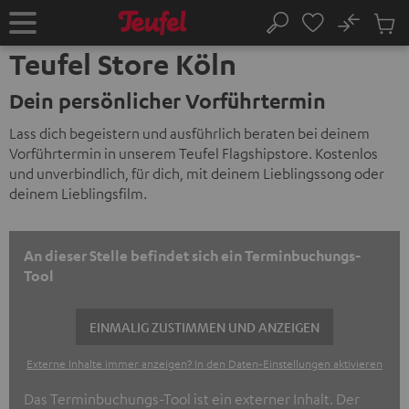
ZUM
NHALT
No
Abs
Startseite
Suche
RINGEN
Artike
Teufel Store Köln
im
Waren
Dein persönlicher Vorführtermin
Lass dich begeistern und ausführlich beraten bei deinem
Vorführtermin in unserem Teufel Flagshipstore. Kostenlos
und unverbindlich, für dich, mit deinem Lieblingssong oder
deinem Lieblingsfilm.
An dieser Stelle befindet sich ein Terminbuchungs-
Tool
EINMALIG ZUSTIMMEN UND ANZEIGEN
Externe Inhalte immer anzeigen? In den Daten‑Einstellungen aktivieren
Das Terminbuchungs-Tool ist ein externer Inhalt. Der