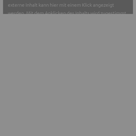
externe Inhalt kann hier mit einem Klick angezeigt
werden. Mit dem Anklicken des Inhalts wird zugestimmt,
dass externe Inhalte angezeigt werden. Dabei können
personenbezogene Daten an Dritte übermittelt werden.
Weitere Informationen sind in der Datenschutzerklärung
unter I zu finden
.