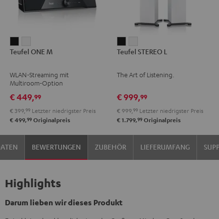
Teufel
Teufel
Teufel
Teufel
Teufel ONE M
Teufel STEREO L
ONE
ONE
STEREO
STEREO
M
M
L
L
WLAN-Streaming mit
The Art of Listening.
Schwarz
Weiß
Schwarz
Weiß
Multiroom-Option
€ 449,
€ 999,
99
99
€ 399,
99
Letzter niedrigster Preis
€ 999,
99
Letzter niedrigster Preis
99
99
€ 499,
Originalpreis
€ 1.799,
Originalpreis
DATEN
BEWERTUNGEN
ZUBEHÖR
LIEFERUMFANG
SUP
Highlights
Darum lieben wir dieses Produkt