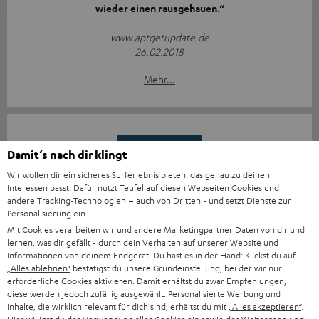
wieder einen rausgehauen.“
www.aptgetupdate.de
26.02.2018
Mehr...
Damit‘s nach dir klingt
Wir wollen dir ein sicheres Surferlebnis bieten, das genau zu deinen
Interessen passt. Dafür nutzt Teufel auf diesen Webseiten Cookies und
„… klingt so ausgewogen und natürlich wie kaum ein
andere Tracking-Technologien – auch von Dritten - und setzt Dienste zur
anderer Lautsprecher dieser Größe …“
Personalisierung ein.
Mit Cookies verarbeiten wir und andere Marketingpartner Daten von dir und
www.welt.de
lernen, was dir gefällt - durch dein Verhalten auf unserer Website und
08.04.2018
Informationen von deinem Endgerät. Du hast es in der Hand: Klickst du auf
„Alles ablehnen“
bestätigst du unsere Grundeinstellung, bei der wir nur
Mehr...
erforderliche Cookies aktivieren. Damit erhältst du zwar Empfehlungen,
diese werden jedoch zufällig ausgewählt. Personalisierte Werbung und
Inhalte, die wirklich relevant für dich sind, erhältst du mit
„Alles akzeptieren“
.