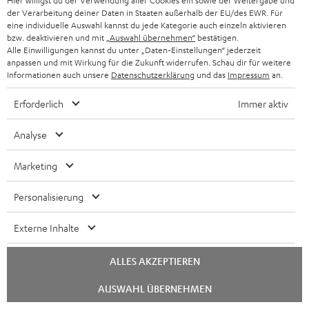
Hier willigst du der Verwendung aller Cookies ein sowie der Weitergabe und
der Verarbeitung deiner Daten in Staaten außerhalb der EU/des EWR. Für
eine individuelle Auswahl kannst du jede Kategorie auch einzeln aktivieren
bzw. deaktivieren und mit
„Auswahl übernehmen“
bestätigen.
Alle Einwilligungen kannst du unter „Daten-Einstellungen“ jederzeit
anpassen und mit Wirkung für die Zukunft widerrufen. Schau dir für weitere
„Teufel setzt mit seinen WLAN-Boxen ganz eigene
Informationen auch unsere
Datenschutzerklärung
und das
Impressum
an.
Akzente.“
Erforderlich
Immer aktiv
Audio Video Foto Bild
04/2018
Analyse
Mehr...
Marketing
Personalisierung
Externe Inhalte
„Großer Sound in einem kompakten Gehäuse.“
ALLES AKZEPTIEREN
Chat
AUSWAHL ÜBERNEHMEN
Android Magazin
starten
03/2018