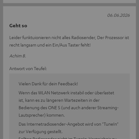
06.06.2026
Geht so
Leider funktuionieren nicht alles Radiosender, Der Prozessor ist
recht langsam und ein Ein/Aus Taster fehlt!
Achim B.
Antwort von Teufel:
Vielen Dank für dein Feedback!
Wenn das WLAN Netzwerk instabil oder überlastet
ist, kann es zu längeren Wartezeiten in der
Bedienung des ONE S (und auch anderer Streaming-
Lautsprecher) kommen.
Das Internetradiosender-Angebot wird von "TuneIn"
zur Verfügung gestellt.
Sollten Radiosender nicht im TuneIn-Verzeichnis zu