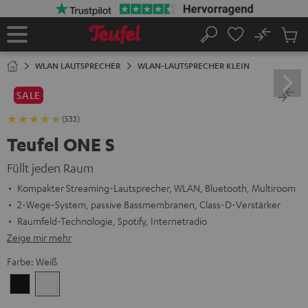
ZUM
NHALT
RINGEN
No
Abs
Startseite
Suche
Artike
im
WLAN LAUTSPRECHER
WLAN-LAUTSPRECHER KLEIN
Waren
SALE
(533)
Teufel ONE S
Füllt jeden Raum
Kompakter Streaming-Lautsprecher, WLAN, Bluetooth, Multiroom
2-Wege-System, passive Bassmembranen, Class-D-Verstärker
Raumfeld-Technologie, Spotify, Internetradio
Zeige mir mehr
Farbe:
Weiß
Schwarz
Weiß