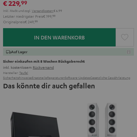
€ 229,
99
Inkl. MwSt
und zzgl.
Versandkosten
€ 6,99
Letzter niedrigster Preis
€ 199,
99
Originalpreis
€ 249,
99
IN DEN WARENKORB
Auf Lager
Sicher einkaufen mit 8 Wochen Rückgaberecht
inkl. kostenlosem
Rückversand
Hersteller:
Teufel
Sicherheitshinweise
Ersatzteile
Reparaturen
Software-Updates
Gesetzliche Gewährleistung
Das könnte dir auch gefallen