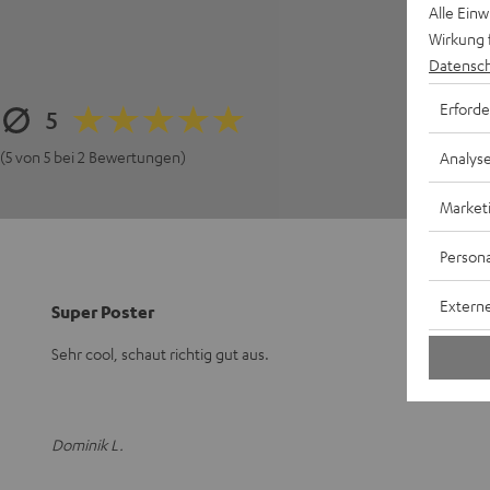
Alle Ein
Wirkung 
Datensch
Erforde
5
(5 von 5 bei 2 Bewertungen)
Analys
Market
Persona
Externe
Super Poster
Sehr cool, schaut richtig gut aus.
Dominik L.