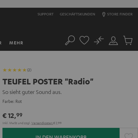
SUPPORT
GESCHÄFTSKUNDEN
STORE FINDER
No
R
MEHR
Suche
Mein
Artikel
Konto
im
Warenk
(2)
TEUFEL POSTER "Radio"
So sieht guter Sound aus.
Farbe:
Rot
€ 12,
99
Inkl. MwSt
und zzgl.
Versandkosten
€ 2,99
IN DEN WARENKORB