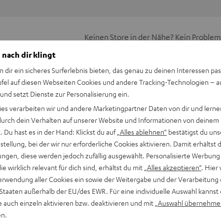
Keinen Store in der Nähe? Kein Problem,
beratung
beraten dich auch persönlich am Telefo
 nach dir klingt
Hier Termin buchen
n dir ein sicheres Surferlebnis bieten, das genau zu deinen Interessen pas
ufel auf diesen Webseiten Cookies und andere Tracking-Technologien – 
 und setzt Dienste zur Personalisierung ein.
ies verarbeiten wir und andere Marketingpartner Daten von dir und lernen
- durch dein Verhalten auf unserer Website und Informationen von deinem
 Du hast es in der Hand: Klickst du auf
„Alles ablehnen“
bestätigst du uns
tellung, bei der wir nur erforderliche Cookies aktivieren. Damit erhältst 
ngen, diese werden jedoch zufällig ausgewählt. Personalisierte Werbung
die wirklich relevant für dich sind, erhältst du mit
„Alles akzeptieren“
. Hier 
erwendung aller Cookies ein sowie der Weitergabe und der Verarbeitung 
 Staaten außerhalb der EU/des EWR. Für eine individuelle Auswahl kannst 
e auch einzeln aktivieren bzw. deaktivieren und mit
„Auswahl übernehme
en.