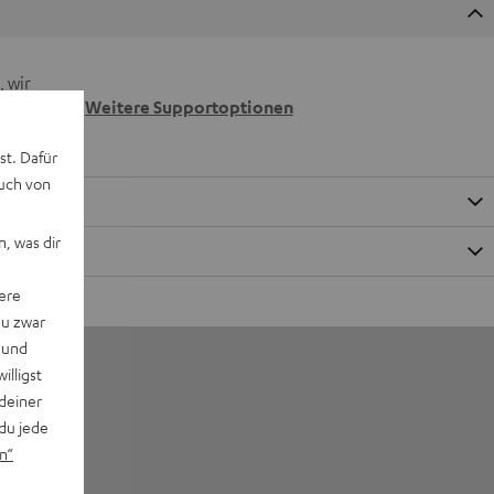
 wir
n.
Weitere Supportoptionen
st. Dafür
auch von
, was dir
ere
du zwar
 und
willigst
deiner
du jede
n“