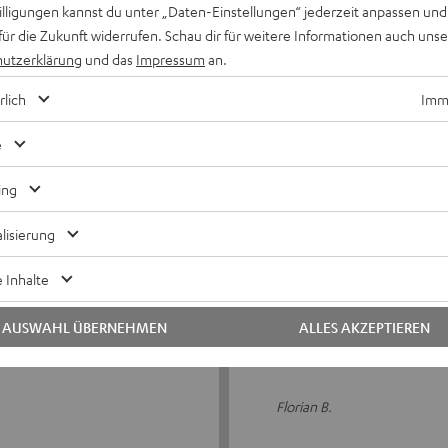
5
2
willigungen kannst du unter „Daten-Einstellungen“ jederzeit anpassen und
für die Zukunft widerrufen. Schau dir für weitere Informationen auch uns
4
0
utzerklärung
und das
Impressum
an.
3
0
rlich
Imme
2
0
1
0
e
ing
lisierung
02.05.2025
 Inhalte
Sieht mega aus
War erst skeptisch, aber der
AUSWAHL ÜBERNEHMEN
ALLES AKZEPTIEREN
Florian B.