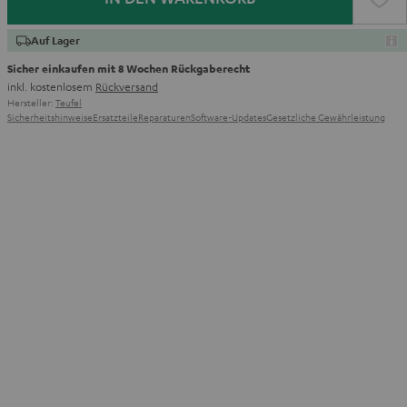
Auf Lager
Sicher einkaufen mit 8 Wochen Rückgaberecht
inkl. kostenlosem
Rückversand
Hersteller:
Teufel
Sicherheitshinweise
Ersatzteile
Reparaturen
Software-Updates
Gesetzliche Gewährleistung