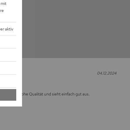
 mit
ere
r aktiv
04.12.2024
 Druck hat hohe Qualität und sieht einfach gut aus.