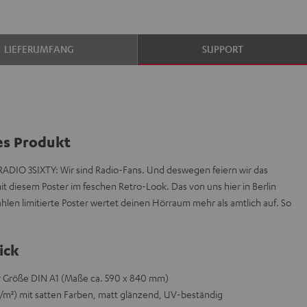
LIEFERUMFANG
SUPPORT
es Produkt
RADIO 3SIXTY: Wir sind Radio-Fans. Und deswegen feiern wir das
 diesem Poster im feschen Retro-Look. Das von uns hier in Berlin
hlen limitierte Poster wertet deinen Hörraum mehr als amtlich auf. So
ick
er Größe DIN A1 (Maße ca. 590 x 840 mm)
/m²) mit satten Farben, matt glänzend, UV-beständig