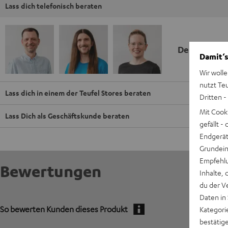
Lass dich telefonisch beraten
Deine Kauf
Damit‘s
Wir wolle
nutzt Te
Lass dich in einem der Teufel Stores beraten
Dritten -
Mit Cook
Lass Dich als Geschäftskunde beraten
gefällt 
Endgerät.
Grundeins
Empfehlu
Bewertungen
Inhalte, 
du der V
Daten in
So bewerten Kunden dieses Produkt
Kategori
bestätig