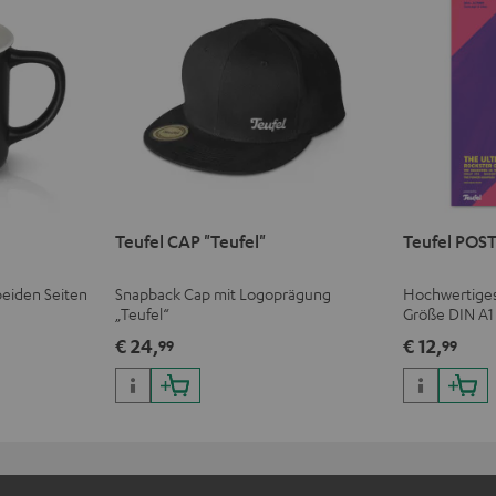
Teufel CAP "Teufel"
Teufel POST
beiden Seiten
Snapback Cap mit Logoprägung
Hochwertiges 
„Teufel“
Größe DIN A1
mm)
€ 24,
€ 12,
99
99