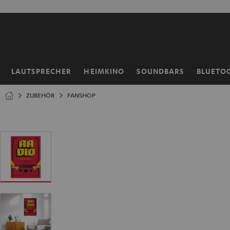
ZUM
NHALT
RINGEN
LAUTSPRECHER
HEIMKINO
SOUNDBARS
BLUETO
Startseite
ZUBEHÖR
FANSHOP