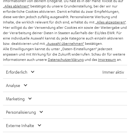
Informationen von deinem Endgerät. Du hast es in der Hand: Klickst du auf
„Alles ablehnen“
bestätigst du unsere Grundeinstellung, bei der wir nur
SCHWEIZ
BLUETOOTH-LAUTSPRECHER
PARTNERPROGRAMM
erforderliche Cookies aktivieren. Damit erhältst du zwar Empfehlungen,
diese werden jedoch zufällig ausgewählt. Personalisierte Werbung und
KOPFHÖRER
Inhalte, die wirklich relevant für dich sind, erhältst du mit
„Alles akzeptieren“
.
NIEDERLANDE
BLOG
Hier willigst du der Verwendung aller Cookies ein sowie der Weitergabe und
der Verarbeitung deiner Daten in Staaten außerhalb der EU/des EWR. Für
BLUETOOTH-KOPFHÖRER
NEWSLETTER
eine individuelle Auswahl kannst du jede Kategorie auch einzeln aktivieren
BELGIEN
bzw. deaktivieren und mit
„Auswahl übernehmen“
bestätigen.
STEREOANLAGEN
Alle Einwilligungen kannst du unter „Daten-Einstellungen“ jederzeit
STORES
anpassen und mit Wirkung für die Zukunft widerrufen. Schau dir für weitere
FRANKREICH
LAUTSPRECHER
Informationen auch unsere
Datenschutzerklärung
und das
Impressum
an.
DEINE VORTEILE BEI TEUFEL
Erforderlich
Immer aktiv
POLEN
ULTIMA-SERIE
TEUFEL STORY
Analyse
IN-EAR-KOPFHÖRER
SPANIEN
UNSER MANAGEMENT
Marketing
FANSHOP
NACHHALTIGKEIT
ITALIEN
NEUHEITEN
Personalisierung
UNSERE WERTE
Technische Änderungen, Tippfehler und Irrtum vorbehalten. Das auf unseren
USA
Externe Inhalte
Fotos abgebildete Zubehör ist nicht im Lieferumfang enthalten. Etwaige
BILDUNGSRABATT
Entsorgungsgebühren für Batterien sind im Preis inbegriffen.