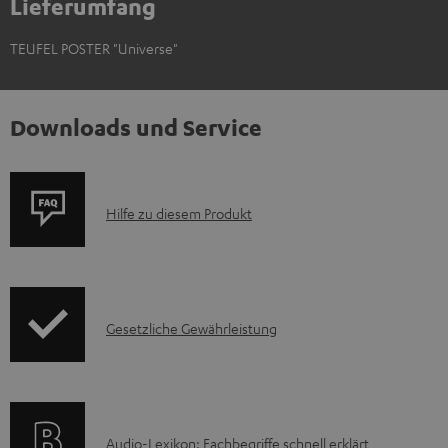
Lieferumfang
TEUFEL POSTER "Universe"
Downloads und Service
P
Hilfe zu diesem Produkt
r
o
d
I
Gesetzliche Gewährleistung
u
n
k
f
t
o
F
A
Audio-Lexikon: Fachbegriffe schnell erklärt