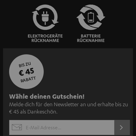
BIS ZU
€ 45
RABATT
N
Wähle deinen Gutschein!
Melde dich für den Newsletter an und erhalte bis zu
e
€ 45 als Dankeschön.
w
s
JETZT
EMAIL
l
ANME