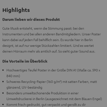
Highlights
Darum lieben wir dieses Produkt
Gute Musik entsteht, wenn die Stimmung passt: bei den
Instrumenten und bei allen anderen Bandmitgliedern. Unser Poster
kann dabei auf jeden Fall behilflich sein. Es wurde hier in Berlin
designt, ist auf nur wenige Stückzahlen limitiert. Und es wertet
deinen Hörraum mehr als amtlich auf. So sieht guter Sound aus.
Die Vorteile im Überblick
Hochwertiges Teufel Poster in der Größe DIN A1 (Maße ca. 590 x
840 mm)
Schweres Recycling-Papier (160 g/m²) mit satten Farben, matt
glänzend, UV-beständig
Besonders umweltschonende Produktion in einer
Umweltdruckerei in Berlin (ausgezeichnet mit dem Blauen Engel)
Kommt frisch gedruckt, gut verpackt und gerollt zu dir