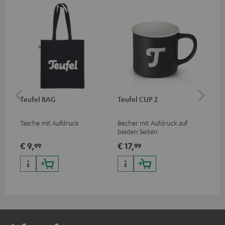
Teufel BAG
Teufel CUP 2
Teu
Tasche mit Aufdruck
Becher mit Aufdruck auf
Sna
beiden Seiten
Log
€ 9,
€ 17,
€ 
99
99