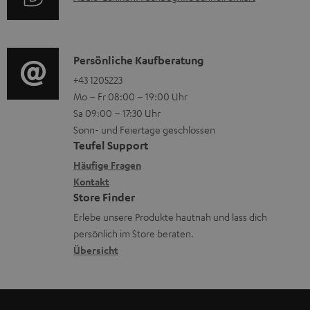
r
A
u
m
Q
d
a
s
i
K
Persönliche Kaufberatung
t
o
o
+43 1205223
i
Mo – Fr 08:00 – 19:00 Uhr
-
n
o
Sa 09:00 – 17:30 Uhr
L
t
n
Sonn- und Feiertage geschlossen
e
a
e
Teufel Support
x
k
n
Häufige Fragen
i
Kontakt
t
z
Store Finder
k
d
u
Erlebe unsere Produkte hautnah und lass dich
o
a
r
persönlich im Store beraten.
n
t
G
Übersicht
e
a
n
r