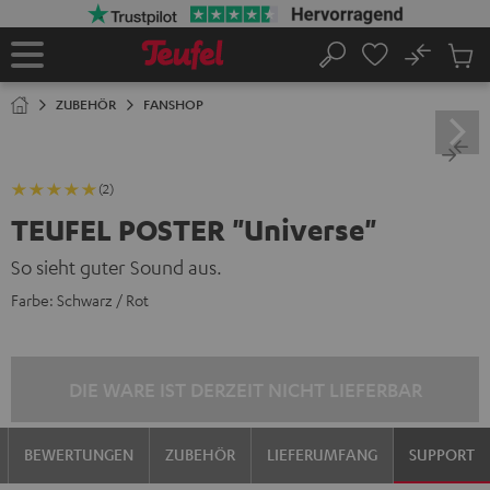
ZUM
NHALT
RINGEN
No
Abs
Startseite
Suche
Artike
im
ZUBEHÖR
FANSHOP
Waren
(2)
TEUFEL POSTER "Universe"
So sieht guter Sound aus.
Farbe:
Schwarz / Rot
DIE WARE IST DERZEIT NICHT LIEFERBAR
BEWERTUNGEN
ZUBEHÖR
LIEFERUMFANG
SUPPORT