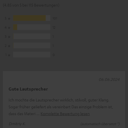
(4.85 von 5 bei 115 Bewertungen)
5
101
4
12
3
1
2
1
1
0
06.06.2024
Gute Lautsprecher
Ich mochte die Lautsprecher wirklich, stilvoll, guter Klang.
Sogar früher geliefert als vereinbart Das einzige Problem ist,
dass das Materi
Komplette Bewertung lesen
Dmitriy K.
(automatisch übersetzt *)