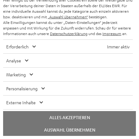
Hier willigst du der Verwendung aller Cookies ein sowie der Weitergabe und
00
€ 1.699,
UVP
der Verarbeitung deiner Daten in Staaten außerhalb der EU/des EWR. Für
eine individuelle Auswahl kannst du jede Kategorie auch einzeln aktivieren
bzw. deaktivieren und mit
„Auswahl übernehmen“
bestätigen.
Alle Einwilligungen kannst du unter „Daten-Einstellungen“ jederzeit
anpassen und mit Wirkung für die Zukunft widerrufen. Schau dir für weitere
Informationen auch unsere
Datenschutzerklärung
und das
Impressum
an.
Weiteres Zubehör
Erforderlich
Immer aktiv
Analyse
Marketing
Personalisierung
Externe Inhalte
ALLES AKZEPTIEREN
DENON AVC-X4800H
Yamaha RX-A4A
5,
C3
Chat
AUSWAHL ÜBERNEHMEN
starten
9.4 -AV-Receiver der
7.2- oder 5.1.2-AV-Receiver
Ho
Spitzenklasse mit bis zu 200
der Spitzenklasse von Yamaha
Ver