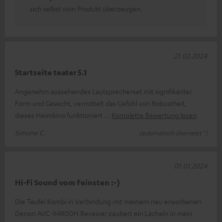
sich selbst vom Produkt überzeugen.
21.02.2024
Startseite teater 5.1
Angenehm aussehendes Lautsprecherset mit signifikanter
Form und Gewicht, vermittelt das Gefühl von Robustheit,
dieses Heimkino funktioniert
Komplette Bewertung lesen
Simone C.
(automatisch übersetzt *)
01.01.2024
Hi-Fi Sound vom Feinsten :-)
Die Teufel Kombi in Verbindung mit meinem neu erworbenen
Denon AVC-X4800H Receiver zaubert ein Lächeln in mein