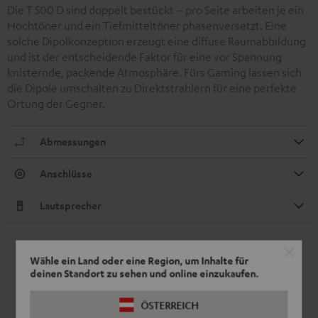
Die T 500 D sind doppelt bestückt – pro Seite arbeiten je ein
Hochtöner und ein Tiefmitteltöner phasenversetzt. Eine
solche Dipolkonzeption erzeugt eine diffuse Raumabbildung
und ist der entscheidende Faktor für eine vor Spannung
knisternde, packende Atmosphäre. Fürs Gaming lassen sich
die Dipole umschalten zu Direktstrahlern für eine perfekte
Ortung der Gegner.
Abmessungen
Anschlüsse
Lautsprecher
Wähle ein Land oder eine Region, um Inhalte für
deinen Standort zu sehen und online einzukaufen.
ÖSTERREICH