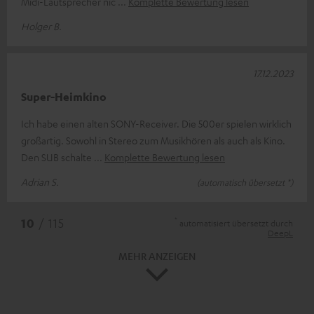
Midi-Lautsprecher nic
Komplette Bewertung lesen
Holger B.
17.12.2023
Super-Heimkino
Ich habe einen alten SONY-Receiver. Die 500er spielen wirklich
großartig. Sowohl in Stereo zum Musikhören als auch als Kino.
Den SUB schalte
Komplette Bewertung lesen
Adrian S.
(automatisch übersetzt *)
*
10
/ 115
automatisiert übersetzt durch
DeepL
MEHR ANZEIGEN