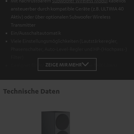
Mit nachrüstbarem
Subwoofer Wireless Modul
kabellos
ansteuerbar durch kompatible Geräte (z.B. ULTIMA 40
Aktiv) oder über optionalen
Subwoofer Wireless
Transmitter
Ein/Ausschaltautomatik
Viele Einstellungsmöglichkeiten (Lautstärkeregler,
Phasenschalter, Auto-Level-Regler und HP-(Hochpass-)
Filter)
ZEIGE MIR MEHR
Geeignet für AV-Receiver mit und ohne THX-Lizenz
Technische Daten