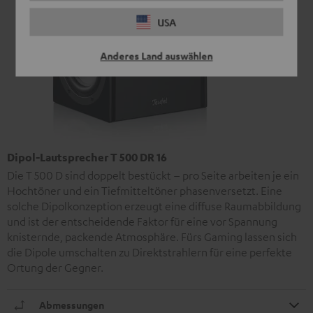
USA
Anderes Land auswählen
Dipol-Lautsprecher T 500 DR 16
Die T 500 D sind doppelt bestückt – pro Seite arbeiten je ein
Hochtöner und ein Tiefmitteltöner phasenversetzt. Eine
solche Dipolkonzeption erzeugt eine diffuse Raumabbildung
und ist der entscheidende Faktor für eine vor Spannung
knisternde, packende Atmosphäre. Fürs Gaming lassen sich
die Dipole umschalten zu Direktstrahlern für eine perfekte
Ortung der Gegner.
Abmessungen