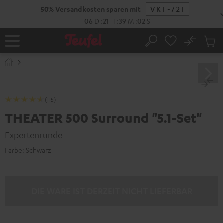
ZUM
NHALT
RINGEN
No
Abs
Startseite
Suche
Artike
im
Waren
(115)
THEATER 500 Surround "5.1-Set"
Expertenrunde
Farbe:
Schwarz
DIE WARE IST DERZEIT NICHT LIEFERBAR