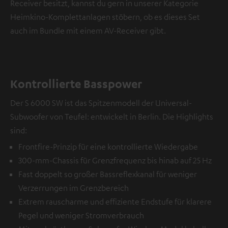
Receiver besitzt, kannst du gern in unserer Kategorie
Heimkino-Komplettanlagen stöbern, ob es dieses Set
auch im Bundle mit einem AV-Receiver gibt.
Kontrollierte Basspower
Der S 6000 SW ist das Spitzenmodell der Universal-
Subwoofer von Teufel: entwickelt in Berlin. Die Highlights
sind:
Frontfire-Prinzip für eine kontrollierte Wiedergabe
300-mm-Chassis für Grenzfrequenz bis hinab auf 25 Hz
Fast doppelt so großer Bassreflexkanal für weniger
Verzerrungen im Grenzbereich
Extrem rauscharme und effiziente Endstufe für klarere
Pegel und weniger Stromverbrauch