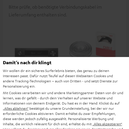
Bitte prüfe, ob benötigte Verbindungskabel im
Lieferumfang enthalten sind.
Damit‘s nach dir klingt
Wir wollen dir ein sicheres Surferlebnis bieten, das genau zu deinen
Interessen passt. Dafür nutzt Teufel auf diesen Webseiten Cookies und
andere Tracking-Technologien – auch von Dritten - und setzt Dienste zur
DENON AVC-X3800H
5.1 Heimkino Kabel-Set
Personalisierung ein.
30m² "Advantage" C3535S
Mit Cookies verarbeiten wir und andere Marketingpartner Daten von dir und
lernen, was dir gefällt - durch dein Verhalten auf unserer Website und
7.2.4 oder 11.4-AV-Receiver
5.1-Heimkino-Kabel-Set für
Informationen von deinem Endgerät. Du hast es in der Hand: Klickst du auf
der Spitzenklasse mit 180 Watt
Räume bis 30 m²
„Alles ablehnen“
bestätigst du unsere Grundeinstellung, bei der wir nur
Ausgangsleistung pro Kanal
€ 1.339,
€ 79,
99
99
Deal
erforderliche Cookies aktivieren. Damit erhältst du zwar Empfehlungen,
diese werden jedoch zufällig ausgewählt. Personalisierte Werbung und
€ 1.699,
00
Letzter niedrigster
Inhalte, die wirklich relevant für dich sind, erhältst du mit
„Alles akzeptieren“
.
Preis