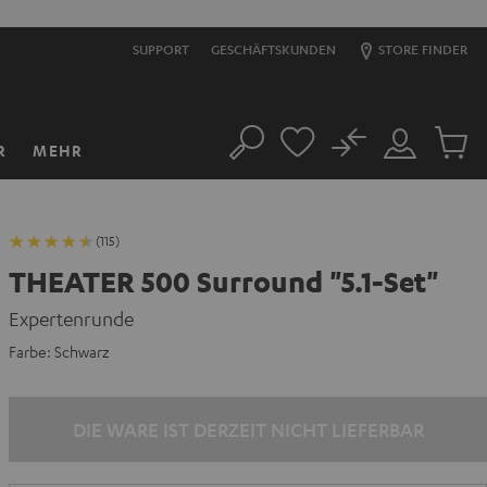
SUPPORT
GESCHÄFTSKUNDEN
STORE FINDER
No
R
MEHR
Suche
Mein
Artikel
Konto
im
Warenk
(115)
THEATER 500 Surround "5.1-Set"
Expertenrunde
Farbe:
Schwarz
DIE WARE IST DERZEIT NICHT LIEFERBAR