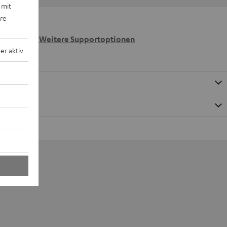
 mit
ere
 wir
n.
Weitere Supportoptionen
r aktiv