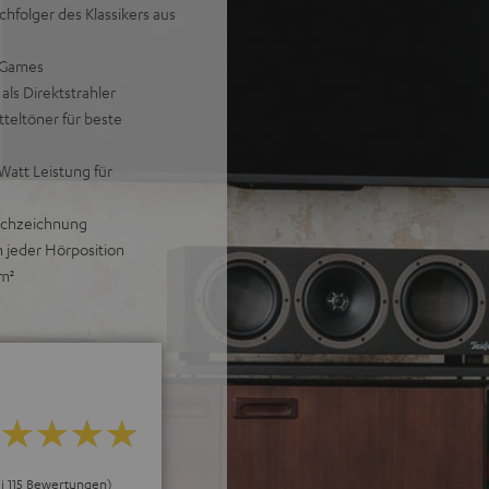
hfolger des Klassikers aus
d Games
ls Direktstrahler
teltöner für beste
att Leistung für
urchzeichnung
n jeder Hörposition
 m²
ei 115 Bewertungen)