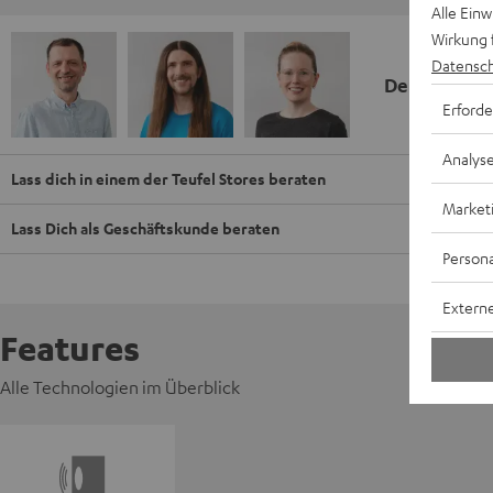
Alle Ein
Wirkung 
Datensch
Deine Kauf
Erforde
Analys
Lass dich in einem der Teufel Stores beraten
Market
Lass Dich als Geschäftskunde beraten
Persona
Externe
Features
Alle Technologien im Überblick