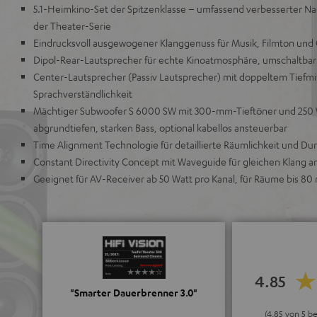
5.1-Heimkino-Set der Spitzenklasse – umfassend verbesserter Nac
der Theater-Serie
Eindrucksvoll ausgewogener Klanggenuss für Musik, Filmton un
Dipol-Rear-Lautsprecher für echte Kinoatmosphäre, umschaltbar a
Center-Lautsprecher (Passiv Lautsprecher) mit doppeltem Tiefmit
Sprachverständlichkeit
Mächtiger Subwoofer S 6000 SW mit 300-mm-Tieftöner und 250 W
abgrundtiefen, starken Bass, optional kabellos ansteuerbar
Time Alignment Technologie für detaillierte Räumlichkeit und D
Constant Directivity Concept mit Waveguide für gleichen Klang a
Geeignet für AV-Receiver ab 50 Watt pro Kanal, für Räume bis 80
4.85
"Smarter Dauerbrenner 3.0"
(4.85 von 5 b