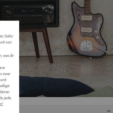
st. Dafür
auch von
, was dir
ere
du zwar
 und
willigst
deiner
du jede
n“