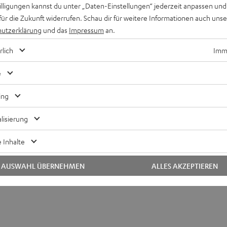
willigungen kannst du unter „Daten-Einstellungen“ jederzeit anpassen und
für die Zukunft widerrufen. Schau dir für weitere Informationen auch uns
Keinen Store in der Nähe? Kein Problem,
utzerklärung
und das
Impressum
an.
beratung
beraten dich auch persönlich am Telefo
Hier Termin buchen
rlich
Imme
e
ing
lisierung
 Inhalte
AUSWAHL ÜBERNEHMEN
ALLES AKZEPTIEREN