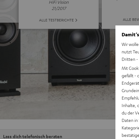
HiFi Vision
21/2017
ALLE BE
ALLE TESTBERICHTE
Damit‘s
Wir wolle
nutzt Te
Dritten -
Mit Cook
gefällt 
Endgerät.
Grundeins
Empfehlu
Inhalte, 
du der V
Daten in
Kategori
bestätig
Lass dich telefonisch beraten