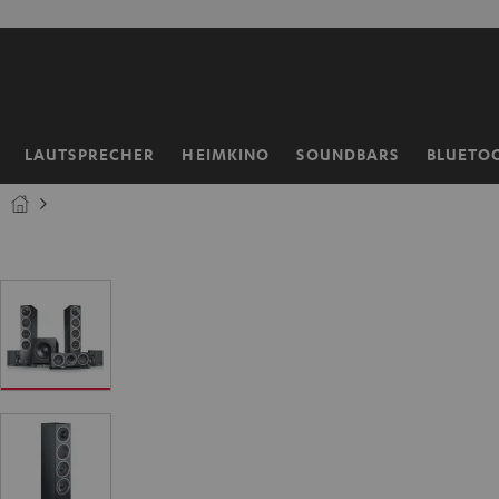
ZUM
NHALT
RINGEN
LAUTSPRECHER
HEIMKINO
SOUNDBARS
BLUETO
Startseite