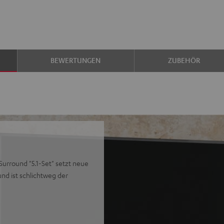
BEWERTUNGEN
ZUBEHÖR
urround "5.1-Set" setzt neue
d ist schlichtweg der