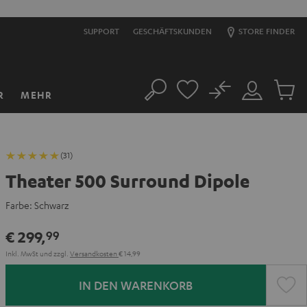
SUPPORT
GESCHÄFTSKUNDEN
STORE FINDER
No
R
MEHR
Suche
Mein
Artikel
Konto
im
Warenk
(31)
Theater 500 Surround Dipole
Farbe:
Schwarz
€ 299,
99
Inkl. MwSt
und zzgl.
Versandkosten
€ 14,99
IN DEN WARENKORB