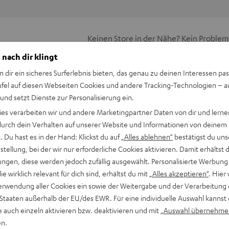
Keinen Store in der Nähe? Kein Problem,
beratung
beraten dich auch persönlich am Telefo
 nach dir klingt
Hier Termin buchen
n dir ein sicheres Surferlebnis bieten, das genau zu deinen Interessen pas
ufel auf diesen Webseiten Cookies und andere Tracking-Technologien – 
 und setzt Dienste zur Personalisierung ein.
ies verarbeiten wir und andere Marketingpartner Daten von dir und lernen
- durch dein Verhalten auf unserer Website und Informationen von deinem
 Du hast es in der Hand: Klickst du auf
„Alles ablehnen“
bestätigst du uns
tellung, bei der wir nur erforderliche Cookies aktivieren. Damit erhältst 
ngen, diese werden jedoch zufällig ausgewählt. Personalisierte Werbung
Dipolen zu einem 7.1-Surround-Set.
die wirklich relevant für dich sind, erhältst du mit
„Alles akzeptieren“
. Hier 
erwendung aller Cookies ein sowie der Weitergabe und der Verarbeitung 
senversetzt auch nach hinten. Man hört hauptsächlich
 Staaten außerhalb der EU/des EWR. Für eine individuelle Auswahl kannst 
e auch einzeln aktivieren bzw. deaktivieren und mit
„Auswahl übernehme
nes Kinos simuliert, bei dem die Surround-Kanäle von jeweils
en.
ge, aber höchst sinnvolle Technik bietet in dieser