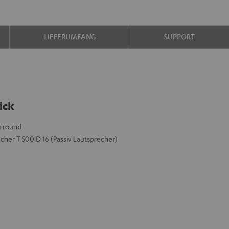
LIEFERUMFANG
SUPPORT
ick
urround
her T 500 D 16 (Passiv Lautsprecher)