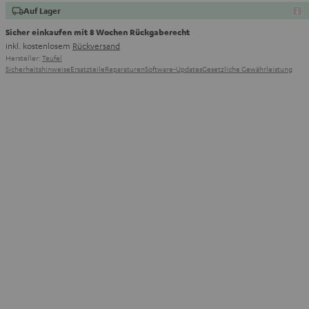
Auf Lager
Sicher einkaufen mit 8 Wochen Rückgaberecht
inkl. kostenlosem
Rückversand
Hersteller:
Teufel
Sicherheitshinweise
Ersatzteile
Reparaturen
Software-Updates
Gesetzliche Gewährleistung