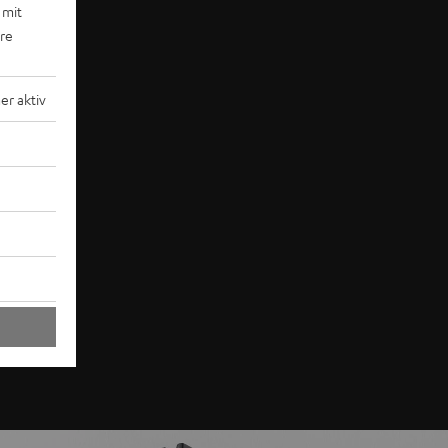
 mit
ere
r aktiv