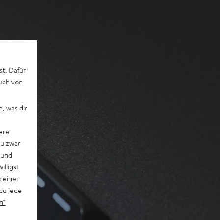
st. Dafür
auch von
, was dir
ere
du zwar
 und
willigst
deiner
du jede
n“