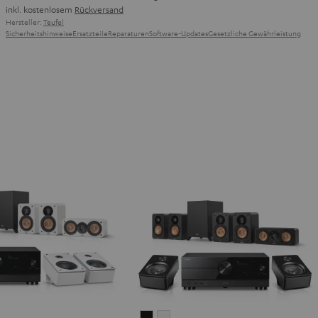
inkl. kostenlosem
Rückversand
Hersteller:
Teufel
Sicherheitshinweise
Ersatzteile
Reparaturen
Software-Updates
Gesetzliche Gewährleistung