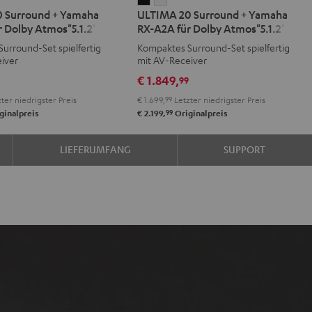
IMA
ULTIMA
ULTIMA
 Surround + Yamaha
ULTIMA 20 Surround + Yamaha
20
20
 Dolby Atmos"5.1.2"
RX-A2A für Dolby Atmos"5.1.2"
d
ound
Surround
Surround
urround-Set spielfertig
Kompaktes Surround-Set spielfertig
+
+
iver
mit AV-Receiver
aha
Yamaha
Yamaha
€ 1.849,
9
99
RX-
RX-
ter niedrigster Preis
€ 1.699,
99
Letzter niedrigster Preis
A2A
A2A
99
ginalpreis
€ 2.199,
Originalpreis
für
für
y
Dolby
Dolby
LIEFERUMFANG
SUPPORT
1.2"
"5.1.2"
Atmos"5.1.2"
Atmos"5.1.2"
Schwarz
Weiß