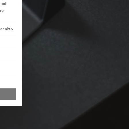
 mit
ere
r aktiv