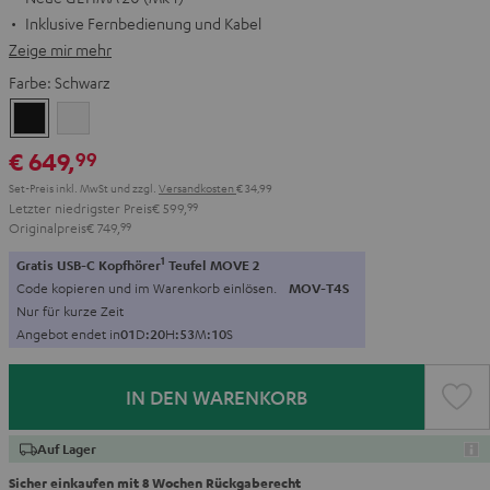
Inklusive Fernbedienung und Kabel
Zeige mir mehr
Farbe:
Schwarz
Schwarz
Weiß
€ 649,
99
Set-Preis inkl. MwSt
und zzgl.
Versandkosten
€ 34,99
Letzter niedrigster Preis
€ 599,
99
Originalpreis
€ 749,
99
1
Gratis USB-C Kopfhörer
Teufel MOVE 2
Code kopieren und im Warenkorb einlösen.
MOV-T4S
Nur für kurze Zeit
Angebot endet in
0
1
D
:
2
0
H
:
5
3
M
:
0
9
S
IN DEN WARENKORB
Auf Lager
Sicher einkaufen mit 8 Wochen Rückgaberecht