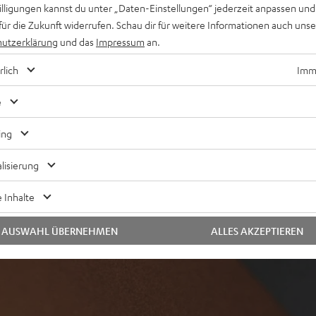
willigungen kannst du unter „Daten-Einstellungen“ jederzeit anpassen und
für die Zukunft widerrufen. Schau dir für weitere Informationen auch uns
utzerklärung
und das
Impressum
an.
rlich
Imme
e
ing
ei 11 Bewertungen)
lisierung
WERTUNGEN
 Inhalte
AUSWAHL ÜBERNEHMEN
ALLES AKZEPTIEREN