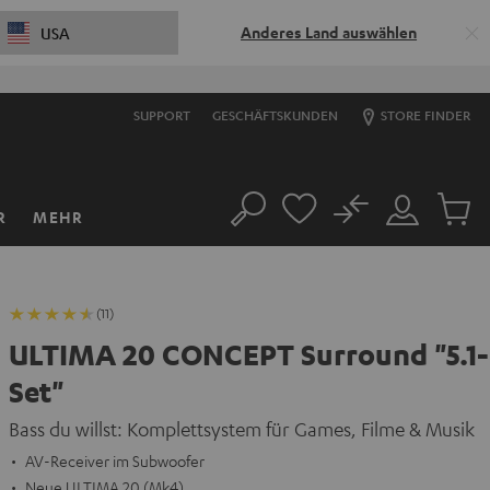
Anderes Land auswählen
USA
SUPPORT
GESCHÄFTSKUNDEN
STORE FINDER
No
R
MEHR
Suche
Mein
Artikel
Konto
im
Warenk
(11)
ULTIMA 20 CONCEPT Surround "5.1-
Set"
Bass du willst: Komplettsystem für Games, Filme & Musik
AV-Receiver im Subwoofer
Neue ULTIMA 20 (Mk4)