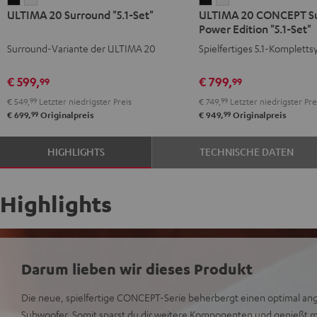
ULTIMA
ULTIMA
ULTIMA
ULTIMA
ULTIMA 20 Surround "5.1-Set"
ULTIMA 20 CONCEPT S
20
20
20
20
Power Edition "5.1-Set"
Surround
Surround
CONCEPT
CONCEPT
Surround-Variante der ULTIMA 20
Spielfertiges 5.1-Komplett
"5.1-
"5.1-
Surround
Surround
Set"
Set"
Power
Power
€ 599,
€ 799,
99
99
Schwarz
Weiß
Edition
Edition
€ 549,
99
Letzter niedrigster Preis
€ 749,
99
Letzter niedrigster Pre
"5.1-
"5.1-
99
99
€ 699,
Originalpreis
€ 949,
Originalpreis
Set"
Set"
Schwarz
Weiß
HIGHLIGHTS
TECHNISCHE DATEN
Highlights
Darum lieben wir dieses Produkt
Die neue, spielfertige CONCEPT-Serie beherbergt einen optimal an
Subwoofer. Somit sparst du dir weitere Komponenten und genießt 