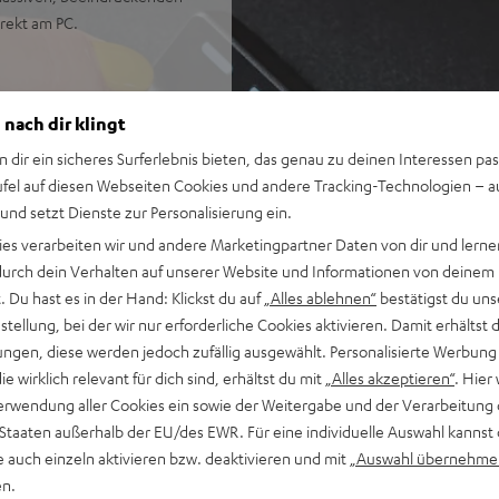
rekt am PC.
 Games, Filmton und Musik
 nach dir klingt
 eine ausgewogene,
n dir ein sicheres Surferlebnis bieten, das genau zu deinen Interessen pas
ufel auf diesen Webseiten Cookies und andere Tracking-Technologien – 
bis 33 Hz, hohe Pegel und
 und setzt Dienste zur Personalisierung ein.
ies verarbeiten wir und andere Marketingpartner Daten von dir und lernen
nd AAC sowie HDMI (ARC,
- durch dein Verhalten auf unserer Website und Informationen von deinem
 Du hast es in der Hand: Klickst du auf
„Alles ablehnen“
bestätigst du uns
(Mk4) Regallautsprecher mit
tellung, bei der wir nur erforderliche Cookies aktivieren. Damit erhältst 
ngen, diese werden jedoch zufällig ausgewählt. Personalisierte Werbung
SP 2), M6-Schraube mit
die wirklich relevant für dich sind, erhältst du mit
„Alles akzeptieren“
. Hier 
Standfuß oder Wandhalter
erwendung aller Cookies ein sowie der Weitergabe und der Verarbeitung 
ase-Plug für eine sehr gute
 Staaten außerhalb der EU/des EWR. Für eine individuelle Auswahl kannst 
e auch einzeln aktivieren bzw. deaktivieren und mit
„Auswahl übernehme
m Standby,
en.
 25 m Lautsprecherkabel und