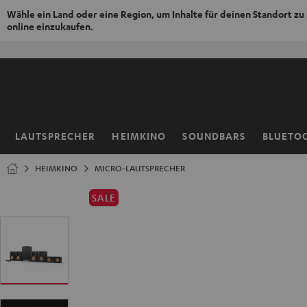
Wähle ein Land oder eine Region, um Inhalte für deinen Standort zu
online einzukaufen.
ZUM
NHALT
RINGEN
LAUTSPRECHER
HEIMKINO
SOUNDBARS
BLUETO
Startseite
HEIMKINO
MICRO-LAUTSPRECHER
SALE