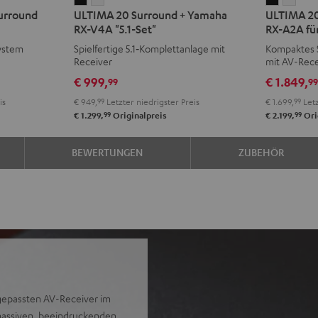
ULTIMA
ULTIMA
ULTIMA
ULT
urround
ULTIMA 20 Surround + Yamaha
ULTIMA 20
20
20
20
20
RX-V4A "5.1-Set"
RX-A2A für
Surround
Surround
Surroun
Surr
system
Spielfertige 5.1‑Komplettanlage mit
Kompaktes S
+
+
+
+
Receiver
mit AV-Rece
Yamaha
Yamaha
Yamaha
Yam
€ 999,
€ 1.849,
99
9
RX-
RX-
RX-
RX-
is
€ 949,
99
Letzter niedrigster Preis
€ 1.699,
99
Letz
V4A
V4A
A2A
A2A
99
99
€ 1.299,
Originalpreis
€ 2.199,
Ori
"5.1-
"5.1-
für
für
Set"
Set"
Dolby
Dolb
BEWERTUNGEN
ZUBEHÖR
Schwarz
Weiß
Atmos"5.
Atmos
Schwarz
Weiß
gepassten AV-Receiver im
massiven, beeindruckenden