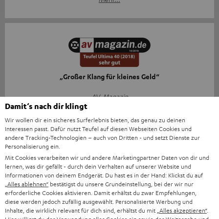
„Großer Klang für kleines Geld“
AV-Magazin
Damit‘s nach dir klingt
31.10.2018
Wir wollen dir ein sicheres Surferlebnis bieten, das genau zu deinen
Mehr...
Interessen passt. Dafür nutzt Teufel auf diesen Webseiten Cookies und
andere Tracking-Technologien – auch von Dritten - und setzt Dienste zur
Personalisierung ein.
Mit Cookies verarbeiten wir und andere Marketingpartner Daten von dir und
lernen, was dir gefällt - durch dein Verhalten auf unserer Website und
Zubehör
Informationen von deinem Endgerät. Du hast es in der Hand: Klickst du auf
„Alles ablehnen“
bestätigst du unsere Grundeinstellung, bei der wir nur
erforderliche Cookies aktivieren. Damit erhältst du zwar Empfehlungen,
diese werden jedoch zufällig ausgewählt. Personalisierte Werbung und
Notwendiges Zubehör
Inhalte, die wirklich relevant für dich sind, erhältst du mit
„Alles akzeptieren“
.