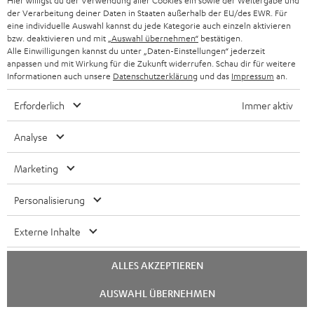
Hier willigst du der Verwendung aller Cookies ein sowie der Weitergabe und
der Verarbeitung deiner Daten in Staaten außerhalb der EU/des EWR. Für
Bitte prüfe, ob benötigte Verbindungskabel im
eine individuelle Auswahl kannst du jede Kategorie auch einzeln aktivieren
Lieferumfang enthalten sind.
bzw. deaktivieren und mit
„Auswahl übernehmen“
bestätigen.
Alle Einwilligungen kannst du unter „Daten-Einstellungen“ jederzeit
anpassen und mit Wirkung für die Zukunft widerrufen. Schau dir für weitere
Informationen auch unsere
Datenschutzerklärung
und das
Impressum
an.
Erforderlich
Immer aktiv
Analyse
Marketing
Personalisierung
DENON DRA-900H
15 m Lautsprecherkabel
C2515S
Externe Inhalte
2.2-Stereo-AV-Netzwerk-
Lautsprecherkabel 2 x 2,5 mm²
Receiver der Spitzenklasse mit
ALLES AKZEPTIEREN
145 Watt pro Kanal an 6 Ohm,
€ 666,
€ 34,
00
99
Deal
USB-Playback sowie weitere
Chat
analoge und digitale
AUSWAHL ÜBERNEHMEN
€ 899,
00
Letzter niedrigster
starten
Eingänge, 6 HDMI-Eingänge
Preis
und 1 HDMI Ausgang mit