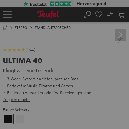
ZUM
NHALT
RINGEN
No
Abs
Startseite
Suche
Artike
im
STEREO
STANDLAUTSPRECHER
Waren
(1766)
ULTIMA 40
Klingt wie eine Legende
3-Wege-System für tiefen, präzisen Bass
Perfekt für Musik, Filmton und Games
Für jeden Verstärker oder AV-Receiver geeignet
Zeige mir mehr
Farbe:
Schwarz
Schwarz
Weiß