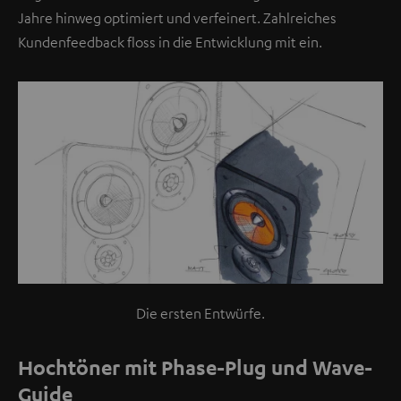
f
Jahre hinweg optimiert und verfeinert. Zahlreiches
i
Kundenfeedback floss in die Entwicklung mit ein.
n
d
e
t
s
i
c
h
e
i
n
V
Die ersten Entwürfe.
i
d
Hochtöner mit Phase-Plug und Wave-
e
Guide
o