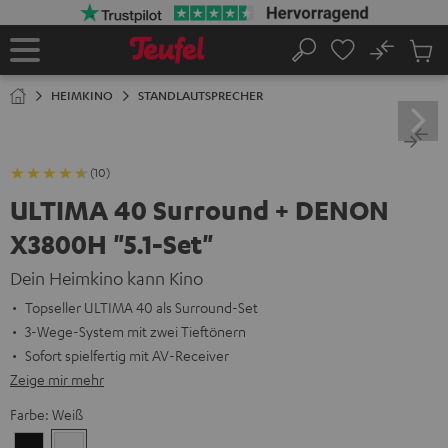
ZUM
NHALT
RINGEN
No
Abs
Startseite
Suche
Artike
im
HEIMKINO
STANDLAUTSPRECHER
Waren
(10)
ULTIMA 40 Surround + DENON
X3800H "5.1-Set"
Dein Heimkino kann Kino
Topseller ULTIMA 40 als Surround-Set
3-Wege-System mit zwei Tieftönern
Sofort spielfertig mit AV-Receiver
Zeige mir mehr
Farbe:
Weiß
Schwarz
Weiß