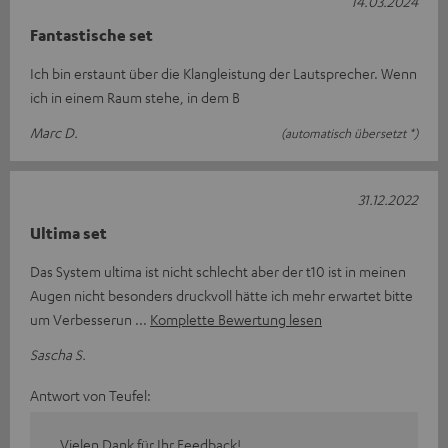
14.03.2024
Fantastische set
Ich bin erstaunt über die Klangleistung der Lautsprecher. Wenn
ich in einem Raum stehe, in dem B
Marc D.
(automatisch übersetzt *)
31.12.2022
Ultima set
Das System ultima ist nicht schlecht aber der t10 ist in meinen
Augen nicht besonders druckvoll hätte ich mehr erwartet bitte
um Verbesserun
Komplette Bewertung lesen
Sascha S.
Antwort von Teufel:
Vielen Dank für Ihr Feedback!