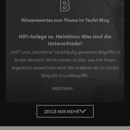
unter
I
zu
Wissenswertes zum Thema im Teufel Blog
finden
.
HiFi-Anlage vs. Heimkino: Was sind die
Unterschiede?
„HiFi“ und „Heimkino“ sind häufig genannte Begriffe im
Audio-Bereich. Nicht immer ist klar, was mit ihnen
eigentlich bezeichnet wird. Wir erklären dir im Teufel
Blog die Grundbegriffe.
Jetzt lesen
ZEIGE MIR MEHR