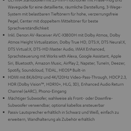
Waveguide für eine detaillierte, räumliche Darstellung, 3-Wege-
System mit belastbaren Tieftönern für hohe, verzerrungsfreie
Pegel, Center mit doppeltem Mitteltöner für beste
Sprachverständlichkeit
Inkl. Denon AV-Receiver AVC-X3800H mit Dolby Atmos, Dolby
Atmos Height Virtualization, Dolby True HD, DTS:X, DTS Neural:X,
DTS Virtual:X, DTS-HD Master Audio, IMAX Enhanced,
Sprachsteuerung mit Works with Alexa, Google Assistant, Apple
Siri, Bluetooth, Amazon Music, AirPlay 2, Napster, TuneIn, Deezer,
Spotify, Soundcloud, TIDAL, HEOS® Built-in
HDMI mit 8K/60Hz und 4K/120Hz Video-Pass-Through, HDCP 2.3,
HDR (Dolby Vision™, HDR10+, HLG, 3D), Enhanced Audio Return
Channel (eARC), Phono-Eingang
Mächtiger Subwoofer, wahlweise als Front- oder Downfire-
Subwoofer verwendbar, optional kabellos ansteuerbar
Passiv Lautsprecher erhältlich in Schwarz und Weiß, einfach zu
erweitern, Wandhalterung als Zubehör erhältlich