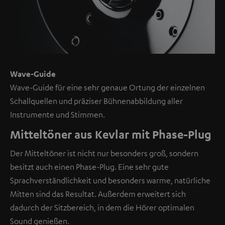
hier
mit
nur
einem
Klick
Wave-Guide
angezeigt
Wave-Guide für eine sehr genaue Ortung der einzelnen
werden.
Schallquellen und präziser Bühnenabbildung aller
Mit
Instrumente und Stimmen.
dem
Anklicken
Mitteltöner aus Kevlar mit Phase-Plug
des
Der Mitteltöner ist nicht nur besonders groß, sondern
Inhalts
besitzt auch einen Phase-Plug. Eine sehr gute
wird
Sprachverständlichkeit und besonders warme, natürliche
zugestimmt,
Mitten sind das Resultat. Außerdem erweitert sich
dass
dadurch der Sitzbereich, in dem die Hörer optimalen
externe
Sound genießen.
Inhalte