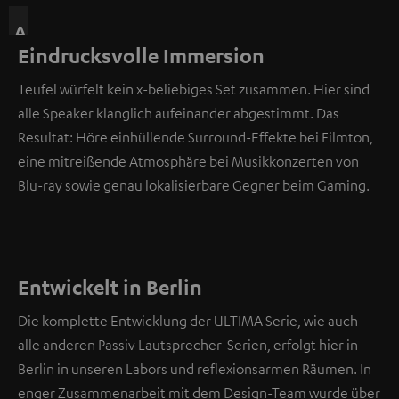
A
Eindrucksvolle Immersion
n
d
Teufel würfelt kein x-beliebiges Set zusammen. Hier sind
i
alle Speaker klanglich aufeinander abgestimmt. Das
e
Resultat: Höre einhüllende Surround-Effekte bei Filmton,
s
eine mitreißende Atmosphäre bei Musikkonzerten von
e
Blu-ray sowie genau lokalisierbare Gegner beim Gaming.
r
S
t
e
Entwickelt in Berlin
l
l
Die komplette Entwicklung der ULTIMA Serie, wie auch
e
alle anderen Passiv Lautsprecher-Serien, erfolgt hier in
b
Berlin in unseren Labors und reflexionsarmen Räumen. In
e
enger Zusammenarbeit mit dem Design-Team wurde über