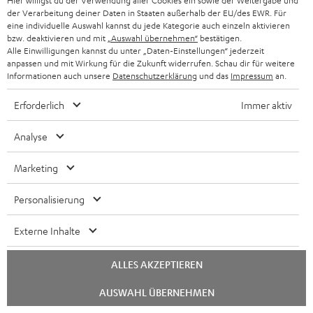
Hier willigst du der Verwendung aller Cookies ein sowie der Weitergabe und
Mehr...
der Verarbeitung deiner Daten in Staaten außerhalb der EU/des EWR. Für
eine individuelle Auswahl kannst du jede Kategorie auch einzeln aktivieren
bzw. deaktivieren und mit
„Auswahl übernehmen“
bestätigen.
Alle Einwilligungen kannst du unter „Daten-Einstellungen“ jederzeit
anpassen und mit Wirkung für die Zukunft widerrufen. Schau dir für weitere
Informationen auch unsere
Datenschutzerklärung
und das
Impressum
an.
Erforderlich
Immer aktiv
„Das Ultima·40-Set bleibt bei schmalem Heimkino-Budget
erste Wahl.“
Analyse
Audiovision
Marketing
12/2018
Mehr...
Personalisierung
Externe Inhalte
ALLES AKZEPTIEREN
Chat
AUSWAHL ÜBERNEHMEN
starten
„… Sonderangebot der seltenen Art.“