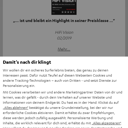
„… ist und bleibt ein Highlight in seiner Preisklasse …“
HiFi Vision
02/2019
Mehr...
Damit‘s nach dir klingt
Wir wollen dir ein sicheres Surferlebnis bieten, das genau zu deinen
Interessen passt. Dafür nutzt Teufel auf diesen Webseiten Cookies und
andere Tracking-Technologien – auch von Dritten - und setzt Dienste zur
Personalisierung ein.
Mit Cookies verarbeiten wir und andere Marketingpartner Daten von dir und
„… gefällt auf Anhieb durch seine angenehme, lockere
lernen, was dir gefällt - durch dein Verhalten auf unserer Website und
Spielweise …“
Informationen von deinem Endgerät. Du hast es in der Hand: Klickst du auf
„Alles ablehnen“
bestätigst du unsere Grundeinstellung, bei der wir nur
www.audiovision.de
erforderliche Cookies aktivieren. Damit erhältst du zwar Empfehlungen,
25.04.2019
diese werden jedoch zufällig ausgewählt. Personalisierte Werbung und
Inhalte, die wirklich relevant für dich sind, erhältst du mit
„Alles akzeptieren“
.