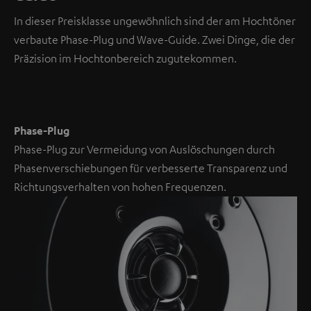
In dieser Preisklasse ungewöhnlich sind der am Hochtöner
NMALIG
verbaute Phase-Plug und Wave-Guide. Zwei Dinge, die der
STIMMEN
UND
Präzision im Hochtonbereich zugutekommen.
Externe Inhalte
ZEIGEN
immer anzeigen? In
den
Daten‑Einstellungen
aktivieren
Phase-Plug
Phase-Plug zur Vermeidung von Auslöschungen durch
YouTube-/Vimeo-
Phasenverschiebungen für verbesserte Transparenz und
Videos
Richtungsverhalten von hohen Frequenzen.
sind
externe
Inhalte.
Der
externe
Inhalt
kann