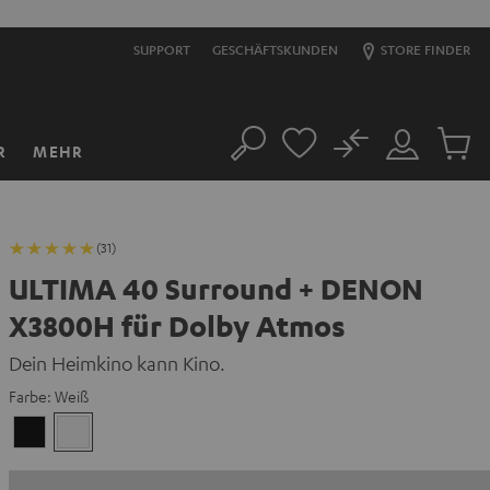
SUPPORT
GESCHÄFTSKUNDEN
STORE FINDER
No
R
MEHR
Suche
Mein
Artikel
Konto
im
Warenk
(31)
ULTIMA 40 Surround + DENON
X3800H für Dolby Atmos
Dein Heimkino kann Kino.
Farbe:
Weiß
Schwarz
Weiß