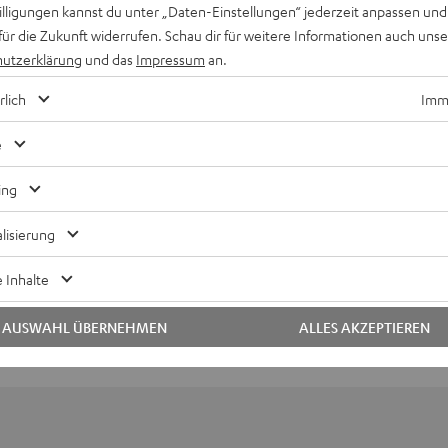
willigungen kannst du unter „Daten-Einstellungen“ jederzeit anpassen und
für die Zukunft widerrufen. Schau dir für weitere Informationen auch uns
utzerklärung
und das
Impressum
an.
rlich
Imme
e
Keinen Store in der Nähe? Kein Problem,
beratung
beraten dich auch persönlich am Telefo
ing
Hier Termin buchen
lisierung
 Inhalte
AUSWAHL ÜBERNEHMEN
ALLES AKZEPTIEREN