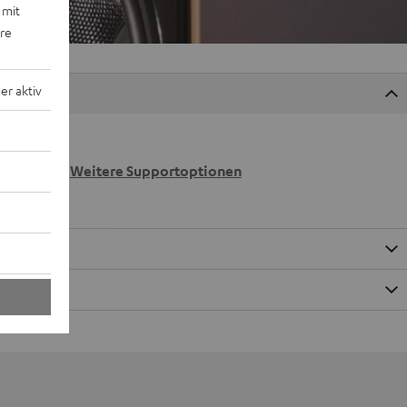
 mit
ere
r aktiv
 wir
n.
Weitere Supportoptionen