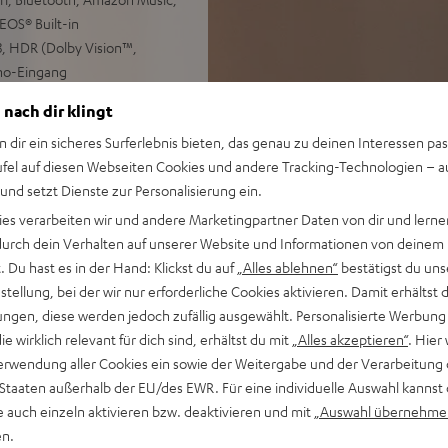
EOS® Built-in
, HDR (Dolby Vision™,
no-Eingang
ofer verwendbar, optional
 nach dir klingt
n dir ein sicheres Surferlebnis bieten, das genau zu deinen Interessen pas
weiterbar, Wandhalterung als
ufel auf diesen Webseiten Cookies und andere Tracking-Technologien – 
 und setzt Dienste zur Personalisierung ein.
ies verarbeiten wir und andere Marketingpartner Daten von dir und lernen
- durch dein Verhalten auf unserer Website und Informationen von deinem
 Du hast es in der Hand: Klickst du auf
„Alles ablehnen“
bestätigst du uns
tellung, bei der wir nur erforderliche Cookies aktivieren. Damit erhältst 
ngen, diese werden jedoch zufällig ausgewählt. Personalisierte Werbung
die wirklich relevant für dich sind, erhältst du mit
„Alles akzeptieren“
. Hier 
bei 31 Bewertungen)
erwendung aller Cookies ein sowie der Weitergabe und der Verarbeitung 
 Staaten außerhalb der EU/des EWR. Für eine individuelle Auswahl kannst 
e auch einzeln aktivieren bzw. deaktivieren und mit
„Auswahl übernehme
EWERTUNGEN
en.