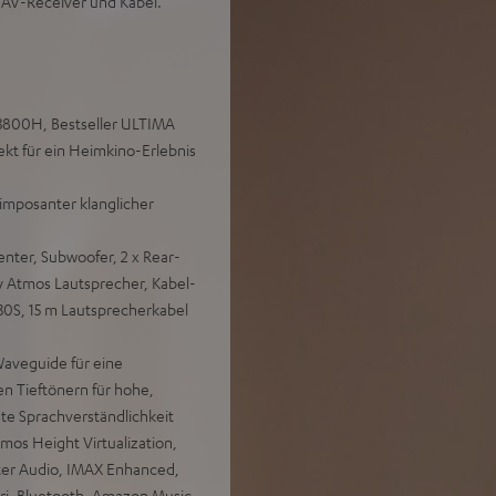
, AV-Receiver und Kabel.
X3800H, Bestseller ULTIMA
kt für ein Heimkino-Erlebnis
imposanter klanglicher
enter, Subwoofer, 2 x Rear-
 Atmos Lautsprecher, Kabel-
30S, 15 m Lautsprecherkabel
aveguide für eine
en Tieftönern für hohe,
ste Sprachverständlichkeit
os Height Virtualization,
ter Audio, IMAX Enhanced,
iri, Bluetooth, Amazon Music,