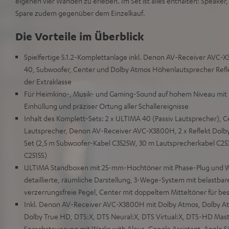
eigenen vier Wänden zu erleben. Im Set ist alles enthalten: Speaker
Spare zudem gegenüber dem Einzelkauf.
Die Vorteile im Überblick
Spielfertige 5.1.2-Komplettanlage inkl. Denon AV-Receiver AVC-
40, Subwoofer, Center und Dolby Atmos Höhenlautsprecher Refle
der Extraklasse
Für Heimkino-, Musik- und Gaming-Sound auf hohem Niveau mit 
Einhüllung und präziser Ortung aller Schallereignisse
Inhalt des Komplett-Sets: 2 x ULTIMA 40 (Passiv Lautsprecher), C
Lautsprecher, Denon AV-Receiver AVC-X3800H, 2 x Reflekt Dolby
Set (2,5 m Subwoofer-Kabel C3525W, 30 m Lautsprecherkabel C25
C2515S)
ULTIMA Standboxen mit 25-mm-Hochtöner mit Phase-Plug und W
detaillierte, räumliche Darstellung, 3-Wege-System mit belastbar
verzerrungsfreie Pegel, Center mit doppeltem Mitteltöner für be
Inkl. Denon AV-Receiver AVC-X3800H mit Dolby Atmos, Dolby Atm
Dolby True HD, DTS:X, DTS Neural:X, DTS Virtual:X, DTS-HD Mas
Sprachsteuerung mit Works with Alexa, Google Assistant, Apple S