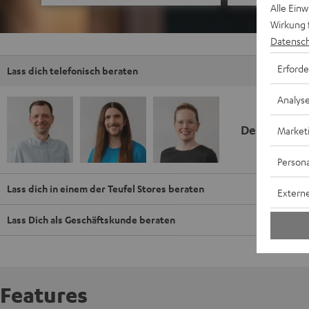
Alle Ein
Wirkung 
Datensch
Erforde
Lass dich telefonisch beraten
Analys
Deine Kauf
Market
Persona
Lass dich in einem der Teufel Stores beraten
Externe
Lass Dich als Geschäftskunde beraten
Features