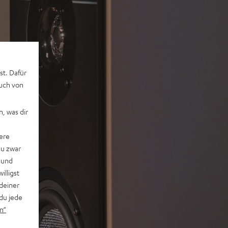
st. Dafür
auch von
, was dir
ere
du zwar
 und
willigst
deiner
du jede
n“