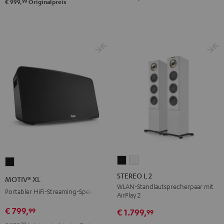
99
€ 999,
Originalpreis
STEREO
STEREO
MOTIV®
L
L
XL
STEREO L 2
MOTIV® XL
2
2
Schwarz
WLAN-Standlautsprecherpaar mit
Portabler HiFi-Streaming-Speaker
AirPlay 2
Schwarz
Weiß
€ 799,
99
€ 1.799,
99
99