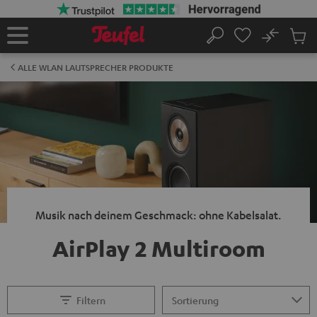
ZUM
NHALT
RINGEN
No
Abs
Startseite
Suche
Artike
im
ALLE WLAN LAUTSPRECHER PRODUKTE
Waren
Musik nach deinem Geschmack: ohne Kabelsalat.
AirPlay 2 Multiroom
Filtern