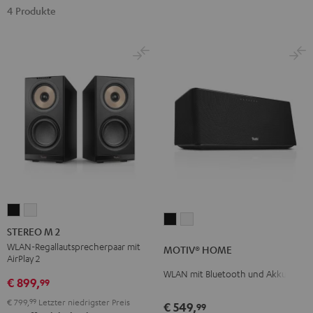
4 Produkte
STEREO
STEREO
MOTIV®
MOTIV®
M
M
STEREO M 2
HOME
HOME
2
2
WLAN-Regallautsprecherpaar mit
MOTIV® HOME
Schwarz
Weiß
AirPlay 2
Schwarz
Weiß
WLAN mit Bluetooth und Akku
€ 899,
99
€ 799,
99
Letzter niedrigster Preis
€ 549,
99