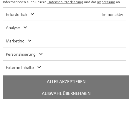
Informationen auch unsere
Datenschutzerklärung
und das
Impressum
an.
N
Wähle deinen Gutschein!
Erforderlich
Immer aktiv
Melde dich für den Newsletter an und erhalte bis zu
e
Analyse
€ 45 als Dankeschön.
w
s
Marketing
JETZT
EMAIL
l
ANME
WIDGET
Personalisierung
e
t
Externe Inhalte
t
ALLES AKZEPTIEREN
e
r
Chat
AUSWAHL ÜBERNEHMEN
starten
a
n
Kategorien
m
HEIMKINO
e
Unternehmen