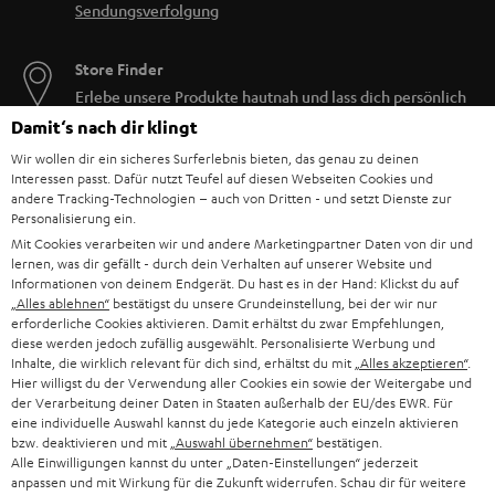
Verbessere dein Klangerlebnis mit unserem AirPlay 2-Lautsprecher, und
Sendungsverfolgung
entdecke die Zukunft der Audiotechnik. Tauche ein in eine Welt voller
Musik, wie nie zuvor.
Store Finder
Bestelle jetzt deinen AirPlay 2-Lautsprecher von Teufel und bring mit dem
Erlebe unsere Produkte hautnah und lass dich persönlich
MOTIV® HOME deinen Sound auf die nächste Stufe!
im Store beraten.
Damit‘s nach dir klingt
Verwandte Themen in unserem Blog:
Wir wollen dir ein sicheres Surferlebnis bieten, das genau zu deinen
ALAC – Apples Alternative zu FLAC
Interessen passt. Dafür nutzt Teufel auf diesen Webseiten Cookies und
andere Tracking-Technologien – auch von Dritten - und setzt Dienste zur
AirPlay 2: Was kann Apples Streaming-Architektur und welche Geräte sind
Personalisierung ein.
kompatibel?
Mit Cookies verarbeiten wir und andere Marketingpartner Daten von dir und
Kabellose Lautsprecher: Wie funktionieren die eigentlich?
lernen, was dir gefällt - durch dein Verhalten auf unserer Website und
Musik-Streaming-Dienste im Vergleich: Wie hörst du?
Informationen von deinem Endgerät. Du hast es in der Hand: Klickst du auf
„Alles ablehnen“
bestätigst du unsere Grundeinstellung, bei der wir nur
NAS-Streaming-Server: Privat-Cloud – nicht nur für Teufel Streaming
erforderliche Cookies aktivieren. Damit erhältst du zwar Empfehlungen,
Musik-streamen, aber bitte kostenlos! 7 Anbieter, bei denen Musik nichts
diese werden jedoch zufällig ausgewählt. Personalisierte Werbung und
kostet
Inhalte, die wirklich relevant für dich sind, erhältst du mit
„Alles akzeptieren“
.
Hier willigst du der Verwendung aller Cookies ein sowie der Weitergabe und
der Verarbeitung deiner Daten in Staaten außerhalb der EU/des EWR. Für
eine individuelle Auswahl kannst du jede Kategorie auch einzeln aktivieren
BIS ZU
€ 45
bzw. deaktivieren und mit
„Auswahl übernehmen“
bestätigen.
Alle Einwilligungen kannst du unter „Daten-Einstellungen“ jederzeit
RABATT
anpassen und mit Wirkung für die Zukunft widerrufen. Schau dir für weitere