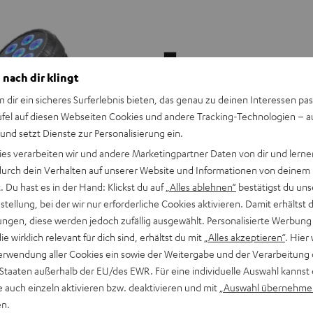
beamZ
S700
 nach dir klingt
Nebelmaschine
n dir ein sicheres Surferlebnis bieten, das genau zu deinen Interessen pas
Schwarz
ufel auf diesen Webseiten Cookies und andere Tracking-Technologien – 
beamZ S700 Nebelmaschine
 und setzt Dienste zur Personalisierung ein.
ies verarbeiten wir und andere Marketingpartner Daten von dir und lernen
- durch dein Verhalten auf unserer Website und Informationen von deinem
 Du hast es in der Hand: Klickst du auf
„Alles ablehnen“
bestätigst du uns
700-Watt-Nebelmaschine in robus
tellung, bei der wir nur erforderliche Cookies aktivieren. Damit erhältst 
für Bühne, Bar und Club
ngen, diese werden jedoch zufällig ausgewählt. Personalisierte Werbung
die wirklich relevant für dich sind, erhältst du mit
„Alles akzeptieren“
. Hier 
erwendung aller Cookies ein sowie der Weitergabe und der Verarbeitung 
 Staaten außerhalb der EU/des EWR. Für eine individuelle Auswahl kannst 
 Moving Head
€ 65,
95
e auch einzeln aktivieren bzw. deaktivieren und mit
„Auswahl übernehme
Moving-Head-Wash für die
Ausleuchtung deiner Show
en.