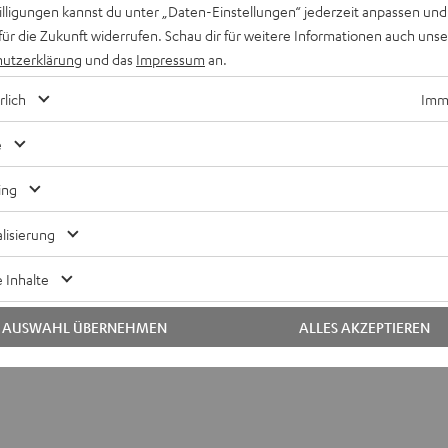
willigungen kannst du unter „Daten-Einstellungen“ jederzeit anpassen und
für die Zukunft widerrufen. Schau dir für weitere Informationen auch uns
utzerklärung
und das
Impressum
an.
rlich
Imme
e
ing
lisierung
 Inhalte
AUSWAHL ÜBERNEHMEN
ALLES AKZEPTIEREN