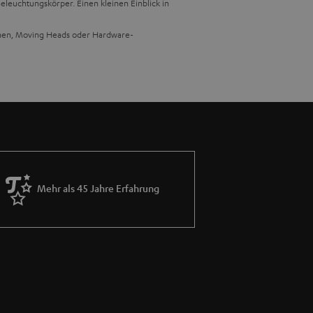
eleuchtungskörper. Einen kleinen Einblick in
inen, Moving Heads oder Hardware-
Mehr als 45 Jahre Erfahrung