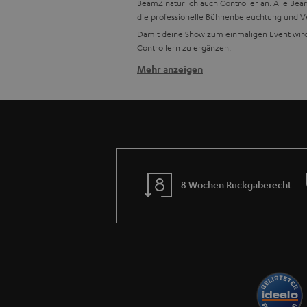
BeamZ natürlich auch Controller an. Alle Bea
die professionelle Bühnenbeleuchtung und Ve
Damit deine Show zum einmaligen Event wird
Controllern zu ergänzen.
Mehr anzeigen
Verwandte Themen in unserem Bl
Tipps, wie du dein erstes DJ-Mischpult anschli
DJ-Software im Check
DJ-Equipment für Anfänger: Wie du auf jede
Drei DJ-Frauen und ihr Weg zum Erfolg
8 Wochen Rückgaberecht