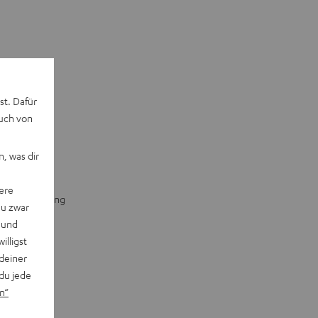
st. Dafür
auch von
, was dir
ere
ter Ausführung
du zwar
 und
willigst
deiner
du jede
n“