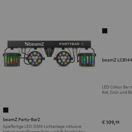
beamZ
LCB144
MKII
LED-
Bar
beamZ LCB144
Schwarz
LED Colour Bar 
Rot, Grün und Bl
beamZ
Party-
beamZ Party-Bar2
€ 109,
95
Bar2
Spielfertige LED-DMX-Lichtanlage inklusive
höhenverstellbarem Stativ und IR-Fernbedienung
Schwarz