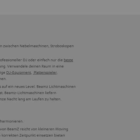
len zwischen Nebelmaschinen, Stroboskopen
ofessioneller DJ oder einfach nur die
beste
tung. Verwandele deinen Raum in eine
tige
DJ-Equipment
,
Plattenspieler,
hen.
ys auf ein neues Level. Beamz Lichtmaschinen
est. Beamz-Lichtmaschinen liefern
ganze Nacht lang am Laufen zu halten.
t harmonieren.
e von BeamZ reicht von kleineren Moving
 korrekten Zeitpunkt einsetzen bieten