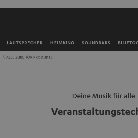
ZUM
NHALT
RINGEN
LAUTSPRECHER
HEIMKINO
SOUNDBARS
BLUETO
Startseite
ALLE ZUBEHÖR PRODUKTE
Deine Musik für alle
Veranstaltungstec