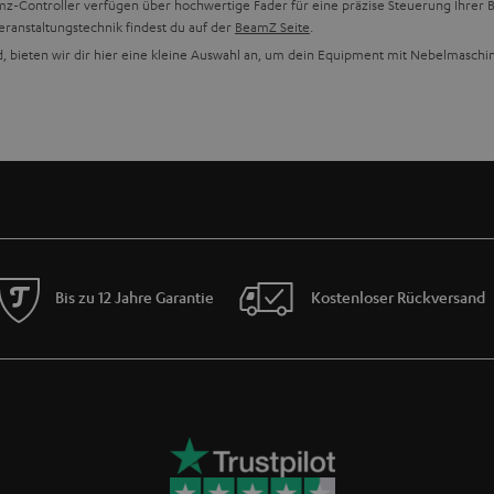
mz-Controller verfügen über hochwertige Fader für eine präzise Steuerung Ihrer B
ranstaltungstechnik findest du auf der
BeamZ Seite
.
, bieten wir dir hier eine kleine Auswahl an, um dein Equipment mit Nebelmasch
og:
eßt und einstellst
r Hausparty Stimmung machst
Bis zu 12 Jahre Garantie
Kostenloser Rückversand