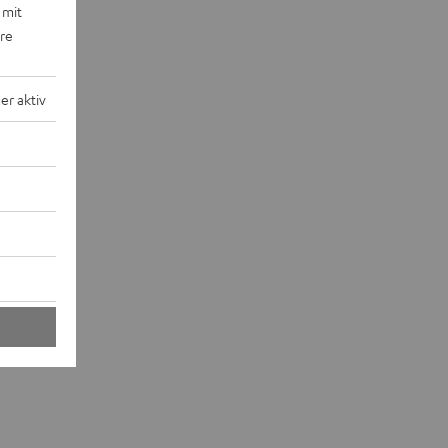
 mit
ere
r aktiv