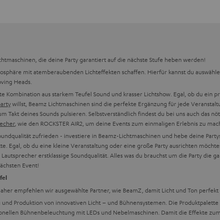
htmaschinen, die deine Party garantiert auf die nächste Stufe heben werden!
tmosphäre mit atemberaubenden Lichteffekten schaffen. Hierfür kannst du auswäh
oving Heads.
e Kombination aus starkem Teufel Sound und krasser Lichtshow. Egal, ob du ein pr
party
willst, Beamz Lichtmaschinen sind die perfekte Ergänzung für jede Veranstal
um Takt deines Sounds pulsieren. Selbstverständlich findest du bei uns auch das nö
recher
, wie den ROCKSTER AIR2, um deine Events zum einmaligen Erlebnis zu mac
Soundqualität zufrieden - investiere in Beamz-Lichtmaschinen und hebe deine Part
kte. Egal, ob du eine kleine Veranstaltung oder eine große Party ausrichten möcht
l Lautsprecher erstklassige Soundqualität. Alles was du brauchst um die Party die 
ächsten Event!
fel
. Daher empfehlen wir ausgewählte Partner, wie BeamZ, damit Licht und Ton perfek
g und Produktion von innovativen Licht – und Bühnensystemen. Die Produktpalett
essionellen Bühnenbeleuchtung mit LEDs und Nebelmaschinen. Damit die Effekte zum