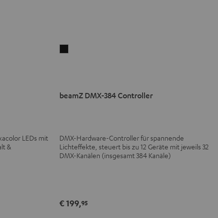
beamZ
DMX-
384
Controller
beamZ DMX-384 Controller
Schwarz
xacolor LEDs mit
DMX-Hardware-Controller für spannende
lt &
Lichteffekte, steuert bis zu 12 Geräte mit jeweils 32
DMX-Kanälen (insgesamt 384 Kanäle)
€ 199,
95