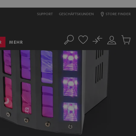
SUPPORT
GESCHÄFTSKUNDEN
STORE FINDER
No
R
MEHR
Suche
Mein
Artikel
Konto
im
Warenk