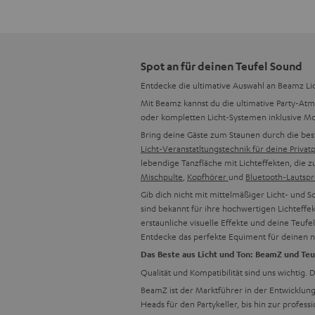
Spot an für deinen Teufel Sound
Entdecke die ultimative Auswahl an Beamz Lic
Mit Beamz kannst du die ultimative Party-A
oder kompletten Licht-Systemen inklusive M
Bring deine Gäste zum Staunen durch die best
Licht-Veranstatltungstechnik für deine Privat
lebendige Tanzfläche mit Lichteffekten, die z
Mischpulte
,
Kopfhörer
und
Bluetooth-Lautsp
Gib dich nicht mit mittelmäßiger Licht- und 
sind bekannt für ihre hochwertigen Lichteffe
erstaunliche visuelle Effekte und deine Teufe
Entdecke das perfekte Equiment für deinen n
Das Beste aus Licht und Ton: BeamZ und Teu
Qualität und Kompatibilität sind uns wichtig
BeamZ ist der Marktführer in der Entwicklun
Heads für den Partykeller, bis hin zur prof