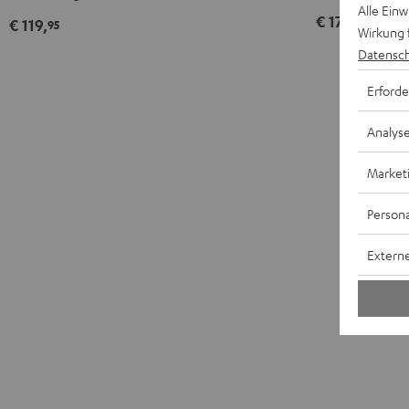
Schwarz
Alle Ein
€ 174,
95
€ 119,
95
Wirkung 
Datensch
Erforde
Analys
Market
Persona
Externe