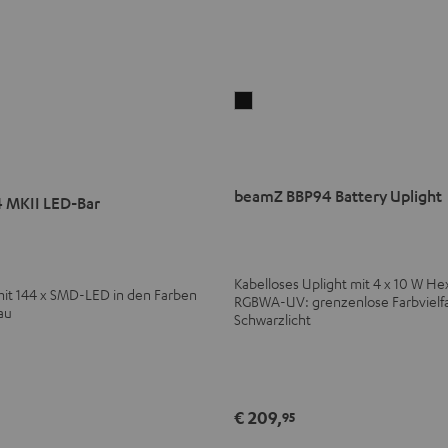
beamZ
BBP94
Battery
Uplight
beamZ BBP94 Battery Uplight
Schwarz
 MKII LED-Bar
Kabelloses Uplight mit 4 x 10 W He
mit 144 x SMD-LED in den Farben
RGBWA-UV: grenzenlose Farbvielfa
au
Schwarzlicht
€ 209,
95