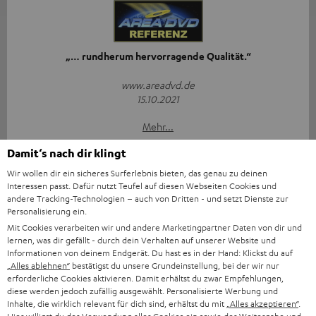
„… rundherum hervorragende Qualität.“
www.areadvd.de
15.10.2021
Mehr...
Damit‘s nach dir klingt
Wir wollen dir ein sicheres Surferlebnis bieten, das genau zu deinen
Interessen passt. Dafür nutzt Teufel auf diesen Webseiten Cookies und
andere Tracking-Technologien – auch von Dritten - und setzt Dienste zur
Personalisierung ein.
Mit Cookies verarbeiten wir und andere Marketingpartner Daten von dir und
„… höllisch heißes Eisen …“
lernen, was dir gefällt - durch dein Verhalten auf unserer Website und
Informationen von deinem Endgerät. Du hast es in der Hand: Klickst du auf
„Alles ablehnen“
bestätigst du unsere Grundeinstellung, bei der wir nur
www.lowbeats.de
erforderliche Cookies aktivieren. Damit erhältst du zwar Empfehlungen,
15.10.2021
diese werden jedoch zufällig ausgewählt. Personalisierte Werbung und
Inhalte, die wirklich relevant für dich sind, erhältst du mit
„Alles akzeptieren“
.
Mehr...