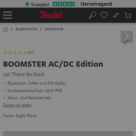
ZUM
NHALT
RINGEN
No
Abs
Startseite
Suche
Artike
im
BLUETOOTH
OUTDOOR
Waren
(34)
BOOMSTER AC/DC Edition
Let There Be Rock
Bluetooth, DAB+ und FM-Radio
Spritzwasserschutz nach IPX5
Akku- und Netzbetrieb
Zeige mir mehr
Farbe:
Night Black