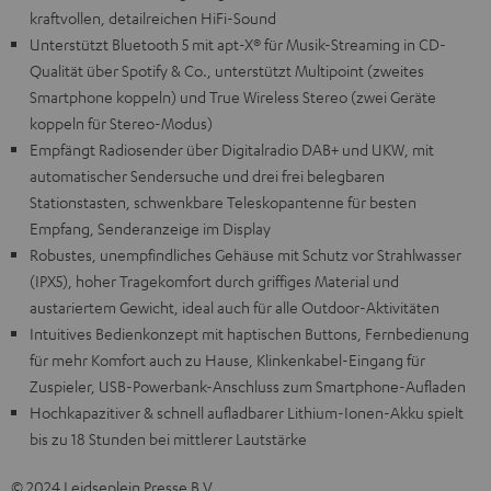
kraftvollen, detailreichen HiFi-Sound
Unterstützt Bluetooth 5 mit apt-X® für Musik-Streaming in CD-
Qualität über Spotify & Co., unterstützt Multipoint (zweites
Smartphone koppeln) und True Wireless Stereo (zwei Geräte
koppeln für Stereo-Modus)
Empfängt Radiosender über Digitalradio DAB+ und UKW, mit
automatischer Sendersuche und drei frei belegbaren
Stationstasten, schwenkbare Teleskopantenne für besten
Empfang, Senderanzeige im Display
Robustes, unempfindliches Gehäuse mit Schutz vor Strahlwasser
(IPX5), hoher Tragekomfort durch griffiges Material und
austariertem Gewicht, ideal auch für alle Outdoor-Aktivitäten
Intuitives Bedienkonzept mit haptischen Buttons, Fernbedienung
für mehr Komfort auch zu Hause, Klinkenkabel-Eingang für
Zuspieler, USB-Powerbank-Anschluss zum Smartphone-Aufladen
Hochkapazitiver & schnell aufladbarer Lithium-Ionen-Akku spielt
bis zu 18 Stunden bei mittlerer Lautstärke
© 2024 Leidseplein Presse B.V.