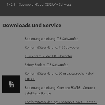
1 × 2,5 m Subwoofer-Kabel C3525W – Schwarz
Downloads und Service
D
Bedienungsanleitung: T 8 Subwoofer
o
Konformitätserklärung: T 8 Subwoofer
k
Quick Start Guide: T 8 Subwoofer
u
Safety Booklet: T 8 Subwoofer
m
e
Konformitätserklärung: 30 m Lautsprecherkabel
C1030S
n
t
Bedienungsanleitung: Consono 35 Mk3 - Center +
Satelliten - Bundle
e
z
Konformitätserklärung: Consono 35 Mk3 - Center +