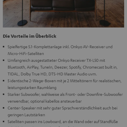
Die Vorteile im Überblick
Spielfertige 5.1-Komplettanlage inkl. Onkyo AV-Receiver und
Micro-HiFi-Satelliten
Umfangreich ausgestatteter Onkyo Receiver TX-L50 mit
Bluetooth, AirPlay, TuneIn, Deezer, Spotify, Chromecast built in,
TIDAL, Dolby True HD, DTS-HD Master Audio uvm.
5 identische 2-Wege-Boxen mit je 2 Mitteltönern für realistischen,
leistungsstarken Raumklang
Starker Subwoofer, wahlweise als Front- oder Downfire-Subwoofer
verwendbar, optional kabellos ansteuerbar
Center-Speaker mit sehr guter Sprachverständlichkeit auch bei
geringen Lautstärken
Satelliten passen ins Lowboard, an die Wand oder auf Standfüße