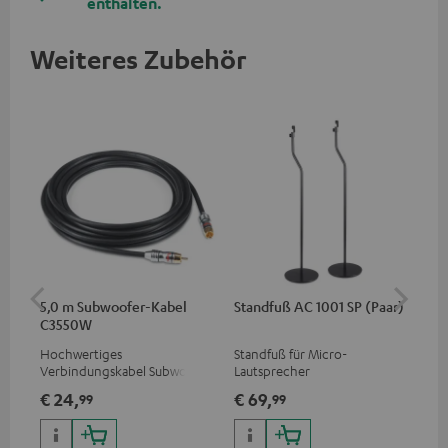
enthalten.
Weiteres Zubehör
5,0 m Subwoofer-Kabel
Standfuß AC 1001 SP (Paar)
St
C3550W
(Pa
Hochwertiges
Standfuß für Micro-
Sta
Verbindungskabel Subwoofer
Lautsprecher
aus
Cinch Mono
die
€ 24,
€ 69,
€ 
99
99
Sat
(CU