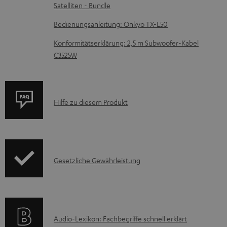
Satelliten - Bundle
u
m
Bedienungsanleitung: Onkyo TX-L50
H
Konformitätserklärung: 2,5 m Subwoofer-Kabel
e
C3525W
r
u
n
P
Hilfe zu diesem Produkt
t
r
e
o
r
d
l
I
Gesetzliche Gewährleistung
u
a
n
k
d
f
t
e
o
F
A
Audio-Lexikon: Fachbegriffe schnell erklärt
n
r
A