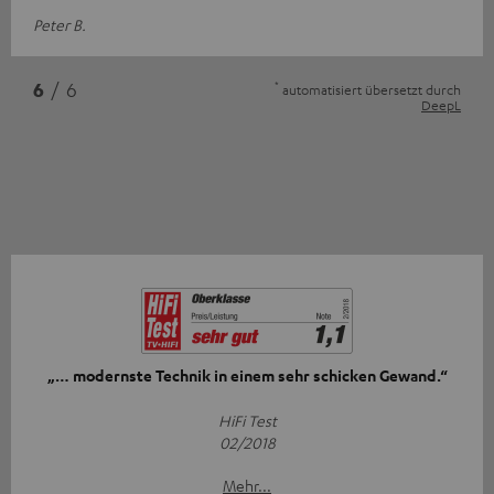
Peter B.
*
6
/ 6
automatisiert übersetzt durch
DeepL
„… modernste Technik in einem sehr schicken Gewand.“
HiFi Test
02/2018
Mehr...