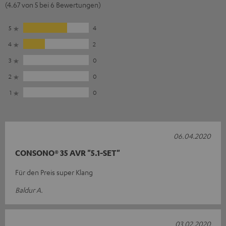
(4.67 von 5 bei 6 Bewertungen)
5
4
4
2
3
0
2
0
1
0
06.04.2020
CONSONO® 35 AVR "5.1-SET"
Für den Preis super Klang
Baldur A.
03.02.2020