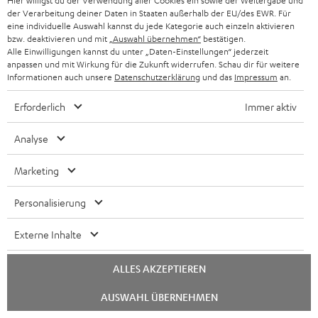
Hier willigst du der Verwendung aller Cookies ein sowie der Weitergabe und
der Verarbeitung deiner Daten in Staaten außerhalb der EU/des EWR. Für
eine individuelle Auswahl kannst du jede Kategorie auch einzeln aktivieren
bzw. deaktivieren und mit
„Auswahl übernehmen“
bestätigen.
Alle Einwilligungen kannst du unter „Daten-Einstellungen“ jederzeit
anpassen und mit Wirkung für die Zukunft widerrufen. Schau dir für weitere
Informationen auch unsere
Datenschutzerklärung
und das
Impressum
an.
Erforderlich
Immer aktiv
Analyse
Marketing
BIS ZU
€ 45
Personalisierung
RABATT
Externe Inhalte
N
Wähle deinen Gutschein!
ALLES AKZEPTIEREN
Melde dich für den Newsletter an und erhalte bis zu
e
Chat
AUSWAHL ÜBERNEHMEN
€ 45 als Dankeschön.
starten
w