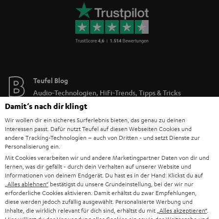
Teufel Blog
Audio-Technologien, HiFi-Trends, Tipps & Tricks
Damit‘s nach dir klingt
Teufel Support
Wir wollen dir ein sicheres Surferlebnis bieten, das genau zu deinen
Interessen passt. Dafür nutzt Teufel auf diesen Webseiten Cookies und
Häufige Fragen
andere Tracking-Technologien – auch von Dritten - und setzt Dienste zur
Kontakt
Personalisierung ein.
Rückgabe / Rücktritt
Mit Cookies verarbeiten wir und andere Marketingpartner Daten von dir und
Sendungsverfolgung
lernen, was dir gefällt - durch dein Verhalten auf unserer Website und
Informationen von deinem Endgerät. Du hast es in der Hand: Klickst du auf
„Alles ablehnen“
bestätigst du unsere Grundeinstellung, bei der wir nur
Store Finder
erforderliche Cookies aktivieren. Damit erhältst du zwar Empfehlungen,
diese werden jedoch zufällig ausgewählt. Personalisierte Werbung und
Erlebe unsere Produkte hautnah und lass dich persönlich
Inhalte, die wirklich relevant für dich sind, erhältst du mit
„Alles akzeptieren“
.
im Store beraten.