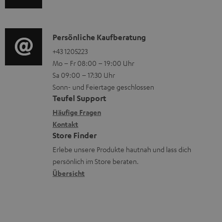
u
m
Q
d
a
s
i
K
Persönliche Kaufberatung
t
o
o
+43 1205223
i
Mo – Fr 08:00 – 19:00 Uhr
-
n
o
Sa 09:00 – 17:30 Uhr
L
t
n
Sonn- und Feiertage geschlossen
e
a
e
Teufel Support
x
k
n
Häufige Fragen
i
Kontakt
t
z
Store Finder
k
d
u
Erlebe unsere Produkte hautnah und lass dich
o
a
r
persönlich im Store beraten.
n
t
G
Übersicht
e
a
n
r
a