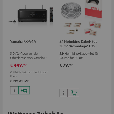
Yamaha RX-V4A
5.1 Heimkino Kabel-Set
30m² "Advantage" C3535S
5.2-AV-Receiver der
5.1-Heimkino-Kabel-Set für
Oberklasse von Yamaha mit
Räume bis 30 m²
115 Watt Ausgangsleistung pro
€ 449,
€ 79,
99
99
Kanal (6 Ohm, 0.9 % THD),
Verstärker mit hoher Slew-
€ 434,
99
Letzter niedrigster
Rate
Preis
00
€ 599,
UVP