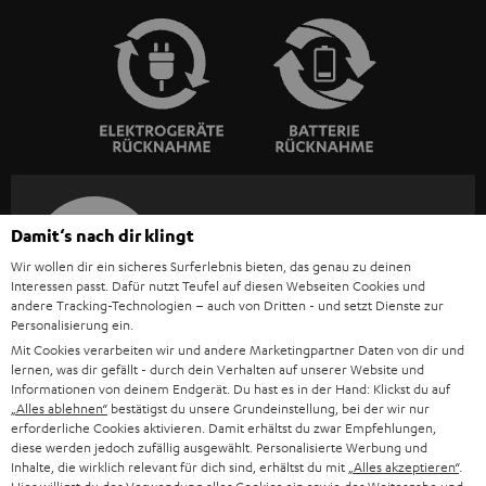
BIS ZU
Damit‘s nach dir klingt
€ 45
Wir wollen dir ein sicheres Surferlebnis bieten, das genau zu deinen
RABATT
Interessen passt. Dafür nutzt Teufel auf diesen Webseiten Cookies und
andere Tracking-Technologien – auch von Dritten - und setzt Dienste zur
Personalisierung ein.
N
Wähle deinen Gutschein!
Mit Cookies verarbeiten wir und andere Marketingpartner Daten von dir und
lernen, was dir gefällt - durch dein Verhalten auf unserer Website und
Melde dich für den Newsletter an und erhalte bis zu
e
Informationen von deinem Endgerät. Du hast es in der Hand: Klickst du auf
€ 45 als Dankeschön.
w
„Alles ablehnen“
bestätigst du unsere Grundeinstellung, bei der wir nur
erforderliche Cookies aktivieren. Damit erhältst du zwar Empfehlungen,
s
diese werden jedoch zufällig ausgewählt. Personalisierte Werbung und
JETZT
Inhalte, die wirklich relevant für dich sind, erhältst du mit
„Alles akzeptieren“
.
EMAIL
l
ANME