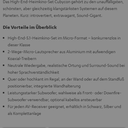
Das High-End-Heimkino-Set Cubycon gehört zu den unauffälligsten,
schönsten, aber gleichzeitig klangstärksten Systemen auf diesem
Planeten. Kurz: introvertiert, extravagant, Sound-Gigant.
Die Vorteile im Überblick
High-End-5.1-Heimkino-Set im Micro-Format – konkurrenzlos in
dieser Klasse
2-Wege-Micro-Lautsprecher aus Aluminium mit aufwendigen
Koaxial-Treibern
Neutrale Wiedergabe, realistische Ortung und Surround-Sound bei
hoher Sprachverständlichkeit
Quer oder hochkant im Regal, an der Wand oder auf dem Standfuß
positionierbar, integrierte Wandhalterung
Leistungsstarker Subwoofer, wahlweise als Front- oder Downfire-
Subwoofer verwendbar, optional kabellos ansteuerbar
Für jeden AV-Receiver geeignet, erhältlich in Schwarz, Silber und
als Komplettanlage