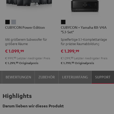
CUBYCON
CUBYCON
CUBYCON
CUBYCON Power Edition
CUBYCON + Yamaha RX-V4A
Power
Power
+
"5.1-Set"
Edition
Edition
Yamaha
Mit größerem Subwoofer für
Spielfertige 5.1‑Komplettanlage
Schwarz
Silber
RX-
größere Räume
für präzise Raumabbildung
V4A
€ 1.099,
€ 1.399,
99
99
"5.1-
€ 999,
99
Letzter niedrigster Preis
€ 1.299,
99
Letzter niedrigster Preis
Set"
99
99
€ 1.299,
Originalpreis
€ 1.799,
Originalpreis
Schwarz
BEWERTUNGEN
ZUBEHÖR
LIEFERUMFANG
SUPPORT
Highlights
Darum lieben wir dieses Produkt