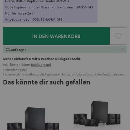
Gratis USB-C Kopfhörer
Teufel MOVE 2
Code kopieren und im Warenkorb einlösen.
MOV-T4S
Nur für kurze Zeit
Angebot endet in
0
0
D
:
1
6
H
:
0
9
M
:
0
8
S
IN DEN WARENKORB
Auf Lager
Sicher einkaufen mit 8 Wochen Rückgaberecht
inkl. kostenlosem
Rückversand
Hersteller:
Teufel
Sicherheitshinweise
Ersatzteile
Reparaturen
Software-Updates
Gesetzliche Gewährleistung
Das könnte dir auch gefallen