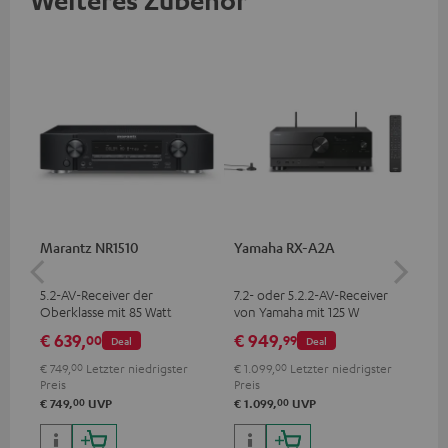
Weiteres Zubehör
Marantz NR1510
Yamaha RX-A2A
Pan
DP
5.2-AV-Receiver der
7.2- oder 5.2.2-AV-Receiver
Ult
Oberklasse mit 85 Watt
von Yamaha mit 125 W
Dol
Ausgangsleistung pro Kanal
Ausgangsleistung pro Kanal (8
Unt
€ 639,
€ 949,
€ 
00
99
Deal
Deal
Ohm, 0.9 % THD)
HDR
Bil
€ 749,
00
Letzter niedrigster
€ 1.099,
00
Letzter niedrigster
Kon
Preis
Preis
00
00
€ 749,
UVP
€ 1.099,
UVP