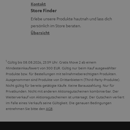
i
Kontakt
t
z
e
Store Finder
k
d
u
r
Erlebe unsere Produkte hautnah und lass dich
o
a
r
s
persönlich im Store beraten.
n
t
G
Übersicht
a
e
a
n
n
r
d
a
1
Gültig bis 08.08.2026, 23:59 Uhr. Gratis Move 2 ab einem
n
Mindesteinkaufswert von 300 EUR. Gültig nur beim Kauf ausgewählter
Produkte bzw. für Bestellungen mit teilnahmeberechtigten Produkten.
t
Ausgenommen sind Produkte von Drittanbietern (Third-Party-Produkte).
i
Nicht gültig für bereits getätigte Käufe. Keine Barauszahlung. Nur für
Privatkunden. Nicht mit anderen Aktionsgutscheinen kombinierbar. Der
e
Weiterverkauf von Aktionsgutscheinen ist untersagt. Der Gutschein verliert
im Falle eines Verkaufs seine Gültigkeit. Die genauen Bedingungen
entnehmen Sie bitte den
AGB
.