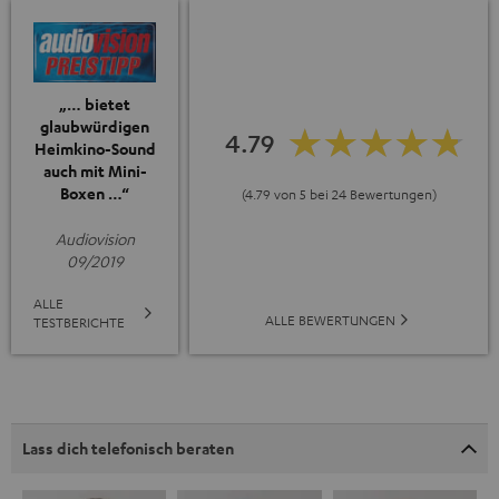
„… bietet
glaubwürdigen
4.79
Heimkino-Sound
auch mit Mini-
Boxen …“
(4.79 von 5 bei 24 Bewertungen)
Audiovision
09/2019
ALLE
ALLE BEWERTUNGEN
TESTBERICHTE
Lass dich telefonisch beraten