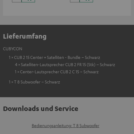
Lieferumfang
CUBYCON
1 × CUB 2 15 Center + Satelliten - Bundle – Schwarz
4 × Satelliten-Lautsprecher CUB 2 FR 15 (Stk) – Schwarz
1 × Center-Lautsprecher CUB 2 C 15 – Schwarz
1 × T 8 Subwoofer – Schwarz
Downloads und Service
D
Bedienungsanleitung: T 8 Subwoofer