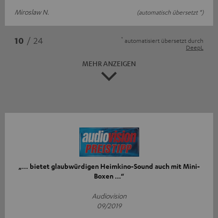
Miroslaw N.
(automatisch übersetzt *)
*
10
/ 24
automatisiert übersetzt durch
DeepL
MEHR ANZEIGEN
„… bietet glaubwürdigen Heimkino-Sound auch mit Mini-
Boxen …“
Audiovision
09/2019