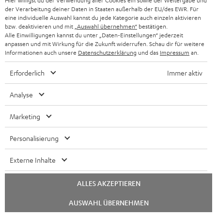
Hier willigst du der Verwendung aller Cookies ein sowie der Weitergabe und
WIDGET
e
der Verarbeitung deiner Daten in Staaten außerhalb der EU/des EWR. Für
eine individuelle Auswahl kannst du jede Kategorie auch einzeln aktivieren
t
bzw. deaktivieren und mit
„Auswahl übernehmen“
bestätigen.
Alle Einwilligungen kannst du unter „Daten-Einstellungen“ jederzeit
t
anpassen und mit Wirkung für die Zukunft widerrufen. Schau dir für weitere
e
Informationen auch unsere
Datenschutzerklärung
und das
Impressum
an.
r
Erforderlich
Immer aktiv
a
Analyse
n
Kategorien
m
Marketing
HEIMKINO
e
Unternehmen
Personalisierung
l
HEIMKINO-KOMPLETTANLAGEN
SUPPORT
d
Teufel Onlineshops
Externe Inhalte
SOUNDBAR
u
KARRIERE
DEUTSCHLAND
n
ALLES AKZEPTIEREN
STEREO
PRESSE & MARKETING
g
Chat
AUSWAHL ÜBERNEHMEN
ÖSTERREICH
starten
SMART HOME
GESCHÄFTSKUNDEN