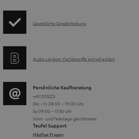
o
n
d
t
I
Gesetzliche Gewährleistung
u
e
n
k
z
f
t
u
o
F
m
A
Audio-Lexikon: Fachbegriffe schnell erklärt
r
A
H
u
m
Q
e
d
a
s
r
i
K
Persönliche Kaufberatung
t
u
o
o
+43 1205223
i
n
Mo – Fr 08:00 – 19:00 Uhr
-
n
o
t
Sa 09:00 – 17:30 Uhr
L
t
n
e
Sonn- und Feiertage geschlossen
e
a
e
Teufel Support
r
x
k
n
Häufige Fragen
l