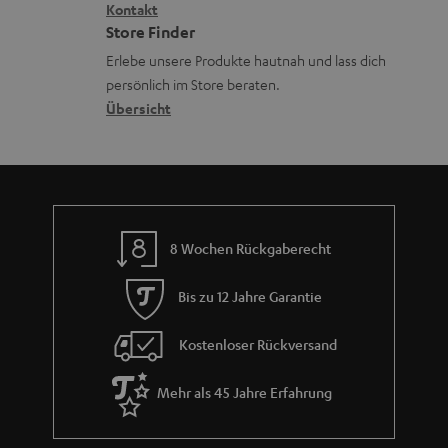
i
Kontakt
t
z
a
Store Finder
k
d
u
d
Erlebe unsere Produkte hautnah und lass dich
o
a
r
e
persönlich im Store beraten.
n
t
G
Übersicht
n
e
a
n
r
a
n
8 Wochen Rückgaberecht
t
i
Bis zu 12 Jahre Garantie
e
Kostenloser Rückversand
Mehr als 45 Jahre Erfahrung