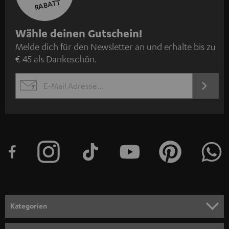
RABATT
N
Wähle deinen Gutschein!
Melde dich für den Newsletter an und erhalte bis zu
e
€ 45 als Dankeschön.
w
s
JETZT
EMAIL
l
ANME
WIDGET
e
t
t
e
r
a
n
Kategorien
m
HEIMKINO