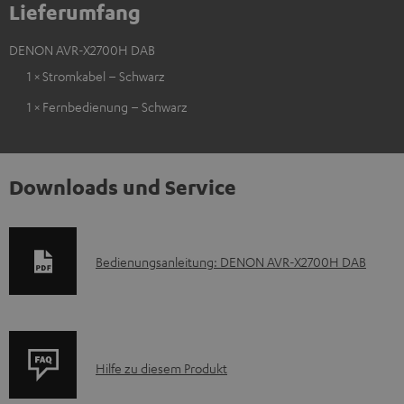
Lieferumfang
DENON AVR-X2700H DAB
1 × Stromkabel – Schwarz
1 × Fernbedienung – Schwarz
Downloads und Service
D
Bedienungsanleitung: DENON AVR-X2700H DAB
o
k
u
P
m
Hilfe zu diesem Produkt
r
e