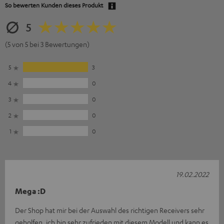
So bewerten Kunden dieses Produkt
5
(5 von 5 bei 3 Bewertungen)
5
3
4
0
3
0
2
0
1
0
19.02.2022
Mega :D
Der Shop hat mir bei der Auswahl des richtigen Receivers sehr
geholfen, ich bin sehr zufrieden mit diesem Modell und kann es