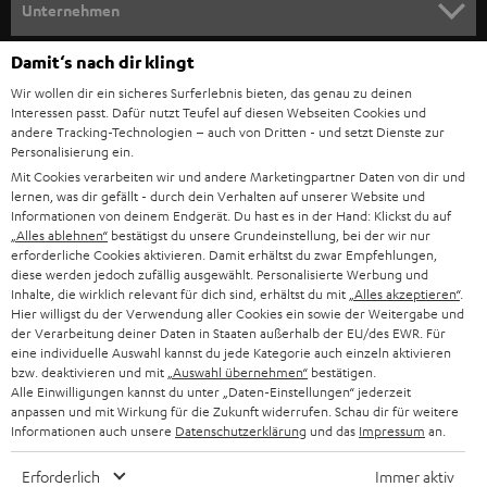
e
Unternehmen
l
HEIMKINO-KOMPLETTANLAGEN
SUPPORT
Damit‘s nach dir klingt
d
Teufel Onlineshops
Wir wollen dir ein sicheres Surferlebnis bieten, das genau zu deinen
SOUNDBAR
u
KARRIERE
Interessen passt. Dafür nutzt Teufel auf diesen Webseiten Cookies und
DEUTSCHLAND
n
andere Tracking-Technologien – auch von Dritten - und setzt Dienste zur
STEREO
Personalisierung ein.
PRESSE & MARKETING
g
Mit Cookies verarbeiten wir und andere Marketingpartner Daten von dir und
ÖSTERREICH
SMART HOME
lernen, was dir gefällt - durch dein Verhalten auf unserer Website und
GESCHÄFTSKUNDEN
Informationen von deinem Endgerät. Du hast es in der Hand: Klickst du auf
„Alles ablehnen“
bestätigst du unsere Grundeinstellung, bei der wir nur
SCHWEIZ
BLUETOOTH-LAUTSPRECHER
PARTNERPROGRAMM
erforderliche Cookies aktivieren. Damit erhältst du zwar Empfehlungen,
diese werden jedoch zufällig ausgewählt. Personalisierte Werbung und
KOPFHÖRER
Inhalte, die wirklich relevant für dich sind, erhältst du mit
„Alles akzeptieren“
.
NIEDERLANDE
BLOG
Hier willigst du der Verwendung aller Cookies ein sowie der Weitergabe und
der Verarbeitung deiner Daten in Staaten außerhalb der EU/des EWR. Für
BLUETOOTH-KOPFHÖRER
NEWSLETTER
eine individuelle Auswahl kannst du jede Kategorie auch einzeln aktivieren
BELGIEN
bzw. deaktivieren und mit
„Auswahl übernehmen“
bestätigen.
STEREOANLAGEN
Alle Einwilligungen kannst du unter „Daten-Einstellungen“ jederzeit
STORES
anpassen und mit Wirkung für die Zukunft widerrufen. Schau dir für weitere
FRANKREICH
LAUTSPRECHER
Informationen auch unsere
Datenschutzerklärung
und das
Impressum
an.
DEINE VORTEILE BEI TEUFEL
Erforderlich
Immer aktiv
POLEN
ULTIMA-SERIE