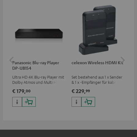
Panasonic Blu-ray Player
celexon Wireless HDMI Kit
Fe
DP-UB154
Sy
Ultra HD 4K Blu-ray Player mit
Set bestehend aus 1 x Sender
Hoc
Dolby Atmos und Multi HDR-
& 1 x -Empfänger für kabellose
Sen
Unterstützung inklusive
HDMI-Signalübertragung
pas
€ 179,
€ 229,
€ 
00
99
HDR10+ für eine überragende
(Audio/Video) bis zu 30
Blu
Bildqualität mit lebensechten
Metern (Sichtverbindung)
Kom
Kontrasten und Farben
So