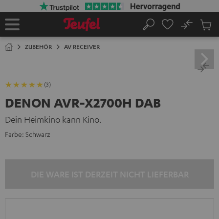
ZUM
NHALT
RINGEN
No
Abs
Startseite
Suche
Artike
im
ZUBEHÖR
AV RECEIVER
Waren
(3)
DENON AVR-X2700H DAB
Dein Heimkino kann Kino.
Farbe:
Schwarz
DIE WARE IST DERZEIT NICHT LIEFERBAR