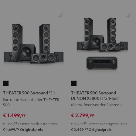
Schwarz
Silber
Schwarz
Silber
THEATER
THEATER
500
500
THEATER 500 Surround +
THEATER 500 Surround "5.1-Set"
DENON X3800H "5.1-Set"
Surround
Surround
Surround-Variante der THEATER
500
Mit AV-Receiver der Spitzenklasse
+
"5.1-
DENON
Set"
€ 1.499,
€ 2.799,
99
99
X3800H
Schwarz
€ 1.199,
99
Letzter niedrigster Preis
€ 2.499,
99
Letzter niedrigster Preis
"5.1-
99
99
€ 1.699,
Originalpreis
€ 3.499,
Originalpreis
Set"