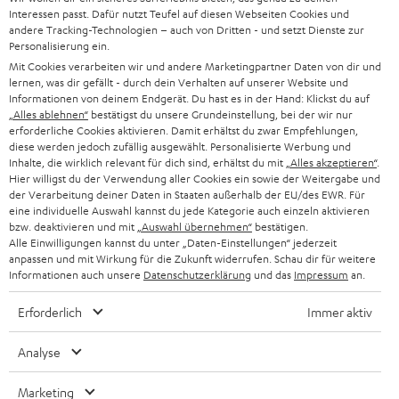
d
Teufel Onlineshops
Interessen passt. Dafür nutzt Teufel auf diesen Webseiten Cookies und
SOUNDBAR
andere Tracking-Technologien – auch von Dritten - und setzt Dienste zur
u
KARRIERE
Personalisierung ein.
DEUTSCHLAND
n
Mit Cookies verarbeiten wir und andere Marketingpartner Daten von dir und
STEREO
PRESSE & MARKETING
lernen, was dir gefällt - durch dein Verhalten auf unserer Website und
g
ÖSTERREICH
Informationen von deinem Endgerät. Du hast es in der Hand: Klickst du auf
SMART HOME
„Alles ablehnen“
bestätigst du unsere Grundeinstellung, bei der wir nur
GESCHÄFTSKUNDEN
erforderliche Cookies aktivieren. Damit erhältst du zwar Empfehlungen,
SCHWEIZ
BLUETOOTH-LAUTSPRECHER
diese werden jedoch zufällig ausgewählt. Personalisierte Werbung und
PARTNERPROGRAMM
Inhalte, die wirklich relevant für dich sind, erhältst du mit
„Alles akzeptieren“
.
Hier willigst du der Verwendung aller Cookies ein sowie der Weitergabe und
KOPFHÖRER
NIEDERLANDE
der Verarbeitung deiner Daten in Staaten außerhalb der EU/des EWR. Für
BLOG
eine individuelle Auswahl kannst du jede Kategorie auch einzeln aktivieren
BLUETOOTH-KOPFHÖRER
bzw. deaktivieren und mit
„Auswahl übernehmen“
bestätigen.
NEWSLETTER
Alle Einwilligungen kannst du unter „Daten-Einstellungen“ jederzeit
BELGIEN
anpassen und mit Wirkung für die Zukunft widerrufen. Schau dir für weitere
STEREOANLAGEN
STORES
Informationen auch unsere
Datenschutzerklärung
und das
Impressum
an.
FRANKREICH
LAUTSPRECHER
Erforderlich
Immer aktiv
DEINE VORTEILE BEI TEUFEL
POLEN
ULTIMA-SERIE
Analyse
TEUFEL STORY
IN-EAR-KOPFHÖRER
SPANIEN
UNSER MANAGEMENT
Marketing