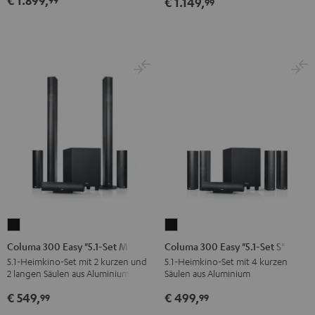
€ 1.149,
99
Schwarz
Weiß
Columa
Columa
300
300
Columa 300 Easy "5.1-Set M"
Columa 300 Easy "5.1-Set S"
Easy
Easy
5.1-Heimkino-Set mit 2 kurzen und
5.1-Heimkino-Set mit 4 kurzen
2 langen Säulen aus Aluminium
Säulen aus Aluminium
"5.1-
"5.1-
Set
Set
€ 549,
€ 499,
99
99
M"
S"