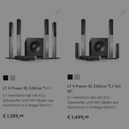
/
/
Schwarz
Schwarz
LT
LT
LT
LT
4
4
4
4
LT 4 Power XL Edition "5.1-Set
LT 4 Power XL Edition "5.1-Set L"
M"
Power
Power
Power
Power
5.1-Heimkino-Set mit XXL-
5.1-Heimkino-Set mit XXL-
XL
XL
XL
XL
Subwoofer und HiFi-Säulen aus
Subwoofer und HiFi-Säulen aus
Edition
Edition
Aluminium in 3-Wege-Technik
Edition
Edition
Aluminium in 3-Wege-Technik
"5.1-
"5.1-
"5.1-
"5.1-
€ 1.599,
99
€ 1.499,
99
Set
Set
Set
Set
M"
M"
L"
L"