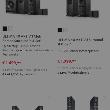
ULTIMA
ULTIMA
ULTIMA
ULTIMA
40
40
ULTIMA 40 AKTIV 3 Club
40
40
ULTIMA 40 AKTIV 3 Surround
Edition Surround "4.1-Set"
AKTIV
AKTIV
AKTIV
AKTIV
"4.0-Set"
Spielfertige, aktive 3-Wege-
3
3
3
3
Standlautsprecher mit Subwoofer &
ULTIMA Sound sofort spielfertig
Club
Club
Surround
Surround
Rearspeakern
Edition
Edition
"4.0-
"4.0-
€ 1.099,
99
€ 1.499,
99
Surround
Surround
Set"
Set"
€ 999,
99
Letzter niedrigster Preis
€ 1.399,
99
Letzter niedrigster Preis
"4.1-
"4.1-
Schwarz
Weiß
99
€ 1.199,
Originalpreis
99
€ 1.699,
Originalpreis
Set"
Set"
Schwarz
Weiß