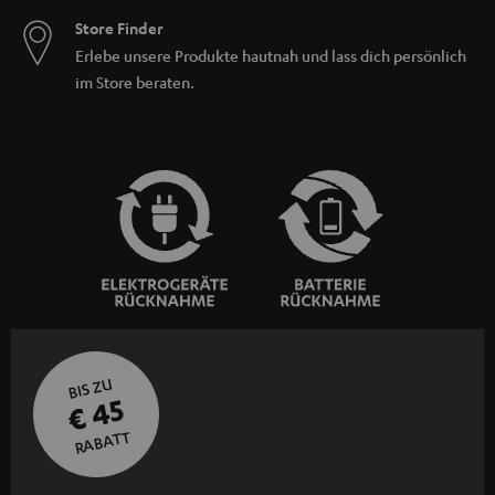
Heimkino, Musik oder Games – höchst detailliert in den Hoch- und
Store Finder
Mitteltonbereich, extrem potent im Bassbereich.
Kaum sichtbar aber
Erlebe unsere Produkte hautnah und lass dich persönlich
- High End und High Definition war noch nie so
akustisch umso präsenter
dezent verpackt.
im Store beraten.
Design-Lautsprecher
Smart-Speaker
2.1 Soundsysteme
Heimkinokomplettanlage
Home Cinema Set
BIS ZU
€ 45
RABATT