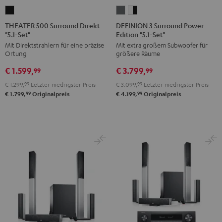
THEATER
DEFINION
DEFINION
500
3
3
THEATER 500 Surround Direkt
DEFINION 3 Surround Power
"5.1-Set"
Edition "5.1-Set"
Surround
Surround
Surround
Mit Direktstrahlern für eine präzise
Mit extra großem Subwoofer für
Direkt
Power
Power
Ortung
größere Räume
"5.1-
Edition
Edition
€ 1.599,
€ 3.799,
Set"
"5.1-
"5.1-
99
99
Schwarz
Set"
Set"
€ 1.299,
99
Letzter niedrigster Preis
€ 3.099,
99
Letzter niedrigster Preis
Anthrazit
Weiß
99
99
€ 1.799,
Originalpreis
€ 4.199,
Originalpreis
/
Schwarz