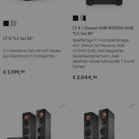
LT
LT
LT
LT
4
4
LT 4 + Denon AVR-X1700H DAB
4
4
"5.1-Set M"
+
+
LT 4 "5.1-Set M"
"5.1-
"5.1-
Spielfertige 5.1-Komplettanlage
Denon
Denon
inkl. Denon AV-Receiver AVR-
Set
Set
AVR-
AVR-
5.1-Heimkino-Set mit HiFi-Säulen
X1700H DAB, zwei eleganten
M"
M"
X1700H
X1700H
aus Aluminium in 3-Wege-Technik
Säulenlautsprechern, zwei
Schwarz
Silber
Satelliten sowie Subwoofer T 8 und
DAB
DAB
Center
"5.1-
"5.1-
€ 1.199,
99
€ 2.044,
96
Set
Set
M"
M"
Schwarz
Silber
/
/
Schwarz
Schwarz