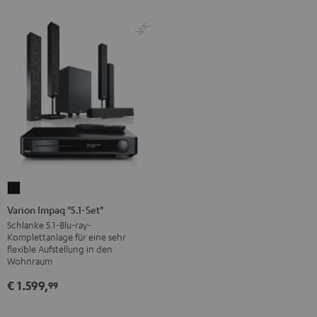
Varion
Impaq
Varion Impaq "5.1-Set"
"5.1-
Schlanke 5.1-Blu-ray-
Komplettanlage für eine sehr
Set"
flexible Aufstellung in den
Schwarz
Wohnraum
€ 1.599,
99