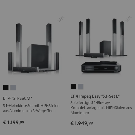
LT
LT
LT
LT
4
4
4
4
LT 4 Impaq Easy "5.1-Set L"
LT 4 "5.1-Set M"
Impaq
Impaq
"5.1-
"5.1-
Spielfertige 5.1-Blu-ray-
5.1-Heimkino-Set mit HiFi-Säulen
Komplettanlage mit HiFi-Säulen aus
Easy
Easy
Set
Set
aus Aluminium in 3-Wege-Technik
Aluminium
"5.1-
"5.1-
M"
M"
€ 1.199,
99
€ 1.949,
99
Set
Set
Schwarz
Silber
L"
L"