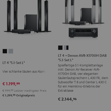
LT
LT
LT
LT
4
4
LT 4 + Denon AVR-X1700H DAB
4
4
"5.1-Set L"
+
+
LT 4 "5.1-Set L"
"5.1-
"5.1-
Spielfertige 5.1-Komplettanlage
Denon
Denon
Set
Set
inkl. Denon AV-Receiver AVR-
Vier schlanke Säulen aus Aluminium
AVR-
AVR-
X1700H DAB, vier eleganten
L"
L"
X1700H
X1700H
Säulenlautsprechern L 430 FR, dem
Schwarz
Silber
Subwoofer T 8 und Center L 430 C
€ 1.199,
99
DAB
DAB
für ein Heimkino-Erlebnis der
"5.1-
"5.1-
Extraklasse
€ 999,
99
Letzter niedrigster Preis
99
Set
Set
€ 1.299,
Originalpreis
€ 2.144,
96
L"
L"
Schwarz
Silber