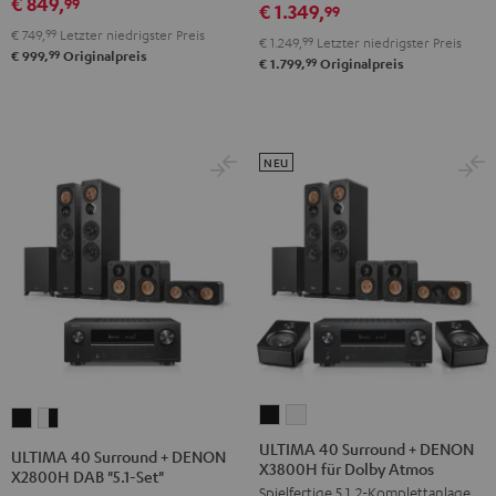
€ 849,
99
€ 1.349,
RX-
RX-
99
Schwarz
Weiß
€ 749,
99
Letzter niedrigster Preis
V6A
V6A
€ 1.249,
99
Letzter niedrigster Preis
/
99
€ 999,
Originalpreis
"5.1-
"5.1-
99
€ 1.799,
Originalpreis
Schwarz
Set"
Set"
Schwarz
Weiß
NEU
ULTIMA
ULTIMA
ULTIMA
ULTIMA
40
40
40
40
ULTIMA 40 Surround + DENON
ULTIMA 40 Surround + DENON
X3800H für Dolby Atmos
Surround
Surround
Surround
Surround
X2800H DAB "5.1-Set"
Spielfertige 5.1.2-Komplettanlage
+
+