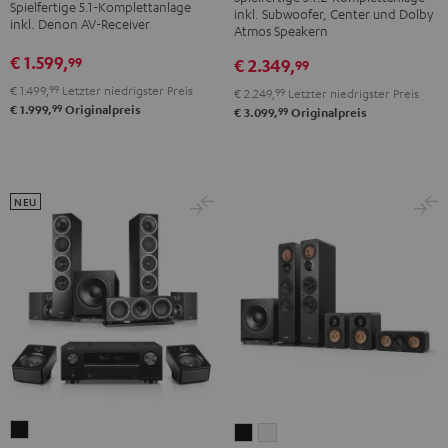
+
+
Spielfertige 5.1-Komplettanlage
inkl. Subwoofer, Center und Dolby
DENON
DENON
inkl. Denon AV-Receiver
DENON
DENON
Atmos Speakern
X3800H
X3800H
X2800H
X2800H
€ 1.599,
99
€ 2.349,
99
für
für
DAB
DAB
€ 1.499,
99
Letzter niedrigster Preis
€ 2.249,
99
Letzter niedrigster Preis
Dolby
Dolby
"5.1-
"5.1-
99
€ 1.999,
Originalpreis
99
€ 3.099,
Originalpreis
Atmos
Atmos
Set"
Set"
Schwarz
Weiß
Schwarz
Weiß
/
Schwarz
NEU
THEATER
ULTIMA
ULTIMA