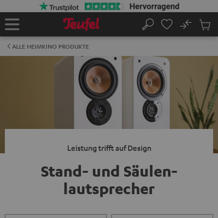
ZUM
NHALT
RINGEN
No
Abs
Startseite
Suche
Artike
im
ALLE HEIMKINO PRODUKTE
Waren
Leistung trifft auf Design
Stand- und Säulen­
lautsprecher