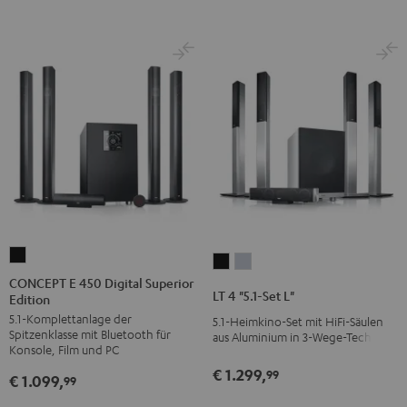
CONCEPT
LT
LT
E
CONCEPT E 450 Digital Superior
4
4
LT 4 "5.1-Set L"
Edition
450
"5.1-
"5.1-
5.1-Komplettanlage der
Digital
5.1-Heimkino-Set mit HiFi-Säulen
Set
Set
Spitzenklasse mit Bluetooth für
aus Aluminium in 3-Wege-Technik
Superior
L"
L"
Konsole, Film und PC
Edition
Schwarz
Silber
€ 1.299,
99
€ 1.099,
99
Schwarz