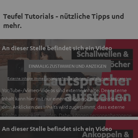
Teufel Tutorials - nützliche Tipps und
mehr.
An dieser Stelle befindet sich ein Video
EINMALIG ZUSTIMMEN UND ANZEIGEN
Externe Inhalte immer anzeigen? In den Daten‑Einstellungen aktivieren
YouTube-/Vimeo-Videos sind externe Inhalte. Der externe
Inhalt kann hier mit nur einem Klick angezeigt werden. Mit
dem Anklicken des Inhalts wird zugestimmt, dass externe
Inhalte angezeigt werden. Dabei können personenbezogene
Daten an Drittplattformen übermittelt werden.
Weitere
An dieser Stelle befindet sich ein Video
Informationen sind in der Datenschutzerklärung unter I zu