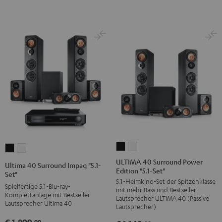
Schwarz
ULTIMA
ULTIMA
Ultima
Ultima
40
40
40
40
ULTIMA 40 Surround Power
Ultima 40 Surround Impaq "5.1-
Edition "5.1-Set"
Surround
Surround
Surround
Surround
Set"
5.1-Heimkino-Set der Spitzenklasse
Power
Power
Impaq
Impaq
Spielfertige 5.1-Blu-ray-
mit mehr Bass und Bestseller-
Edition
Edition
Komplettanlage mit Bestseller
"5.1-
"5.1-
Lautsprecher ULTIMA 40 (Passive
Lautsprecher Ultima 40
"5.1-
"5.1-
Lautsprecher)
Set"
Set"
Set"
Set"
Schwarz
Weiß
€ 1.899,
99