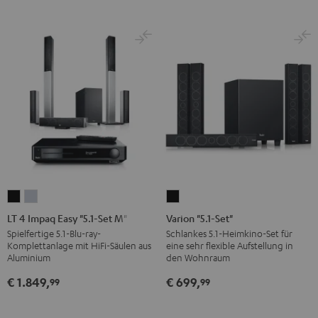
Schwarz
Silber
LT
LT
Varion
4
4
"5.1-
LT 4 Impaq Easy "5.1-Set M"
Varion "5.1-Set"
Impaq
Impaq
Set"
Spielfertige 5.1-Blu-ray-
Schlankes 5.1-Heimkino-Set für
Komplettanlage mit HiFi-Säulen aus
eine sehr flexible Aufstellung in
Easy
Easy
Schwarz
Aluminium
den Wohnraum
"5.1-
"5.1-
€ 1.849,
€ 699,
99
99
Set
Set
M"
M"
Schwarz
Silber