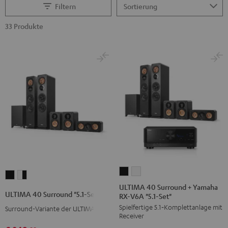
Filtern
33 Produkte
ULTIMA
ULTIMA
ULTIMA
ULTIMA
40
40
ULTIMA 40 Surround + Yamaha
40
40
ULTIMA 40 Surround "5.1-Set"
RX-V6A "5.1-Set"
Surround
Surround
Surround
Surround
Spielfertige 5.1‑Komplettanlage mit
+
+
Surround-Variante der ULTIMA 40
"5.1-
"5.1-
Receiver
Yamaha
Yamaha
Set"
Set"