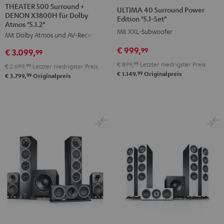
500
40
40
THEATER 500 Surround +
ULTIMA 40 Surround Power
DENON X3800H für Dolby
Surround
Surround
Surround
Edition "5.1-Set"
Atmos "5.1.2"
+
Power
Power
Mit XXL-Subwoofer
Mit Dolby Atmos und AV-Receiver
DENON
Edition
Edition
€ 999,
99
€ 3.099,
X3800H
99
"5.1-
"5.1-
für
€ 899,
99
Letzter niedrigster Preis
Set"
Set"
€ 2.699,
99
Letzter niedrigster Preis
99
€ 1.149,
Originalpreis
Dolby
99
€ 3.799,
Originalpreis
Schwarz
Weiß
Atmos
"5.1.2"
Schwarz