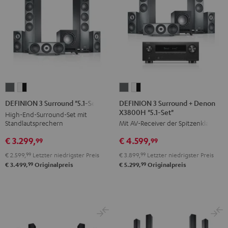
DEFINION
DEFINION
DEFINION
DEFINION
3
3
3
3
DEFINION 3 Surround + Denon
DEFINION 3 Surround "5.1-Set"
X3800H "5.1-Set"
Surround
Surround
Surround
Surround
High-End-Surround-Set mit
Standlautsprechern
Mit AV-Receiver der Spitzenklasse
+
+
"5.1-
"5.1-
Denon
Denon
Set"
Set"
€ 3.299,
€ 4.599,
99
99
X3800H
X3800H
Anthrazit
Weiß
€ 2.599,
99
Letzter niedrigster Preis
€ 3.899,
99
Letzter niedrigster Preis
"5.1-
"5.1-
/
99
99
€ 3.499,
Originalpreis
€ 5.299,
Originalpreis
Set"
Set"
Schwarz
Anthrazit
Weiß
/
Schwarz