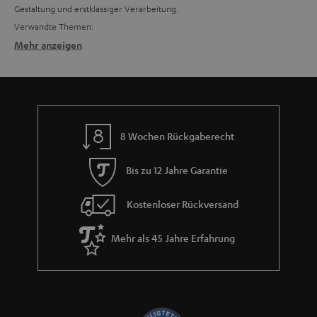
Gestaltung und erstklassiger Verarbeitung.
Verwandte Themen:
Mehr anzeigen
Säulenlautsprecher für ein breites Klangspektrum
Im Gegensatz zu Regallautsprechern benötigen Säulenlautsprecher mehr
Platz, aber sie offerieren auch ein breiteres Klangspektrum. Aufgrund der
Größe können mehrere Membranen verschiedenen Querschnitts
untergebracht werden, die die verschiedenen Frequenzbereiche
abdecken. Neben den einzelnen Komponenten spielt die
8 Wochen Rückgaberecht
Materialverarbeitung eine große Rolle bei unseren
Heimkinosystemen
.
Eignen sich Säulenlautsprecher für Musik und Kinofilm?
Bis zu 12 Jahre Garantie
Säulenlautsprecher lassen sich nicht im Wohnraum verstecken, aber das
will man vielleicht auch nicht, denn guter Sound soll auch einen Hingucker
Kostenloser Rückversand
wert sein. Für Räume von
bis zu 50 m² empfehlen wir die
. Zum Einsatz kommen in den identisch
Säulenlautsprecher LT-Reihe
Mehr als 45 Jahre Erfahrung
bestückten Boxen jeweils zwei 130 mm-Tieftöner, ein 80 mm Mitteltöner
und eine 25 mm große Gewebe-Kalotte, die extrem kritischen
Anforderungen genügen mussten. Alle Sets bieten fantastisch klingende
Säulenlautsprecher auf höchstem Niveau.
Microlautsprecher von Teufel: Kleine Schallwandler –