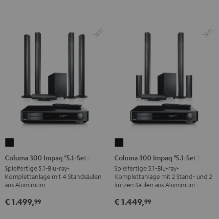
Schwarz
Schwarz
Columa
Columa
300
300
Columa 300 Impaq "5.1-Set L"
Columa 300 Impaq "5.1-Set M"
Impaq
Impaq
Spielfertige 5.1-Blu-ray-
Spielfertige 5.1-Blu-ray-
Komplettanlage mit 4 Standsäulen
Komplettanlage mit 2 Stand- und 2
"5.1-
"5.1-
aus Aluminium
kurzen Säulen aus Aluminium
Set
Set
€ 1.499,
€ 1.449,
99
99
L"
M"
Schwarz
Schwarz