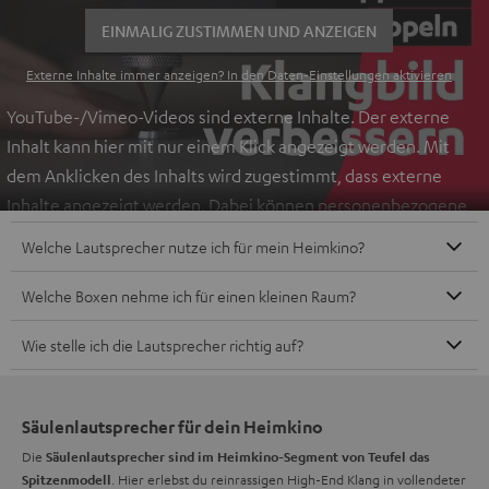
finden
.
EINMALIG ZUSTIMMEN UND ANZEIGEN
Externe Inhalte immer anzeigen? In den Daten‑Einstellungen aktivieren
YouTube-/Vimeo-Videos sind externe Inhalte. Der externe
Inhalt kann hier mit nur einem Klick angezeigt werden. Mit
dem Anklicken des Inhalts wird zugestimmt, dass externe
Inhalte angezeigt werden. Dabei können personenbezogene
Daten an Drittplattformen übermittelt werden.
Weitere
Welche Lautsprecher nutze ich für mein Heimkino?
Informationen sind in der Datenschutzerklärung unter I zu
finden
.
Welche Boxen nehme ich für einen kleinen Raum?
Wie stelle ich die Lautsprecher richtig auf?
Säulenlautsprecher für dein Heimkino
Die
Säulenlautsprecher sind im Heimkino-Segment von Teufel das
. Hier erlebst du reinrassigen High-End Klang in vollendeter
Spitzenmodell