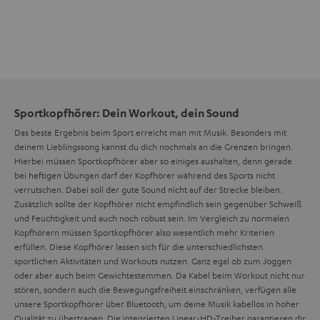
Sportkopfhörer: Dein Workout, dein Sound
Das beste Ergebnis beim Sport erreicht man mit Musik. Besonders mit
deinem Lieblingssong kannst du dich nochmals an die Grenzen bringen.
Hierbei müssen Sportkopfhörer aber so einiges aushalten, denn gerade
bei heftigen Übungen darf der Kopfhörer während des Sports nicht
verrutschen. Dabei soll der gute Sound nicht auf der Strecke bleiben.
Zusätzlich sollte der Kopfhörer nicht empfindlich sein gegenüber Schweiß
und Feuchtigkeit und auch noch robust sein. Im Vergleich zu normalen
Kopfhörern müssen Sportkopfhörer also wesentlich mehr Kriterien
erfüllen. Diese Kopfhörer lassen sich für die unterschiedlichsten
sportlichen Aktivitäten und Workouts nutzen. Ganz egal ob zum Joggen
oder aber auch beim Gewichtestemmen. Da Kabel beim Workout nicht nur
stören, sondern auch die Bewegungsfreiheit einschränken, verfügen alle
unsere Sportkopfhörer über Bluetooth, um deine Musik kabellos in hoher
Qualität zu übertragen. Die integrierten Linear-HD-Treiber garantieren dir