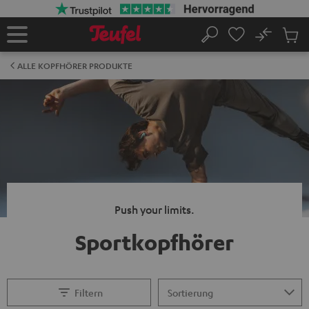
ZUM
NHALT
RINGEN
No
Abs
Startseite
Suche
Artike
im
ALLE KOPFHÖRER PRODUKTE
Waren
Push your limits.
Sportkopfhörer
Filtern