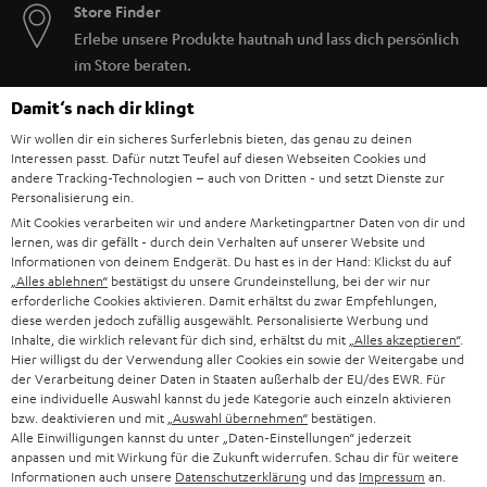
Store Finder
Eine lange Akkulaufzeit ist wichtig, um dich auch bei deinen letzten
Wiederholungen oder auf den letzten Metern ordentlich zu pushen. Hier
Erlebe unsere Produkte hautnah und lass dich persönlich
die Akkulaufzeiten der Teufel Sportkopfhörer auf einen Blick:
im Store beraten.
AIRY OPEN TWS: 20 Stunden mit Ladecase, 6 Stunden Wiedergabe
Damit‘s nach dir klingt
mit einer Ladung
AIRY SPORTS TWS: 31 Stunden mit Ladecase, 7 Stunden Wiedergabe
Wir wollen dir ein sicheres Surferlebnis bieten, das genau zu deinen
mit einer Ladung
Interessen passt. Dafür nutzt Teufel auf diesen Webseiten Cookies und
AIRY SPORTS TWS 2: 58 Stunden mit Ladecase, 13 Stunden
andere Tracking-Technologien – auch von Dritten - und setzt Dienste zur
Wiedergabe mit einer Ladung
Personalisierung ein.
Alle unserer
Bluetooth Kopfhörer
für den Sport lassen sich außerdem
Mit Cookies verarbeiten wir und andere Marketingpartner Daten von dir und
lernen, was dir gefällt - durch dein Verhalten auf unserer Website und
leicht reinigen
und werden mit verschiedenen Silikonaufsätzen geliefert.
Informationen von deinem Endgerät. Du hast es in der Hand: Klickst du auf
Verwandte Themen in unserem Blog:
„Alles ablehnen“
bestätigst du unsere Grundeinstellung, bei der wir nur
erforderliche Cookies aktivieren. Damit erhältst du zwar Empfehlungen,
Musik und Sport: So steigern Songs deine Leistung
diese werden jedoch zufällig ausgewählt. Personalisierte Werbung und
Inhalte, die wirklich relevant für dich sind, erhältst du mit
True Wireless In-Ear-Kopfhörer: Nicht nur beim Sport die perfekte
„Alles akzeptieren“
.
Hier willigst du der Verwendung aller Cookies ein sowie der Weitergabe und
BIS ZU
Wahl
€ 45
der Verarbeitung deiner Daten in Staaten außerhalb der EU/des EWR. Für
Mehr als nur Liegestütze: Sport für zuhause
eine individuelle Auswahl kannst du jede Kategorie auch einzeln aktivieren
RABATT
bzw. deaktivieren und mit
Indoor Sport: Die besten Workouts und Playlists fürs Training
„Auswahl übernehmen“
bestätigen.
Alle Einwilligungen kannst du unter „Daten-Einstellungen“ jederzeit
anpassen und mit Wirkung für die Zukunft widerrufen. Schau dir für weitere
N
Wähle deinen Gutschein!
Informationen auch unsere
Datenschutzerklärung
und das
Impressum
an.