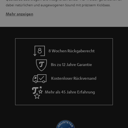
dabei natürlichen und ausgewogenen Sound mit präzisem Kickbass.
Mehr anzeigen
Zu den Merkmalen guter Sportkopfhörer gehören:
geringes Gewicht
starker Sound mit präzisem Bass
Guter Halt
Bluetooth
Integrierte Freisprecheinrichtung
8 Wochen Rückgaberecht
spritzwassergeschützt
AIRY SPORTS: Power durch Sound
Bis zu 12 Jahre Garantie
Die Kopfhörer der AIRY SPORTS Serie sind der Profi unter den kabellosen
Sportkopfhörern. Die großen Linear-HD-Treiber sorgen für präzise Höhen
Kostenloser Rückversand
und starke Kickbässe. Die kabellose Übertragung durch Bluetooth mit AAC
ermöglicht kristallklaren Sound, sei es von Spotify, Amazon Music, Youtube,
Mehr als 45 Jahre Erfahrung
Apple Music oder eigene Dateien. Die AIRY SPORTS TWS und AIRY SPORTS
TWS 2 sind wasserfest nach IPX4 Norm und können daher auch beim
Joggen im Regen genutzt werden. Durch die weichen und biegsamen
Ohrbügel aus antibakteriellem Silikon bieten diese Sportkopfhörer
komfortablen und festen Sitz (auch bei Brillenträgern). Für die eingehende
Anrufe ist eine Freisprecheinrichtung integriert. Hohe