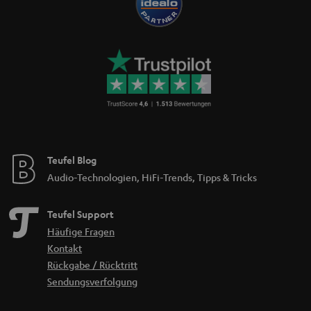
Sprachverständlichkeit und beste Klangqualität sind dir sicher. Die Touch-
Steuerung an den Ohrhörern dient der Musiksteuerung und
Telefonannahme. Zudem kannst du die Lautstärke deiner Songs regeln.
Wir bieten die Sportkopfhörer AIRY SPORTS TWS 2 in verschiedenen
Farben an, so dass sie sicher zu deinem Style passen.
Auf den sicheren Halt kommt es an
Es gibt verschiedene Kopfhörer für den Sport. Die meisten sind
In-Ear
Sportkopfhörer. Bei uns kannst du zwischen AIRY OPEN TWS, den AIRY
SPORTS TWS und den AIRY SPORTS TWS 2 wählen. Die AIRY SPORTS Serie
sowie die AIRY OPEN TWS verfügen über Ohrbügel (Earhooks). Die
weichen und biegsamen Ohrbügel ermöglichen einen festen und
Teufel Blog
komfortablen Halt für jedes Workout.
Audio-Technologien, HiFi-Trends, Tipps & Tricks
Aber auch, wenn du mal keinen Sport treibst, lassen sich unsere
Sportkopfhörer für vielfältige andere Anwendungen nutzen. Wie zum
Teufel Support
Beispiel:
Häufige Fragen
Fürs Homeoffice, denn du kannst mit unsere Kopfhörern nicht nur
Joggen sondern auch telefonieren und Videokonferenzen abhalten
Kontakt
Fürs Mobile Gaming oder Filme schauen unterwegs, denn die
Rückgabe / Rücktritt
Übertragung erfolgt Lippen synchron
Sendungsverfolgung
Starker Akku – langes Workout