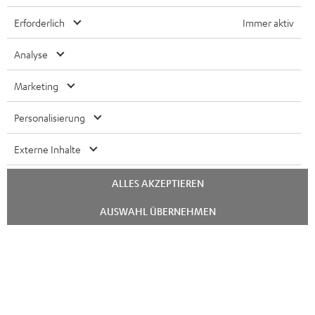
Melde dich für den Newsletter an und erhalte bis zu
e
Erforderlich
Immer aktiv
€ 45 als Dankeschön.
w
Analyse
s
JETZT
EMAIL
l
ANME
Marketing
WIDGET
e
Personalisierung
t
t
Externe Inhalte
e
r
ALLES AKZEPTIEREN
a
Chat
AUSWAHL ÜBERNEHMEN
starten
n
Kategorien
m
HEIMKINO
e
Unternehmen
l
HEIMKINO-KOMPLETTANLAGEN
SUPPORT
d
Teufel Onlineshops