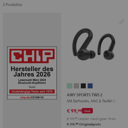
2 Produkte
AIRY
AIRY
AIRY
AIRY
SPORTS
SPORTS
SPORTS
SPORTS
AIRY SPORTS TWS 2
TWS
TWS
TWS
TWS
Mit Earhooks, ANC & Teufel Go App
2
2
2
2
€ 99,
99
Deal
Misty
Moon
Night
Space
€ 119,
99
Letzter niedrigster Preis
Green
Gray
Black
Blue
99
€ 119,
Originalpreis