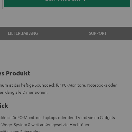
LIEFERUMFANG
SUPPORT
es Produkt
ium ist das heftige Sounddeck für PC-Monitore, Notebooks oder
er Klang alle Dimensionen.
ick
ddeck für PC-Monitore, Laptops oder den TV mit vielen Gadgets
 2-Wege-System & weit außen gesetzte Hochtöner
usätzlichen Subwoofer