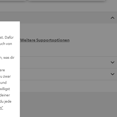
 wir
st. Dafür
n.
Weitere Supportoptionen
auch von
, was dir
ere
du zwar
 und
willigst
deiner
du jede
n“