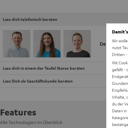
Lass dich telefonisch beraten
Damit‘s
Wir wolle
Deine Kauf
nutzt Te
Dritten -
Mit Cook
Lass dich in einem der Teufel Stores beraten
gefällt 
Endgerät.
Lass Dich als Geschäftskunde beraten
Grundeins
Empfehlu
Inhalte, 
du der V
Features
Daten in
Kategori
Alle Technologien im Überblick
bestätig