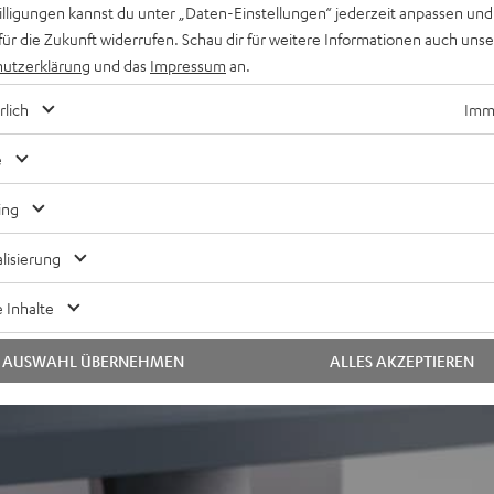
willigungen kannst du unter „Daten-Einstellungen“ jederzeit anpassen und
für die Zukunft widerrufen. Schau dir für weitere Informationen auch uns
utzerklärung
und das
Impressum
an.
rlich
Imme
e
Schreibtisch noch nie 
ing
lisierung
ddeck mit vielen zusätzlichen Nutzungsmöglichkeiten, welche
sind.
 Inhalte
AUSWAHL ÜBERNEHMEN
ALLES AKZEPTIEREN