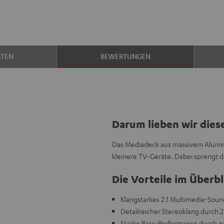
ATEN
BEWERTUNGEN
Darum lieben wir dies
Das Mediadeck aus massivem Alumin
kleinere TV-Geräte. Dabei sprengt d
Die Vorteile im Überbl
Klangstarkes 2.1 Multimedia-Soun
Detailreicher Stereoklang durch
Starke Bass-Performance durch z