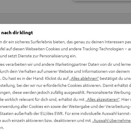
 nach dir klingt
Keinen Store in der Nähe? Kein Problem,
n dir ein sicheres Surferlebnis bieten, das genau zu deinen Interessen pas
beratung
beraten dich auch persönlich am Telefo
ufel auf diesen Webseiten Cookies und andere Tracking-Technologien – 
Hier Termin buchen
 und setzt Dienste zur Personalisierung ein.
ies verarbeiten wir und andere Marketingpartner Daten von dir und lernen
- durch dein Verhalten auf unserer Website und Informationen von deinem
 Du hast es in der Hand: Klickst du auf
„Alles ablehnen“
bestätigst du uns
tellung, bei der wir nur erforderliche Cookies aktivieren. Damit erhältst 
ngen, diese werden jedoch zufällig ausgewählt. Personalisierte Werbung
die wirklich relevant für dich sind, erhältst du mit
„Alles akzeptieren“
. Hier 
erwendung aller Cookies ein sowie der Weitergabe und der Verarbeitung 
 Staaten außerhalb der EU/des EWR. Für eine individuelle Auswahl kannst 
e auch einzeln aktivieren bzw. deaktivieren und mit
„Auswahl übernehme
en.