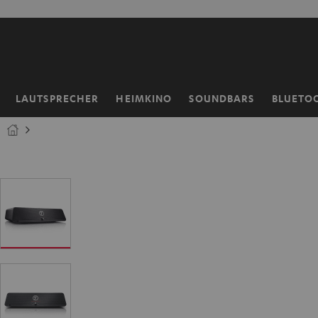
ZUM
NHALT
RINGEN
LAUTSPRECHER
HEIMKINO
SOUNDBARS
BLUETO
Startseite