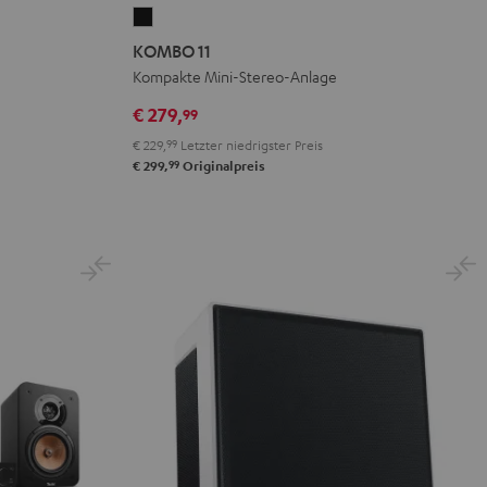
KOMBO
11
KOMBO 11
Schwarz
Kompakte Mini-Stereo-Anlage
€ 279,
99
€ 229,
99
Letzter niedrigster Preis
99
€ 299,
Originalpreis