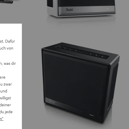
st. Dafür
auch von
, was dir
ere
du zwar
 und
willigst
deiner
du jede
n“