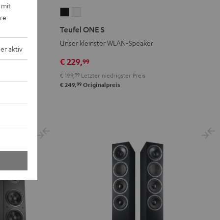
 mit
Teufel
Teufel
ere
ONE
ONE
Teufel ONE S
S
S
Unser kleinster WLAN-Speaker
Schwarz
Weiß
r aktiv
€ 229,
99
€ 199,
99
Letzter niedrigster Preis
99
€ 249,
Originalpreis