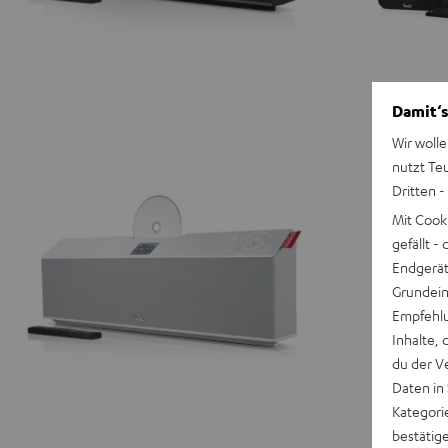
Damit‘s
Wir wolle
nutzt Te
Dritten -
Mit Cook
gefällt 
Endgerät.
Grundeins
Empfehlu
Inhalte, 
du der V
Daten in
Kategori
bestätig