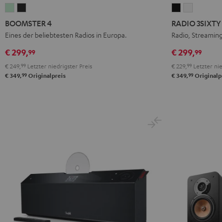
BOOMSTER
BOOMSTER
RADIO
RADIO
4
4
3SIXTY
3SIXTY
BOOMSTER 4
RADIO 3SIXTY
Mint
Night
Schwarz
Weiß
Eines der beliebtesten Radios in Europa.
Radio, Streamin
Green
Black
€ 299,
€ 299,
99
99
€ 249,
99
Letzter niedrigster Preis
€ 229,
99
Letzter nie
99
99
€ 349,
Originalpreis
€ 349,
Originalp