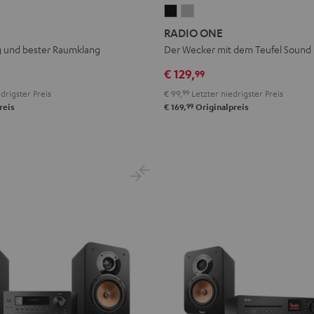
RADIO
RADIO
ONE
ONE
RADIO ONE
Black
Light
g und bester Raumklang
Der Wecker mit dem Teufel Sound
Gray
€ 129,
99
drigster Preis
€ 99,
99
Letzter niedrigster Preis
99
reis
€ 169,
Originalpreis