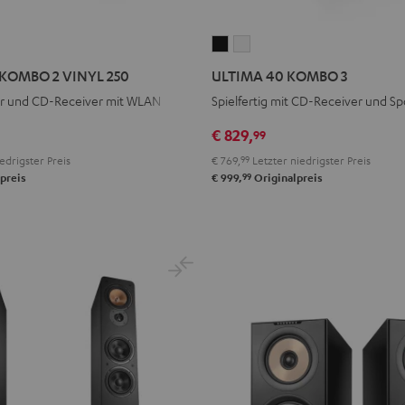
ULTIMA
ULTIMA
40
40
KOMBO 2 VINYL 250
ULTIMA 40 KOMBO 3
KOMBO
KOMBO
ler und CD-Receiver mit WLAN
Spielfertig mit CD-Receiver und Sp
3
3
Schwarz
Weiß
€ 829,
99
edrigster Preis
€ 769,
99
Letzter niedrigster Preis
99
preis
€ 999,
Originalpreis