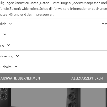
willigungen kannst du unter „Daten-Einstellungen“ jederzeit anpassen und
ULTIMA
ULTIMA
für die Zukunft widerrufen. Schau dir für weitere Informationen auch uns
20
20
OMBO 2
utzerklärung
und das
Impressum
an.
ULTIMA 20 KOMBO 3 SE
KOMBO
KOMBO
-Anlage der Spitzenklasse für
Mit CD-Receiver und Spotify
Radio und Games
3
3
rlich
Imme
SE
SE
€ 629,
99
e
Schwarz
Weiß
€ 579,
99
Letzter niedrigster Preis
drigster Preis
99
€ 749,
Originalpreis
reis
ing
lisierung
 Inhalte
AUSWAHL ÜBERNEHMEN
ALLES AKZEPTIEREN