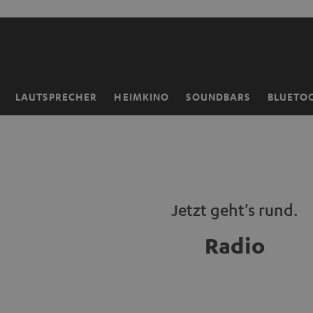
ZUM
NHALT
RINGEN
LAUTSPRECHER
HEIMKINO
SOUNDBARS
BLUETO
Startseite
Jetzt geht's rund.
Radio