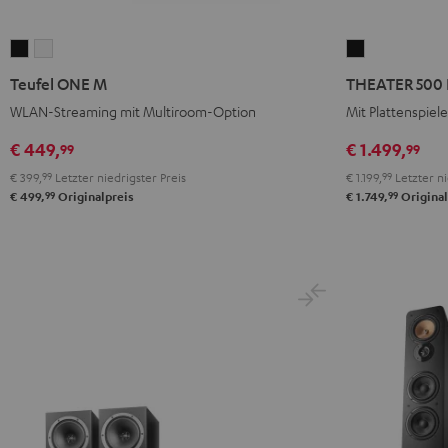
Teufel
Teufel
THEATER
ONE
ONE
500
Teufel ONE M
THEATER 500 
M
M
KOMBO
WLAN-Streaming mit Multiroom-Option
Mit Plattenspie
Schwarz
Weiß
2
VINYL
€ 449,
€ 1.499,
99
99
250
€ 399,
99
Letzter niedrigster Preis
€ 1.199,
99
Letzter ni
Schwarz
99
99
€ 499,
Originalpreis
€ 1.749,
Original