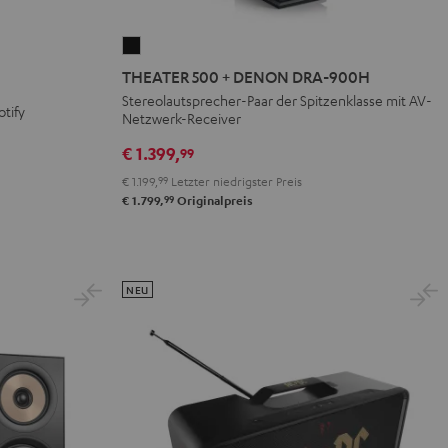
THEATER
500
THEATER 500 + DENON DRA-900H
+
Stereolautsprecher-Paar der Spitzenklasse mit AV-
otify
Netzwerk-Receiver
DENON
DRA-
€ 1.399,
99
900H
€ 1.199,
99
Letzter niedrigster Preis
Schwarz
99
€ 1.799,
Originalpreis
NEU