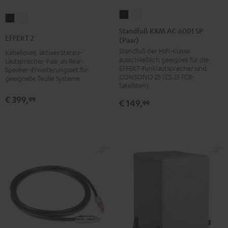
Standfuß
Standfuß
EFFEKT
EFFEKT
K&M
K&M
Standfuß K&M AC 6001 SP
2
2
EFFEKT 2
(Paar)
AC
AC
Schwarz
Weiß
Standfuß der HiFi-Klasse
6001
6001
Kabelloses, aktives Stereo-
ausschließlich geeignet für die
Lautsprecher-Paar als Rear-
SP
SP
EFFEKT-Funklautsprecher und
Speaker-Erweiterungsset für
(Paar)
(Paar)
CONSONO 25 (CS 25 FCR-
geeignete Teufel Systeme
Satelliten)
Schwarz
Weiß
€ 399,
99
€ 149,
99