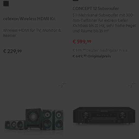
celexon
12
CONCEPT 12 Subwoofer
Wireless
Subwoofer
5.1-Mehrkanal-Subwoofer mit 300-
celexon Wireless HDMI Kit
HDMI
mm-Tieftöner für extrem tiefen
Schwarz
Kickbass bis 22 Hz, sehr hohe Pegel
Kit
Wireless-HDMI für TV, Monitor &
und Räume bis 35 m²
Schwarz
Beamer
€ 599,
99
€ 599,
99
Letzter niedrigster Preis
€ 229,
99
99
€ 649,
Originalpreis