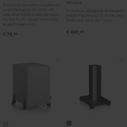
T
Wireless
Ermöglicht die Audio-Ausgabe von
Extractor
4000
einem Fernseher mit HDMI-ARC
Innovative, platzsparende Bauweise
Bluetooth
Wireless
oder einer HDMI-Quelle wie Apple
erlaubt Platzierung z.B. hinter dem
Schwarz
TV, Fire TV, PC, die am HDMI Input
Sideboard, unter der Couch
Schwarz
angeschlossen wird
€ 489,
99
€ 74,
99
DEFINION
T