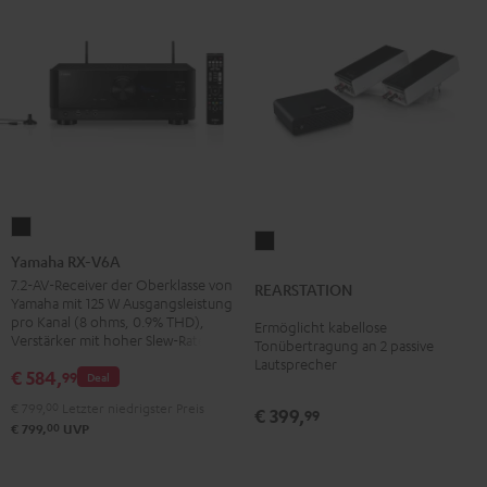
Yamaha
REARSTATION
RX-
Yamaha RX-V6A
Schwarz
V6A
7.2-AV-Receiver der Oberklasse von
REARSTATION
Yamaha mit 125 W Ausgangsleistung
Schwarz
pro Kanal (8 ohms, 0.9% THD),
Ermöglicht kabellose
Verstärker mit hoher Slew-Rate
Tonübertragung an 2 passive
Lautsprecher
€ 584,
99
Deal
€ 799,
00
Letzter niedrigster Preis
€ 399,
99
00
€ 799,
UVP