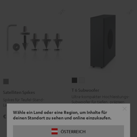
T
T
Satelliten
6
6
Spikes
T 6 Subwoofer
Satelliten Spikes
Subwoofer
Subwoofer
Titan
Ultra-kompakter Hochleistungs-
Spikes für Teufel-Stand-
Subwoofer für tiefen, präzisen
Schwarz
Weiß
Lautsprecher
Kickbass in Räumen bis ca. 20 m²
Wähle ein Land oder eine Region, um Inhalte für
€ 17,
99
€ 219,
99
deinen Standort zu sehen und online einzukaufen.
ÖSTERREICH