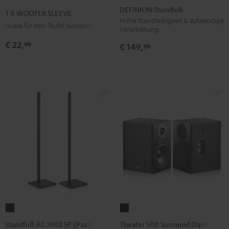
Standfuß
8
DEFINION Standfuß
T 8 WOOFER SLEEVE
Anthrazit
WOOFER
Hohe Standfestigkeit & aufwendige
Husse für den Teufel Subwoofer T 8
Verarbeitung
SLEEVE
€ 22,
99
Grau
€ 149,
99
Standfuß
Theater
AC
500
Standfuß AC 3001 SP (Paar)
Theater 500 Surround Dipole