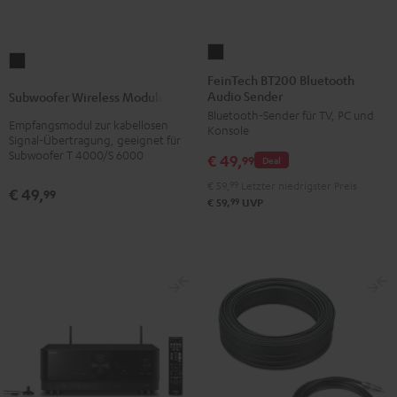
FeinTech
Subwoofer
BT200
FeinTech BT200 Bluetooth
Wireless
Audio Sender
Bluetooth
Subwoofer Wireless Module
Module
Bluetooth-Sender für TV, PC und
Audio
Empfangsmodul zur kabellosen
Schwarz
Konsole
Sender
Signal-Übertragung, geeignet für
Version
Subwoofer T 4000/S 6000
€ 49,
Schwarz
99
Deal
€ 59,
99
Letzter niedrigster Preis
€ 49,
99
99
€ 59,
UVP