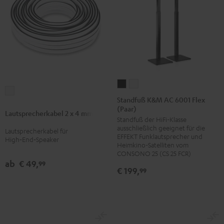
Standfuß
Standfuß
Lautsprecherkabel
K&M
K&M
Standfuß K&M AC 6001 Flex
2
(Paar)
AC
AC
Lautsprecherkabel 2 x 4 mm²
x
Standfuß der HiFi-Klasse
6001
6001
4
ausschließlich geeignet für die
Lautsprecherkabel für
Flex
Flex
EFFEKT Funklautsprecher und
mm²
High‑End‑Speaker
(Paar)
(Paar)
Heimkino-Satelliten vom
Weiß
CONSONO 25 (CS 25 FCR)
Schwarz
Weiß
ab
€ 49,
99
€ 199,
99