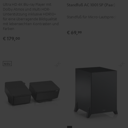
1001
Ultra HD 4K Blu-ray Player mit
Standfuß AC 1001 SP (Paar)
Player
Dolby Atmos und Multi HDR-
SP
DP-
Unterstützung inklusive HDR10+
Standfuß für Micro-Lautsprecher
(Paar)
UB154
für eine überragende Bildqualität
mit lebensechten Kontrasten und
Schwarz
Schwarz
Farben
€ 69,
99
€ 179,
00
NEU