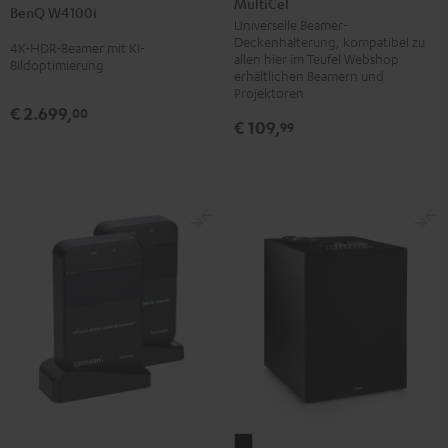
MultiCel
Deckenhalterung
Deckenhalterung
BenQ W4100i
Schwarz
Universelle Beamer-
MultiCel
MultiCel
Deckenhalterung, kompatibel zu
4K-HDR-Beamer mit KI-
Schwarz
Weiß
allen hier im Teufel Webshop
Bildoptimierung
erhältlichen Beamern und
Projektoren
€ 2.699,
00
€ 109,
99
CONCEPT