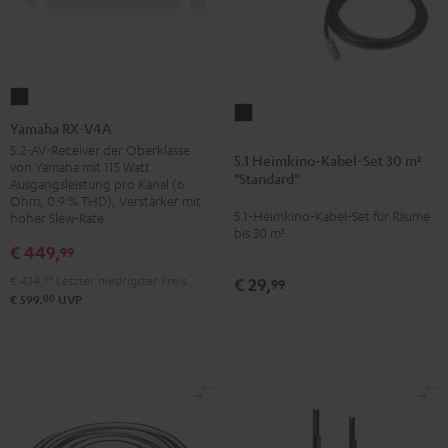
Yamaha
5.1
RX-
Yamaha RX-V4A
Heimkino-
V4A
5.2-AV-Receiver der Oberklasse
5.1 Heimkino-Kabel-Set 30 m²
Kabel-
von Yamaha mit 115 Watt
Schwarz
"Standard"
Ausgangsleistung pro Kanal (6
Set
Ohm, 0.9 % THD), Verstärker mit
30
5.1-Heimkino-Kabel-Set für Räume
hoher Slew-Rate
bis 30 m²
m²
€ 449,
99
"Standard"
€ 434,
99
Letzter niedrigster Preis
€ 29,
Schwarz
99
00
€ 599,
UVP