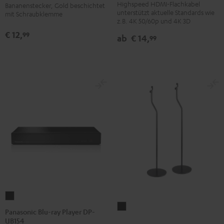
Highspeed HDMI-Flachkabel
Kabel
Kabel
Bananenstecker, Gold beschichtet
Rot
unterstützt aktuelle Standards wie
mit Schraubklemme
mit
mit
z.B. 4K 50/60p und 4K 3D
Ethernet
Ethernet
€ 12,
99
ab
€ 14,
99
Schwarz
Weiß
Panasonic
Standfuß
Blu-
Panasonic Blu-ray Player DP-
AC
UB154
ray