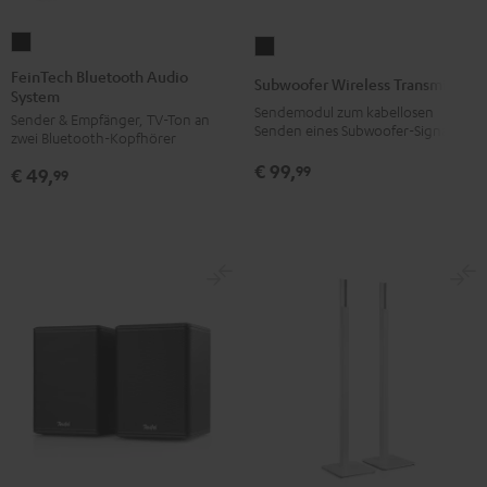
FeinTech
Subwoofer
Bluetooth
Wireless
FeinTech Bluetooth Audio
Subwoofer Wireless Transmitter
System
Audio
Transmitter
Sendemodul zum kabellosen
Sender & Empfänger, TV-Ton an
System
Schwarz
Senden eines Subwoofer-Signals
zwei Bluetooth-Kopfhörer
Schwarz
€ 99,
99
€ 49,
99