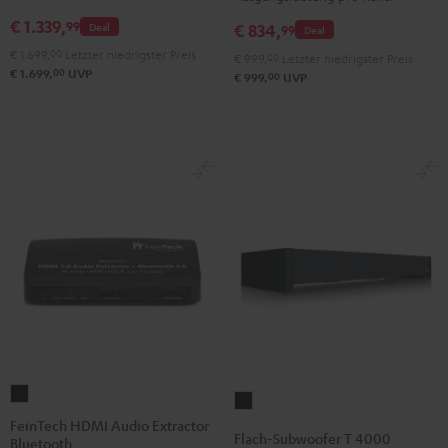
Schwarz
€ 1.339,
99
€ 834,
Deal
99
Deal
€ 1.699,
00
Letzter niedrigster Preis
€ 999,
00
Letzter niedrigster Preis
00
€ 1.699,
UVP
00
€ 999,
UVP
FeinTech
Flach-
HDMI
FeinTech HDMI Audio Extractor
Subwoofer
Flach-Subwoofer T 4000
Bluetooth
Audio