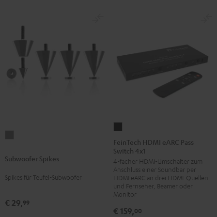
FeinTech
Subwoofer
HDMI
FeinTech HDMI eARC Pass
Spikes
Switch 4x1
eARC
Subwoofer Spikes
Titan
4-facher HDMI-Umschalter zum
Pass
Anschluss einer Soundbar per
Switch
Spikes für Teufel-Subwoofer
HDMI eARC an drei HDMI-Quellen
4x1
und Fernseher, Beamer oder
Monitor
Schwarz
€ 29,
99
€ 159,
00