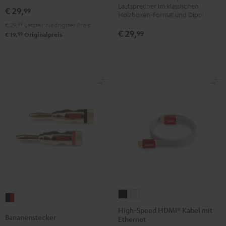
SM
SM
SM
Lautsprecher im klassischen
€ 29,
99
Holzboxen-Format und Dipole
(Paar)
(Paar)
Schwarz
€ 29,
99
Letzter niedrigster Preis
Schwarz
Weiß
€ 29,
99
99
€ 19,
Originalpreis
High-
High-
Bananenstecker
Speed
Speed
High-Speed HDMI® Kabel mit
Schwarz
Bananenstecker
Ethernet
HDMI®
HDMI®
/