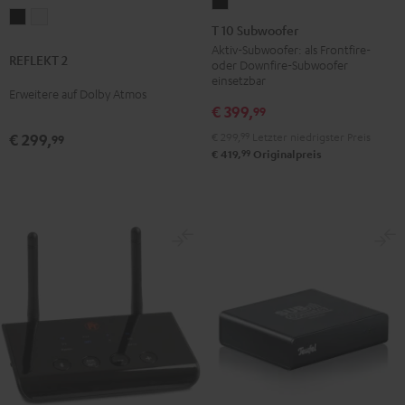
T
REFLEKT
REFLEKT
10
T 10 Subwoofer
2
2
Subwoofer
Aktiv-Subwoofer: als Frontfire-
REFLEKT 2
Schwarz
Weiß
oder Downfire-Subwoofer
Schwarz
einsetzbar
Erweitere auf Dolby Atmos
€ 399,
99
€ 299,
99
Letzter niedrigster Preis
€ 299,
99
99
€ 419,
Originalpreis