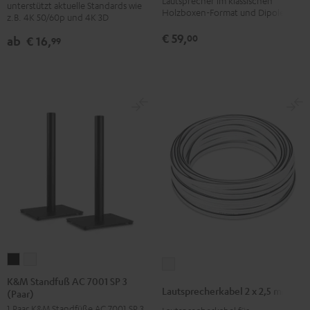
Lautsprecher im klassischen
unterstützt aktuelle Standards wie
mit
mit
Holzboxen-Format und Dipole
(Paar)
z.B. 4K 50/60p und 4K 3D
Ethernet
Ethernet
Schwarz
€ 59,
00
ab
€ 16,
99
Schwarz
Weiß
K&M
K&M
Lautsprecherkabel
Standfuß
Standfuß
K&M Standfuß AC 7001 SP 3
2
Lautsprecherkabel 2 x 2,5 mm²
(Paar)
AC
AC
x
1 Paar K&M Standfüße AC 7001 SP 3