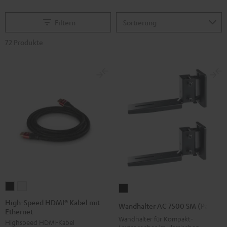
Filtern
72 Produkte
High-
High-
Wandhalter
Speed
Speed
AC
High-Speed HDMI® Kabel mit
Wandhalter AC 7500 SM (Paar)
Ethernet
HDMI®
HDMI®
7500
Wandhalter für Kompakt-
Highspeed HDMI-Kabel
Kabel
Kabel
SM