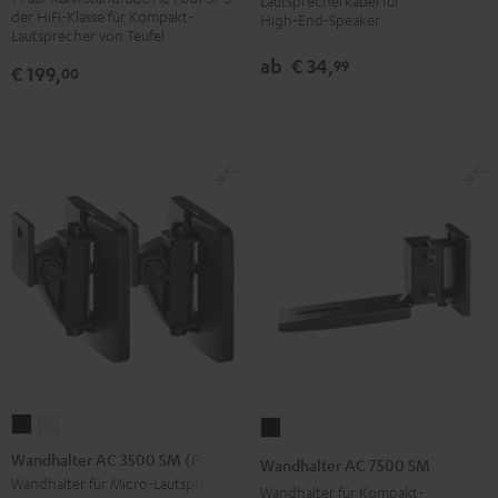
7001
7001
Lautsprecherkabel für
2,5
der HiFi-Klasse für Kompakt-
High‑End‑Speaker
SP
SP
mm²
Lautsprecher von Teufel
3
3
Weiß
ab
€ 34,
99
€ 199,
00
(Paar)
(Paar)
Schwarz
Weiß
Wandhalter
Wandhalter
Wandhalter
AC
AC
AC
Wandhalter AC 3500 SM (Paar)
Wandhalter AC 7500 SM
3500
3500
7500
Wandhalter für Micro-Lautsprecher
Wandhalter für Kompakt-