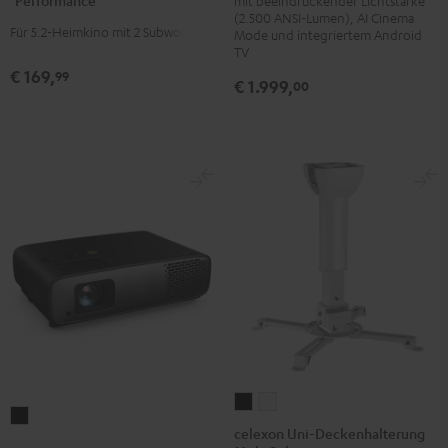
mit beeindruckender Lichtstärke
Set
(2.500 ANSI-Lumen), AI Cinema
Für 5.2-Heimkino mit 2 Subwoofern
Mode und integriertem Android
"Performance"
TV
Weiß
€ 169,
99
€ 1.999,
00
celexon
celexon
BenQ
Uni-
Uni-
celexon Uni-Deckenhalterung
W4100i