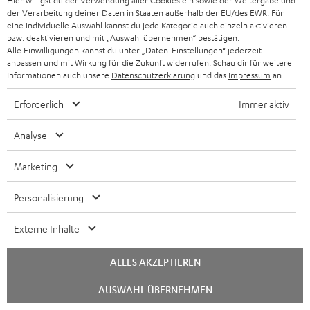
Hier willigst du der Verwendung aller Cookies ein sowie der Weitergabe und
der Verarbeitung deiner Daten in Staaten außerhalb der EU/des EWR. Für
eine individuelle Auswahl kannst du jede Kategorie auch einzeln aktivieren
bzw. deaktivieren und mit
„Auswahl übernehmen“
bestätigen.
Alle Einwilligungen kannst du unter „Daten-Einstellungen“ jederzeit
Subwoofer
anpassen und mit Wirkung für die Zukunft widerrufen. Schau dir für weitere
Standfuß
Informationen auch unsere
Datenschutzerklärung
und das
Impressum
an.
Wireless
Subwoofer Wireless Maker
AC
Standfuß AC 3001 SP
System 6 THX
Maker
3001
Erforderlich
Immer aktiv
Wireless Set für die kabellose
System
Standfuß der HiFi-Klasse für Säulen-
SP
Ansteuerung der beiden System 6
und Micro-Lautsprecher
6
Schwarz
THX Subwoofer
Analyse
THX
€ 74,
99
€ 299,
00
Schwarz
Marketing
Personalisierung
Externe Inhalte
ALLES AKZEPTIEREN
Chat
AUSWAHL ÜBERNEHMEN
starten