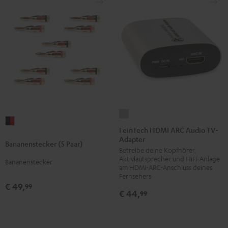
FeinTech
Bananenstecker
HDMI
FeinTech HDMI ARC Audio TV-
(5
Adapter
ARC
Bananenstecker (5 Paar)
Paar)
Betreibe deine Kopfhörer,
Audio
Schwarz
Aktivlautsprecher und HiFi-Anlage
Bananenstecker
TV-
am HDMI-ARC-Anschluss deines
/
Adapter
Fernsehers
Rot
€ 49,
99
Silber
€ 44,
99