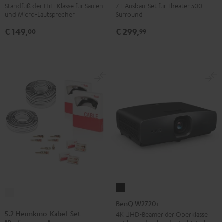
3001
Surround
Standfuß der HiFi-Klasse für Säulen-
7.1-Ausbau-Set für Theater 500
und Micro-Lautsprecher
Surround
SP
Dipole
(Paar)
Schwarz
€ 149,
€ 299,
00
99
Schwarz
BenQ
5.2
W2720i
BenQ W2720i
Heimkino-
Schwarz
5.2 Heimkino-Kabel-Set
4K UHD-Beamer der Oberklasse
Kabel-
"Performance"