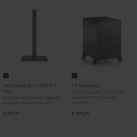
K&M
K&M
T
Standfuß
Standfuß
8
K&M Standfuß AC 7001 SP 3
T 8 Subwoofer
(Stk.)
AC
AC
Subwoofer
Aktiv-Subwoofer, als Frontfire-
oder Downfire-Subwoofer
K&M Standfuß der HiFi-Klasse für
7001
7001
Schwarz
einsetzbar
Kompakt-Lautsprecher von Teufel
SP
SP
€ 319,
€ 99,
3
3
99
99
(Stk.)
(Stk.)
Schwarz
Weiß