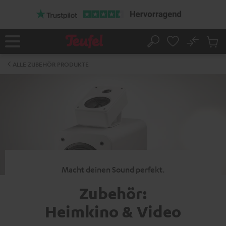
ZUM
NHALT
RINGEN
No
Abs
Startseite
Suche
Artike
im
ALLE ZUBEHÖR PRODUKTE
Waren
Macht deinen Sound perfekt.
Zubehör:
Heimkino & Video