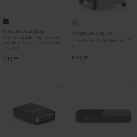
Optisches
T
Audiokabel
10
Optisches Audiokabel
T 10 WOOFER SLEEVE
Schwarz
WOOFER
Verbindungskabel Digital-Kabel
Husse für den Teufel Subwoofer T
optisch TOSLINK / 3,5-mm-Mini-
SLEEVE
10
TOSLINK
Grau
€ 24,
99
€ 19,
99