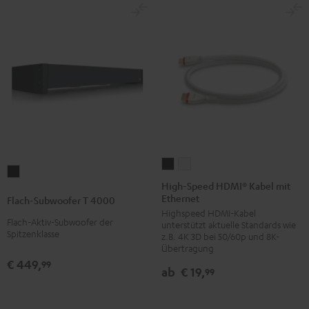
High-
High-
Flach-
Speed
Speed
High-Speed HDMI® Kabel mit
Subwoofer
Ethernet
HDMI®
HDMI®
Flach-Subwoofer T 4000
T
Highspeed HDMI-Kabel
Kabel
Kabel
4000
Flach-Aktiv-Subwoofer der
unterstützt aktuelle Standards wie
mit
mit
Spitzenklasse
z.B. 4K 3D bei 50/60p und 8K-
Schwarz
Ethernet
Ethernet
Übertragung
€ 449,
Schwarz
Weiß
99
ab
€ 19,
99