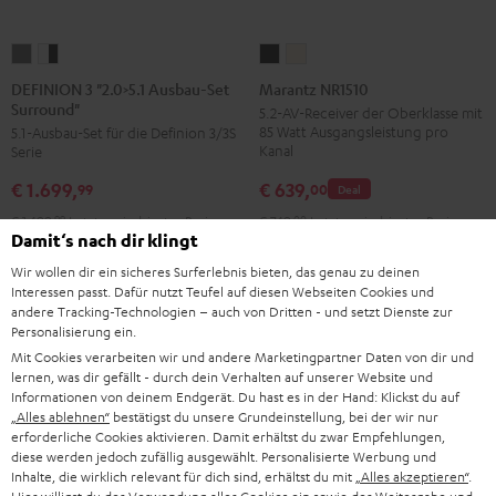
DEFINION
DEFINION
Marantz
Marantz
3
3
NR1510
NR1510
DEFINION 3 "2.0>5.1 Ausbau-Set
Marantz NR1510
Surround"
"2.0>5.1
"2.0>5.1
Schwarz
Silber-
5.2-AV-Receiver der Oberklasse mit
85 Watt Ausgangsleistung pro
5.1-Ausbau-Set für die Definion 3/3S
Ausbau-
Ausbau-
Gold
Kanal
Serie
Set
Set
€ 639,
€ 1.699,
Surround"
Surround"
00
99
Deal
Anthrazit
Weiß
€ 749,
00
Letzter niedrigster Preis
€ 1.499,
99
Letzter niedrigster Preis
Damit‘s nach dir klingt
/
00
99
€ 749,
UVP
€ 1.799,
Originalpreis
Schwarz
Wir wollen dir ein sicheres Surferlebnis bieten, das genau zu deinen
Interessen passt. Dafür nutzt Teufel auf diesen Webseiten Cookies und
andere Tracking-Technologien – auch von Dritten - und setzt Dienste zur
Personalisierung ein.
Mit Cookies verarbeiten wir und andere Marketingpartner Daten von dir und
lernen, was dir gefällt - durch dein Verhalten auf unserer Website und
Informationen von deinem Endgerät. Du hast es in der Hand: Klickst du auf
„Alles ablehnen“
bestätigst du unsere Grundeinstellung, bei der wir nur
erforderliche Cookies aktivieren. Damit erhältst du zwar Empfehlungen,
diese werden jedoch zufällig ausgewählt. Personalisierte Werbung und
Inhalte, die wirklich relevant für dich sind, erhältst du mit
„Alles akzeptieren“
.