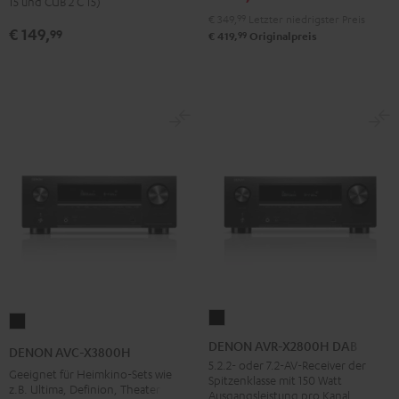
15 und CUB 2 C 15)
Schwarz
€ 349,
99
Letzter niedrigster Preis
€ 149,
99
99
€ 419,
Originalpreis
DENON
DENON
AVR-
AVC-
DENON AVR-X2800H DAB
DENON AVC-X3800H
X2800H
X3800H
5.2.2- oder 7.2-AV-Receiver der
Geeignet für Heimkino-Sets wie
Spitzenklasse mit 150 Watt
DAB
Schwarz
z.B. Ultima, Definion, Theater
Ausgangsleistung pro Kanal