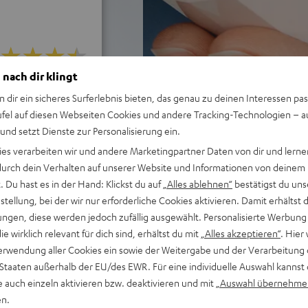
 nach dir klingt
i 1252 Bewertungen)
n dir ein sicheres Surferlebnis bieten, das genau zu deinen Interessen pas
ufel auf diesen Webseiten Cookies und andere Tracking-Technologien – 
 und setzt Dienste zur Personalisierung ein.
WERTUNGEN
ies verarbeiten wir und andere Marketingpartner Daten von dir und lernen
- durch dein Verhalten auf unserer Website und Informationen von deinem
 Du hast es in der Hand: Klickst du auf
„Alles ablehnen“
bestätigst du uns
tellung, bei der wir nur erforderliche Cookies aktivieren. Damit erhältst 
ngen, diese werden jedoch zufällig ausgewählt. Personalisierte Werbung
die wirklich relevant für dich sind, erhältst du mit
„Alles akzeptieren“
. Hier 
erwendung aller Cookies ein sowie der Weitergabe und der Verarbeitung 
 Staaten außerhalb der EU/des EWR. Für eine individuelle Auswahl kannst 
e auch einzeln aktivieren bzw. deaktivieren und mit
„Auswahl übernehme
en.