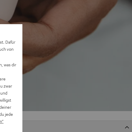
st. Dafür
auch von
, was dir
ere
du zwar
 und
willigst
deiner
du jede
n“