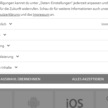
willigungen kannst du unter „Daten-Einstellungen“ jederzeit anpassen und
für die Zukunft widerrufen. Schau dir für weitere Informationen auch uns
Keinen Store in der Nähe? Kein Problem,
utzerklärung
und das
Impressum
an.
beratung
beraten dich auch persönlich am Telefo
Hier Termin buchen
rlich
Imme
e
ing
lisierung
 Inhalte
AUSWAHL ÜBERNEHMEN
ALLES AKZEPTIEREN