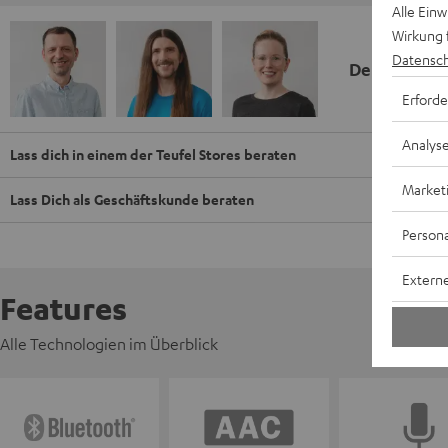
Alle Ein
Wirkung 
Datensch
Deine Kauf
Erforde
Analys
Lass dich in einem der Teufel Stores beraten
Market
Lass Dich als Geschäftskunde beraten
Persona
Externe
Features
Alle Technologien im Überblick