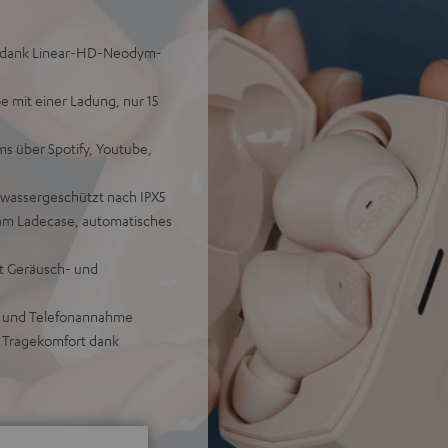
en dank Linear-HD-Neodym-
e mit einer Ladung, nur 15
s über Spotify, Youtube,
lwassergeschützt nach IPX5
 am Ladecase, automatisches
it Geräusch- und
g und Telefonannahme
r Tragekomfort dank