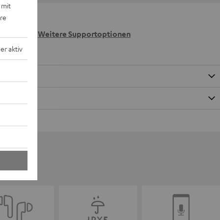
 mit
ere
 wir
n.
Weitere Supportoptionen
r aktiv