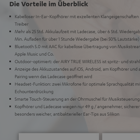
Die Vorteile im Überblick
Kabelloser In-Ear-Kopfhörer mit exzellenten Klangeigenschaft
Treiber
Mehr als 25 Std. Akkulaufzeit mit Ladecase, über 6 Std. Wiedergab
Min. Aufladen für über 1 Stunde Wiedergabe (bei 50% Lautstärke)
Bluetooth 5.0 mit AAC für kabellose Übertragung von Musikstream
Apple Music und Co.
Outdoor-optimiert: der AIRY TRUE WIRELESS ist spritz- und strah
Anzeige des Akkuzustandes auf iOS, Android, am Kopfhörer und
Pairing wenn das Ladecase geöffnet wird
Headset-Funktion: zwei Mikrofone für optimale Sprachqualität m
Echounterdrückung
Smarte Touch-Steuerung an der Ohrmuschel für Musiksteuerun
Kopfhörer und Ladecase wiegen nur 49 g / angenehmer, sichere
besonders weicher, antibakterieller Ear-Tips aus Silikon