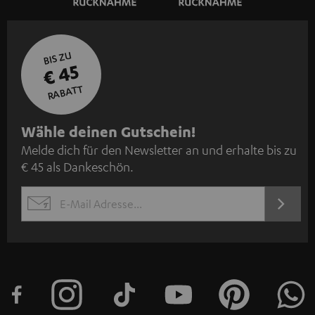
BIS ZU
€ 45
RABATT
N
Wähle deinen Gutschein!
Melde dich für den Newsletter an und erhalte bis zu
e
€ 45 als Dankeschön.
w
s
JETZT
EMAIL
l
ANME
WIDGET
e
t
t
e