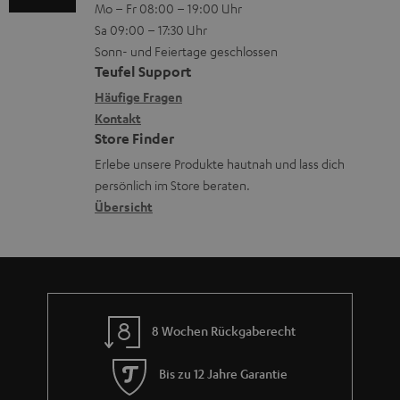
Mo – Fr 08:00 – 19:00 Uhr
-
n
o
Sa 09:00 – 17:30 Uhr
L
t
n
Sonn- und Feiertage geschlossen
e
a
e
Teufel Support
x
k
n
Häufige Fragen
i
Kontakt
t
z
Store Finder
k
d
u
Erlebe unsere Produkte hautnah und lass dich
o
a
r
persönlich im Store beraten.
n
t
G
Übersicht
e
a
n
r
a
n
8 Wochen Rückgaberecht
t
i
Bis zu 12 Jahre Garantie
e