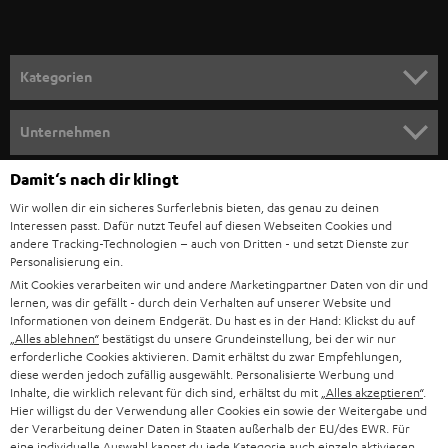
r
a
n
Kategorien
m
HEIMKINO
e
Unternehmen
l
HEIMKINO-KOMPLETTANLAGEN
SUPPORT
Damit‘s nach dir klingt
d
Teufel Onlineshops
Wir wollen dir ein sicheres Surferlebnis bieten, das genau zu deinen
SOUNDBAR
u
KARRIERE
Interessen passt. Dafür nutzt Teufel auf diesen Webseiten Cookies und
DEUTSCHLAND
n
andere Tracking-Technologien – auch von Dritten - und setzt Dienste zur
STEREO
Personalisierung ein.
PRESSE & MARKETING
g
Mit Cookies verarbeiten wir und andere Marketingpartner Daten von dir und
ÖSTERREICH
SMART HOME
lernen, was dir gefällt - durch dein Verhalten auf unserer Website und
GESCHÄFTSKUNDEN
Informationen von deinem Endgerät. Du hast es in der Hand: Klickst du auf
„Alles ablehnen“
bestätigst du unsere Grundeinstellung, bei der wir nur
SCHWEIZ
BLUETOOTH-LAUTSPRECHER
PARTNERPROGRAMM
erforderliche Cookies aktivieren. Damit erhältst du zwar Empfehlungen,
diese werden jedoch zufällig ausgewählt. Personalisierte Werbung und
KOPFHÖRER
Inhalte, die wirklich relevant für dich sind, erhältst du mit
„Alles akzeptieren“
.
NIEDERLANDE
BLOG
Hier willigst du der Verwendung aller Cookies ein sowie der Weitergabe und
der Verarbeitung deiner Daten in Staaten außerhalb der EU/des EWR. Für
BLUETOOTH-KOPFHÖRER
NEWSLETTER
eine individuelle Auswahl kannst du jede Kategorie auch einzeln aktivieren