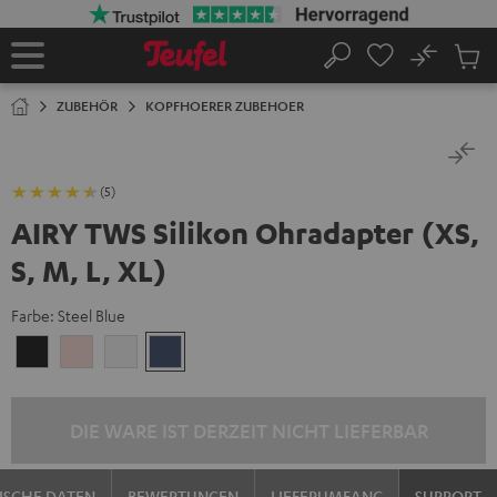
ZUM
NHALT
RINGEN
No
Abs
Startseite
Suche
Artike
im
ZUBEHÖR
KOPFHOERER ZUBEHOER
Waren
(5)
AIRY TWS Silikon Ohradapter (XS,
S, M, L, XL)
Farbe:
Steel Blue
Night
Pale
Silver
Steel
Black
Gold
White
Blue
DIE WARE IST DERZEIT NICHT LIEFERBAR
ISCHE DATEN
BEWERTUNGEN
LIEFERUMFANG
SUPPORT