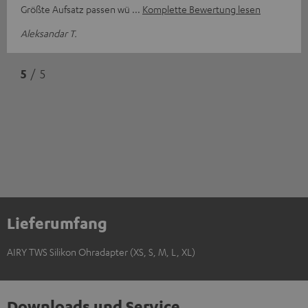
Größte Aufsatz passen wü
Komplette Bewertung lesen
Aleksandar T.
5
/ 5
Lieferumfang
AIRY TWS Silikon Ohradapter (XS, S, M, L, XL)
Downloads und Service