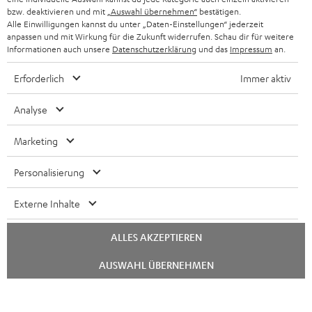
BELGIEN
bzw. deaktivieren und mit
„Auswahl übernehmen“
bestätigen.
STEREOANLAGEN
Alle Einwilligungen kannst du unter „Daten-Einstellungen“ jederzeit
STORES
anpassen und mit Wirkung für die Zukunft widerrufen. Schau dir für weitere
FRANKREICH
LAUTSPRECHER
Informationen auch unsere
Datenschutzerklärung
und das
Impressum
an.
DEINE VORTEILE BEI TEUFEL
Erforderlich
Immer aktiv
POLEN
ULTIMA-SERIE
TEUFEL STORY
Analyse
IN-EAR-KOPFHÖRER
SPANIEN
UNSER MANAGEMENT
Marketing
FANSHOP
NACHHALTIGKEIT
ITALIEN
NEUHEITEN
Personalisierung
UNSERE WERTE
Technische Änderungen, Tippfehler und Irrtum vorbehalten. Das auf unseren
USA
Externe Inhalte
Fotos abgebildete Zubehör ist nicht im Lieferumfang enthalten. Etwaige
BILDUNGSRABATT
Entsorgungsgebühren für Batterien sind im Preis inbegriffen.
WEITERE LÄNDER
ALLES AKZEPTIEREN
GESCHENKGUTSCHEIN
©2026 Lautsprecher Teufel GmbH - All rights reserved.
Chat
AUSWAHL ÜBERNEHMEN
starten
BARRIEREFREIHEIT
Impressum
AGB
Datenschutz
Daten-Einstellungen
EU Data Act
Vertrag widerrufen