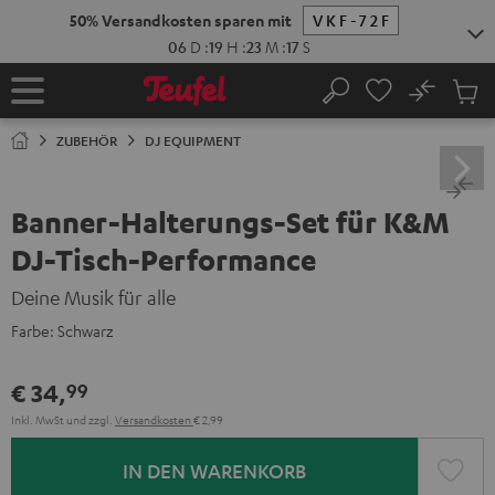
ZUM
50% Versandkosten sparen mit
VKF-72F
NHALT
RINGEN
06
D
:
19
H
:
23
M
:
17
S
No
Abs
Startseite
Suche
Artike
im
ZUBEHÖR
DJ EQUIPMENT
Waren
Banner-Halterungs-Set für K&M
DJ-Tisch-Performance
Deine Musik für alle
Farbe:
Schwarz
€ 34,
99
Inkl. MwSt
und zzgl.
Versandkosten
€ 2,99
IN DEN WARENKORB