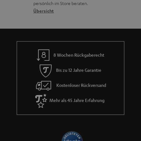
o
a
r
s
persönlich im Store beraten.
n
t
G
Übersicht
a
e
a
n
n
r
d
a
n
8 Wochen Rückgaberecht
t
i
Bis zu 12 Jahre Garantie
e
Kostenloser Rückversand
Mehr als 45 Jahre Erfahrung