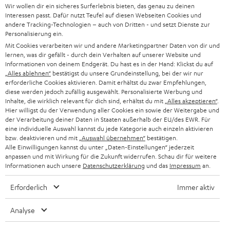
Wir wollen dir ein sicheres Surferlebnis bieten, das genau zu deinen
SOUNDBAR
u
KARRIERE
Interessen passt. Dafür nutzt Teufel auf diesen Webseiten Cookies und
DEUTSCHLAND
n
andere Tracking-Technologien – auch von Dritten - und setzt Dienste zur
STEREO
Personalisierung ein.
PRESSE & MARKETING
g
Mit Cookies verarbeiten wir und andere Marketingpartner Daten von dir und
ÖSTERREICH
SMART HOME
lernen, was dir gefällt - durch dein Verhalten auf unserer Website und
GESCHÄFTSKUNDEN
Informationen von deinem Endgerät. Du hast es in der Hand: Klickst du auf
„Alles ablehnen“
bestätigst du unsere Grundeinstellung, bei der wir nur
SCHWEIZ
BLUETOOTH-LAUTSPRECHER
PARTNERPROGRAMM
erforderliche Cookies aktivieren. Damit erhältst du zwar Empfehlungen,
diese werden jedoch zufällig ausgewählt. Personalisierte Werbung und
KOPFHÖRER
Inhalte, die wirklich relevant für dich sind, erhältst du mit
„Alles akzeptieren“
.
NIEDERLANDE
BLOG
Hier willigst du der Verwendung aller Cookies ein sowie der Weitergabe und
der Verarbeitung deiner Daten in Staaten außerhalb der EU/des EWR. Für
BLUETOOTH-KOPFHÖRER
NEWSLETTER
eine individuelle Auswahl kannst du jede Kategorie auch einzeln aktivieren
BELGIEN
bzw. deaktivieren und mit
„Auswahl übernehmen“
bestätigen.
STEREOANLAGEN
Alle Einwilligungen kannst du unter „Daten-Einstellungen“ jederzeit
STORES
anpassen und mit Wirkung für die Zukunft widerrufen. Schau dir für weitere
FRANKREICH
LAUTSPRECHER
Informationen auch unsere
Datenschutzerklärung
und das
Impressum
an.
DEINE VORTEILE BEI TEUFEL
Erforderlich
Immer aktiv
POLEN
ULTIMA-SERIE
TEUFEL STORY
Analyse
IN-EAR-KOPFHÖRER
SPANIEN
UNSER MANAGEMENT