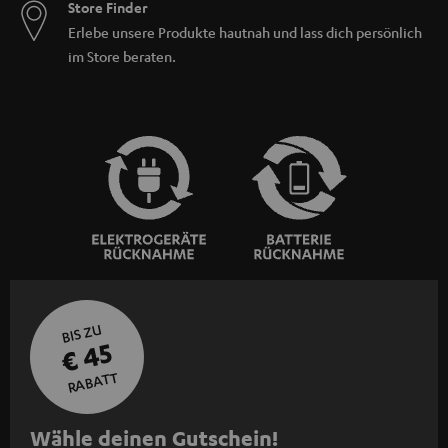
Store Finder
Erlebe unsere Produkte hautnah und lass dich persönlich
im Store beraten.
BIS ZU
€ 45
RABATT
N
Wähle deinen Gutschein!