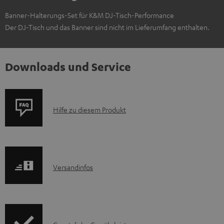
Banner-Halterungs-Set für K&M DJ-Tisch-Performance
Der DJ-Tisch und das Banner sind nicht im Lieferumfang enthalten.
Downloads und Service
P
Hilfe zu diesem Produkt
r
o
d
I
Versandinfos
u
n
k
f
t
o
F