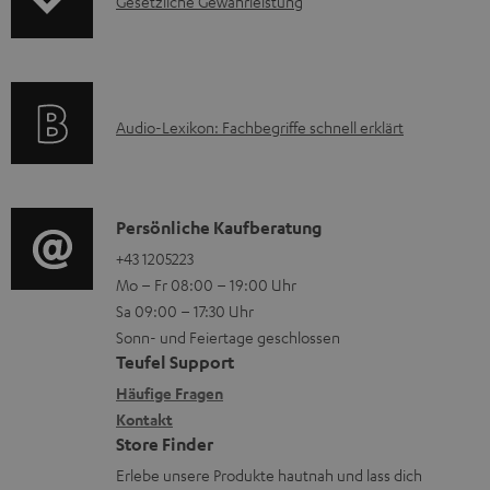
I
Gesetzliche Gewährleistung
r
A
n
m
Q
f
a
s
o
t
A
Audio-Lexikon: Fachbegriffe schnell erklärt
r
i
u
m
o
d
a
n
i
K
Persönliche Kaufberatung
t
e
o
o
+43 1205223
i
n
Mo – Fr 08:00 – 19:00 Uhr
-
n
o
z
Sa 09:00 – 17:30 Uhr
L
t
n
u
Sonn- und Feiertage geschlossen
e
a
e
Teufel Support
m
x
k
n
Häufige Fragen
V
i
Kontakt
t
z
e
Store Finder
k
d
u
r
Erlebe unsere Produkte hautnah und lass dich