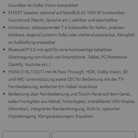
Soundbar ist Dolby Vision kompatibel
EFFEKT Speaker optional auf Standfuß AC 1001 SP montiertbar,
Soundmodi (Nacht, Sprache etc.) wählbar und abschaltbar
Innovativer, platzsparender T 6 Subwoofer für tiefen, präzisen
Kickbass, liegend (unterm Sofa) oder stehend platzierbar, Klangbild
an Aufstellung anpassbar
Bluetooth® 5.0 mit aptX für eine hochwertige kabellose
Übertragung von Musik von Smartphone, Tablet, PC/Notebook
(Spotify, Youtube etc.)
HDMI (1 IN, 1 OUT) mit 4K Pass-Through, HDR, Dolby Vision, 3D
und ARC-Unterstützung sowie CEC für Bedienung mit der TV-
Fernbedienung, einfacher Ein-Kabel-Anschluss
Bedienung über Fernbedienung und Touch-Panel auf dem Gerät,
edles Frontgitter aus Metall, hinterlegtes, kristallklares VFD-Display
(dimmbar), integrierte Wandanbringung, AUX-In, optischer
Digitaleingang, Klanganpassungen, Equalizer