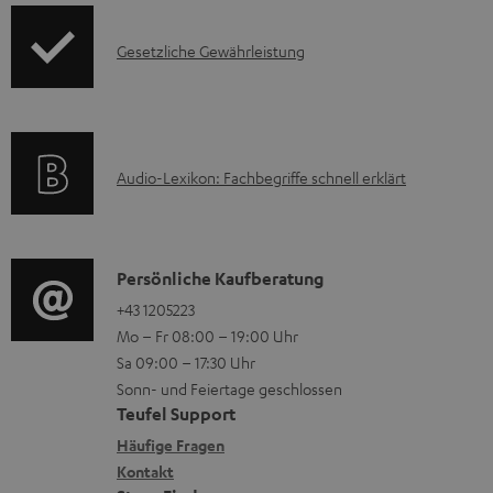
e
d
r
I
Gesetzliche Gewährleistung
u
l
n
k
a
f
t
d
o
F
e
A
Audio-Lexikon: Fachbegriffe schnell erklärt
r
A
n
u
m
Q
d
a
s
i
K
Persönliche Kaufberatung
t
o
o
+43 1205223
i
Mo – Fr 08:00 – 19:00 Uhr
-
n
o
Sa 09:00 – 17:30 Uhr
L
t
n
Sonn- und Feiertage geschlossen
e
a
e
Teufel Support
x
k
n
Häufige Fragen
i
Kontakt
t
z