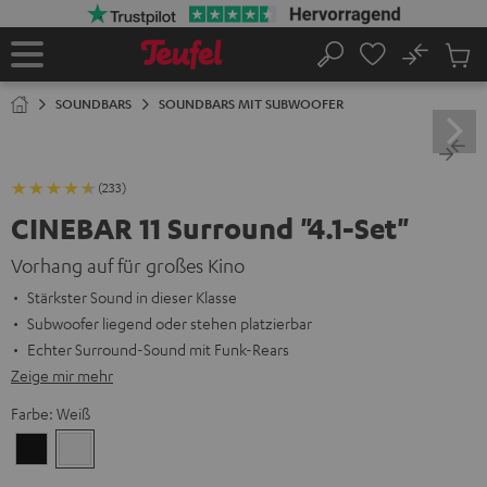
ZUM
NHALT
RINGEN
No
Abs
Startseite
Suche
Artike
im
SOUNDBARS
SOUNDBARS MIT SUBWOOFER
Waren
(233)
CINEBAR 11 Surround "4.1-Set"
Vorhang auf für großes Kino
Stärkster Sound in dieser Klasse
Subwoofer liegend oder stehen platzierbar
Echter Surround-Sound mit Funk-Rears
Zeige mir mehr
Farbe:
Weiß
Schwarz
Weiß