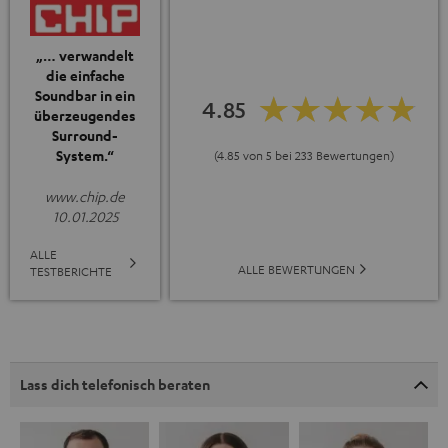
„… verwandelt
die einfache
Soundbar in ein
4.85
überzeugendes
Surround-
System.“
(4.85 von 5 bei 233 Bewertungen)
www.chip.de
10.01.2025
ALLE
ALLE BEWERTUNGEN
TESTBERICHTE
Lass dich telefonisch beraten