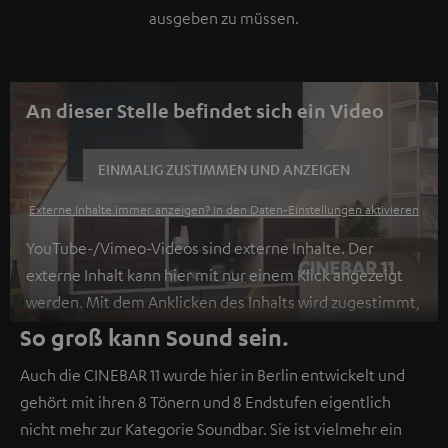
ausgeben zu müssen.
An dieser Stelle befindet sich ein Video
EINMALIG ZUSTIMMEN UND ANZEIGEN
Externe Inhalte immer anzeigen? In den Daten‑Einstellungen aktivieren
YouTube-/Vimeo-Videos sind externe Inhalte. Der
externe Inhalt kann hier mit nur einem Klick angezeigt
werden. Mit dem Anklicken des Inhalts wird zugestimmt,
dass externe Inhalte angezeigt werden. Dabei können
So groß kann Sound sein.
personenbezogene Daten an Drittplattformen
Auch die CINEBAR 11 wurde hier in Berlin entwickelt und
übermittelt werden.
Weitere Informationen sind in der
gehört mit ihren 8 Tönern und 8 Endstufen eigentlich
Datenschutzerklärung unter I zu finden
.
nicht mehr zur Kategorie Soundbar. Sie ist vielmehr ein