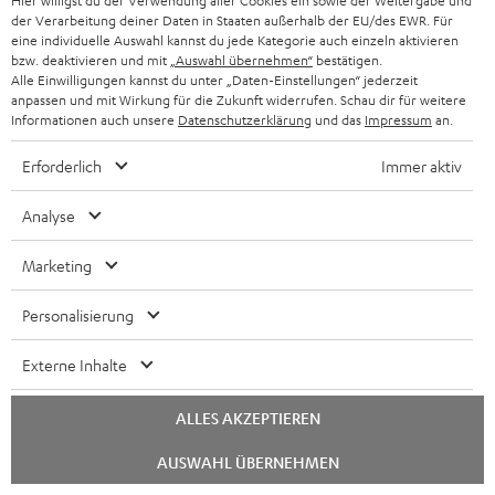
BIS ZU
Hier willigst du der Verwendung aller Cookies ein sowie der Weitergabe und
€ 45
der Verarbeitung deiner Daten in Staaten außerhalb der EU/des EWR. Für
eine individuelle Auswahl kannst du jede Kategorie auch einzeln aktivieren
RABATT
bzw. deaktivieren und mit
„Auswahl übernehmen“
bestätigen.
Alle Einwilligungen kannst du unter „Daten-Einstellungen“ jederzeit
anpassen und mit Wirkung für die Zukunft widerrufen. Schau dir für weitere
N
Wähle deinen Gutschein!
Informationen auch unsere
Datenschutzerklärung
und das
Impressum
an.
Melde dich für den Newsletter an und erhalte bis zu
e
Erforderlich
Immer aktiv
€ 45 als Dankeschön.
w
s
Analyse
JETZT
EMAIL
l
ANME
Marketing
WIDGET
e
t
Personalisierung
t
Externe Inhalte
e
r
ALLES AKZEPTIEREN
a
Chat
AUSWAHL ÜBERNEHMEN
starten
n
Kategorien