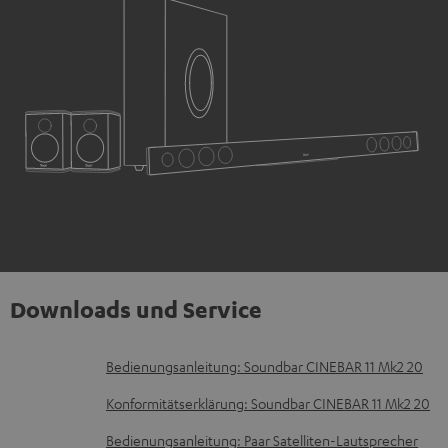
Downloads und Service
D
Bedienungsanleitung: Soundbar CINEBAR 11 Mk2 20
o
Konformitätserklärung: Soundbar CINEBAR 11 Mk2 20
k
Bedienungsanleitung: Paar Satelliten-Lautsprecher