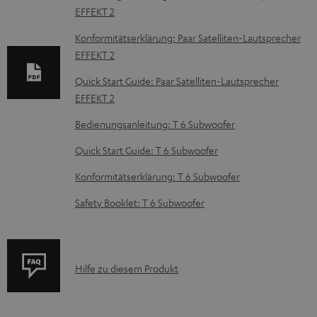
u
EFFEKT 2
m
Konformitätserklärung: Paar Satelliten-Lautsprecher
e
EFFEKT 2
n
Quick Start Guide: Paar Satelliten-Lautsprecher
t
EFFEKT 2
e
Bedienungsanleitung: T 6 Subwoofer
z
Quick Start Guide: T 6 Subwoofer
u
m
Konformitätserklärung: T 6 Subwoofer
H
Safety Booklet: T 6 Subwoofer
e
r
u
P
Hilfe zu diesem Produkt
n
r
t
o