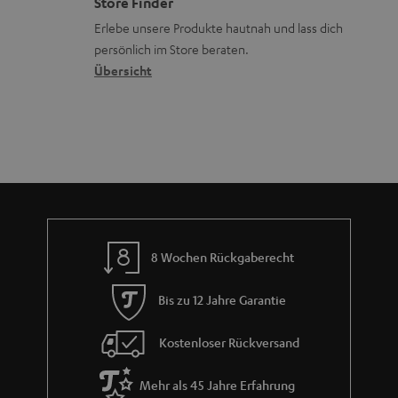
Store Finder
k
d
u
Erlebe unsere Produkte hautnah und lass dich
o
a
r
persönlich im Store beraten.
n
t
G
Übersicht
e
a
n
r
a
n
t
i
e
8 Wochen Rückgaberecht
Bis zu 12 Jahre Garantie
Kostenloser Rückversand
Mehr als 45 Jahre Erfahrung