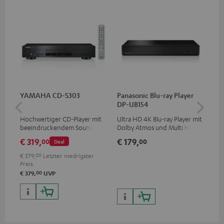
YAMAHA CD-S303
Panasonic Blu-ray Player
Hi
DP-UB154
mit
Hochwertiger CD-Player mit
Ultra HD 4K Blu-ray Player mit
Hig
beeindruckendem Sound und
Dolby Atmos und Multi HDR-
unt
wertiger Verarbeitung
Unterstützung inklusive
wie
€ 319,
€ 179,
€ 
00
00
Deal
HDR10+ für eine überragende
Bildqualität mit lebensechten
€ 379,
00
Letzter niedrigster
Kontrasten und Farben
Preis
00
€ 379,
UVP