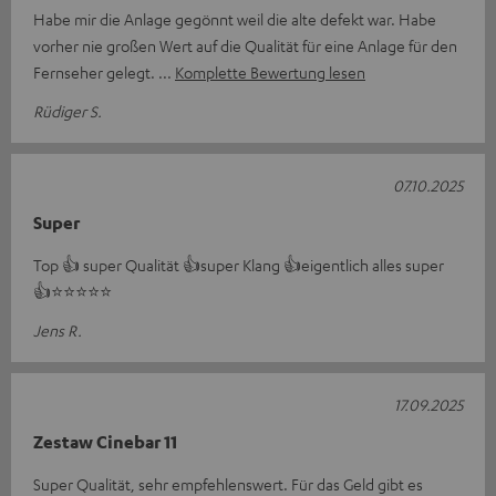
Habe mir die Anlage gegönnt weil die alte defekt war. Habe
vorher nie großen Wert auf die Qualität für eine Anlage für den
Fernseher gelegt.
Komplette Bewertung lesen
Rüdiger S.
07.10.2025
Super
Top 👍 super Qualität 👍super Klang 👍eigentlich alles super
👍⭐️⭐️⭐️⭐️⭐️
Jens R.
17.09.2025
Zestaw Cinebar 11
Super Qualität, sehr empfehlenswert. Für das Geld gibt es