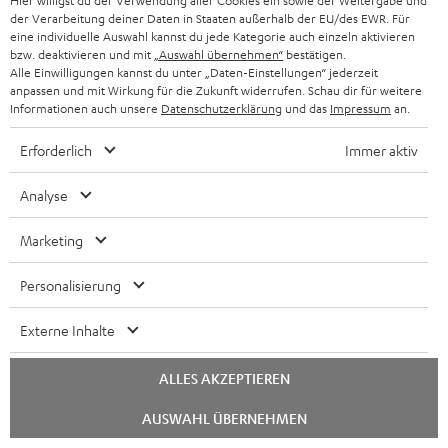
Hier willigst du der Verwendung aller Cookies ein sowie der Weitergabe und
der Verarbeitung deiner Daten in Staaten außerhalb der EU/des EWR. Für
eine individuelle Auswahl kannst du jede Kategorie auch einzeln aktivieren
bzw. deaktivieren und mit
„Auswahl übernehmen“
bestätigen.
Alle Einwilligungen kannst du unter „Daten-Einstellungen“ jederzeit
anpassen und mit Wirkung für die Zukunft widerrufen. Schau dir für weitere
„Grandioser Klang, aufwändige Konstruktion und ein mehr
Informationen auch unsere
Datenschutzerklärung
und das
Impressum
an.
als fairer Kaufpreis“
Erforderlich
Immer aktiv
www.areadvd.de
04.12.2025
Analyse
Mehr...
Marketing
Personalisierung
Externe Inhalte
„… alles andere als Schmalspur-Klang…“
ALLES AKZEPTIEREN
Chat
www.computerbild.de
AUSWAHL ÜBERNEHMEN
starten
10.12.2025