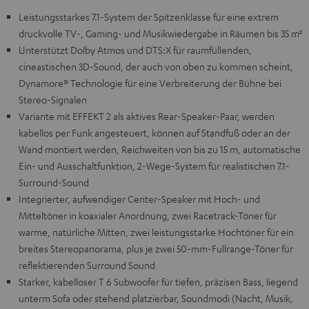
Leistungsstarkes 7.1-System der Spitzenklasse für eine extrem
druckvolle TV-, Gaming- und Musikwiedergabe in Räumen bis 35 m²
Unterstützt Dolby Atmos und DTS:X für raumfüllenden,
cineastischen 3D-Sound, der auch von oben zu kommen scheint,
Dynamore® Technologie für eine Verbreiterung der Bühne bei
Stereo-Signalen
Variante mit EFFEKT 2 als aktives Rear-Speaker-Paar, werden
kabellos per Funk angesteuert, können auf Standfuß oder an der
Wand montiert werden, Reichweiten von bis zu 15 m, automatische
Ein- und Ausschaltfunktion, 2-Wege-System für realistischen 7.1-
Surround-Sound
Integrierter, aufwendiger Center-Speaker mit Hoch- und
Mitteltöner in koaxialer Anordnung, zwei Racetrack-Töner für
warme, natürliche Mitten, zwei leistungsstarke Hochtöner für ein
breites Stereopanorama, plus je zwei 50-mm-Fullrange-Töner für
reflektierenden Surround Sound
Starker, kabelloser T 6 Subwoofer für tiefen, präzisen Bass, liegend
unterm Sofa oder stehend platzierbar, Soundmodi (Nacht, Musik,