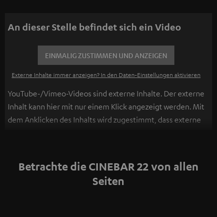
An dieser Stelle befindet sich ein Video
EINMALIG ZUSTIMMEN UND ANZEIGEN
Externe Inhalte immer anzeigen? In den Daten‑Einstellungen aktivieren
YouTube-/Vimeo-Videos sind externe Inhalte. Der externe
Inhalt kann hier mit nur einem Klick angezeigt werden. Mit
dem Anklicken des Inhalts wird zugestimmt, dass externe
Inhalte angezeigt werden. Dabei können
personenbezogene Daten an Drittplattformen
übermittelt werden.
Weitere Informationen sind in der
Betrachte die CINEBAR 22 von allen
Datenschutzerklärung unter I zu finden
.
Seiten