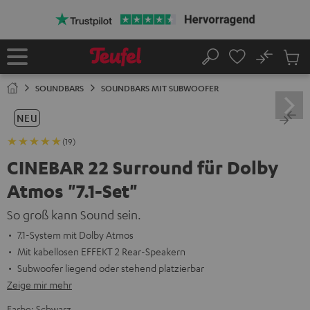
ZUM
NHALT
RINGEN
No
Abs
Startseite
Suche
Artike
im
SOUNDBARS
SOUNDBARS MIT SUBWOOFER
Waren
NEU
(19)
CINEBAR 22 Surround für Dolby
Atmos "7.1-Set"
So groß kann Sound sein.
7.1-System mit Dolby Atmos
Mit kabellosen EFFEKT 2 Rear-Speakern
Subwoofer liegend oder stehend platzierbar
Zeige mir mehr
Farbe:
Schwarz