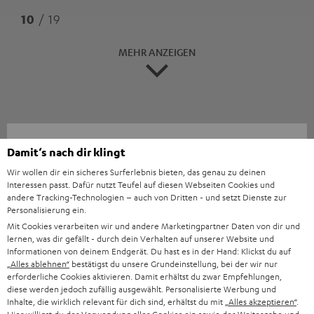
10
/ 19
MEHR ANZEIGEN
Damit‘s nach dir klingt
Wir wollen dir ein sicheres Surferlebnis bieten, das genau zu deinen
Interessen passt. Dafür nutzt Teufel auf diesen Webseiten Cookies und
andere Tracking-Technologien – auch von Dritten - und setzt Dienste zur
„…sehr viel Leistung und viel Ausstattungspunkte.“
Personalisierung ein.
Mit Cookies verarbeiten wir und andere Marketingpartner Daten von dir und
www.hifi-journal.de
lernen, was dir gefällt - durch dein Verhalten auf unserer Website und
06.12.2025
Informationen von deinem Endgerät. Du hast es in der Hand: Klickst du auf
„Alles ablehnen“
bestätigst du unsere Grundeinstellung, bei der wir nur
Mehr...
erforderliche Cookies aktivieren. Damit erhältst du zwar Empfehlungen,
diese werden jedoch zufällig ausgewählt. Personalisierte Werbung und
Inhalte, die wirklich relevant für dich sind, erhältst du mit
„Alles akzeptieren“
.