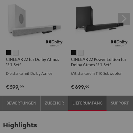
CINEBAR
CINEBAR
CINEBAR
CINEBAR
CINEBAR 22 für Dolby Atmos
CINEBAR 22 Power Edition für
22
22
22
22
"5.1-Set"
Dolby Atmos "5.1-Set"
für
für
Power
Power
Die starke mit Dolby Atmos
Mit stärkerem T 10 Subwoofer
Dolby
Dolby
Edition
Edition
Atmos
Atmos
für
für
€ 599,
€ 699,
99
99
"5.1-
"5.1-
Dolby
Dolby
Set"
Set"
Atmos
Atmos
BEWERTUNGEN
ZUBEHÖR
LIEFERUMFANG
SUPPORT
Schwarz
Weiß
"5.1-
"5.1-
Set"
Set"
Schwarz
Weiß
Highlights