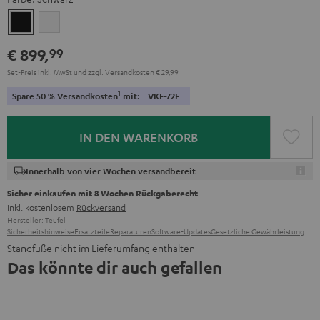
Schwarz
Weiß
€ 899,
99
Set-Preis inkl. MwSt
und zzgl.
Versandkosten
€ 29,99
1
Spare 50 % Versandkosten
mit:
VKF-72F
IN DEN WARENKORB
Innerhalb von vier Wochen versandbereit
Sicher einkaufen mit 8 Wochen Rückgaberecht
inkl. kostenlosem
Rückversand
Hersteller:
Teufel
Sicherheitshinweise
Ersatzteile
Reparaturen
Software-Updates
Gesetzliche Gewährleistung
Standfüße nicht im Lieferumfang enthalten
Das könnte dir auch gefallen