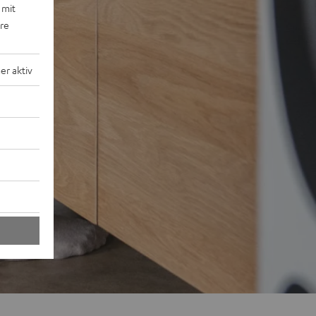
 mit
ere
r aktiv