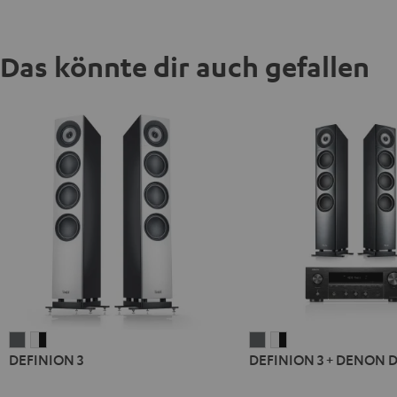
Das könnte dir auch gefallen
DEFINION
DEFINION
DEFINION
DEFINION
DEFINION 3
DEFINION 3 + DENON 
3
3
3
3
Anthrazit
Weiß
+
+