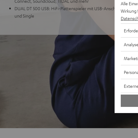
Connect, Soundcloud, TIDAL und mehr
Alle Ein
DUAL DT 500 USB: HiFi-Plattenspieler mit USB-Anschluss & Rieme
Wirkung 
und Single
Datensch
Erforde
Analys
Market
Persona
Externe