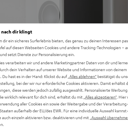
n Stereo-AV-Netzwerk-
 nach dir klingt
veau, geeignet auch für
n dir ein sicheres Surferlebnis bieten, das genau zu deinen Interessen pas
ufel auf diesen Webseiten Cookies und andere Tracking-Technologien – 
eceiver und mehr, Subwoofer
 und setzt Dienste zur Personalisierung ein.
ies verarbeiten wir und andere Marketingpartner Daten von dir und lernen
r beispiellose Räumlichkeit,
- durch dein Verhalten auf unserer Website und Informationen von deinem
 Du hast es in der Hand: Klickst du auf
„Alles ablehnen“
bestätigst du uns
pulstreue, Dynamik und
tellung, bei der wir nur erforderliche Cookies aktivieren. Damit erhältst 
ngen, diese werden jedoch zufällig ausgewählt. Personalisierte Werbung
layback, Phono-Eingang
die wirklich relevant für dich sind, erhältst du mit
„Alles akzeptieren“
. Hier 
 und 1 HDMI Ausgang mit
erwendung aller Cookies ein sowie der Weitergabe und der Verarbeitung 
y Vision
 Staaten außerhalb der EU/des EWR. Für eine individuelle Auswahl kannst 
, Google Assistant, Apple
e auch einzeln aktivieren bzw. deaktivieren und mit
„Auswahl übernehme
ia TuneIn, Deezer, Spotify
en.