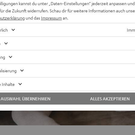
willigungen kannst du unter „Daten-Einstellungen“ jederzeit anpassen und
nantrieb, geeignet für LP
für die Zukunft widerrufen. Schau dir für weitere Informationen auch uns
utzerklärung
und das
Impressum
an.
rlich
Imme
e
ing
lisierung
 Inhalte
AUSWAHL ÜBERNEHMEN
ALLES AKZEPTIEREN