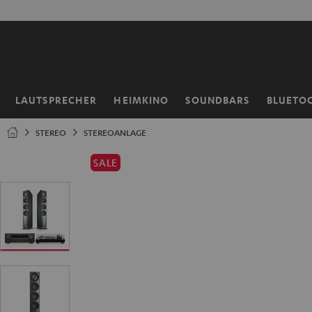
ZUM
50% V
NHALT
RINGEN
LAUTSPRECHER
HEIMKINO
SOUNDBARS
BLUETO
Startseite
STEREO
STEREOANLAGE
SALE