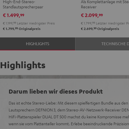
High-End-Stereo-
Als Komplettanlage mit Ste
/
DENON
DENON
Standlautsprecherpaar
Receiver
Schwarz
DRA-
DRA-
€ 1.499,
€ 2.099,
99
99
900H
900H
€ 1.199,
99
Letzter niedrigster Preis
€ 1.799,
99
Letzter niedrigster Pr
Anthrazit
Weiß
99
99
€ 1.799,
Originalpreis
€ 2.699,
Originalpreis
/
Schwarz
HIGHLIGHTS
TECHNISCHE 
Highlights
Darum lieben wir dieses Produkt
Das ist echte Stereo-Liebe: Mit diesem spielfertigen Bundle aus de
Lautsprechern DEFNION 3, dem Stereo-AV-Netzwerk-Receiver D
HiFi-Plattenspieler DUAL DT 500 machst du keine Kompromisse meh
wenn sie vom Plattenteller kommt. Erlebe beeindruckende Präzision