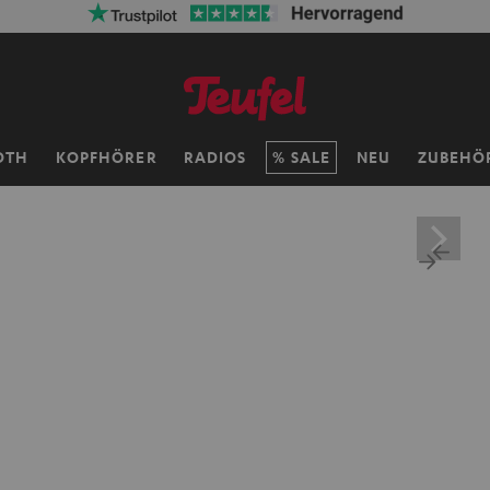
ersandkosten sparen mit
VKF-72F
06
D
:
17
H
:
39
M
:
32
OTH
KOPFHÖRER
RADIOS
SALE
NEU
ZUBEHÖ