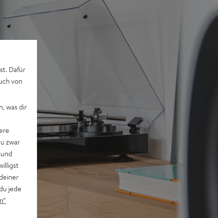
st. Dafür
auch von
, was dir
ere
du zwar
 und
willigst
deiner
du jede
n“