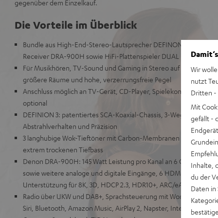
gegenüber dem Einzelkauf.
Die Vorteile im Überblick
Bundle aus High-End-Stereo-Lautsprecher DEFINON 3 mit Deno
Damit‘s
Receiver DRA-900H sowie HiFi-Plattenspieler DUAL DT 500
Für Musikhören, TV-Sound und Gaming in Stereo auf höchstem Ni
Wir wolle
größere Räume und hohe, verzerrungsfreie Pegel
nutzt Te
Anschluss möglich an TV-Gerät, CD-Player, Spielekonsole, TV-R
Dritten -
optional
Mit Cook
DEFINION 3: patentiertes SCA-Koaxial-Chassis, 3-Wege-System, fü
gefällt 
Abstrahlverhalten und Präzision
Endgerät.
3 langhubige Wok-Tieftöner mit Carbon-Membranen für hohe Im
Grundeins
extrem trockenen Tiefbass
Empfehlu
Denon DRA-900H: 145 Watt Leistung pro Kanal an 6 Ohm, USB-P
Inhalte, 
sowie weitere analoge und digitale Eingänge, 6 HDMI-Eingänge
du der V
Unterstützung für 8K, 3D, HDCP 2.3, HDR10+, ARC/eARC und Dolb
Daten in
Radio über UKW und DAB+, Sprachsteuerung mit Works with Alexa
Kategori
Siri, Bluetooth, Amazon Music, AirPlay 2, Napster, Internetradio v
bestätig