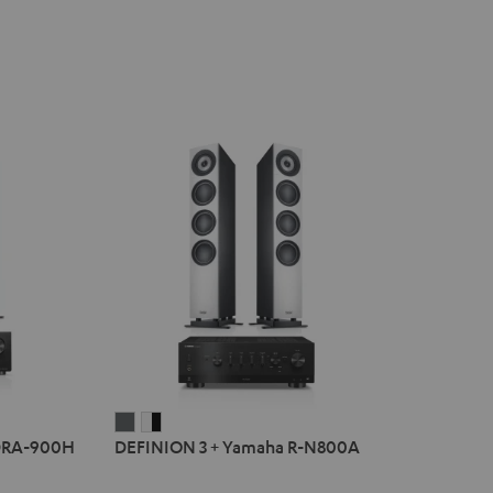
DEFINION
DEFINION
DRA-900H
DEFINION 3 + Yamaha R-N800A
3
3
+
+