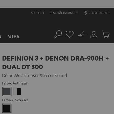
S
SUPPORT
GESCHÄFTSKUNDEN
STORE FINDER
No
R
MEHR
Suche
Mein
Artikel
Konto
im
Warenk
DEFINION 3 + DENON DRA-900H +
DUAL DT 500
Deine Musik, unser Stereo-Sound
Farbe:
Anthrazit
Anthrazit
Weiß
/
Farbe 2:
Schwarz
Schwarz
Schwarz