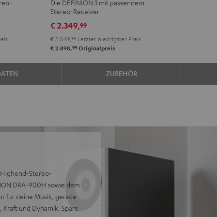
reo-
Die DEFINION 3 mit passendem
Yamaha
Yamaha
Stereo-Receiver
R-
R-
€ 2.349,
99
N800A
N800A
eis
€ 2.049,
99
Letzter niedrigster Preis
Anthrazit
Weiß
99
€ 2.898,
Originalpreis
/
Schwarz
DATEN
ZUBEHÖR
n Highend-Stereo-
ENON DRA-900H sowie dem
r für deine Musik, gerade
, Kraft und Dynamik. Spare