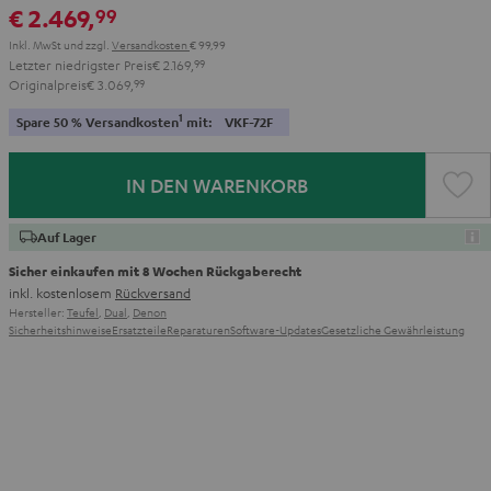
€ 2.469,
99
Inkl. MwSt
und zzgl.
Versandkosten
€ 99,99
Letzter niedrigster Preis
€ 2.169,
99
Originalpreis
€ 3.069,
99
1
Spare 50 % Versandkosten
mit:
VKF-72F
IN DEN WARENKORB
Auf Lager
Sicher einkaufen mit 8 Wochen Rückgaberecht
inkl. kostenlosem
Rückversand
Hersteller:
Teufel
,
Dual
,
Denon
Sicherheitshinweise
Ersatzteile
Reparaturen
Software-Updates
Gesetzliche Gewährleistung