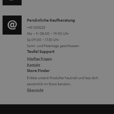
u
m
r
Q
d
a
u
s
i
K
Persönliche Kaufberatung
t
n
o
o
+43 1205223
i
t
Mo – Fr 08:00 – 19:00 Uhr
-
n
o
e
Sa 09:00 – 17:30 Uhr
L
t
n
r
Sonn- und Feiertage geschlossen
e
a
e
l
Teufel Support
x
k
n
a
Häufige Fragen
i
Kontakt
t
z
d
Store Finder
k
d
u
e
Erlebe unsere Produkte hautnah und lass dich
o
a
r
n
persönlich im Store beraten.
n
t
G
Übersicht
e
a
n
r
a