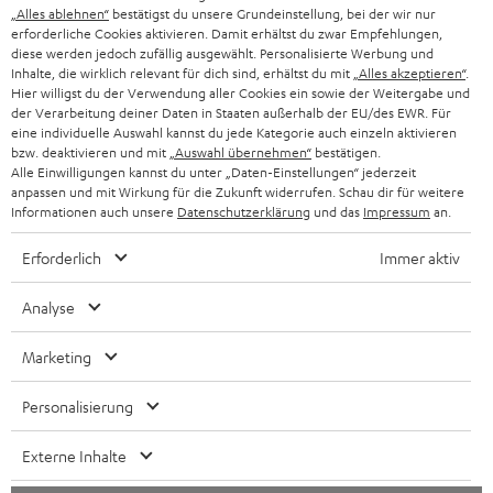
„Alles ablehnen“
bestätigst du unsere Grundeinstellung, bei der wir nur
SCHWEIZ
BLUETOOTH-LAUTSPRECHER
PARTNERPROGRAMM
erforderliche Cookies aktivieren. Damit erhältst du zwar Empfehlungen,
diese werden jedoch zufällig ausgewählt. Personalisierte Werbung und
KOPFHÖRER
Inhalte, die wirklich relevant für dich sind, erhältst du mit
„Alles akzeptieren“
.
NIEDERLANDE
BLOG
Hier willigst du der Verwendung aller Cookies ein sowie der Weitergabe und
der Verarbeitung deiner Daten in Staaten außerhalb der EU/des EWR. Für
BLUETOOTH-KOPFHÖRER
NEWSLETTER
eine individuelle Auswahl kannst du jede Kategorie auch einzeln aktivieren
BELGIEN
bzw. deaktivieren und mit
„Auswahl übernehmen“
bestätigen.
STEREOANLAGEN
Alle Einwilligungen kannst du unter „Daten-Einstellungen“ jederzeit
STORES
anpassen und mit Wirkung für die Zukunft widerrufen. Schau dir für weitere
FRANKREICH
LAUTSPRECHER
Informationen auch unsere
Datenschutzerklärung
und das
Impressum
an.
DEINE VORTEILE BEI TEUFEL
Erforderlich
Immer aktiv
POLEN
ULTIMA-SERIE
TEUFEL STORY
Analyse
IN-EAR-KOPFHÖRER
SPANIEN
UNSER MANAGEMENT
Marketing
FANSHOP
NACHHALTIGKEIT
ITALIEN
NEUHEITEN
Personalisierung
UNSERE WERTE
Technische Änderungen, Tippfehler und Irrtum vorbehalten. Das auf unseren
USA
Externe Inhalte
Fotos abgebildete Zubehör ist nicht im Lieferumfang enthalten. Etwaige
BILDUNGSRABATT
Entsorgungsgebühren für Batterien sind im Preis inbegriffen.