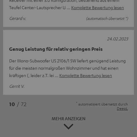
Receiver mit einer 5.0 Konfiguration, bestehend aus einem
Teufel Center-Lautsprecher U
Komplette Bewertung lesen
Gerard v.
(automatisch übersetzt *)
24.02.2023
Genug Leistung für relativ geringen Preis
Der Mono-Subwoofer US 2106/1 SW liefert genügend Leistung
für die meisten normalgroßen Wohnzimmer und hat einen
kräftigen (, leider z.T. lei
Komplette Bewertung lesen
Gerrit V.
*
10
/ 72
automatisiert übersetzt durch
DeepL
MEHR ANZEIGEN