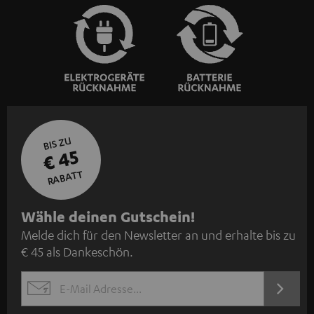
BIS ZU
€ 45
RABATT
N
Wähle deinen Gutschein!
Melde dich für den Newsletter an und erhalte bis zu
e
€ 45 als Dankeschön.
w
s
JETZT
EMAIL
l
ANME
WIDGET