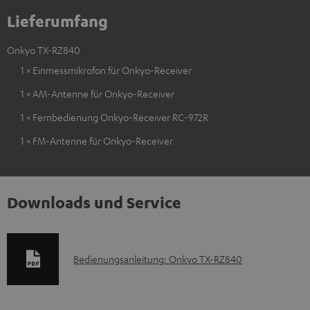
Lieferumfang
Onkyo TX-RZ840
1 × Einmessmikrofon für Onkyo-Receiver
1 × AM-Antenne für Onkyo-Receiver
1 × Fernbedienung Onkyo-Receiver RC-972R
1 × FM-Antenne für Onkyo-Receiver
Downloads und Service
D
Bedienungsanleitung: Onkyo TX-RZ840
o
k