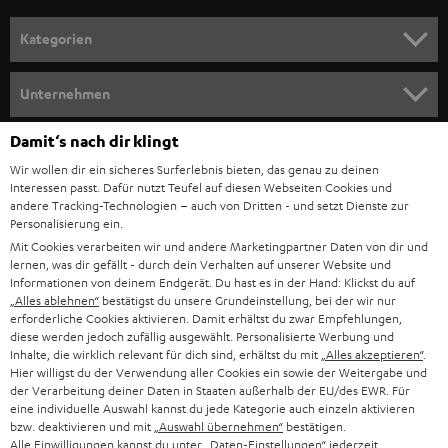
a
n
Kategorien
m
HEIMKINO
e
Unternehmen
l
HEIMKINO-KOMPLETTANLAGEN
SUPPORT
Damit‘s nach dir klingt
d
Teufel Onlineshops
Wir wollen dir ein sicheres Surferlebnis bieten, das genau zu deinen
SOUNDBAR
u
KARRIERE
Interessen passt. Dafür nutzt Teufel auf diesen Webseiten Cookies und
DEUTSCHLAND
n
andere Tracking-Technologien – auch von Dritten - und setzt Dienste zur
STEREO
Personalisierung ein.
PRESSE & MARKETING
g
Mit Cookies verarbeiten wir und andere Marketingpartner Daten von dir und
ÖSTERREICH
SMART HOME
lernen, was dir gefällt - durch dein Verhalten auf unserer Website und
GESCHÄFTSKUNDEN
Informationen von deinem Endgerät. Du hast es in der Hand: Klickst du auf
„Alles ablehnen“
bestätigst du unsere Grundeinstellung, bei der wir nur
SCHWEIZ
BLUETOOTH-LAUTSPRECHER
PARTNERPROGRAMM
erforderliche Cookies aktivieren. Damit erhältst du zwar Empfehlungen,
diese werden jedoch zufällig ausgewählt. Personalisierte Werbung und
KOPFHÖRER
Inhalte, die wirklich relevant für dich sind, erhältst du mit
„Alles akzeptieren“
.
NIEDERLANDE
BLOG
Hier willigst du der Verwendung aller Cookies ein sowie der Weitergabe und
der Verarbeitung deiner Daten in Staaten außerhalb der EU/des EWR. Für
BLUETOOTH-KOPFHÖRER
NEWSLETTER
eine individuelle Auswahl kannst du jede Kategorie auch einzeln aktivieren
BELGIEN
bzw. deaktivieren und mit
„Auswahl übernehmen“
bestätigen.
STEREOANLAGEN
Alle Einwilligungen kannst du unter „Daten-Einstellungen“ jederzeit
STORES