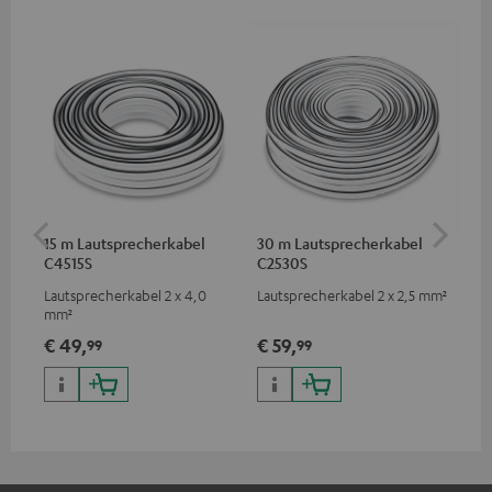
15 m Lautsprecherkabel
30 m Lautsprecherkabel
5,
C4515S
C2530S
C3
Lautsprecherkabel 2 x 4,0
Lautsprecherkabel 2 x 2,5 mm²
Ho
mm²
Ver
Ci
€ 49,
€ 59,
€ 
99
99