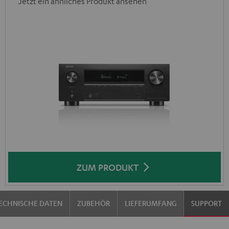
Jetzt ein ähnliches Produkt ansehen
ZUM PRODUKT
ECHNISCHE DATEN
ZUBEHÖR
LIEFERUMFANG
SUPPORT