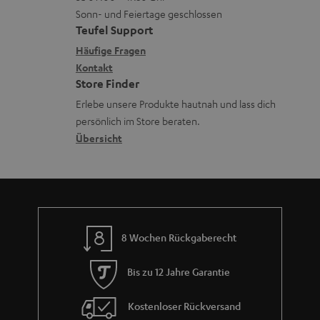
L
t
n
e
Sonn- und Feiertage geschlossen
e
a
e
Teufel Support
r
x
k
n
Häufige Fragen
l
i
Kontakt
t
z
a
Store Finder
k
d
u
d
Erlebe unsere Produkte hautnah und lass dich
o
a
r
e
persönlich im Store beraten.
n
t
G
Übersicht
n
e
a
n
r
a
n
8 Wochen Rückgaberecht
t
i
Bis zu 12 Jahre Garantie
e
Kostenloser Rückversand