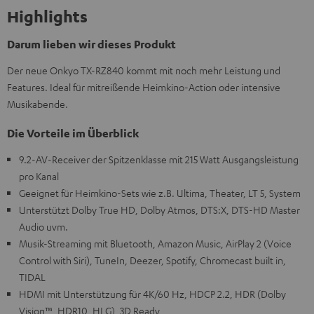
Highlights
Darum lieben wir dieses Produkt
Der neue Onkyo TX-RZ840 kommt mit noch mehr Leistung und
Features. Ideal für mitreißende Heimkino-Action oder intensive
Musikabende.
Die Vorteile im Überblick
9.2-AV-Receiver der Spitzenklasse mit 215 Watt Ausgangsleistung
pro Kanal
Geeignet für Heimkino-Sets wie z.B. Ultima, Theater, LT 5, System
Unterstützt Dolby True HD, Dolby Atmos, DTS:X, DTS-HD Master
Audio uvm.
Musik-Streaming mit Bluetooth, Amazon Music, AirPlay 2 (Voice
Control with Siri), TuneIn, Deezer, Spotify, Chromecast built in,
TIDAL
HDMI mit Unterstützung für 4K/60 Hz, HDCP 2.2, HDR (Dolby
Vision™, HDR10, HLG), 3D Ready