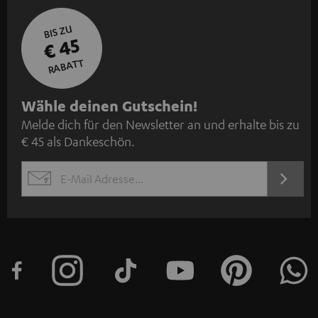
BIS ZU
€ 45
RABATT
N
Wähle deinen Gutschein!
Melde dich für den Newsletter an und erhalte bis zu
e
€ 45 als Dankeschön.
w
s
JETZT
EMAIL
l
ANME
WIDGET
e
t
t
e
r