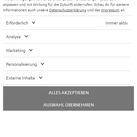
anpassen und mit Wirkung für die Zukunft widerrufen. Schau dir für weitere
FRANKREICH
LAUTSPRECHER
Informationen auch unsere
Datenschutzerklärung
und das
Impressum
an.
DEINE VORTEILE BEI TEUFEL
Erforderlich
Immer aktiv
POLEN
ULTIMA-SERIE
TEUFEL STORY
Analyse
IN-EAR-KOPFHÖRER
SPANIEN
UNSER MANAGEMENT
Marketing
FANSHOP
NACHHALTIGKEIT
ITALIEN
NEUHEITEN
Personalisierung
UNSERE WERTE
Technische Änderungen, Tippfehler und Irrtum vorbehalten. Das auf unseren
USA
Externe Inhalte
Fotos abgebildete Zubehör ist nicht im Lieferumfang enthalten. Etwaige
BILDUNGSRABATT
Entsorgungsgebühren für Batterien sind im Preis inbegriffen.
WEITERE LÄNDER
ALLES AKZEPTIEREN
GESCHENKGUTSCHEIN
©2026 Lautsprecher Teufel GmbH - All rights reserved.
Chat
AUSWAHL ÜBERNEHMEN
starten
BARRIEREFREIHEIT
Impressum
AGB
Datenschutz
Daten-Einstellungen
EU Data Act
Vertrag widerrufen