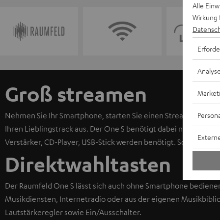
Alle Ein
Wirkung 
Datensch
Erforde
Analys
Groß streamen
Market
Persona
Nehmen Sie Ihr Smartphone, starten Sie einen Streaming-Diens
Ihren Lieblingstrack aus. Der One S benötigt dabei nur einen
Externe
Verstärker, CD-Player, USB-Stick werden benötigt. So einfach 
Direktwahltasten
Der Raumfeld One S lässt sich auch ohne Smartphone bedienen
Musikdiensten, Internetradio oder aus der eigenen Musikbiblio
Lautstärkeregler sowie Ein/Ausschalter.