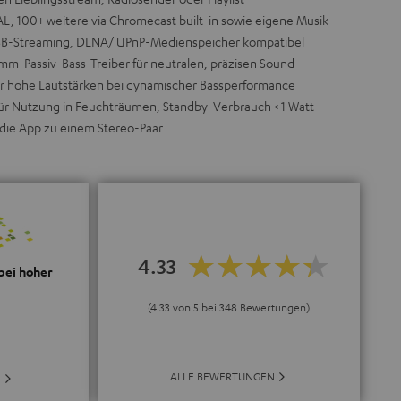
AL, 100+ weitere via Chromecast built-in sowie eigene Musik
USB-Streaming, DLNA/ UPnP-Medienspeicher kompatibel
m-Passiv-Bass-Treiber für neutralen, präzisen Sound
r hohe Lautstärken bei dynamischer Bassperformance
r Nutzung in Feuchträumen, Standby-Verbrauch < 1 Watt
 die App zu einem Stereo-Paar
4.33
 bei hoher
(4.33 von 5 bei 348 Bewertungen)
ALLE BEWERTUNGEN
E