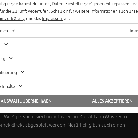
willigungen kannst du unter „Daten-Einstellungen“ jederzeit anpassen und
für die Zukunft widerrufen. Schau dir für weitere Informationen auch uns
utzerklärung
und das
Impressum
an.
rlich
Imme
e
ing
lisierung
t in der Raumfeld App und wählen Sie aus Millionen Songs
 Stromanschluss und WLAN. Keine weiteren Geräte wie
 Inhalte
geht streamen.
AUSWAHL ÜBERNEHMEN
ALLES AKZEPTIEREN
. Mit 4 personalisierbaren Tasten am Gerät kann Musik von
thek direkt abgespielt werden. Natürlich gibt’s auch einen