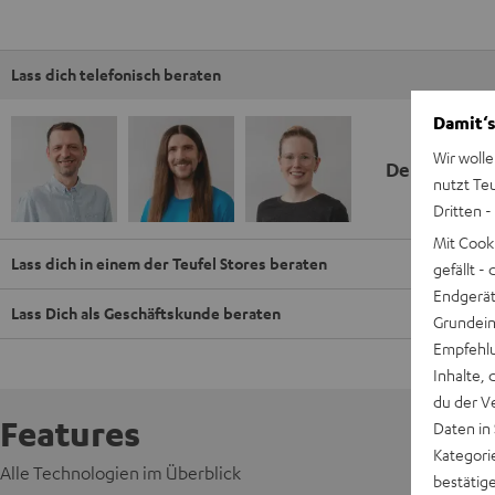
Lass dich telefonisch beraten
Damit‘s
Wir wolle
Deine Kauf
nutzt Te
Dritten -
Mit Cook
Lass dich in einem der Teufel Stores beraten
gefällt 
Endgerät.
Lass Dich als Geschäftskunde beraten
Grundeins
Empfehlu
Inhalte, 
du der V
Features
Daten in
Kategori
Alle Technologien im Überblick
bestätig