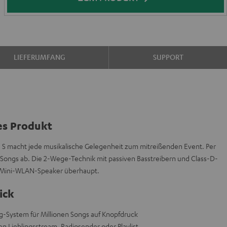
LIEFERUMFANG
SUPPORT
es Produkt
 S macht jede musikalische Gelegenheit zum mitreißenden Event. Per
n Songs ab. Die 2-Wege-Technik mit passiven Basstreibern und Class-D-
n Mini-WLAN-Speaker überhaupt.
ick
ng-System für Millionen Songs auf Knopfdruck
en Lieblingsstream, Radiosender oder Playlist