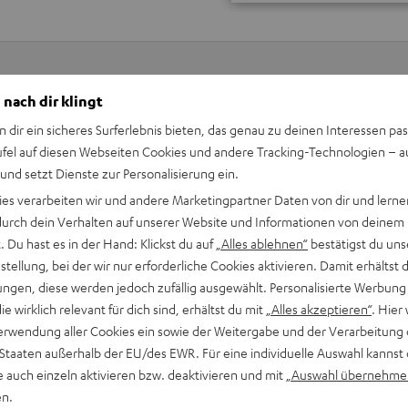
 nach dir klingt
Keinen Store in der Nähe? Kein Problem,
n dir ein sicheres Surferlebnis bieten, das genau zu deinen Interessen pas
beratung
beraten dich auch persönlich am Telefo
ufel auf diesen Webseiten Cookies und andere Tracking-Technologien – 
Hier Termin buchen
 und setzt Dienste zur Personalisierung ein.
ies verarbeiten wir und andere Marketingpartner Daten von dir und lernen
- durch dein Verhalten auf unserer Website und Informationen von deinem
 Du hast es in der Hand: Klickst du auf
„Alles ablehnen“
bestätigst du uns
tellung, bei der wir nur erforderliche Cookies aktivieren. Damit erhältst 
ngen, diese werden jedoch zufällig ausgewählt. Personalisierte Werbung
die wirklich relevant für dich sind, erhältst du mit
„Alles akzeptieren“
. Hier 
erwendung aller Cookies ein sowie der Weitergabe und der Verarbeitung 
 Staaten außerhalb der EU/des EWR. Für eine individuelle Auswahl kannst 
e auch einzeln aktivieren bzw. deaktivieren und mit
„Auswahl übernehme
en.