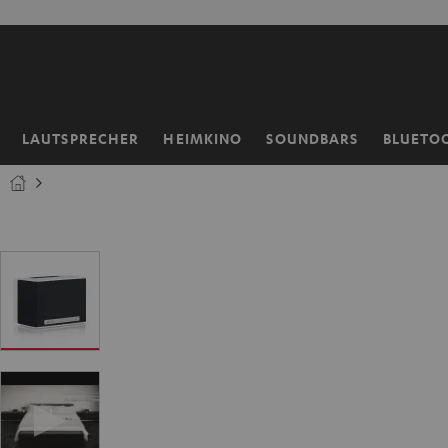
ZUM
NHALT
RINGEN
LAUTSPRECHER
HEIMKINO
SOUNDBARS
BLUETO
Startseite