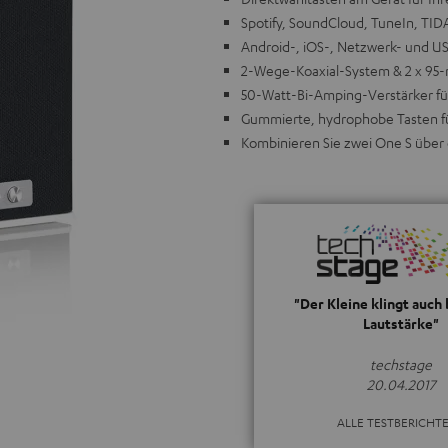
Spotify, SoundCloud, TuneIn, TID
Android-, iOS-, Netzwerk- und 
2-Wege-Koaxial-System & 2 x 95-m
50-Watt-Bi-Amping-Verstärker fü
Gummierte, hydrophobe Tasten fü
Kombinieren Sie zwei One S über
"Der Kleine klingt auch
Lautstärke"
techstage
20.04.2017
ALLE TESTBERICHT