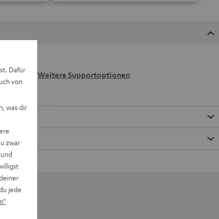
 wir
st. Dafür
n.
Weitere Supportoptionen
auch von
, was dir
ere
du zwar
 und
willigst
deiner
du jede
n“