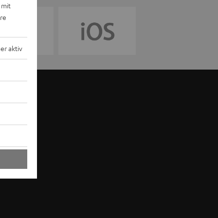
 mit
ere
r aktiv