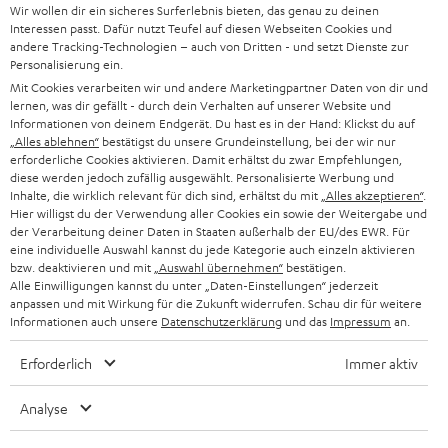
HEIMKINO-KOMPLETTANLAGEN
Wir wollen dir ein sicheres Surferlebnis bieten, das genau zu deinen
SUPPORT
d
Teufel Onlineshops
Interessen passt. Dafür nutzt Teufel auf diesen Webseiten Cookies und
SOUNDBAR
andere Tracking-Technologien – auch von Dritten - und setzt Dienste zur
u
KARRIERE
Personalisierung ein.
DEUTSCHLAND
n
Mit Cookies verarbeiten wir und andere Marketingpartner Daten von dir und
STEREO
PRESSE & MARKETING
lernen, was dir gefällt - durch dein Verhalten auf unserer Website und
g
ÖSTERREICH
Informationen von deinem Endgerät. Du hast es in der Hand: Klickst du auf
SMART HOME
„Alles ablehnen“
bestätigst du unsere Grundeinstellung, bei der wir nur
GESCHÄFTSKUNDEN
erforderliche Cookies aktivieren. Damit erhältst du zwar Empfehlungen,
SCHWEIZ
BLUETOOTH-LAUTSPRECHER
diese werden jedoch zufällig ausgewählt. Personalisierte Werbung und
PARTNERPROGRAMM
Inhalte, die wirklich relevant für dich sind, erhältst du mit
„Alles akzeptieren“
.
Hier willigst du der Verwendung aller Cookies ein sowie der Weitergabe und
KOPFHÖRER
der Verarbeitung deiner Daten in Staaten außerhalb der EU/des EWR. Für
NIEDERLANDE
BLOG
eine individuelle Auswahl kannst du jede Kategorie auch einzeln aktivieren
BLUETOOTH-KOPFHÖRER
bzw. deaktivieren und mit
„Auswahl übernehmen“
bestätigen.
NEWSLETTER
Alle Einwilligungen kannst du unter „Daten-Einstellungen“ jederzeit
BELGIEN
anpassen und mit Wirkung für die Zukunft widerrufen. Schau dir für weitere
STEREOANLAGEN
STORES
Informationen auch unsere
Datenschutzerklärung
und das
Impressum
an.
FRANKREICH
LAUTSPRECHER
Erforderlich
Immer aktiv
DEINE VORTEILE BEI TEUFEL
POLEN
ULTIMA-SERIE
Analyse
TEUFEL STORY
IN-EAR-KOPFHÖRER