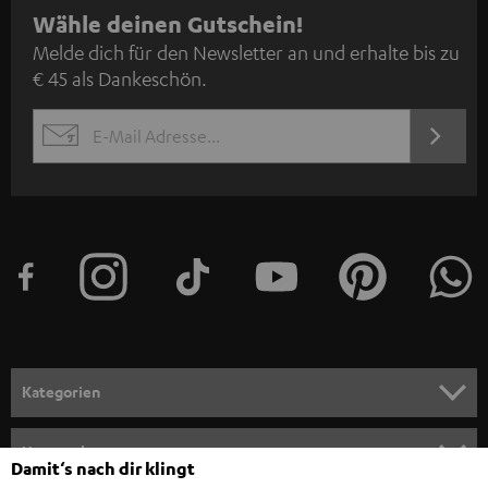
N
Wähle deinen Gutschein!
Melde dich für den Newsletter an und erhalte bis zu
e
€ 45 als Dankeschön.
w
s
JETZT
EMAIL
l
ANME
WIDGET
e
t
t
e
r
a
n
Kategorien
m
HEIMKINO
e
Unternehmen
Damit‘s nach dir klingt
l