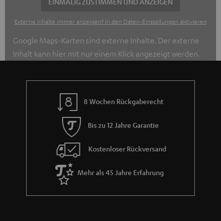
EINMALIG ZUSTIMMEN UND ANZEIGEN
Externe Inhalte immer anzeigen? In den Daten‑Einstellungen aktivieren
Google Maps-Karten sind externe Inhalte. Der externe
Inhalt kann hier mit nur einem Klick angezeigt werden.
Mit dem Anklicken des Inhalts wird zugestimmt, dass
externe Inhalte angezeigt werden. Dabei können
personenbezogene Daten an Drittplattformen
8 Wochen Rückgaberecht
übermittelt werden.
Weitere Informationen sind in der
Datenschutzerklärung unter I zu finden
.
Bis zu 12 Jahre Garantie
Kostenloser Rückversand
Mehr als 45 Jahre Erfahrung