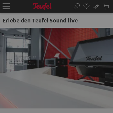
ZUM
NHALT
No
Abs
Startseite
Suche
RINGEN
Artike
im
Erlebe den Teufel Sound live
Waren