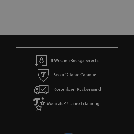
e
a
n
r
a
n
t
i
e
8 Wochen Rückgaberecht
Bis zu 12 Jahre Garantie
Kostenloser Rückversand
Mehr als 45 Jahre Erfahrung