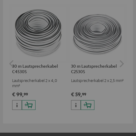
30 m Lautsprecherkabel
30 m Lautsprecherkabel
5,
C4530S
C2530S
C3
Lautsprecherkabel 2 x 4,0
Lautsprecherkabel 2 x 2,5 mm²
Ho
mm²
Ver
Ci
€ 99,
€ 59,
€ 
99
99