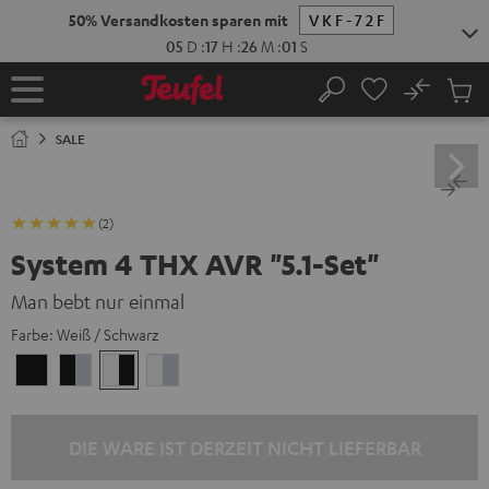
ZUM
NHALT
RINGEN
No
Abs
Startseite
Suche
Artike
im
SALE
Waren
(2)
System 4 THX AVR "5.1-Set"
Man bebt nur einmal
Farbe:
Weiß / Schwarz
Schwarz
Schwarz
Weiß
Weiß
/
/
/
/
Schwarz
Silber
Schwarz
Silber
DIE WARE IST DERZEIT NICHT LIEFERBAR