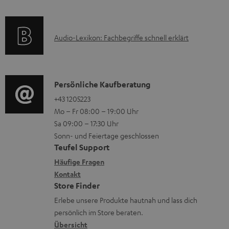
n
f
t
t
o
F
e
A
Audio-Lexikon: Fachbegriffe schnell erklärt
r
A
r
u
m
Q
l
d
a
s
a
i
K
Persönliche Kaufberatung
t
d
o
o
+43 1205223
i
e
Mo – Fr 08:00 – 19:00 Uhr
-
n
o
Sa 09:00 – 17:30 Uhr
n
L
t
n
Sonn- und Feiertage geschlossen
e
a
e
Teufel Support
x
k
n
Häufige Fragen
i
Kontakt
t
z
Store Finder
k
d
u
Erlebe unsere Produkte hautnah und lass dich
o
a
r
persönlich im Store beraten.
n
t
G
Übersicht