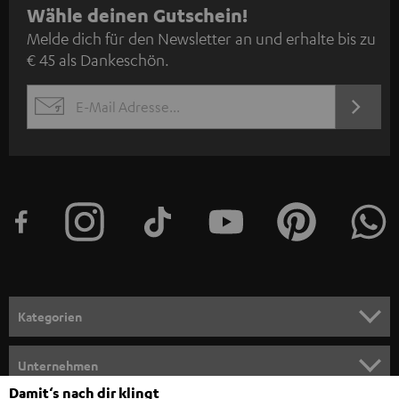
N
Wähle deinen Gutschein!
Melde dich für den Newsletter an und erhalte bis zu
e
€ 45 als Dankeschön.
w
s
JETZT
EMAIL
l
ANME
WIDGET
e
t
t
e
r
a
n
Kategorien
m
HEIMKINO
e
Unternehmen
l
Damit‘s nach dir klingt
HEIMKINO-KOMPLETTANLAGEN