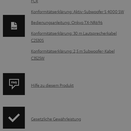
FCR
o
k
Konformitätserklärung: Aktiv-Subwoofer S 4000 SW
u
Bedienungsanleitung: Onkyo TX-NR696
m
Konformitätserklärung: 30 m Lautsprecherkabel
e
C2530S
n
Konformitätserklärung: 2,5 m Subwoofer-Kabel
t
C3525W
e
z
u
P
Hilfe zu diesem Produkt
m
r
H
o
e
d
r
I
Gesetzliche Gewährleistung
u
u
n
k