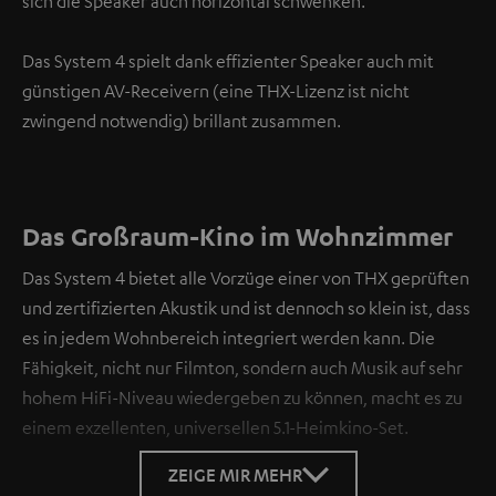
sich die Speaker auch horizontal schwenken.
Das System 4 spielt dank effizienter Speaker auch mit
günstigen AV-Receivern (eine THX-Lizenz ist nicht
zwingend notwendig) brillant zusammen.
Das Großraum-Kino im Wohnzimmer
Das System 4 bietet alle Vorzüge einer von THX geprüften
und zertifizierten Akustik und ist dennoch so klein ist, dass
es in jedem Wohnbereich integriert werden kann. Die
Fähigkeit, nicht nur Filmton, sondern auch Musik auf sehr
hohem HiFi-Niveau wiedergeben zu können, macht es zu
einem exzellenten, universellen 5.1-Heimkino-Set.
ZEIGE MIR MEHR