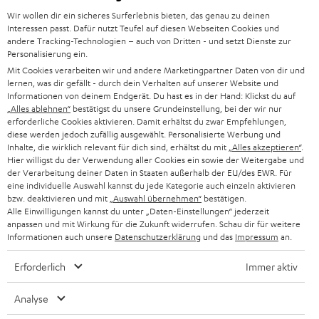
SUPPORT
d
Teufel Onlineshops
Wir wollen dir ein sicheres Surferlebnis bieten, das genau zu deinen
Interessen passt. Dafür nutzt Teufel auf diesen Webseiten Cookies und
SOUNDBAR
u
KARRIERE
andere Tracking-Technologien – auch von Dritten - und setzt Dienste zur
DEUTSCHLAND
n
Personalisierung ein.
STEREO
PRESSE & MARKETING
Mit Cookies verarbeiten wir und andere Marketingpartner Daten von dir und
g
lernen, was dir gefällt - durch dein Verhalten auf unserer Website und
ÖSTERREICH
SMART HOME
Informationen von deinem Endgerät. Du hast es in der Hand: Klickst du auf
GESCHÄFTSKUNDEN
„Alles ablehnen“
bestätigst du unsere Grundeinstellung, bei der wir nur
erforderliche Cookies aktivieren. Damit erhältst du zwar Empfehlungen,
SCHWEIZ
BLUETOOTH-LAUTSPRECHER
PARTNERPROGRAMM
diese werden jedoch zufällig ausgewählt. Personalisierte Werbung und
Inhalte, die wirklich relevant für dich sind, erhältst du mit
„Alles akzeptieren“
.
KOPFHÖRER
Hier willigst du der Verwendung aller Cookies ein sowie der Weitergabe und
NIEDERLANDE
BLOG
der Verarbeitung deiner Daten in Staaten außerhalb der EU/des EWR. Für
eine individuelle Auswahl kannst du jede Kategorie auch einzeln aktivieren
BLUETOOTH-KOPFHÖRER
NEWSLETTER
bzw. deaktivieren und mit
„Auswahl übernehmen“
bestätigen.
BELGIEN
Alle Einwilligungen kannst du unter „Daten-Einstellungen“ jederzeit
STEREOANLAGEN
anpassen und mit Wirkung für die Zukunft widerrufen. Schau dir für weitere
STORES
Informationen auch unsere
Datenschutzerklärung
und das
Impressum
an.
FRANKREICH
LAUTSPRECHER
DEINE VORTEILE BEI TEUFEL
Erforderlich
Immer aktiv
POLEN
ULTIMA-SERIE
TEUFEL STORY
Analyse
IN-EAR-KOPFHÖRER
SPANIEN
UNSER MANAGEMENT