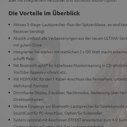
aber mit integriertem Verstärker und Surround-Sound-Option
Die Vorteile im Überblick
Aktives 3-Wege-Lautsprecher-Paar der Spitzenklasse, es wird kei
Receiver benötigt
Akustik umfasst alle Verbesserungen aus der neuen ULTIMA-Serie 
mit gutem Drive
Integrierter Verstärker mit stattlichen 2 x 130 Watt macht externe
schafft Platz
Mit Bluetooth aptX® für kabelloses Musikstreaming in CD-ähnlicher
YouTube (lippensynchron) etc.
Mit HDMI ARC für den 1-Kabel-Anschluss des Fernsehers, unterstü
Mehrkanal-Formate
Dimmbares Display, Equalizer, Nachtmodus, Bedienung über Fe
Direktwahltasten
Weitere Eingänge am Bluetooth-Lautsprecher für Spielekonsole 
SoundCard für PC-Anschluss, Option für Subwoofer
System optional mit Rearboxen EFFEKT erweiterbar zum 4.0 Surr
Center simuliert Center, inkl. 5 m Lautsprecherkabel