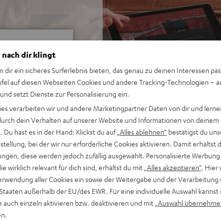
 nach dir klingt
n dir ein sicheres Surferlebnis bieten, das genau zu deinen Interessen pas
ufel auf diesen Webseiten Cookies und andere Tracking-Technologien – 
 und setzt Dienste zur Personalisierung ein.
ei 427 Bewertungen)
ies verarbeiten wir und andere Marketingpartner Daten von dir und lernen
- durch dein Verhalten auf unserer Website und Informationen von deinem
 Du hast es in der Hand: Klickst du auf
„Alles ablehnen“
bestätigst du uns
WERTUNGEN
tellung, bei der wir nur erforderliche Cookies aktivieren. Damit erhältst 
ngen, diese werden jedoch zufällig ausgewählt. Personalisierte Werbung
die wirklich relevant für dich sind, erhältst du mit
„Alles akzeptieren“
. Hier 
erwendung aller Cookies ein sowie der Weitergabe und der Verarbeitung 
 Staaten außerhalb der EU/des EWR. Für eine individuelle Auswahl kannst 
e auch einzeln aktivieren bzw. deaktivieren und mit
„Auswahl übernehme
en.