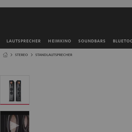
ZUM
NHALT
RINGEN
LAUTSPRECHER
HEIMKINO
SOUNDBARS
BLUETO
Startseite
STEREO
STANDLAUTSPRECHER