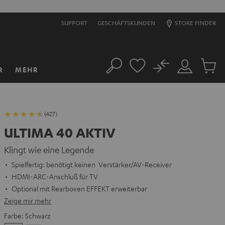
SUPPORT
GESCHÄFTSKUNDEN
STORE FINDER
No
R
MEHR
Suche
Mein
Artikel
Konto
im
Warenk
(427)
ULTIMA 40 AKTIV
Klingt wie eine Legende
Spielfertig: benötigt keinen Verstärker/AV-Receiver
HDMI-ARC-Anschluß für TV
Optional mit Rearboxen EFFEKT erweiterbar
Zeige mir mehr
Farbe:
Schwarz