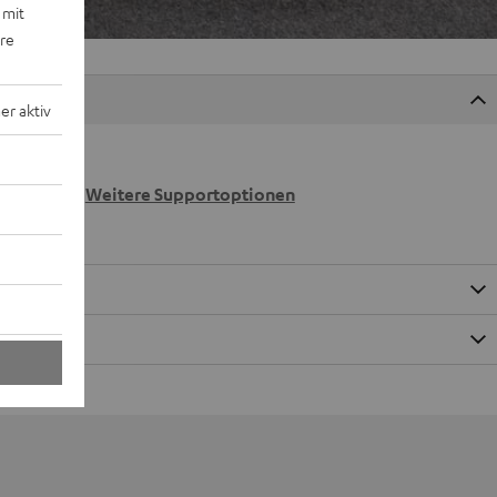
 mit
ere
r aktiv
 wir
n.
Weitere Supportoptionen