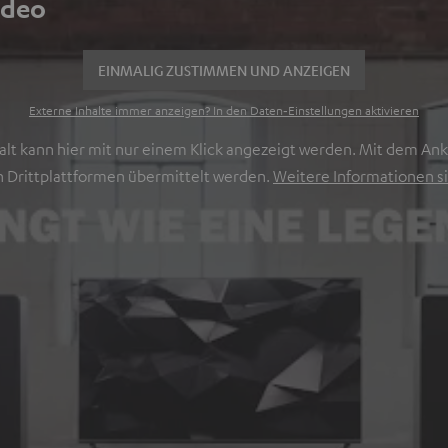
ideo
EINMALIG ZUSTIMMEN UND ANZEIGEN
Externe Inhalte immer anzeigen? In den Daten‑Einstellungen aktivieren
lt kann hier mit nur einem Klick angezeigt werden. Mit dem Ankl
 Drittplattformen übermittelt werden.
Weitere Informationen si