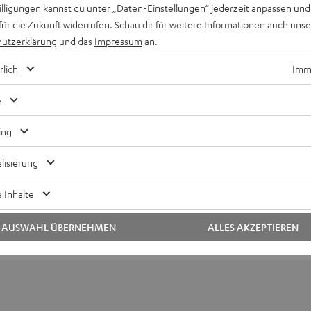
willigungen kannst du unter „Daten-Einstellungen“ jederzeit anpassen und
für die Zukunft widerrufen. Schau dir für weitere Informationen auch uns
utzerklärung
und das
Impressum
an.
rlich
Imme
e
Keinen Store in der Nähe? Kein Problem,
beratung
beraten dich auch persönlich am Telefo
ing
Hier Termin buchen
lisierung
 Inhalte
AUSWAHL ÜBERNEHMEN
ALLES AKZEPTIEREN