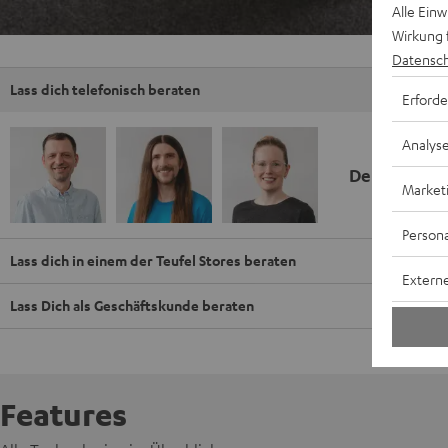
Alle Ein
Wirkung 
Datensch
Lass dich telefonisch beraten
Erforde
Analys
Deine Kauf
Market
Persona
Lass dich in einem der Teufel Stores beraten
Externe
Lass Dich als Geschäftskunde beraten
Features