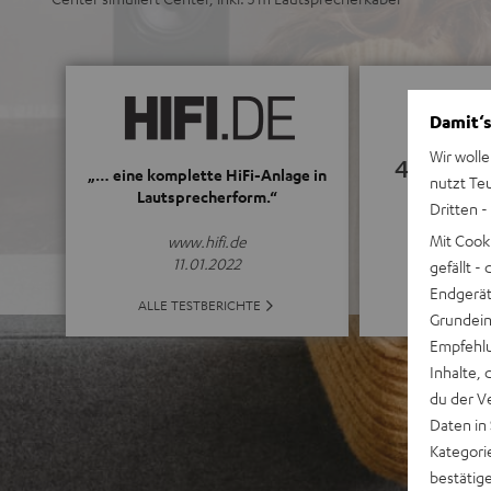
Damit‘s
Wir wolle
4.85
„… eine komplette HiFi-Anlage in
nutzt Te
Lautsprecherform.“
Dritten -
(4.85 von 5 b
Mit Cook
www.hifi.de
11.01.2022
gefällt 
Endgerät.
ALLE BE
ALLE TESTBERICHTE
Grundeins
Empfehlu
Inhalte, 
du der V
Daten in
Kategori
bestätig