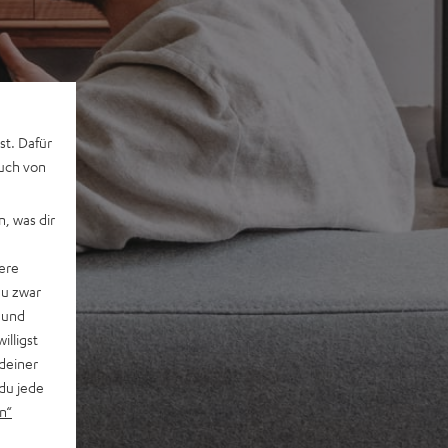
st. Dafür
auch von
, was dir
ere
du zwar
 und
willigst
deiner
du jede
n“