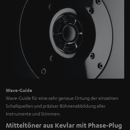
externe
Inhalte.
Der
externe
Inhalt
kann
hier
mit
nur
einem
Klick
Wave-Guide
angezeigt
Wave-Guide für eine sehr genaue Ortung der einzelnen
werden.
Schallquellen und präziser Bühnenabbildung aller
Mit
Instrumente und Stimmen.
dem
Anklicken
Mitteltöner aus Kevlar mit Phase-Plug