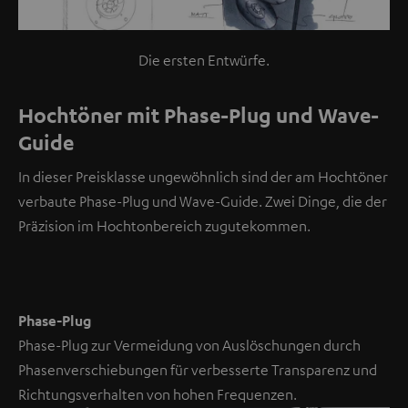
i
n
V
Die ersten Entwürfe.
i
d
Hochtöner mit Phase-Plug und Wave-
e
Guide
o
In dieser Preisklasse ungewöhnlich sind der am Hochtöner
NMALIG
verbaute Phase-Plug und Wave-Guide. Zwei Dinge, die der
STIMMEN
UND
Präzision im Hochtonbereich zugutekommen.
Externe Inhalte
ZEIGEN
immer anzeigen? In
den
Daten‑Einstellungen
aktivieren
Phase-Plug
Phase-Plug zur Vermeidung von Auslöschungen durch
YouTube-/Vimeo-
Phasenverschiebungen für verbesserte Transparenz und
Videos
Richtungsverhalten von hohen Frequenzen.
sind