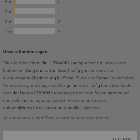
4
5
3
1
2
0
1
0
Unsere Kunden sagen
Viele Kunden loben die ULTIMA40‑Lautsprecher für ihren klaren,
kraftvollen Klang und satten Bass; häufig genannt wird die
ausgewogene Abstimmung für Filme, Musik und Games. Viele heben
Verarbeitung und elegantes Design hervor. Häufig berichten Käufer,
dass der Denon X2800H hervorragend mit den Boxen harmoniert
und viele Einstelloptionen bietet. Viele nennen zudem
unkomplizierte Installation und schnelle Lieferung.
AI-generiert aus dem Text unserer Kundenrezensionen
18.11.2025