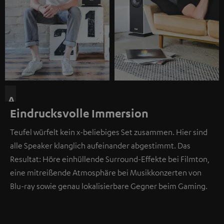
A
Eindrucksvolle Immersion
n
d
Teufel würfelt kein x-beliebiges Set zusammen. Hier sind
i
alle Speaker klanglich aufeinander abgestimmt. Das
e
Resultat: Höre einhüllende Surround-Effekte bei Filmton,
s
eine mitreißende Atmosphäre bei Musikkonzerten von
e
Blu-ray sowie genau lokalisierbare Gegner beim Gaming.
r
S
t