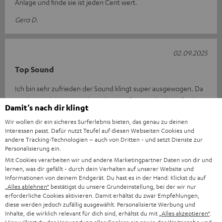
Anlage und finde sie ist jeden Cent wert.
Gero D.
02.09.2025
Top Sound
Ich bin sehr zufrieden der Sound klingt super ausgewogen. Da
macht Musik hören wieder richtig Spaß wir sind sehr zufrieden.
Damit‘s nach dir klingt
Es werden mit Si
Komplette Bewertung lesen
Wir wollen dir ein sicheres Surferlebnis bieten, das genau zu deinen
Rene T.
Interessen passt. Dafür nutzt Teufel auf diesen Webseiten Cookies und
andere Tracking-Technologien – auch von Dritten - und setzt Dienste zur
Personalisierung ein.
*
10
/ 116
automatisiert übersetzt durch
Mit Cookies verarbeiten wir und andere Marketingpartner Daten von dir und
DeepL
lernen, was dir gefällt - durch dein Verhalten auf unserer Website und
Informationen von deinem Endgerät. Du hast es in der Hand: Klickst du auf
MEHR ANZEIGEN
„Alles ablehnen“
bestätigst du unsere Grundeinstellung, bei der wir nur
erforderliche Cookies aktivieren. Damit erhältst du zwar Empfehlungen,
diese werden jedoch zufällig ausgewählt. Personalisierte Werbung und
Inhalte, die wirklich relevant für dich sind, erhältst du mit
„Alles akzeptieren“
.