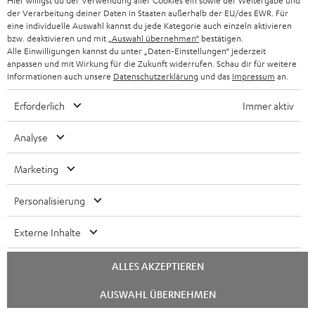
Hier willigst du der Verwendung aller Cookies ein sowie der Weitergabe und
der Verarbeitung deiner Daten in Staaten außerhalb der EU/des EWR. Für
eine individuelle Auswahl kannst du jede Kategorie auch einzeln aktivieren
bzw. deaktivieren und mit
„Auswahl übernehmen“
bestätigen.
Alle Einwilligungen kannst du unter „Daten-Einstellungen“ jederzeit
anpassen und mit Wirkung für die Zukunft widerrufen. Schau dir für weitere
Informationen auch unsere
Datenschutzerklärung
und das
Impressum
an.
„… ist und bleibt ein Highlight in seiner Preisklasse …“
Erforderlich
Immer aktiv
HiFi Vision
02/2019
Analyse
Mehr...
Marketing
Personalisierung
Externe Inhalte
ALLES AKZEPTIEREN
„… gefällt auf Anhieb durch seine angenehme, lockere
Spielweise …“
Chat
AUSWAHL ÜBERNEHMEN
starten