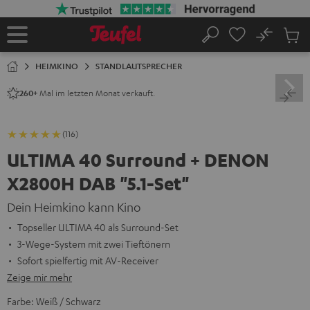
ZUM
NHALT
RINGEN
No
Abs
Startseite
Suche
Artike
im
HEIMKINO
STANDLAUTSPRECHER
Waren
Mal im letzten Monat verkauft.
260+
(116)
ULTIMA 40 Surround + DENON
X2800H DAB "5.1-Set"
Dein Heimkino kann Kino
Topseller ULTIMA 40 als Surround-Set
3-Wege-System mit zwei Tieftönern
Sofort spielfertig mit AV-Receiver
Zeige mir mehr
Farbe:
Weiß / Schwarz