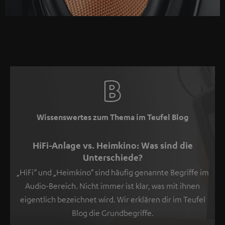
Weitere
Informationen
sind
in
der
Datenschutzerklärung
unter
I
zu
Wissenswertes zum Thema im Teufel Blog
finden
.
HiFi-Anlage vs. Heimkino: Was sind die
Unterschiede?
„HiFi“ und „Heimkino“ sind häufig genannte Begriffe im
Audio-Bereich. Nicht immer ist klar, was mit ihnen
eigentlich bezeichnet wird. Wir erklären dir im Teufel
Blog die Grundbegriffe.