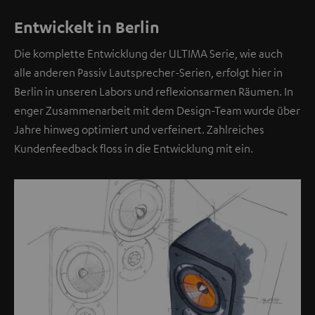
e
Entwickelt in Berlin
l
l
Die komplette Entwicklung der ULTIMA Serie, wie auch
e
alle anderen Passiv Lautsprecher-Serien, erfolgt hier in
b
Berlin in unseren Labors und reflexionsarmen Räumen. In
e
enger Zusammenarbeit mit dem Design-Team wurde über
f
Jahre hinweg optimiert und verfeinert. Zahlreiches
i
Kundenfeedback floss in die Entwicklung mit ein.
n
d
e
t
s
i
c
h
e