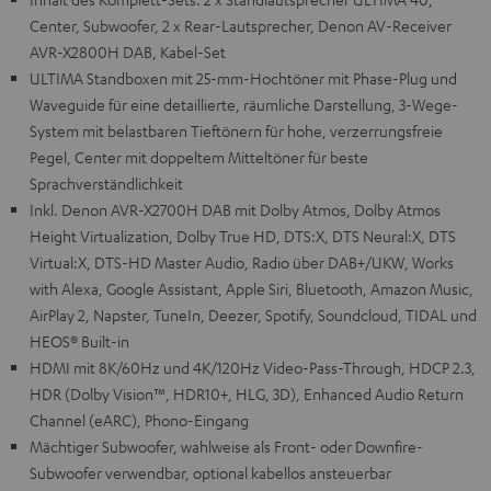
Center, Subwoofer, 2 x Rear-Lautsprecher, Denon AV-Receiver
AVR-X2800H DAB, Kabel-Set
ULTIMA Standboxen mit 25-mm-Hochtöner mit Phase-Plug und
Waveguide für eine detaillierte, räumliche Darstellung, 3-Wege-
System mit belastbaren Tieftönern für hohe, verzerrungsfreie
Pegel, Center mit doppeltem Mitteltöner für beste
Sprachverständlichkeit
Inkl. Denon AVR-X2700H DAB mit Dolby Atmos, Dolby Atmos
Height Virtualization, Dolby True HD, DTS:X, DTS Neural:X, DTS
Virtual:X, DTS-HD Master Audio, Radio über DAB+/UKW, Works
with Alexa, Google Assistant, Apple Siri, Bluetooth, Amazon Music,
AirPlay 2, Napster, TuneIn, Deezer, Spotify, Soundcloud, TIDAL und
HEOS® Built-in
HDMI mit 8K/60Hz und 4K/120Hz Video-Pass-Through, HDCP 2.3,
HDR (Dolby Vision™, HDR10+, HLG, 3D), Enhanced Audio Return
Channel (eARC), Phono-Eingang
Mächtiger Subwoofer, wahlweise als Front- oder Downfire-
Subwoofer verwendbar, optional kabellos ansteuerbar