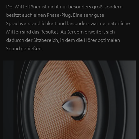
des
Der Mitteltöner ist nicht nur besonders groß, sondern
Inhalts
besitzt auch einen Phase-Plug. Eine sehr gute
wird
Sprachverständlichkeit und besonders warme, natürliche
zugestimmt,
Mitten sind das Resultat. Außerdem erweitert sich
dass
dadurch der Sitzbereich, in dem die Hörer optimalen
externe
Sound genießen.
Inhalte
angezeigt
werden.
Dabei
können
personenbezogene
Daten
an
Drittplattformen
übermittelt
werden.