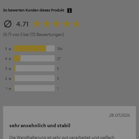
So bewerten Kunden dieses Produkt
4.71
(4.71 von 5 bei 172 Bewertungen)
5
136
4
27
3
5
2
3
1
1
28.07.2026
sehr ansehnlich und stabil
Die Wandhalterung ist sehr gut verarbeitet und vielfach