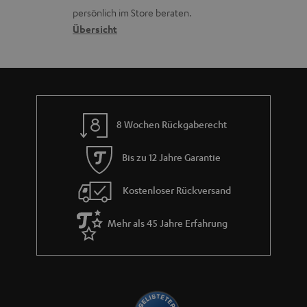
o
a
r
s
persönlich im Store beraten.
t
n
t
G
Übersicht
a
i
e
a
n
t
n
r
d
l
a
e
n
_
8 Wochen Rückgaberecht
t
h
i
i
Bis zu 12 Jahre Garantie
e
d
Kostenloser Rückversand
d
e
Mehr als 45 Jahre Erfahrung
n