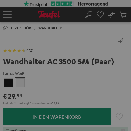
ZUM
NHALT
RINGEN
No
Abs
Startseite
Suche
Artike
im
ZUBEHÖR
WANDHALTER
Waren
(172)
Wandhalter AC 3500 SM (Paar)
Farbe:
Weiß
Schwarz
Weiß
€ 29,
99
Inkl. MwSt
und zzgl.
Versandkosten
€ 2,99
IN DEN WARENKORB
Auf Lager