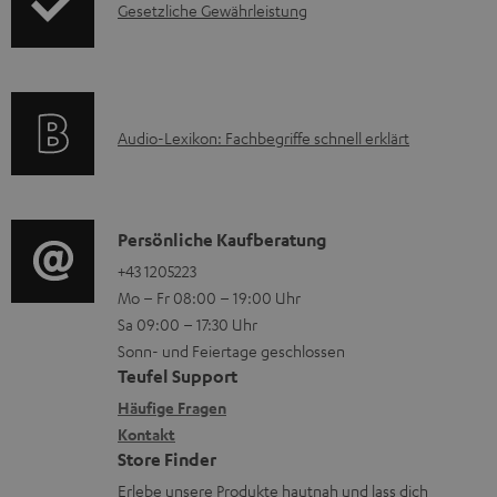
I
Gesetzliche Gewährleistung
r
A
.
n
n
m
Q
s
t
f
a
s
u
e
o
t
p
r
A
Audio-Lexikon: Fachbegriffe schnell erklärt
r
i
p
l
u
m
o
o
a
d
a
n
r
d
i
K
Persönliche Kaufberatung
t
e
t
e
o
o
+43 1205223
i
n
.
n
Mo – Fr 08:00 – 19:00 Uhr
-
n
o
z
l
Sa 09:00 – 17:30 Uhr
L
t
n
u
Sonn- und Feiertage geschlossen
i
e
a
e
Teufel Support
m
n
x
k
n
Häufige Fragen
V
k
i
Kontakt
t
z
e
s
Store Finder
k
d
u
r
.
Erlebe unsere Produkte hautnah und lass dich