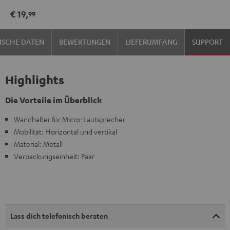
(Stk.)
(Stk.)
€ 19,
99
Schwarz
Weiß
ISCHE DATEN
BEWERTUNGEN
LIEFERUMFANG
SUPPORT
Highlights
Die Vorteile im Überblick
Wandhalter für Micro-Lautsprecher
Mobilität: Horizontal und vertikal
Material: Metall
Verpackungseinheit: Paar
Lass dich telefonisch beraten