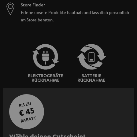
Store Finder
Erlebe unsere Produkte hautnah und lass dich persönlich
im Store beraten.
BIS ZU
€ 45
RABATT
N
Wähle deinen Gutschein!