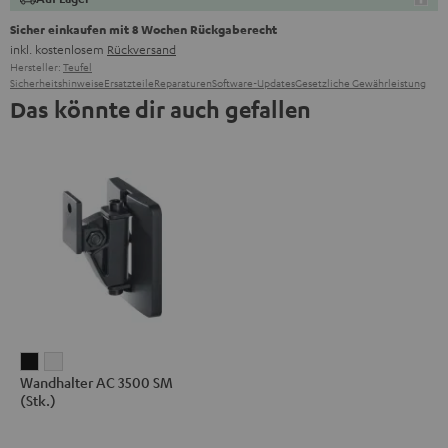
Sicher einkaufen mit 8 Wochen Rückgaberecht
inkl. kostenlosem
Rückversand
Hersteller:
Teufel
Sicherheitshinweise
Ersatzteile
Reparaturen
Software-Updates
Gesetzliche Gewährleistung
Das könnte dir auch gefallen
Wandhalter
Wandhalter
Wandhalter AC 3500 SM
AC
AC
(Stk.)
3500
3500
SM
SM