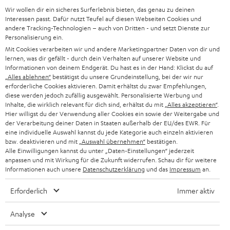
Wir wollen dir ein sicheres Surferlebnis bieten, das genau zu deinen
SOUNDBAR
u
KARRIERE
Interessen passt. Dafür nutzt Teufel auf diesen Webseiten Cookies und
DEUTSCHLAND
n
andere Tracking-Technologien – auch von Dritten - und setzt Dienste zur
STEREO
Personalisierung ein.
PRESSE & MARKETING
g
Mit Cookies verarbeiten wir und andere Marketingpartner Daten von dir und
ÖSTERREICH
SMART HOME
lernen, was dir gefällt - durch dein Verhalten auf unserer Website und
GESCHÄFTSKUNDEN
Informationen von deinem Endgerät. Du hast es in der Hand: Klickst du auf
„Alles ablehnen“
bestätigst du unsere Grundeinstellung, bei der wir nur
SCHWEIZ
BLUETOOTH-LAUTSPRECHER
PARTNERPROGRAMM
erforderliche Cookies aktivieren. Damit erhältst du zwar Empfehlungen,
diese werden jedoch zufällig ausgewählt. Personalisierte Werbung und
KOPFHÖRER
Inhalte, die wirklich relevant für dich sind, erhältst du mit
„Alles akzeptieren“
.
NIEDERLANDE
BLOG
Hier willigst du der Verwendung aller Cookies ein sowie der Weitergabe und
der Verarbeitung deiner Daten in Staaten außerhalb der EU/des EWR. Für
BLUETOOTH-KOPFHÖRER
NEWSLETTER
eine individuelle Auswahl kannst du jede Kategorie auch einzeln aktivieren
BELGIEN
bzw. deaktivieren und mit
„Auswahl übernehmen“
bestätigen.
STEREOANLAGEN
Alle Einwilligungen kannst du unter „Daten-Einstellungen“ jederzeit
STORES
anpassen und mit Wirkung für die Zukunft widerrufen. Schau dir für weitere
FRANKREICH
LAUTSPRECHER
Informationen auch unsere
Datenschutzerklärung
und das
Impressum
an.
DEINE VORTEILE BEI TEUFEL
Erforderlich
Immer aktiv
POLEN
ULTIMA-SERIE
TEUFEL STORY
Analyse
IN-EAR-KOPFHÖRER
SPANIEN
UNSER MANAGEMENT