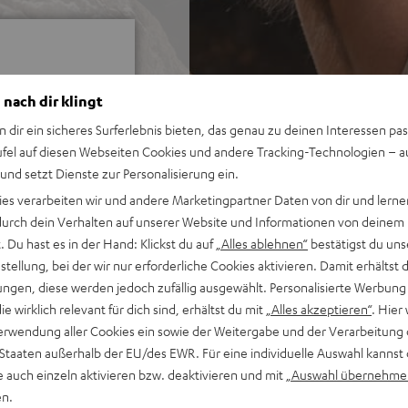
 nach dir klingt
n dir ein sicheres Surferlebnis bieten, das genau zu deinen Interessen pas
ei 849 Bewertungen)
ufel auf diesen Webseiten Cookies und andere Tracking-Technologien – 
 und setzt Dienste zur Personalisierung ein.
ies verarbeiten wir und andere Marketingpartner Daten von dir und lernen
- durch dein Verhalten auf unserer Website und Informationen von deinem
WERTUNGEN
 Du hast es in der Hand: Klickst du auf
„Alles ablehnen“
bestätigst du uns
tellung, bei der wir nur erforderliche Cookies aktivieren. Damit erhältst 
ngen, diese werden jedoch zufällig ausgewählt. Personalisierte Werbung
die wirklich relevant für dich sind, erhältst du mit
„Alles akzeptieren“
. Hier 
erwendung aller Cookies ein sowie der Weitergabe und der Verarbeitung 
 Staaten außerhalb der EU/des EWR. Für eine individuelle Auswahl kannst 
e auch einzeln aktivieren bzw. deaktivieren und mit
„Auswahl übernehme
en.