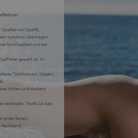
effektiver
Qualität von Spotify,
ppen-synchron übertragen
gnet fürs Duschen und bei
opfhörer gepairt ist, In-
lloses Telefonieren, Skypen,
ät
zise Höhen und starkem
e verbinden, Teufel Go App
r einen festen,
res Neckband