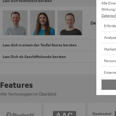
Lass dich telefonisch beraten
Alle Ein
Wirkung 
Datensch
Deine Kauf
Erforde
Analys
Lass dich in einem der Teufel Stores beraten
Market
Lass Dich als Geschäftskunde beraten
Persona
Externe
Features
Alle Technologien im Überblick