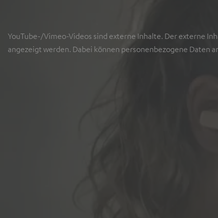
YouTube-/Vimeo-Videos sind externe Inhalte. Der externe Inha
angezeigt werden. Dabei können personenbezogene Daten an