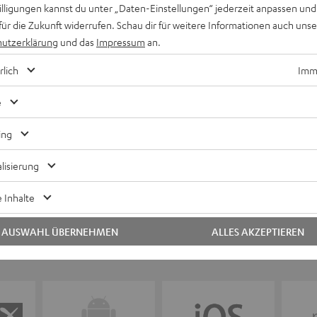
willigungen kannst du unter „Daten-Einstellungen“ jederzeit anpassen und
für die Zukunft widerrufen. Schau dir für weitere Informationen auch uns
utzerklärung
und das
Impressum
an.
Keinen Store in der Nähe? Kein Problem,
beratung
beraten dich auch persönlich am Telefo
rlich
Imme
Hier Termin buchen
e
ing
lisierung
 Inhalte
AUSWAHL ÜBERNEHMEN
ALLES AKZEPTIEREN