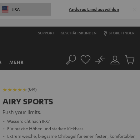
Anderes Land auswählen
USA
SUPPORT
GESCHÄFTSKUNDEN
STORE FINDER
No
R
MEHR
Suche
Mein
Artikel
Konto
im
Warenk
(849)
AIRY SPORTS
Push your limits.
Wasserdicht nach IPX7
Für präzise Höhen und starken Kickbass
Extrem weiche, biegsame Ohrbügel für einen festen, komfortablen