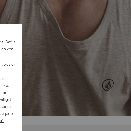
st. Dafür
auch von
, was dir
ere
du zwar
 und
willigst
deiner
du jede
n“