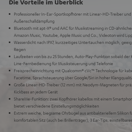
Die Vorteile im Überblick
Professioneller In-Ear-Sportkopfhörer mit Linear-HD-Treiber und 
Außenschalldämpfung
Bluetooth mit apt-X® und AAC für Musikstreaming in CD-ähnlicher 
Amazon Music, Youtube, Apple Music und Co., Videoton wird Li
Wasserdicht nach IPX7, kurzzeitiges Untertauchen möglich, geei
Regen
Laufzeiten von bis zu 25 Stunden, Auto-Play-Funktion sobald der K
Line-Fernbedienung für Musiksteuerung und Telefonie
Freisprecheinrichtung mit Qualcomm® cVc™ Technologie für kabe
Facetime, Sprachsteuerung über Google/Siri in hoher Klangqualit
Große Linear-HD-Treiber (12 mm) mit Neodym-Magneten für prä
Kickbass an jedem Gerät
ShareMe-Funktion: zwei Kopfhörer kabellos mit einem Smartphon
bietet verschiedene Einstellungsmöglichkeiten
Extrem weiche, biegsame Ohrbügel aus antibakteriellem Silikon fü
komfortablen Sitz (auch bei Brillenträger), 3 Ear-Tips, einstellba