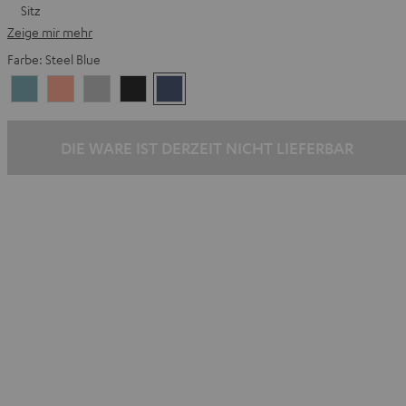
Sitz
Zeige mir mehr
Farbe:
Steel Blue
Arctic
Coral
Moon
Night
Steel
Blue
Pink
Gray
Black
Blue
DIE WARE IST DERZEIT NICHT LIEFERBAR