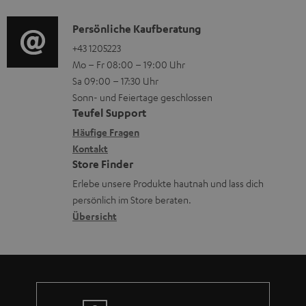
r
d
a
s
u
i
K
Persönliche Kaufberatung
t
n
o
o
+43 1205223
i
Mo – Fr 08:00 – 19:00 Uhr
t
-
n
o
Sa 09:00 – 17:30 Uhr
e
L
t
n
Sonn- und Feiertage geschlossen
r
e
a
e
Teufel Support
l
x
k
n
Häufige Fragen
a
i
Kontakt
t
z
Store Finder
d
k
d
u
Erlebe unsere Produkte hautnah und lass dich
e
o
a
r
persönlich im Store beraten.
n
n
t
G
Übersicht
e
a
n
r
a
n