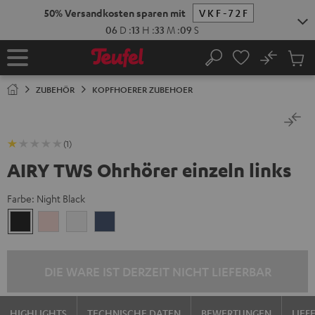
ZUM
50% Versandkosten sparen mit
VKF-72F
NHALT
RINGEN
06
D
:
13
H
:
33
M
:
08
S
No
Abs
Startseite
Suche
Artike
im
ZUBEHÖR
KOPFHOERER ZUBEHOER
Waren
(1)
AIRY TWS Ohrhörer einzeln links
Farbe:
Night Black
Night
Pale
Silver
Steel
Black
Gold
White
Blue
DIE WARE IST DERZEIT NICHT LIEFERBAR
HIGHLIGHTS
TECHNISCHE DATEN
BEWERTUNGEN
LIE