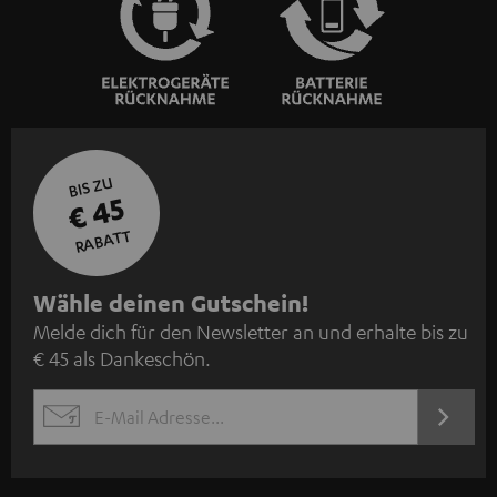
BIS ZU
€ 45
RABATT
N
Wähle deinen Gutschein!
Melde dich für den Newsletter an und erhalte bis zu
e
€ 45 als Dankeschön.
w
s
JETZT
EMAIL
l
ANME
WIDGET
e