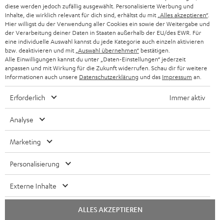
diese werden jedoch zufällig ausgewählt. Personalisierte Werbung und
KOPFHÖRER
Inhalte, die wirklich relevant für dich sind, erhältst du mit
„Alles akzeptieren“
.
NIEDERLANDE
BLOG
Hier willigst du der Verwendung aller Cookies ein sowie der Weitergabe und
der Verarbeitung deiner Daten in Staaten außerhalb der EU/des EWR. Für
BLUETOOTH-KOPFHÖRER
NEWSLETTER
eine individuelle Auswahl kannst du jede Kategorie auch einzeln aktivieren
BELGIEN
bzw. deaktivieren und mit
„Auswahl übernehmen“
bestätigen.
STEREOANLAGEN
Alle Einwilligungen kannst du unter „Daten-Einstellungen“ jederzeit
STORES
anpassen und mit Wirkung für die Zukunft widerrufen. Schau dir für weitere
FRANKREICH
LAUTSPRECHER
Informationen auch unsere
Datenschutzerklärung
und das
Impressum
an.
DEINE VORTEILE BEI TEUFEL
Erforderlich
Immer aktiv
POLEN
ULTIMA-SERIE
TEUFEL STORY
Analyse
IN-EAR-KOPFHÖRER
SPANIEN
UNSER MANAGEMENT
Marketing
FANSHOP
NACHHALTIGKEIT
ITALIEN
NEUHEITEN
Personalisierung
UNSERE WERTE
Technische Änderungen, Tippfehler und Irrtum vorbehalten. Das auf unseren
USA
Externe Inhalte
Fotos abgebildete Zubehör ist nicht im Lieferumfang enthalten. Etwaige
BILDUNGSRABATT
Entsorgungsgebühren für Batterien sind im Preis inbegriffen.
WEITERE LÄNDER
ALLES AKZEPTIEREN
GESCHENKGUTSCHEIN
©2026 Lautsprecher Teufel GmbH - All rights reserved.