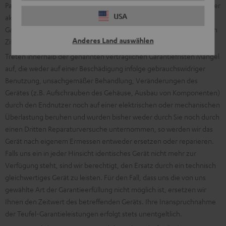
Passiv-Systeme), welches aus mehreren einzelnen passiven und/oder
USA
aktiven Komponenten besteht, wird bei der Bewertung der
Garantiefrist auf die einzelne Komponente abgestellt. Es gelten dann
Anderes Land auswählen
Ziffer 4. lit. a) und b) entsprechend.
Treten innerhalb der genannten vertraglichen Garantiefristen Mängel
auf, die weder auf einer Beschädigung infolge gebrauchswidriger
Benutzung, unsachgemäßer Behandlung, Veränderungen des
Gerätes (z.B. Aufschrauben des Gehäuse, Ausbau von Komponenten)
durch den Endnutzer noch auf einer elektrischen oder mechanischen
Überlastung beruhen und wurden bisher weder durch Sie noch durch
einen Dritten Reparaturversuche unternommen, so werden wir das
Gerät nach eigenem Ermessen entweder ersetzen oder reparieren.
Falls uns ein in jeder Hinsicht identisches Gerät nicht mehr zur
Verfügung steht, sind wir berechtigt, den Ersatz durch ein technisch
gleichwertiges Gerät zu leisten. Für den Fall, dass uns die von uns
gewählte Art der Garantieerfüllung nicht möglich ist, ersetzen wir
Ihnen den Zeitwert des betreffenden Geräts. Ihre Inanspruchnahme
der Teufel-Garantieleistungen erfolgt stets unentgeltlich.