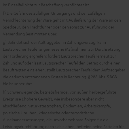
im Einzelfall nicht zur Beschaffung verpflichtet ist.
f) Die Gefahr des zufälligen Untergangs und der zufälligen
Verschlechterung der Ware geht mit Auslieferung der Ware an den
Spediteur, den Frachtführer oder den sonst zur Ausführung der
Versendung Bestimmten über.
g) Befindet sich der Auftraggeber in Zahlungsverzug, kann
Lautsprecher Teufel angemessene Maßnahmen zur Durchsetzung
der Forderung ergreifen; fordert Lautsprecher Teufel erneut zur
Zahlung auf oder lässt Lautsprecher Teufel den Betrag durch einen
Beauftragten einziehen, stellt Lautsprecher Teufel dem Auftraggeber
die dadurch entstandenen Kosten in Rechnung. § 288 Abs. 5 BGB
bleibt unberührt.
h) Schwerwiegende, betriebsfremde, von außen herbeigeführte
Ereignisse (‚höhere Gewalt‘), wie insbesondere aber nicht
abschließend Naturkatastrophen, Epidemien, Arbeitskämpfe,
politische Unruhen, kriegerische oder terroristische
Auseinandersetzungen, die unvorhersehbare Folgen für die
Leistungsdurchführung nach sich ziehen, befreien beide Parteien für