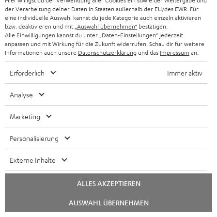
Hier willigst du der Verwendung aller Cookies ein sowie der Weitergabe und
der Verarbeitung deiner Daten in Staaten außerhalb der EU/des EWR. Für
eine individuelle Auswahl kannst du jede Kategorie auch einzeln aktivieren
13. Urheberrechte, Kundenbewertungen
bzw. deaktivieren und mit
„Auswahl übernehmen“
bestätigen.
a) Wir haben an allen digitalen Inhalten, insbesondere an allen Bildern,
Alle Einwilligungen kannst du unter „Daten-Einstellungen“ jederzeit
anpassen und mit Wirkung für die Zukunft widerrufen. Schau dir für weitere
Filmen und Texten, die in unserem Online Shop veröffentlicht
Informationen auch unsere
Datenschutzerklärung
und das
Impressum
an.
werden, entsprechende Urheber- und/oder exklusive
Nutzungsrechte. Eine Verwendung oder Extrahierung dieser Inhalte
Erforderlich
Immer aktiv
ist ohne unsere ausdrückliche Zustimmung nicht gestattet.
Analyse
b) Sofern Sie für die von Ihnen bei Lautsprecher Teufel erworbenen
Produkte eine Bewertung gemäß unserem
Marketing
Kundenbewertungssystem abgeben, gewähren Sie uns eine zeitlich
und örtlich unbeschränkte kostenlose und nicht-exklusive Lizenz zur
Personalisierung
weiteren Verwendung der Bewertungsinhalte online wie offline. Dazu
gehört insbesondere das Recht, Ihre Bewertung in unseren
Externe Inhalte
Webshops und auf anderen Websites zu veröffentlichen, das Recht,
Ihre Bewertung in unserer Printwerbung zu verwenden wie auch das
ALLES AKZEPTIEREN
Recht, Ihre Bewertungen zu bearbeiten, in eine andere Sprache zu
übersetzen und/oder zu kürzen. Wir behalten uns vor, Ihre
Chat
AUSWAHL ÜBERNEHMEN
starten
Kundenbewertung nicht oder nur zeitweilig auf unserer Website oder