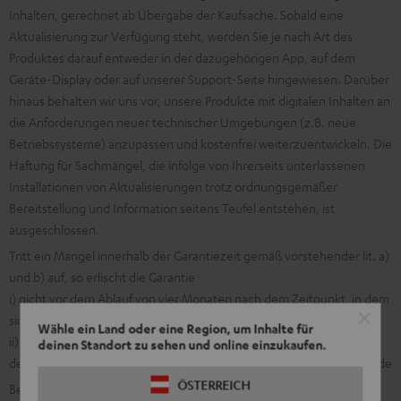
Inhalten, gerechnet ab Übergabe der Kaufsache. Sobald eine
Aktualisierung zur Verfügung steht, werden Sie je nach Art des
Produktes darauf entweder in der dazugehörigen App, auf dem
Geräte-Display oder auf unserer Support-Seite hingewiesen. Darüber
hinaus behalten wir uns vor, unsere Produkte mit digitalen Inhalten an
die Anforderungen neuer technischer Umgebungen (z.B. neue
Betriebssysteme) anzupassen und kostenfrei weiterzuentwickeln. Die
Haftung für Sachmängel, die infolge von Ihrerseits unterlassenen
Installationen von Aktualisierungen trotz ordnungsgemäßer
Bereitstellung und Information seitens Teufel entstehen, ist
ausgeschlossen.
Tritt ein Mangel innerhalb der Garantiezeit gemäß vorstehender lit. a)
und b) auf, so erlischt die Garantie
i) nicht vor dem Ablauf von vier Monaten nach dem Zeitpunkt, in dem
sich der Mangel erstmals gezeigt hat und
Wähle ein Land oder eine Region, um Inhalte für
ii) nicht vor dem Ablauf von zwei Monaten nach dem Zeitpunkt, in
deinen Standort zu sehen und online einzukaufen.
dem die nachgebesserte oder ersetzte Ware an Sie übergeben wurde
ÖSTERREICH
Beim Erwerb eines Sets (z.B. "5.1. Set") oder Mischsystems (Aktiv-