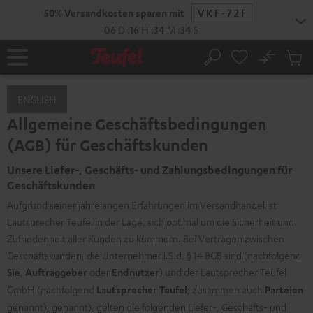
ZUM
NHALT
RINGEN
No
Abs
Startseite
Suche
Artike
im
ENGLISH
Waren
Allgemeine Geschäftsbedingungen
(AGB) für Geschäftskunden
Unsere Liefer-, Geschäfts- und Zahlungsbedingungen für
Geschäftskunden
Aufgrund seiner jahrelangen Erfahrungen im Versandhandel ist
Lautsprecher Teufel in der Lage, sich optimal um die Sicherheit und
Zufriedenheit aller Kunden zu kümmern. Bei Verträgen zwischen
Geschäftskunden, die Unternehmer i.S.d. § 14 BGB sind (nachfolgend
Sie
,
Auftraggeber
oder
Endnutzer
) und der Lautsprecher Teufel
GmbH (nachfolgend
Lautsprecher Teufel
; zusammen auch
Parteien
genannt), genannt), gelten die folgenden Liefer-, Geschäfts- und