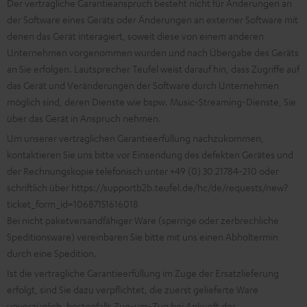
Der vertragliche Garantieanspruch besteht nicht für Änderungen an
der Software eines Geräts oder Änderungen an externer Software mit
denen das Gerät interagiert, soweit diese von einem anderen
Unternehmen vorgenommen wurden und nach Übergabe des Geräts
an Sie erfolgen. Lautsprecher Teufel weist darauf hin, dass Zugriffe auf
das Gerät und Veränderungen der Software durch Unternehmen
möglich sind, deren Dienste wie bspw. Music-Streaming-Dienste, Sie
über das Gerät in Anspruch nehmen.
Um unserer vertraglichen Garantieerfüllung nachzukommen,
kontaktieren Sie uns bitte vor Einsendung des defekten Gerätes und
der Rechnungskopie telefonisch unter +49 (0) 30 21784-210 oder
schriftlich über
https://supportb2b.teufel.de/hc/de/requests/new?
ticket_form_id=10687151616018
Bei nicht paketversandfähiger Ware (sperrige oder zerbrechliche
Speditionsware) vereinbaren Sie bitte mit uns einen Abholtermin
durch eine Spedition.
Ist die vertragliche Garantieerfüllung im Zuge der Ersatzlieferung
erfolgt, sind Sie dazu verpflichtet, die zuerst gelieferte Ware
unverzüglich, bestenfalls Zug-um-Zug bei Ankunft der