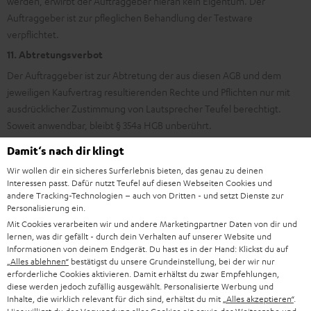
werden, erwirbt der Auftraggeber hieran kein Eigentum. Der
Auftraggeber ist zur pfleglichen Behandlung der Testware
verpflichtet.
11. Abtretungsverbot
Der Auftraggeber ist zur Abtretung der aus diesen AGB und dem
jeweiligen Kaufvertrag resultierenden Rechte und Pflichten nur mit
ausdrücklicher Zustimmung von Lautsprecher Teufel berechtigt.
Soweit anwendbar, bleibt § 354a HGB unberührt.
Damit‘s nach dir klingt
12. Geheimhaltung
Wir wollen dir ein sicheres Surferlebnis bieten, das genau zu deinen
a) Die Parteien verpflichten sich, sämtliche ihnen im Zusammenhang
Interessen passt. Dafür nutzt Teufel auf diesen Webseiten Cookies und
andere Tracking-Technologien – auch von Dritten - und setzt Dienste zur
mit den jeweiligen Verträgen zugänglich werdenden Informationen
Personalisierung ein.
vertraulich zu behandeln und sie – soweit nicht zur Erreichung des
Mit Cookies verarbeiten wir und andere Marketingpartner Daten von dir und
Vertragszweckes geboten – ohne schriftliche Einwilligung der
lernen, was dir gefällt - durch dein Verhalten auf unserer Website und
anderen Partei weder an Dritte weiterzuleiten noch Dritten in
Informationen von deinem Endgerät. Du hast es in der Hand: Klickst du auf
„Alles ablehnen“
bestätigst du unsere Grundeinstellung, bei der wir nur
irgendeiner Weise zugänglich zu machen.
erforderliche Cookies aktivieren. Damit erhältst du zwar Empfehlungen,
b) Dies gilt nicht für Informationen, die an zur beruflichen
diese werden jedoch zufällig ausgewählt. Personalisierte Werbung und
Inhalte, die wirklich relevant für dich sind, erhältst du mit
„Alles akzeptieren“
.
Verschwiegenheit verpflichtete Berater weitergegeben werden.