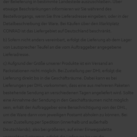
der Belieferung in bestimmte Landesteile auszuschließen. Über
etwaige Beschränkungen informieren wir Sie während des
Bestellvorgangs, wenn Sie Ihre Lieferadresse eingeben, oder in der
Detailbeschreibung der Ware. Bei Käufen über den Marktplatz
CONRAD ist das Liefergebiet auf Deutschland beschränkt.
b) Sofern nicht anders vereinbart, erfolgt die Lieferung ab dem Lager
von Lautsprecher Teufel an die vom Auftraggeber angegebene
Lieferadresse.
c) Aufgrund der Größe unserer Produkte ist ein Versand an
Packstationen nicht möglich. Bei Zustellung per DHL erfolgt die
Lieferung direkt bis in die Geschäftsräume. Dabei kann es bei
Lieferungen per DHL vorkommen, dass eine aus mehreren Paketen
bestehende Sendung an verschiedenen Tagen angeliefert wird. Sollte
eine Annahme der Sendung in den Geschäftsräumen nicht möglich
sein, erhält der Auftraggeber eine Benachrichtigung von der DHL,
um die Ware dann vom jeweiligen Postamt abholen zu können. Bei
einer Zustellung per Spedition (innerhalb und außerhalb
Deutschlands), also bei größeren, auf einer Einwegpalette
verpackten Systemen, erfolgt die Lieferung bis vor die