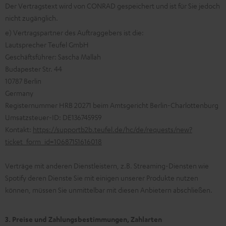
Der Vertragstext wird von CONRAD gespeichert und ist für Sie jedoch
nicht zugänglich.
e) Vertragspartner des Auftraggebers ist die:
Lautsprecher Teufel GmbH
Geschäftsführer: Sascha Mallah
Budapester Str. 44
10787 Berlin
Germany
Registernummer HRB 20271 beim Amtsgericht Berlin-Charlottenburg
Umsatzsteuer-ID: DE136745959
Kontakt:
https://supportb2b.teufel.de/hc/de/requests/new?
ticket_form_id=10687151616018
Verträge mit anderen Dienstleistern, z.B. Streaming-Diensten wie
Spotify deren Dienste Sie mit einigen unserer Produkte nutzen
können, müssen Sie unmittelbar mit diesen Anbietern abschließen.
3. Preise und Zahlungsbestimmungen, Zahlarten