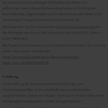
Sie müssen für einen etwaigen Wertverlust der Waren nur
aufkommen, wenn dieser Wertverlust auf einen zur Prüfung der
Beschaffenheit, Eigenschaften und Funktionsweise der Waren nicht
notwendigen Umgang mit ihnen zurückzuführen ist.
Bitte beachten Sie die ergänzenden
Verpackungsanweisungen
bei
der Rückgabe von Waren, die Gefahrgüter beinhalten (z.B. Lithium-
Ionen-Batterien).
Bei Fragen zur Rücksendung von Produkten kontaktieren Sie uns bitte
vorher über unsere Kontaktseite
https://supportb2b.teufel.de/hc/de/requests/new?
ticket_form_id=10687151616018.
7. Haftung
a) Die Haftung der Parteien sowie ihrer Erfüllungs- und
Verrichtungsgehilfen ist für schuldhaft verursachte Schäden
ausgeschlossen, soweit der Schaden nicht durch Vorsatz oder grobe
Fahrlässigkeit herbeigeführt wurde; dies gilt nicht bei:
- Schäden aus der Verletzung des Lebens, des Körpers oder