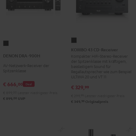
KOMBO
DENON
43
KOMBO 43 CD-Receiver
DRA-
CD-
DENON DRA-900H
Kompakter HiFi-Stereo-Receiver
900H
der Spitzenklasse mit kräftigem,
Receiver
AV-Netzwerk-Receiver der
Schwarz
basslastigem Sound für
Schwarz
Spitzenklasse
Regallautsprecher wie zum Beispiel
ULTIMA 20 und VT 11
€ 666,
00
Deal
€ 329,
99
€ 899,
00
Letzter niedrigster Preis
€ 299,
99
Letzter niedrigster Preis
00
€ 899,
UVP
99
€ 349,
Originalpreis