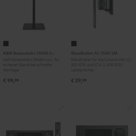
K&M
Wandhalter
Boxenstativ
AC
K&M Boxenstativ 29680 kurz
Wandhalter AC 5500 SM
29680
5500
K&M Boxenstativ 29680 kurz: für
Wandhalter für die Columa 300 (CL
sicheren Stand bei schneller
302 FCR) und LT 4 (L 430 FCR)
kurz
SM
Montage
Lautsprecher
Schwarz
Schwarz
€ 99,
€ 29,
99
99