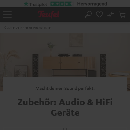
ZUM
NHALT
RINGEN
No
Abs
Startseite
Suche
Artike
im
ALLE ZUBEHÖR PRODUKTE
Waren
Macht deinen Sound perfekt.
Zubehör: Audio & HiFi
Geräte