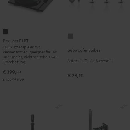
Pro-
Subwoofer
Ject
Pro-Ject E1 BT
Spikes
E1
HiFi-Plattenspieler mit
Subwoofer Spikes
Titan
Riemenantrieb, geeignet für LPs
BT
und Singles, elektronische 33/45-
Schwarz
Spikes für Teufel-Subwoofer
Umschaltung
€ 399,
00
€ 29,
99
00
€ 399,
UVP