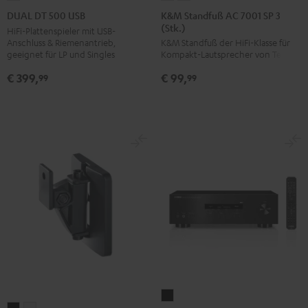
Standfuß
Standfuß
DT
K&M Standfuß AC 7001 SP 3
DUAL DT 500 USB
(Stk.)
AC
AC
500
HiFi-Plattenspieler mit USB-
Anschluss & Riemenantrieb,
K&M Standfuß der HiFi-Klasse für
7001
7001
USB
geeignet für LP und Singles
Kompakt-Lautsprecher von Teufel
SP
SP
Schwarz
€ 399,
€ 99,
3
3
99
99
(Stk.)
(Stk.)
Schwarz
Weiß
Yamaha