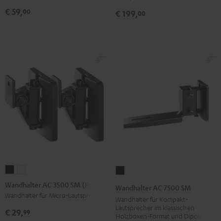
3
3
Schwarz
€ 59,
00
€ 199,
00
(Paar)
(Paar)
Schwarz
Weiß
Wandhalter
Wandhalter
Wandhalter
AC
AC
AC
Wandhalter AC 3500 SM (Paar)
Wandhalter AC 7500 SM
3500
3500
7500
Wandhalter für Micro-Lautsprecher
Wandhalter für Kompakt-
SM
SM
SM
Lautsprecher im klassischen
€ 29,
99
Holzboxen-Format und Dipole
(Paar)
(Paar)
Schwarz