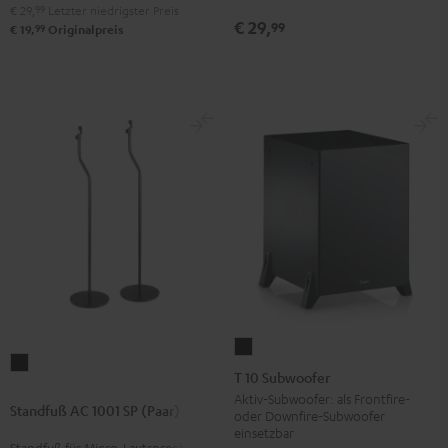
€ 29,
99
Letzter niedrigster Preis
Schwarz
Weiß
€ 29,
99
99
€ 19,
Originalpreis
T
Standfuß
10
T 10 Subwoofer
AC
Subwoofer
Aktiv-Subwoofer: als Frontfire-
Standfuß AC 1001 SP (Paar)
1001
oder Downfire-Subwoofer
Schwarz
einsetzbar
SP
Standfuß für Micro-Lautsprecher