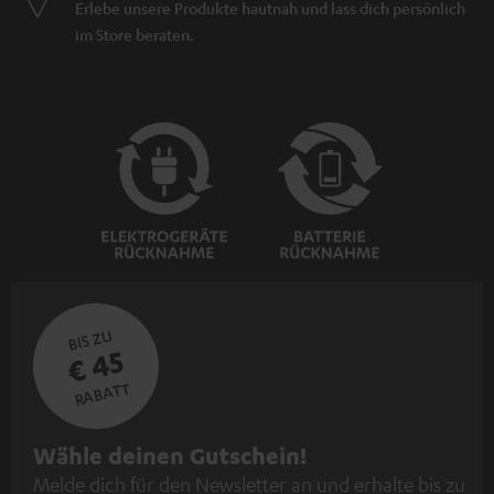
Erlebe unsere Produkte hautnah und lass dich persönlich
im Store beraten.
BIS ZU
€ 45
RABATT
N
Wähle deinen Gutschein!
Melde dich für den Newsletter an und erhalte bis zu
e