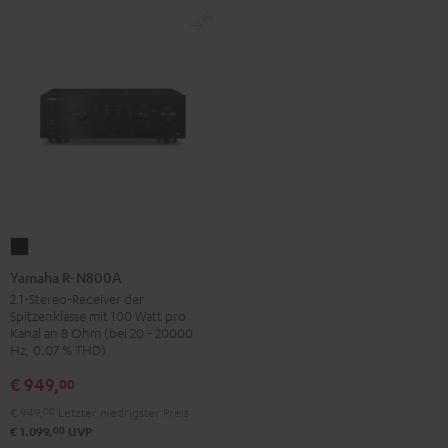
Yamaha
R-
Yamaha R-N800A
N800A
2.1-Stereo-Receiver der
Spitzenklasse mit 100 Watt pro
Schwarz
Kanal an 8 Ohm (bei 20 - 20000
Hz, 0.07 % THD)
€ 949,
00
€ 949,
00
Letzter niedrigster Preis
00
€ 1.099,
UVP