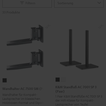
Filtern
33 Produkte
K&M
K&M
Wandhalter
Standfuß
Standfuß
AC
K&M Standfuß AC 7001 SP 3
Wandhalter AC 7500 SM (Paar)
(Paar)
AC
AC
7500
Wandhalter für Kompakt-
1 Paar K&M Standfüße AC 7001 SP 3
7001
7001
SM
Lautsprecher im klassischen
der HiFi-Klasse für Kompakt-
SP
SP
Holzboxen-Format und Dipole
(Paar)
Lautsprecher von Teufel