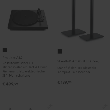
Pro-
Standfuß
Ject
Pro-Ject A1.2
AC
Standfuß AC 7001 SP (Paar)
A1.2
Vollautomatischer HiFi-
7001
Plattenspieler Pro-Ject A 1.2 mit
Standfuß der HiFi-Klasse für
Schwarz
SP
Riemenantrieb, elektronische
Kompakt-Lautsprecher
33/45-Umschaltung
(Paar)
Schwarz
€ 139,
98
€ 499,
99