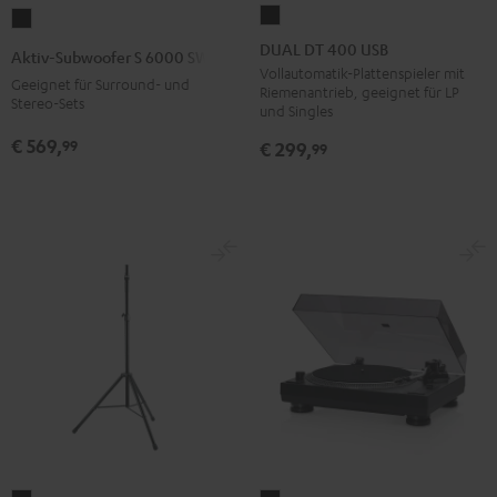
DUAL
Aktiv-
DT
Subwoofer
DUAL DT 400 USB
Aktiv-Subwoofer S 6000 SW
400
S
Vollautomatik-Plattenspieler mit
Geeignet für Surround- und
Riemenantrieb, geeignet für LP
USB
6000
Stereo-Sets
und Singles
Schwarz
SW
€ 569,
99
€ 299,
99
Schwarz