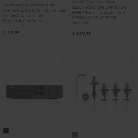
Standfuß der HiFi-Klasse
6001
6001
8500
8500
Hochwertiger Wandhalter für
ausschließlich geeignet für die
SP
SP
Kompaktlautsprecher, welche über
SM
SM
EFFEKT-Funklautsprecher und
ein M6-Gewinde in der
(Paar)
(Paar)
CONSONO 25 (CS 25 FCR-
(Paar)
(Paar)
Bodenplatte verfügen
Satelliten)
Schwarz
Weiß
Schwarz
Weiß
€ 99,
99
€ 149,
99
KOMBO
Satelliten