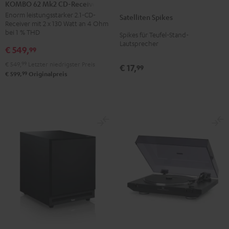
62
KOMBO 62 Mk2 CD-Receiver
Spikes
Mk2
Enorm leistungsstarker 2.1-CD-
Satelliten Spikes
Titan
Receiver mit 2 x 130 Watt an 4 Ohm
CD-
bei 1 % THD
Spikes für Teufel-Stand-
Receiver
Lautsprecher
€ 549,
99
Night
Black
€ 549,
99
Letzter niedrigster Preis
€ 17,
99
99
€ 599,
Originalpreis