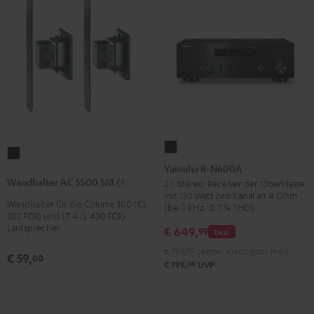
Yamaha
Wandhalter
R-
Yamaha R-N600A
AC
N600A
Wandhalter AC 5500 SM (Paar)
2.1-Stereo-Receiver der Oberklasse
5500
mit 150 Watt pro Kanal an 4 Ohm
Schwarz
Wandhalter für die Columa 300 (CL
SM
(bei 1 kHz, 0.7 % THD)
302 FCR) und LT 4 (L 430 FCR)
(Paar)
Lautsprecher
€ 649,
99
Deal
Schwarz
€ 799,
00
Letzter niedrigster Preis
€ 59,
00
00
€ 799,
UVP