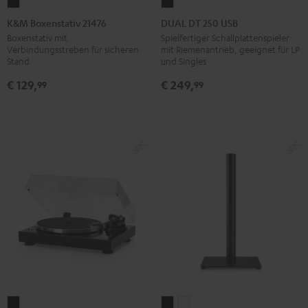
K&M
DUAL
Boxenstativ
DT
K&M Boxenstativ 21476
DUAL DT 250 USB
21476
250
Boxenstativ mit
Spielfertiger Schallplattenspieler
Verbindungsstreben für sicheren
mit Riemenantrieb, geeignet für LP
Schwarz
USB
Stand
und Singles
Schwarz
€ 129,
€ 249,
99
99
K&M
K&M
DUAL