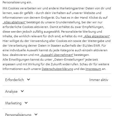
Personalisierung ein.
DEUTSCHLAND
n
Mit Cookies verarbeiten wir und andere Marketingpartner Daten von dir und
STEREO
PRESSE & MARKETING
lernen, was dir gefällt - durch dein Verhalten auf unserer Website und
g
ÖSTERREICH
Informationen von deinem Endgerät. Du hast es in der Hand: Klickst du auf
SMART HOME
„Alles ablehnen“
bestätigst du unsere Grundeinstellung, bei der wir nur
GESCHÄFTSKUNDEN
erforderliche Cookies aktivieren. Damit erhältst du zwar Empfehlungen,
SCHWEIZ
BLUETOOTH-LAUTSPRECHER
diese werden jedoch zufällig ausgewählt. Personalisierte Werbung und
PARTNERPROGRAMM
Inhalte, die wirklich relevant für dich sind, erhältst du mit
„Alles akzeptieren“
.
Hier willigst du der Verwendung aller Cookies ein sowie der Weitergabe und
KOPFHÖRER
NIEDERLANDE
der Verarbeitung deiner Daten in Staaten außerhalb der EU/des EWR. Für
BLOG
eine individuelle Auswahl kannst du jede Kategorie auch einzeln aktivieren
BLUETOOTH-KOPFHÖRER
bzw. deaktivieren und mit
„Auswahl übernehmen“
bestätigen.
NEWSLETTER
Alle Einwilligungen kannst du unter „Daten-Einstellungen“ jederzeit
BELGIEN
anpassen und mit Wirkung für die Zukunft widerrufen. Schau dir für weitere
STEREOANLAGEN
STORES
Informationen auch unsere
Datenschutzerklärung
und das
Impressum
an.
FRANKREICH
LAUTSPRECHER
Erforderlich
Immer aktiv
DEINE VORTEILE BEI TEUFEL
POLEN
ULTIMA-SERIE
Analyse
TEUFEL STORY
IN-EAR-KOPFHÖRER
SPANIEN
UNSER MANAGEMENT
Marketing
FANSHOP
NACHHALTIGKEIT
Personalisierung