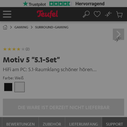
ZUM
NHALT
RINGEN
No
Abs
Startseite
Suche
Artike
im
GAMING
SURROUND-GAMING
Waren
(2)
Motiv 5 "5.1-Set"
HiFi am PC: 5.1-Raumklang schöner hören...
Farbe:
Weiß
Schwarz
Weiß
DIE WARE IST DERZEIT NICHT LIEFERBAR
BEWERTUNGEN
ZUBEHÖR
LIEFERUMFANG
SUPPORT