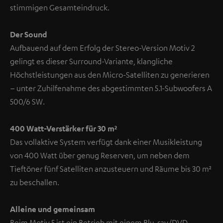
stimmigen Gesamteindruck.
Der Sound
Aufbauend auf dem Erfolg der Stereo-Version Motiv 2
gelingt es dieser Surround-Variante, klangliche
Höchstleistungen aus den Micro-Satelliten zu generieren
– unter Zuhilfenahme des abgestimmten 5.1-Subwoofers A
500/6 SW.
400 Watt-Verstärker für 30 m²
Das vollaktive System verfügt dank einer Musikleistung
von 400 Watt über genug Reserven, um neben dem
Tieftöner fünf Satelliten anzusteuern und Räume bis 30 m²
zu beschallen.
Alleine und gemeinsam
Beim Motiv 5 ist ein Betrieb mit einem Blu-ray/DVD-