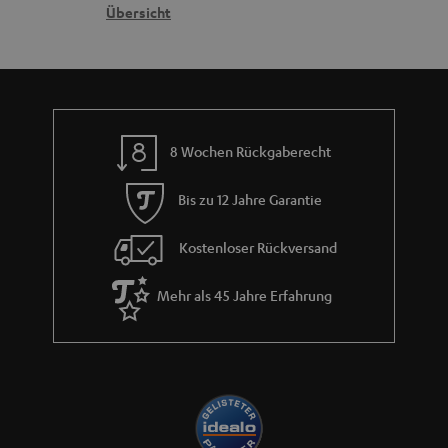
n
t
G
Übersicht
n
e
a
n
r
a
n
8 Wochen Rückgaberecht
t
i
Bis zu 12 Jahre Garantie
e
Kostenloser Rückversand
Mehr als 45 Jahre Erfahrung