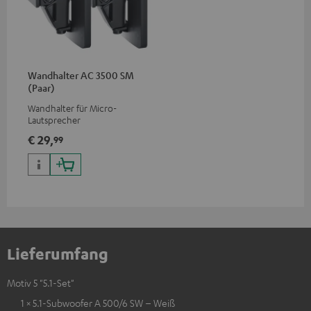
Wandhalter AC 3500 SM
(Paar)
Wandhalter für Micro-
Lautsprecher
€ 29,
99
Lieferumfang
Motiv 5 "5.1-Set"
1 × 5.1-Subwoofer A 500/6 SW – Weiß