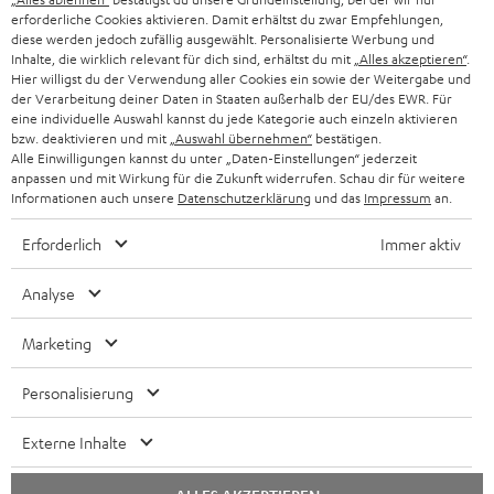
KARRIERE
DEUTSCHLAND
erforderliche Cookies aktivieren. Damit erhältst du zwar Empfehlungen,
n
STEREO
diese werden jedoch zufällig ausgewählt. Personalisierte Werbung und
PRESSE & MARKETING
Inhalte, die wirklich relevant für dich sind, erhältst du mit
„Alles akzeptieren“
.
g
ÖSTERREICH
Hier willigst du der Verwendung aller Cookies ein sowie der Weitergabe und
SMART HOME
der Verarbeitung deiner Daten in Staaten außerhalb der EU/des EWR. Für
GESCHÄFTSKUNDEN
eine individuelle Auswahl kannst du jede Kategorie auch einzeln aktivieren
SCHWEIZ
BLUETOOTH-LAUTSPRECHER
bzw. deaktivieren und mit
„Auswahl übernehmen“
bestätigen.
PARTNERPROGRAMM
Alle Einwilligungen kannst du unter „Daten-Einstellungen“ jederzeit
anpassen und mit Wirkung für die Zukunft widerrufen. Schau dir für weitere
KOPFHÖRER
NIEDERLANDE
BLOG
Informationen auch unsere
Datenschutzerklärung
und das
Impressum
an.
BLUETOOTH-KOPFHÖRER
Erforderlich
Immer aktiv
NEWSLETTER
BELGIEN
STEREOANLAGEN
Analyse
STORES
FRANKREICH
LAUTSPRECHER
DEINE VORTEILE BEI TEUFEL
Marketing
POLEN
ULTIMA-SERIE
TEUFEL STORY
Personalisierung
IN-EAR-KOPFHÖRER
SPANIEN
UNSER MANAGEMENT
Externe Inhalte
FANSHOP
NACHHALTIGKEIT