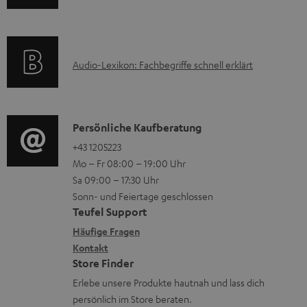
n
k
z
f
t
u
o
F
m
A
Audio-Lexikon: Fachbegriffe schnell erklärt
r
A
H
u
m
Q
e
d
a
s
r
i
K
Persönliche Kaufberatung
t
u
o
o
+43 1205223
i
n
Mo – Fr 08:00 – 19:00 Uhr
-
n
o
t
Sa 09:00 – 17:30 Uhr
L
t
n
e
Sonn- und Feiertage geschlossen
e
a
e
Teufel Support
r
x
k
n
Häufige Fragen
l
i
Kontakt
t
z
a
Store Finder
k
d
u
d
Erlebe unsere Produkte hautnah und lass dich
o
a
r
e
persönlich im Store beraten.