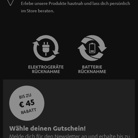
Erlebe unsere Produkte hautnah und lass dich persönlich
im Store beraten.
BIS ZU
€ 45
RABATT
N
Wähle deinen Gutschein!
Melde dich für den Newsletter an und erhalte bis zu
e