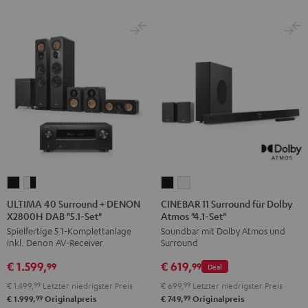
ULTIMA
ULTIMA
CINEBAR
CINEBAR
40
40
11
11
ULTIMA 40 Surround + DENON
CINEBAR 11 Surround für Dolby
X2800H DAB "5.1-Set"
Atmos "4.1-Set"
Surround
Surround
Surround
Surround
Spielfertige 5.1-Komplettanlage
Soundbar mit Dolby Atmos und
+
+
für
für
inkl. Denon AV-Receiver
Surround
DENON
DENON
Dolby
Dolby
€ 1.599,
€ 619,
X2800H
X2800H
Atmos
Atmos
99
99
Deal
DAB
DAB
"4.1-
"4.1-
€ 1.499,
99
Letzter niedrigster Preis
€ 699,
99
Letzter niedrigster Preis
"5.1-
"5.1-
Set"
Set"
99
99
€ 1.999,
Originalpreis
€ 749,
Originalpreis