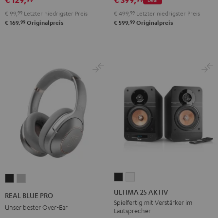
€ 99,
99
Letzter niedrigster Preis
€ 499,
99
Letzter niedrigster Preis
99
99
€ 169,
Originalpreis
€ 599,
Originalpreis
ULTIMA
ULTIMA
REAL
REAL
25
25
BLUE
BLUE
ULTIMA 25 AKTIV
REAL BLUE PRO
AKTIV
AKTIV
PRO
PRO
Spielfertig mit Verstärker im
Unser bester Over-Ear
Lautsprecher
Night
Pure
Night
Titanium