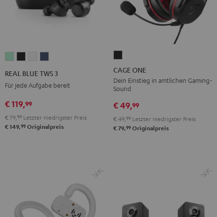
CAGE
REAL
REAL
REAL
REAL
ONE
BLUE
BLUE
BLUE
BLUE
CAGE ONE
REAL BLUE TWS 3
Night
TWS
TWS
TWS
TWS
Dein Einstieg in amtlichen Gaming-
Für jede Aufgabe bereit
Sound
Black
3
3
3
3
€ 119,
99
Misty
Night
Pure
Steel
€ 49,
99
Green
Black
White
Blue
€ 79,
99
Letzter niedrigster Preis
€ 49,
99
Letzter niedrigster Preis
99
€ 149,
Originalpreis
99
€ 79,
Originalpreis