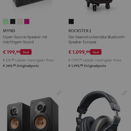
MYND
MYND
MYND
MYND
ROCKSTER
Light
Warm
Warm
Wild
2
MYND
ROCKSTER 2
Mint
Black
White
Berry
Schwarz
Open-Source-Speaker mit
Der beeindruckendste Bluetooth-
mächtigem Sound
Speaker Europas
€ 199,
€ 1.099,
99
99
Deal
Deal
€ 219,
99
Letzter niedrigster Preis
€ 1.199,
99
Letzter niedrigster Preis
99
99
€ 249,
Originalpreis
€ 1.199,
Originalpreis