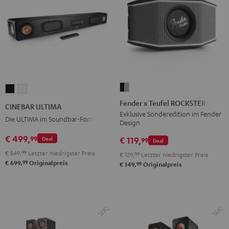
Fender
CINEBAR
CINEBAR
x
ULTIMA
ULTIMA
Fender x Teufel ROCKSTER GO 2
CINEBAR ULTIMA
Teufel
Schwarz
Weiß
Exklusive Sonderedition im Fender
Die ULTIMA im Soundbar-Format
Design
ROCKSTER
GO
€ 499,
99
€ 119,
Deal
99
Deal
2
€ 549,
99
Letzter niedrigster Preis
€ 129,
99
Letzter niedrigster Preis
Black
99
€ 699,
Originalpreis
99
€ 149,
Originalpreis
&
Steel