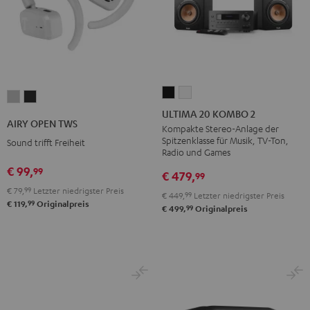
ULTIMA
ULTIMA
AIRY
AIRY
20
20
ULTIMA 20 KOMBO 2
OPEN
OPEN
AIRY OPEN TWS
KOMBO
KOMBO
Kompakte Stereo-Anlage der
TWS
TWS
Spitzenklasse für Musik, TV-Ton,
Sound trifft Freiheit
2
2
Moon
Night
Radio und Games
Schwarz
Weiß
Gray
Black
€ 99,
99
€ 479,
99
€ 79,
99
Letzter niedrigster Preis
€ 449,
99
Letzter niedrigster Preis
99
€ 119,
Originalpreis
99
€ 499,
Originalpreis