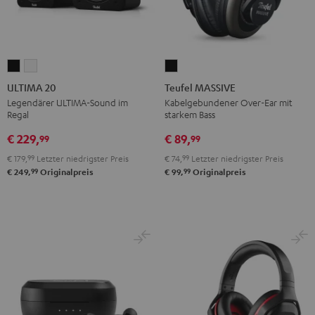
ULTIMA
ULTIMA
Teufel
20
20
MASSIVE
ULTIMA 20
Teufel MASSIVE
Schwarz
Weiß
Schwarz
Legendärer ULTIMA-Sound im
Kabelgebundener Over-Ear mit
Regal
starkem Bass
€ 229,
€ 89,
99
99
€ 179,
99
Letzter niedrigster Preis
€ 74,
99
Letzter niedrigster Preis
99
99
€ 249,
Originalpreis
€ 99,
Originalpreis