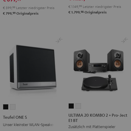
DT
DT
€ 1.149,
99
Letzter niedrigster Preis
€ 599,
99
Letzter niedrigster Preis
250
250
98
€ 1.799,
Originalpreis
99
€ 799,
Originalpreis
USB
USB
Night
Pure
Black
White
ULTIMA
ULTIMA
Teufel
Teufel
20
20
ONE
ONE
ULTIMA 20 KOMBO 2 + Pro-Ject
Teufel ONE S
E1 BT
KOMBO
KOMBO
S
S
Unser kleinster WLAN-Speaker
Zusätzlich mit Plattenspieler
2
2
Schwarz
Weiß