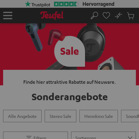
ZUM
NHALT
RINGEN
No
Abs
Startseite
Suche
Artike
im
Waren
Finde hier attraktive Rabatte auf Neuware.
Sonderangebote
Alle Angebote
Stereo Sale
Heimkino Sale
Soundb
Filtern