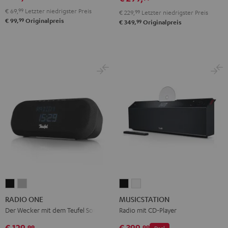
€ 69,
99
Letzter niedrigster Preis
€ 229,
99
Letzter niedrigster Preis
99
€ 99,
Originalpreis
99
€ 349,
Originalpreis
RADIO
RADIO
MUSICSTATION
MUSICSTATION
ONE
ONE
Schwarz
Weiß
RADIO ONE
MUSICSTATION
Black
Light
Der Wecker mit dem Teufel Sound
Radio mit CD-Player
Gray
€ 129,
€ 399,
99
99
Deal