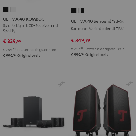
ULTIMA
ULTIMA
ULTIMA
ULTIMA
40
40
40
40
ULTIMA 40 KOMBO 3
ULTIMA 40 Surround "5.1-Set"
KOMBO
KOMBO
Surround
Surround
Spielfertig mit CD-Receiver und
Surround-Variante der ULTIMA 40
Spotify
3
3
"5.1-
"5.1-
Schwarz
Weiß
€ 849,
99
Set"
Set"
€ 829,
99
Schwarz
Weiß
€ 749,
99
Letzter niedrigster Preis
€ 769,
99
Letzter niedrigster Preis
99
/
€ 999,
Originalpreis
99
€ 999,
Originalpreis
Schwarz