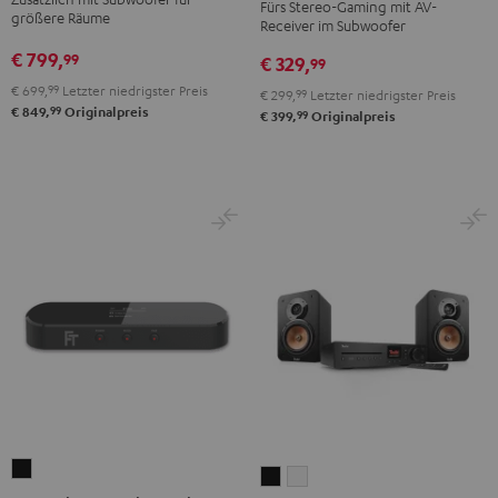
Fürs Stereo-Gaming mit AV-
"2.1-
Club
Club
größere Räume
Receiver im Subwoofer
Set"
Edition
Edition
€ 799,
99
€ 329,
Schwarz
99
Night
Pure
€ 699,
99
Letzter niedrigster Preis
Black
White
€ 299,
99
Letzter niedrigster Preis
99
€ 849,
Originalpreis
99
€ 399,
Originalpreis
FeinTech
ULTIMA
ULTIMA
BT200