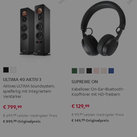
ULTIMA
ULTIMA
SUPREME
SUPREME
SUPREME
SUPREME
SUPREME
SUPREME
40
40
ON
ON
ON
ON
ON
ON
ULTIMA 40 AKTIV 3
SUPREME ON
AKTIV
AKTIV
Ivy
Moon
Night
Pale
Sand
Space
Aktives ULTIMA Soundsystem,
Kabelloser On‑Ear‑Bluetooth-
spielfertig mit integriertem
3
3
Green
Gray
Black
Gold
White
Blue
Kopfhörer mit HD‑Treibern
Verstärker
Schwarz
Weiß
€ 129,
99
€ 799,
99
€ 99,
99
Letzter niedrigster Preis
€ 699,
99
Letzter niedrigster Preis
99
€ 149,
Originalpreis
99
€ 899,
Originalpreis