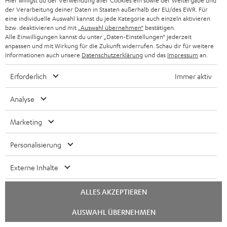
Hier willigst du der Verwendung aller Cookies ein sowie der Weitergabe und
der Verarbeitung deiner Daten in Staaten außerhalb der EU/des EWR. Für
eine individuelle Auswahl kannst du jede Kategorie auch einzeln aktivieren
bzw. deaktivieren und mit
„Auswahl übernehmen“
bestätigen.
Alle Einwilligungen kannst du unter „Daten-Einstellungen“ jederzeit
anpassen und mit Wirkung für die Zukunft widerrufen. Schau dir für weitere
Informationen auch unsere
Datenschutzerklärung
und das
Impressum
an.
ULTIMA
ULTIMA
REAL
Erforderlich
Immer aktiv
20
20
BLUE
ULTIMA 20 Surround "5.1-Set"
REAL BLUE
Analyse
Surround
Surround
Night
Surround-Variante der ULTIMA 20
Klassischer Over-Ear mit Bluetooth
"5.1-
"5.1-
Black
€ 599,
€ 149,
99
99
Marketing
Set"
Set"
€ 549,
99
Letzter niedrigster Preis
€ 129,
99
Letzter niedrigster Preis
Schwarz
Weiß
99
99
€ 699,
Originalpreis
€ 169,
Originalpreis
Personalisierung
Externe Inhalte
ALLES AKZEPTIEREN
Chat
AUSWAHL ÜBERNEHMEN
starten