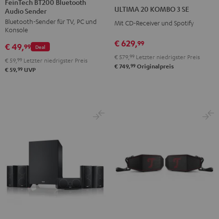
FeinTech BT200 Bluetooth
20
20
ULTIMA 20 KOMBO 3 SE
Audio Sender
Bluetooth
KOMBO
KOMBO
Bluetooth-Sender für TV, PC und
Audio
Mit CD-Receiver und Spotify
3
3
Konsole
Sender
SE
SE
€ 629,
99
€ 49,
Schwarz
99
Deal
Schwarz
Weiß
€ 579,
99
Letzter niedrigster Preis
€ 59,
99
Letzter niedrigster Preis
99
€ 749,
Originalpreis
99
€ 59,
UVP