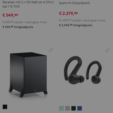
Receiver mit 2 x 130 Watt an 4 Ohm
Spare im Doppelpack
CD-
Set
bei 1 % THD
Receiver
Schwarz
€ 2.279,
99
€ 549,
99
Night
€ 1.499,
99
Letzter niedrigster Preis
Black
€ 549,
99
Letzter niedrigster Preis
99
€ 2.599,
Originalpreis
99
€ 599,
Originalpreis
T
AIRY
AIRY
AIRY
AIRY