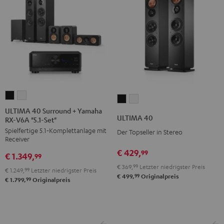
ULTIMA
ULTIMA
ULTIMA
ULTIMA
40
40
ULTIMA 40 Surround + Yamaha
40
40
ULTIMA 40
RX-V6A "5.1-Set"
Surround
Surround
Schwarz
Weiß
Spielfertige 5.1‑Komplettanlage mit
+
+
Der Topseller in Stereo
Receiver
Yamaha
Yamaha
€ 429,
99
€ 1.349,
RX-
RX-
99
€ 369,
99
Letzter niedrigster Preis
V6A
V6A
€ 1.249,
99
Letzter niedrigster Preis
99
€ 499,
Originalpreis
"5.1-
"5.1-
99
€ 1.799,
Originalpreis
Set"
Set"
Schwarz
Weiß