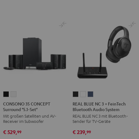
Set"
Set"
Schwarz
Weiß
Schwarz
Weiß
/
Schwarz
CONSONO
CONSONO
REAL
REAL
REAL
35
35
BLUE
BLUE
BLUE
CONSONO 35 CONCEPT
REAL BLUE NC 3 + FeinTech
Surround "5.1-Set"
Bluetooth Audio System
CONCEPT
CONCEPT
NC
NC
NC
Mit großen Satelliten und AV-
REAL BLUE NC 3 mit Bluetooth-
Surround
Surround
3
3
3
Receiver im Subwoofer
Sender für TV-Geräte
"5.1-
"5.1-
+
+
+
€ 529,
€ 239,
Set"
Set"
FeinTech
FeinTech
FeinTech
99
99