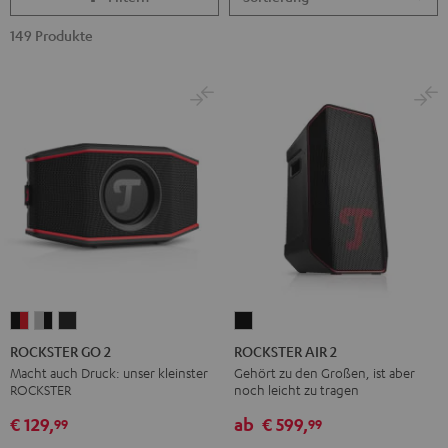
149 Produkte
ROCKSTER
ROCKSTER
ROCKSTER
ROCKSTER
GO
GO
GO
AIR
ROCKSTER GO 2
ROCKSTER AIR 2
2
2
2
2
Macht auch Druck: unser kleinster
Gehört zu den Großen, ist aber
ROCKSTER
noch leicht zu tragen
Black
Gray
Night
Schwarz
&
&
Black
€ 129,
ab
€ 599,
99
99
Red
Black