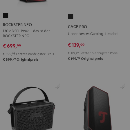
ROCKSTER
CAGE
NEO
PRO
ROCKSTER NEO
CAGE PRO
Schwarz
Night
130 dB SPL Peak – das ist der
Unser bestes Gaming-Headset
ROCKSTER NEO.
Black
€ 139,
99
€ 699,
99
€ 119,
99
Letzter niedrigster Preis
€ 599,
99
Letzter niedrigster Preis
99
€ 199,
Originalpreis
99
€ 899,
Originalpreis