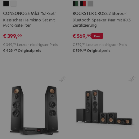
CONSONO
CONSONO
ROCKSTER
ROCKSTER
ROCKSTER
35
35
CROSS
CROSS
CROSS
CONSONO 35 Mk3 "5.1-Set"
ROCKSTER CROSS 2 Stereo-Set
Mk3
Mk3
2
2
2
Klassisches Heimkino-Set mit
Bluetooth-Speaker-Paar mit IPX5-
Micro-Satelliten
Zertifizierung
"5.1-
"5.1-
Stereo-
Stereo-
Stereo-
Set"
Set"
Set
Set
Set
€ 399,
€ 569,
99
99
Deal
Schwarz
Weiß
Black
Black
Light
€ 349,
99
Letzter niedrigster Preis
€ 579,
99
Letzter niedrigster Preis
&
&
Gray
99
98
€ 429,
Originalpreis
€ 599,
Originalpreis
Green
Red