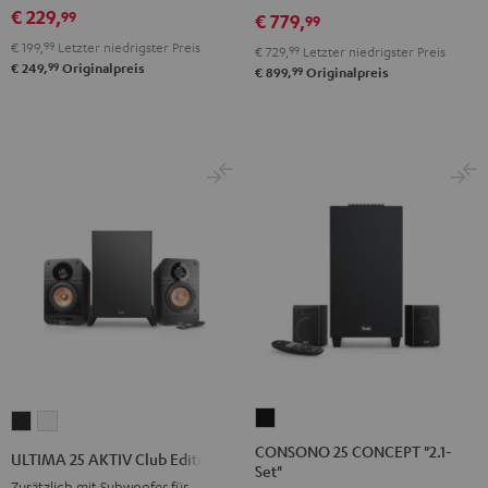
+
+
€ 229,
99
€ 779,
99
Pro-
Pro-
€ 199,
99
Letzter niedrigster Preis
€ 729,
99
Letzter niedrigster Preis
Ject
Ject
99
€ 249,
Originalpreis
99
€ 899,
Originalpreis
E1
E1
BT
BT
Schwarz
Weiß
CONSONO
ULTIMA
ULTIMA
25
25
25
CONSONO 25 CONCEPT "2.1-
ULTIMA 25 AKTIV Club Edition
Set"
CONCEPT
AKTIV
AKTIV
Zusätzlich mit Subwoofer für