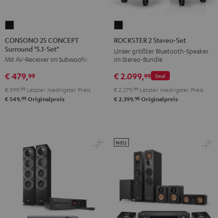
CONSONO
ROCKSTER
25
2
CONSONO 25 CONCEPT
ROCKSTER 2 Stereo-Set
Surround "5.1-Set"
CONCEPT
Stereo-
Unser größter Bluetooth-Speaker
im Stereo-Bundle
Mit AV-Receiver im Subwoofer
Surround
Set
"5.1-
Schwarz
€ 2.099,
€ 479,
99
99
Deal
Set"
€ 2.279,
99
Letzter niedrigster Preis
€ 399,
99
Letzter niedrigster Preis
Schwarz
98
99
€ 2.399,
Originalpreis
€ 549,
Originalpreis
NEU