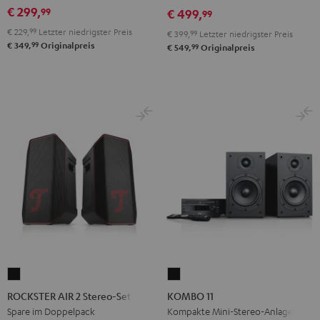
Black
White
€ 299,
99
Black
Gray
€ 499,
99
€ 229,
99
Letzter niedrigster Preis
€ 399,
99
Letzter niedrigster Preis
99
€ 349,
Originalpreis
99
€ 549,
Originalpreis
ROCKSTER
KOMBO
AIR
11
ROCKSTER AIR 2 Stereo-Set
KOMBO 11
2
Schwarz
Spare im Doppelpack
Kompakte Mini-Stereo-Anlage