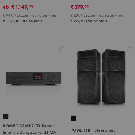
Stereo-
ab
€ 1.149,
€ 279,
99
99
Set
€ 949,
99
Letzter niedrigster Preis
€ 229,
99
Letzter niedrigster Preis
Schwarz
98
99
€ 1.399,
Originalpreis
€ 299,
Originalpreis
KOMBO
POWER
62
KOMBO 62 Mk2 CD-Receiver
HIFI
POWER HIFI Stereo-Set
Mk2
Enorm leistungsstarker 2.1-CD-
Stereo-