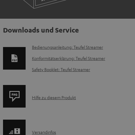
Downloads und Service
D
Bedienungsanleitung: Teufel Streamer
o
Konformitätserklärung: Teufel Streamer
k
Safety Booklet: Teufel Streamer
u
m
e
P
Hilfe zu diesem Produkt
n
r
t
o
e
d
z
I
Versandinfos
u