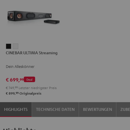
CINEBAR
CINEBAR
CINEBAR ULTIMA Streaming
ULTIMA
ULTIMA
Streaming
Streaming
Dein Alleskönner
Schwarz
Weiß
€ 699,
99
Deal
€ 749,
99
Letzter niedrigster Preis
99
€ 899,
Originalpreis
HIGHLIGHTS
TECHNISCHE DATEN
BEWERTUNGEN
ZUB