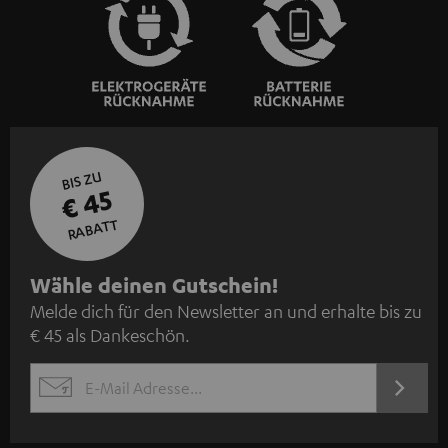
BIS ZU
€ 45
RABATT
N
Wähle deinen Gutschein!
Melde dich für den Newsletter an und erhalte bis zu
e
€ 45 als Dankeschön.
w
s
JETZT
EMAIL
l
ANME
WIDGET
e