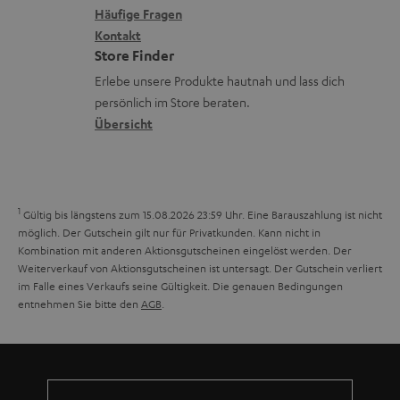
x
k
n
Häufige Fragen
V
i
Kontakt
t
z
e
Store Finder
k
d
u
r
Erlebe unsere Produkte hautnah und lass dich
o
a
r
s
persönlich im Store beraten.
n
t
G
Übersicht
a
e
a
n
n
r
d
a
1
Gültig bis längstens zum 15.08.2026 23:59 Uhr.
Eine Barauszahlung ist nicht
n
möglich. Der Gutschein gilt nur für Privatkunden. Kann nicht in
Kombination mit anderen Aktionsgutscheinen eingelöst werden. Der
t
Weiterverkauf von Aktionsgutscheinen ist untersagt. Der Gutschein verliert
i
im Falle eines Verkaufs seine Gültigkeit. Die genauen Bedingungen
entnehmen Sie bitte den
AGB
.
e