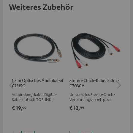
Weiteres Zubehör
1,5 m Optisches Audiokabel
Stereo-Cinch-Kabel 3.0m -
Fe
C7515O
C7030A
Au
Verbindungskabel Digital-
Universelles Stereo-Cinch-
Hoc
Kabel optisch TOSLINK / 3,5-
Verbindungskabel, passend
Sen
mm-Mini-TOSLINK
für alle Geräte mit Cinch-
kab
€ 19,
€ 12,
€ 
99
99
Buchsen
und
Blu
€ 59
€ 5