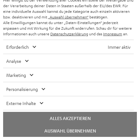
Hier willigst du der Verwendung aller Cookies ein sowie der Weitergabe und
PARTNERPROGRAMM
der Verarbeitung deiner Daten in Staaten außerhalb der EU/des EWR. Für
KOPFHÖRER
eine individuelle Auswahl kannst du jede Kategorie auch einzeln aktivieren
NIEDERLANDE
BLOG
bzw. deaktivieren und mit
„Auswahl übernehmen“
bestätigen.
Alle Einwilligungen kannst du unter „Daten-Einstellungen“ jederzeit
BLUETOOTH-KOPFHÖRER
anpassen und mit Wirkung für die Zukunft widerrufen. Schau dir für weitere
NEWSLETTER
BELGIEN
Informationen auch unsere
Datenschutzerklärung
und das
Impressum
an.
STEREOANLAGEN
STORES
Erforderlich
Immer aktiv
FRANKREICH
LAUTSPRECHER
DEINE VORTEILE BEI TEUFEL
Analyse
POLEN
ULTIMA-SERIE
TEUFEL STORY
Marketing
IN-EAR-KOPFHÖRER
SPANIEN
UNSER MANAGEMENT
Personalisierung
FANSHOP
NACHHALTIGKEIT
ITALIEN
Externe Inhalte
NEUHEITEN
UNSERE WERTE
Technische Änderungen, Tippfehler und Irrtum vorbehalten. Das auf unseren
USA
ALLES AKZEPTIEREN
Fotos abgebildete Zubehör ist nicht im Lieferumfang enthalten. Etwaige
BILDUNGSRABATT
Entsorgungsgebühren für Batterien sind im Preis inbegriffen.
Chat
AUSWAHL ÜBERNEHMEN
starten
WEITERE LÄNDER
GESCHENKGUTSCHEIN