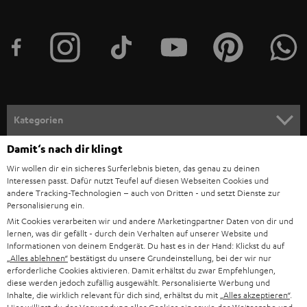
t
t
e
r
a
n
Kategorien
m
Damit‘s nach dir klingt
HEIMKINO
e
Unternehmen
Wir wollen dir ein sicheres Surferlebnis bieten, das genau zu deinen
l
Interessen passt. Dafür nutzt Teufel auf diesen Webseiten Cookies und
HEIMKINO-KOMPLETTANLAGEN
SUPPORT
d
andere Tracking-Technologien – auch von Dritten - und setzt Dienste zur
Teufel Onlineshops
Personalisierung ein.
SOUNDBAR
u
KARRIERE
Mit Cookies verarbeiten wir und andere Marketingpartner Daten von dir und
DEUTSCHLAND
lernen, was dir gefällt - durch dein Verhalten auf unserer Website und
n
STEREO
Informationen von deinem Endgerät. Du hast es in der Hand: Klickst du auf
PRESSE & MARKETING
g
„Alles ablehnen“
bestätigst du unsere Grundeinstellung, bei der wir nur
ÖSTERREICH
erforderliche Cookies aktivieren. Damit erhältst du zwar Empfehlungen,
SMART HOME
GESCHÄFTSKUNDEN
diese werden jedoch zufällig ausgewählt. Personalisierte Werbung und
Inhalte, die wirklich relevant für dich sind, erhältst du mit
„Alles akzeptieren“
.
SCHWEIZ
BLUETOOTH-LAUTSPRECHER