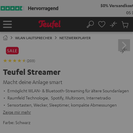
ZUM
NHALT
RINGEN
No
Abs
Startseite
Suche
Artike
im
WLAN LAUTSPRECHER
NETZWERKPLAYER
Waren
SALE
(203)
Teufel Streamer
Macht deine Anlage smart
Ermöglicht WLAN- & Bluetooth-Streaming für ältere Soundanlagen
Raumfeld Technologie, Spotify, Multiroom, Internetradio
Sensortasten, Wecker, Sleeptimer, kompakte Abmessungen
Zeige mir mehr
Farbe:
Schwarz