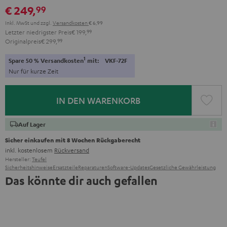
€ 249,
99
Inkl. MwSt
und zzgl.
Versandkosten
€ 6,99
Letzter niedrigster Preis
€ 199,
99
Originalpreis
€ 299,
99
1
Spare 50 % Versandkosten
mit:
VKF-72F
Nur für kurze Zeit
IN DEN WARENKORB
Auf Lager
Sicher einkaufen mit 8 Wochen Rückgaberecht
inkl. kostenlosem
Rückversand
Hersteller:
Teufel
Sicherheitshinweise
Ersatzteile
Reparaturen
Software-Updates
Gesetzliche Gewährleistung
Das könnte dir auch gefallen