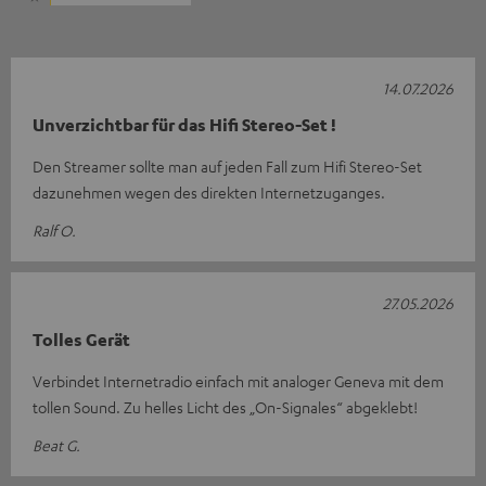
14.07.2026
Unverzichtbar für das Hifi Stereo-Set !
Den Streamer sollte man auf jeden Fall zum Hifi Stereo-Set
dazunehmen wegen des direkten Internetzuganges.
Ralf O.
27.05.2026
Tolles Gerät
Verbindet Internetradio einfach mit analoger Geneva mit dem
tollen Sound. Zu helles Licht des „On-Signales“ abgeklebt!
Beat G.