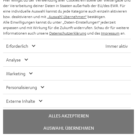
m
Hier willigst du der Verwendung aller Cookies ein sowie der Weitergabe und
n
Q
der Verarbeitung deiner Daten in Staaten außerhalb der EU/des EWR. Für
f
a
s
eine individuelle Auswahl kannst du jede Kategorie auch einzeln aktivieren
o
bzw. deaktivieren und mit
„Auswahl übernehmen“
bestätigen.
t
Alle Einwilligungen kannst du unter „Daten-Einstellungen“ jederzeit
A
Audio-Lexikon: Fachbegriffe schnell erklärt
r
i
anpassen und mit Wirkung für die Zukunft widerrufen. Schau dir für weitere
u
Informationen auch unsere
Datenschutzerklärung
und das
Impressum
an.
m
o
d
a
n
Erforderlich
Immer aktiv
i
K
Persönliche Kaufberatung
t
e
Analyse
o
o
+43 1205223
i
n
Mo – Fr 08:00 – 19:00 Uhr
-
n
o
z
Marketing
Sa 09:00 – 17:30 Uhr
L
t
n
u
Sonn- und Feiertage geschlossen
Personalisierung
e
a
e
Teufel Support
m
x
k
n
Häufige Fragen
V
Externe Inhalte
i
Kontakt
t
z
e
Store Finder
k
ALLES AKZEPTIEREN
d
u
r
Erlebe unsere Produkte hautnah und lass dich
o
a
Chat
r
s
AUSWAHL ÜBERNEHMEN
persönlich im Store beraten.
starten
n
t
G
Übersicht