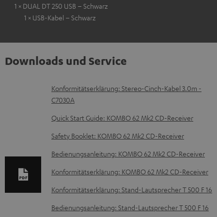
1 × DUAL DT 250 USB – Schwarz
1 × USB-Kabel – Schwarz
Downloads und Service
D
Konformitätserklärung: Stereo-Cinch-Kabel 3.0m -
C7030A
o
k
Quick Start Guide: KOMBO 62 Mk2 CD-Receiver
u
Safety Booklet: KOMBO 62 Mk2 CD-Receiver
m
Bedienungsanleitung: KOMBO 62 Mk2 CD-Receiver
e
Konformitätserklärung: KOMBO 62 Mk2 CD-Receiver
n
t
Konformitätserklärung: Stand-Lautsprecher T 500 F 16
e
Bedienungsanleitung: Stand-Lautsprecher T 500 F 16