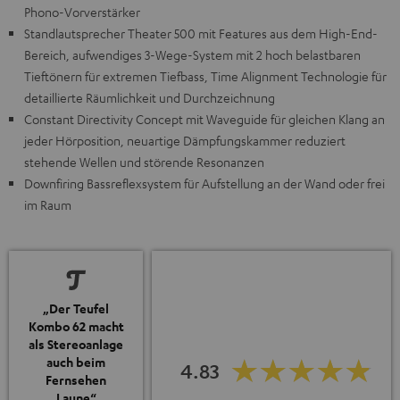
Phono-Vorverstärker
Standlautsprecher Theater 500 mit Features aus dem High-End-
Bereich, aufwendiges 3-Wege-System mit 2 hoch belastbaren
Tieftönern für extremen Tiefbass, Time Alignment Technologie für
detaillierte Räumlichkeit und Durchzeichnung
Constant Directivity Concept mit Waveguide für gleichen Klang an
jeder Hörposition, neuartige Dämpfungskammer reduziert
stehende Wellen und störende Resonanzen
Downfiring Bassreflexsystem für Aufstellung an der Wand oder frei
im Raum
„Der Teufel
Kombo 62 macht
als Stereoanlage
auch beim
4.83
Fernsehen
Laune“