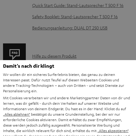
z
Quick Start Guide: Stand-Lautsprecher T 500 F 16
u
Safety Booklet: Stand-Lautsprecher T 500 F 16
m
H
Bedienungsanleitung: DUAL DT 250 USB
e
r
u
P
Hilfe zu diesem Produkt
n
r
Damit‘s nach dir klingt
t
o
Wir wollen dir ein sicheres Surferlebnis bieten, das genau zu deinen
Interessen passt. Dafür nutzt Teufel auf diesen Webseiten Cookies und
e
d
andere Tracking-Technologien – auch von Dritten - und setzt Dienste zur
I
Versandinfos
Personalisierung ein.
r
u
Mit Cookies verarbeiten wir und andere Marketingpartner Daten von dir und
n
l
k
lernen, was dir gefällt - durch dein Verhalten auf unserer Website und
f
Informationen von deinem Endgerät. Du hast es in der Hand: Klickst du auf
a
t
„Alles ablehnen“
bestätigst du unsere Grundeinstellung, bei der wir nur
o
d
F
erforderliche Cookies aktivieren. Damit erhältst du zwar Empfehlungen,
I
diese werden jedoch zufällig ausgewählt. Personalisierte Werbung und
Gesetzliche Gewährleistung
r
e
A
Inhalte, die wirklich relevant für dich sind, erhältst du mit
„Alles akzeptieren“
.
n