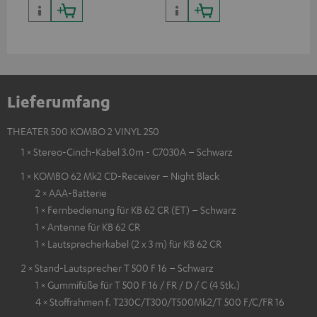
wa
Lieferumfang
THEATER 500 KOMBO 2 VINYL 250
1 × Stereo-Cinch-Kabel 3.0m - C7030A – Schwarz
1 × KOMBO 62 Mk2 CD-Receiver – Night Black
2 × AAA-Batterie
1 × Fernbedienung für KB 62 CR (ET) – Schwarz
1 × Antenne für KB 62 CR
1 × Lautsprecherkabel (2 x 3 m) für KB 62 CR
2 × Stand-Lautsprecher T 500 F 16 – Schwarz
1 × Gummifüße für T 500 F 16 / FR / D / C (4 Stk.)
4 × Stoffrahmen f. T230C/T300/T500Mk2/T 500 F/C/FR 16