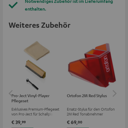
Notwendiges Zubehör ist im Lieferumfang
enthalten.
Weiteres Zubehör
Pro-Ject Vinyl-Player
Ortofon 2M Red Stylus
Or
Pflegeset
To
Exklusives Premium-Pflegeset
Ersatz-Stylus für den Ortofon
Mo
von Pro-Ject für Schallplatten
2M Red Tonabnehmer
To
und - spieler, nur im Teufel
Ort
€ 39,
€ 69,
€ 
99
00
Webshop erhältlich
leb