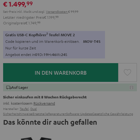
€ 1.499,
99
Set-Preis inkl. MwSt
und zzgl.
Versandkosten
€ 99,99
Letzter niedrigster Preis
€ 1.199,
99
Originalpreis
€ 1.749,
99
1
Gratis USB-C Kopfhörer
Teufel MOVE 2
Code kopieren und im Warenkorb einlösen.
MOV-T4S
Nur für kurze Zeit
Angebot endet in
0
1
D
:
1
9
H
:
4
6
M
:
2
3
S
IN DEN WARENKORB
Auf Lager
Sicher einkaufen mit 8 Wochen Rückgaberecht
inkl. kostenlosem
Rückversand
Hersteller:
Teufel
,
Dual
Sicherheitshinweise
Ersatzteile
Reparaturen
Software-Updates
Gesetzliche Gewährleistung
Das könnte dir auch gefallen