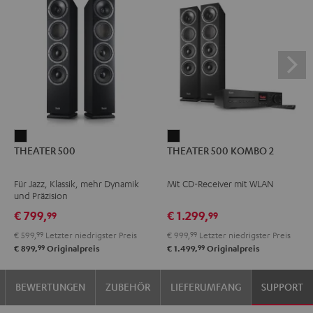
THEATER
THEATER
THEATER 500
THEATER 500 KOMBO 2
500
500
Schwarz
KOMBO
Für Jazz, Klassik, mehr Dynamik
Mit CD-Receiver mit WLAN
2
und Präzision
Schwarz
€ 799,
€ 1.299,
99
99
€ 599,
99
Letzter niedrigster Preis
€ 999,
99
Letzter niedrigster Preis
99
99
€ 899,
Originalpreis
€ 1.499,
Originalpreis
BEWERTUNGEN
ZUBEHÖR
LIEFERUMFANG
SUPPORT