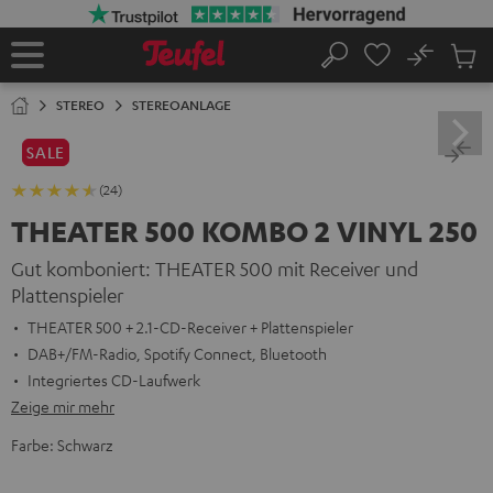
ZUM
NHALT
RINGEN
No
Abs
Startseite
Suche
Artike
im
STEREO
STEREOANLAGE
Waren
SALE
(24)
THEATER 500 KOMBO 2 VINYL 250
Gut komboniert: THEATER 500 mit Receiver und
Plattenspieler
THEATER 500 + 2.1-CD-Receiver + Plattenspieler
DAB+/FM-Radio, Spotify Connect, Bluetooth
Integriertes CD-Laufwerk
Zeige mir mehr
Farbe:
Schwarz