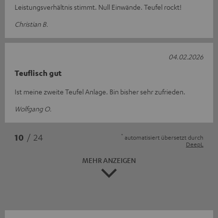
Leistungsverhältnis stimmt. Null Einwände. Teufel rockt!
Christian B.
04.02.2026
Teuflisch gut
Ist meine zweite Teufel Anlage. Bin bisher sehr zufrieden.
Wolfgang O.
*
10
/ 24
automatisiert übersetzt durch
DeepL
MEHR ANZEIGEN