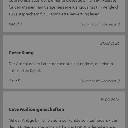
Gute Kombination der Elemente dieses Sets. Für Hi-Fi-Geräte
für den Massenmarkt angemessene Klangqualität (im Vergleich
zu Lautsprechern für
Komplette Bewertung lesen
Raoul B.
(automatisch übersetzt *)
21.02.2026
Guter Klang
Der Anschluss der Lautsprecher ist nicht optimal, mit einem
abisolierten Kabel.
José S.
(automatisch übersetzt *)
19.02.2026
Gute Audioeigenschaften
Mit der Anlage bin ich bis auf zwei Punkte sehr zufrieden: - Bei
der CD-Wiedergabe und auch bei der USB-Wiedergabe wäre