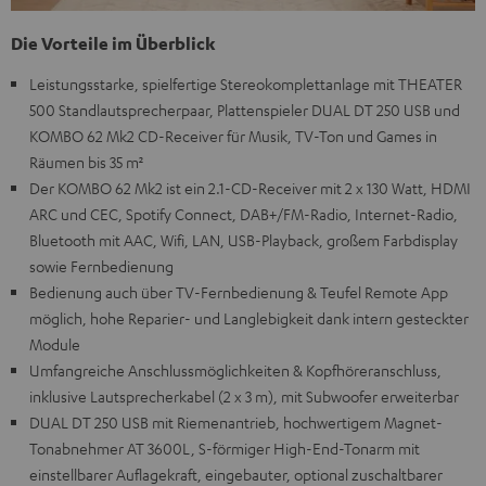
Die Vorteile im Überblick
Leistungsstarke, spielfertige Stereokomplettanlage mit THEATER
500 Standlautsprecherpaar, Plattenspieler DUAL DT 250 USB und
KOMBO 62 Mk2 CD-Receiver für Musik, TV-Ton und Games in
Räumen bis 35 m²
Der KOMBO 62 Mk2 ist ein 2.1-CD-Receiver mit 2 x 130 Watt, HDMI
ARC und CEC, Spotify Connect, DAB+/FM-Radio, Internet-Radio,
Bluetooth mit AAC, Wifi, LAN, USB-Playback, großem Farbdisplay
sowie Fernbedienung
Bedienung auch über TV-Fernbedienung & Teufel Remote App
möglich, hohe Reparier- und Langlebigkeit dank intern gesteckter
Module
Umfangreiche Anschlussmöglichkeiten & Kopfhöreranschluss,
inklusive Lautsprecherkabel (2 x 3 m), mit Subwoofer erweiterbar
DUAL DT 250 USB mit Riemenantrieb, hochwertigem Magnet-
Tonabnehmer AT 3600L, S-förmiger High-End-Tonarm mit
einstellbarer Auflagekraft, eingebauter, optional zuschaltbarer